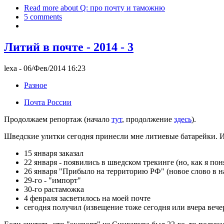
Read more
about Q: про почту и таможню
5 comments
Литий в почте - 2014 - 3
lexa
- 06/Фев/2014 16:23
Разное
Почта России
Продолжаем репортаж (начало
тут
, продолжение
здесь
).
Шведские улитки сегодня принесли мне литиевые батарейки. 
15 января заказал
22 января - появились в шведском трекинге (но, как я пон
26 января "Прибыло на территорию РФ" (новое слово в н
29-го - "импорт"
30-го растаможка
4 февраля засветилось на моей почте
сегодня получил (извещение тоже сегодня или вчера вече