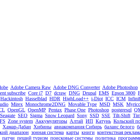
dobe
Adobe Camera Raw
Adobe DNG Converter
Adobe Photoshop
nt subscribe
Core i7
D7
dcraw
DNG
Drupal
EMS
Epson 3800
Hackintosh
Hasselblad
HDR
HighLoad++
i-Diot
ICC
ICM
Infin
tudio
Mirex
Monochrome2DNG
Movable Type
MSD
MSK
Myric
CL
OpenGL
OpenMP
Pentax
Phase One
Photoshop
postgresql
Q
Seagate
SEO
Sigma
Snow Leopard
Sony
SSD
SSE
Tilt-Shift
Ti
FS
Zone system
Аккумуляторы
Алтай
ИП
Катунь
Кольский п
Хамар-Дабан
Хибины
авиакомпания Сибирь
баланс белого
б
кий диапазон
зонная система
карты
книги
контекстная реклам
патчи
пеший туризм
поисковые системы
политика
программ