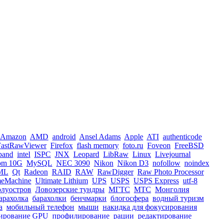
Amazon
AMD
android
Ansel Adams
Apple
ATI
authenticode
FastRawViewer
Firefox
flash memory
foto.ru
Foveon
FreeBSD
iband
intel
ISPC
JNX
Leopard
LibRaw
Linux
Livejournal
om 10G
MySQL
NEC 3090
Nikon
Nikon D3
nofollow
noindex
ML
Qt
Radeon
RAID
RAW
RawDigger
Raw Photo Processor
meMachine
Ultimate Lithium
UPS
USPS
USPS Express
utf-8
олуостров
Ловозерские тундры
МГТС
МТС
Монголия
арахолка
барахолки
бенчмарки
блогосфера
водный туризм
а
мобильный телефон
мыши
накидка для фокусирования
ирование GPU
профилирование
рации
редактирование