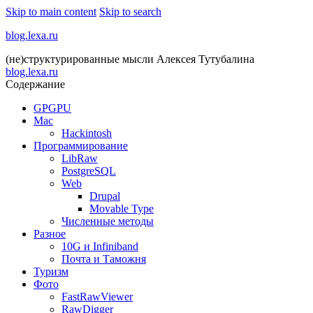
Skip to main content
Skip to search
blog.lexa.ru
(не)структурированные мысли Алексея Тутубалина
blog.lexa.ru
Содержание
GPGPU
Mac
Hackintosh
Программирование
LibRaw
PostgreSQL
Web
Drupal
Movable Type
Численные методы
Разное
10G и Infiniband
Почта и Таможня
Туризм
Фото
FastRawViewer
RawDigger