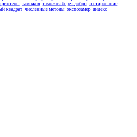
принтеры
таможня
таможня берет добро
тестирование
ый квадрат
численные методы
экспозамер
яндекс