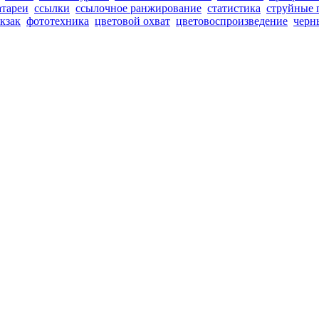
атареи
ссылки
ссылочное ранжирование
статистика
струйные 
кзак
фототехника
цветовой охват
цветовоспроизведение
черн