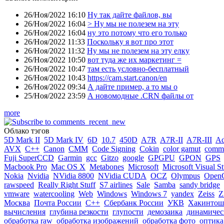
26/Ноя/2022 16:10
Ну так дайте файлов, вы
26/Ноя/2022 16:04
> Ну мы не полезем на эту
26/Ноя/2022 16:04
ну это потому что его только
26/Ноя/2022 11:33
Поскольку я вот про этот
26/Ноя/2022 11:32
Ну мы не полезем на эту елку
26/Ноя/2022 10:50
вот туда же их маркетинг =
26/Ноя/2022 10:47
там есть условно-бесплатный
26/Ноя/2022 10:43
https://cam.start.canon/en
26/Ноя/2022 09:34
А дайте пример, а то мы о
25/Ноя/2022 23:59
А новомодные .CRN файлы от
more
Облако тэгов
5D Mark II
5D Mark IV
6D
10.7
450D
A7R
A7R-II
A7R-III
A
AVX
C++
Canon
CMM
Code Signing
Cokin
color gamut
comme
Fuji SuperCCD
Garmin
gcc
Gitzo
google
GPGPU
GPON
GPS
Macbook Pro
Mac OS X
Metabones
Microsoft
Microsoft Visual S
Nokia
Nvidia
NVidia 8800
NVidia CUDA
OCZ
Olympus
Open
rawspeed
Really Right Stuff
S7 airlines
Sale
Samba
sandy bridge
vmware
watercooling
Web
Windows
Windows 7
yandex
Zeiss
Z
Москва
Почта России
С++
Сбербанк России
УКВ
Хакинтош
вычисления
глубина резкости
глупости
демозаика
динамичес
обработка raw
обработка изображений
обработка фото
оптика