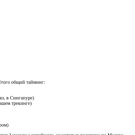
Итого общий тайминг:
ял, в Сингапуре)
ашем трекинге)
ром)