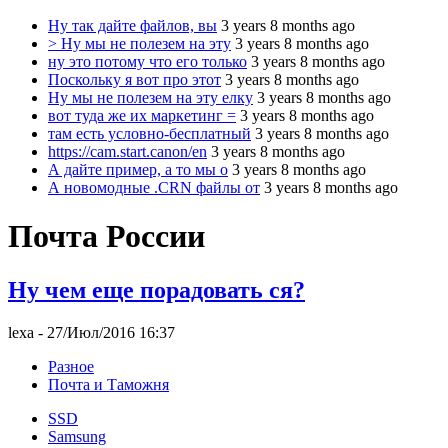
Ну так дайте файлов, вы
3 years 8 months ago
> Ну мы не полезем на эту
3 years 8 months ago
ну это потому что его только
3 years 8 months ago
Поскольку я вот про этот
3 years 8 months ago
Ну мы не полезем на эту елку
3 years 8 months ago
вот туда же их маркетинг =
3 years 8 months ago
там есть условно-бесплатный
3 years 8 months ago
https://cam.start.canon/en
3 years 8 months ago
А дайте пример, а то мы о
3 years 8 months ago
А новомодные .CRN файлы от
3 years 8 months ago
Почта России
Ну чем еще порадовать ся?
lexa
- 27/Июл/2016 16:37
Разное
Почта и Таможня
SSD
Samsung