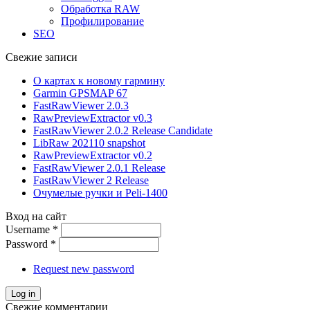
Обработка RAW
Профилирование
SEO
Свежие записи
О картах к новому гармину
Garmin GPSMAP 67
FastRawViewer 2.0.3
RawPreviewExtractor v0.3
FastRawViewer 2.0.2 Release Candidate
LibRaw 202110 snapshot
RawPreviewExtractor v0.2
FastRawViewer 2.0.1 Release
FastRawViewer 2 Release
Очумелые ручки и Peli-1400
Вход на сайт
Username
*
Password
*
Request new password
Свежие комментарии