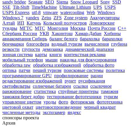
sandy bridge
Seagate
SEO
Sigma
Snow Leopard
Sony
SSD
SSE
Tilt-Shift
TimeMachine
Ultimate Lithium
UPS
USPS
USPS Express
utf-8
vmware
watercooling
Web
Windows
Windows 7
yandex
Zeiss
ZFS
Zone system
Аккумуляторы
Алтай
ИП
Катунь
Кольский полуостров
Ловозерские
тундры
МГТС
МТС
Монголия
Москва
Почта России
С++
Сбербанк России
УКВ
Хакинтош
Хамар-Дабан
Хибины
авиакомпания Сибирь
баланс белого
барахолка
барахолки
бенчмарки
блогосфера
водный туризм
вычисления
глубина
резкости
глупости
демозаика
динамический диапазон
зонная система
карты
книги
контекстная реклама
мобильный телефон
мыши
накидка для фокусирования
обработка raw
обработка изображений
обработка фото
оптика
патчи
пеший туризм
поисковые системы
политика
программирование GPU
профилирование
рации
редактирование изображений
рунет
русификация
светофильтры
солнечные батареи
ссылки
ссылочное
ранжирование
статистика
струйные принтеры
таможня
таможня берет добро
тестирование фототехники
туризм
управление цветом
уроды
фото
фоторюкзак
фототехника
цветовой охват
цветовоспроизведение
черный квадрат
численные методы
экспозамер
яндекс
спонсоры проекта
Архив