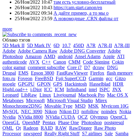
26/Ноя/2022 10:47
там есть условно-бесплатный
26/Ноя/2022 10:43
https://cam.start.canon/en
26/Ноя/2022 09:34
А дайте пример, а то мы о
25/Ноя/2022 23:59
А новомодные .CRN файлы от
more
Облако тэгов
5D Mark II
5D Mark IV
6D
10.7
450D
A7R
A7R-II
A7R-III
Adobe
Adobe Camera Raw
Adobe DNG Converter
Adobe
Photoshop
Amazon
AMD
android
Ansel Adams
Apple
ATI
authenticode
AVX
C++
Canon
CMM
Code Signing
Cokin
color gamut
comment subscribe
Core i7
D7
dcraw
DNG
Drupal
EMS
Epson 3800
FastRawViewer
Firefox
flash memory
foto.ru
Foveon
FreeBSD
Fuji SuperCCD
Garmin
gcc
Gitzo
google
GPGPU
GPON
GPS
Hackintosh
Hasselblad
HDR
HighLoad++
i-Diot
ICC
ICM
Infiniband
intel
ISPC
JNX
Leopard
LibRaw
Linux
Livejournal
Macbook Pro
Mac OS X
Metabones
Microsoft
Microsoft Visual Studio
Mirex
Monochrome2DNG
Movable Type
MSD
MSK
Myricom 10G
MySQL
NEC 3090
Nikon
Nikon D3
nofollow
noindex
Nokia
Nvidia
NVidia 8800
NVidia CUDA
OCZ
Olympus
OpenCL
OpenGL
OpenMP
Pentax
Phase One
Photoshop
postgresql
QML
Qt
Radeon
RAID
RAW
RawDigger
Raw Photo
Processor
rawspeed
Really Right Stuff
S7 airlines
Sale
Samba