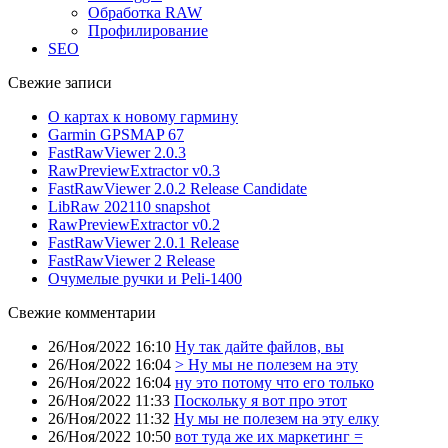
Обработка RAW
Профилирование
SEO
Свежие записи
О картах к новому гармину
Garmin GPSMAP 67
FastRawViewer 2.0.3
RawPreviewExtractor v0.3
FastRawViewer 2.0.2 Release Candidate
LibRaw 202110 snapshot
RawPreviewExtractor v0.2
FastRawViewer 2.0.1 Release
FastRawViewer 2 Release
Очумелые ручки и Peli-1400
Свежие комментарии
26/Ноя/2022 16:10
Ну так дайте файлов, вы
26/Ноя/2022 16:04
> Ну мы не полезем на эту
26/Ноя/2022 16:04
ну это потому что его только
26/Ноя/2022 11:33
Поскольку я вот про этот
26/Ноя/2022 11:32
Ну мы не полезем на эту елку
26/Ноя/2022 10:50
вот туда же их маркетинг =