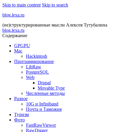
Skip to main content
Skip to search
blog.lexa.ru
(не)структурированные мысли Алексея Тутубалина
blog.lexa.ru
Содержание
GPGPU
Mac
Hackintosh
Программирование
LibRaw
PostgreSQL
Web
Drupal
Movable Type
Численные методы
Разное
10G и Infiniband
Почта и Таможня
Туризм
Фото
FastRawViewer
RawDigger