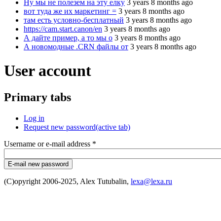
Ну мы не полезем на эту елку
3 years 8 months ago
вот туда же их маркетинг =
3 years 8 months ago
там есть условно-бесплатный
3 years 8 months ago
https://cam.start.canon/en
3 years 8 months ago
А дайте пример, а то мы о
3 years 8 months ago
А новомодные .CRN файлы от
3 years 8 months ago
User account
Primary tabs
Log in
Request new password
(active tab)
Username or e-mail address
*
(C)opyright 2006-2025, Alex Tutubalin,
lexa@lexa.ru