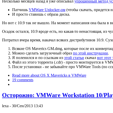
Несколько месяцев назад я уже описывал
упрощенный метод у
Патчишь
VMWare Unlocker-ом
(чтобы скачать, придется н
И просто ставишь с образа диска.
Но вот с 10.9 так не вышло. На момент написания она была в в
Осадок остался, 10.9 вроде есть, но какая-то ненастоящая, из 
Потратил вчера время, накачал всяких дистрибутивов 10.9. Cух
Всякие OS Maverics GM.dmg, которые после их конвертации
Можно сделать загрузочный образ
по этой инструкции
.
Я поленился и по ссылкам из
этой статьи
скачал
вот этот
Файл из этого торрента (.cdr) - просто монтируется в VM
После установки - не забывайте про VMWare Tools (по сс
Read more
about OS X Mavericks в VMWare
19 comments
Осторожно: VMWare Workstation 10/Pla
lexa
- 30/Сен/2013 13:43