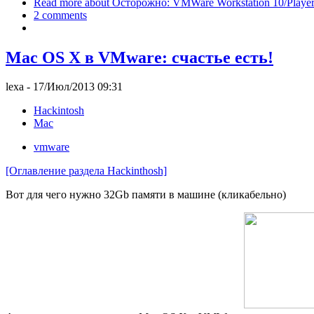
Read more
about Осторожно: VMWare Workstation 10/Player
2 comments
Mac OS X в VMware: счастье есть!
lexa
- 17/Июл/2013 09:31
Hackintosh
Mac
vmware
[Оглавление раздела Hackinthosh]
Вот для чего нужно 32Gb памяти в машине (кликабельно)