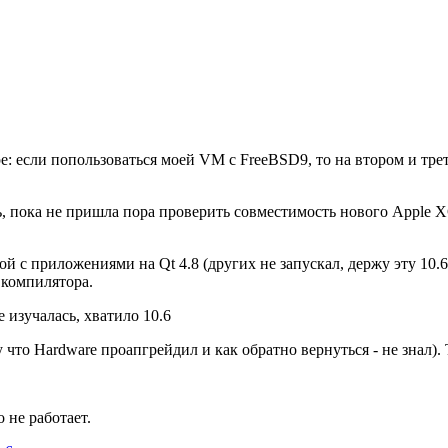
е: если попользоваться моей VM с FreeBSD9, то на втором и т
ь, пока не пришла пора проверить совместимость нового Apple X
й с приложениями на Qt 4.8 (других не запускал, держу эту 10.
 компилятора.
е изучалась, хватило 10.6
что Hardware проапгрейдил и как обратно вернуться - не знал). 
о не работает.