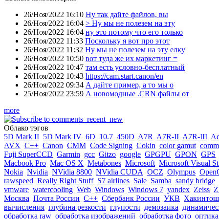
26/Ноя/2022 16:10
Ну так дайте файлов, вы
26/Ноя/2022 16:04
> Ну мы не полезем на эту
26/Ноя/2022 16:04
ну это потому что его только
26/Ноя/2022 11:33
Поскольку я вот про этот
26/Ноя/2022 11:32
Ну мы не полезем на эту елку
26/Ноя/2022 10:50
вот туда же их маркетинг =
26/Ноя/2022 10:47
там есть условно-бесплатный
26/Ноя/2022 10:43
https://cam.start.canon/en
26/Ноя/2022 09:34
А дайте пример, а то мы о
25/Ноя/2022 23:59
А новомодные .CRN файлы от
more
Облако тэгов
5D Mark II
5D Mark IV
6D
10.7
450D
A7R
A7R-II
A7R-III
A
AVX
C++
Canon
CMM
Code Signing
Cokin
color gamut
comme
Fuji SuperCCD
Garmin
gcc
Gitzo
google
GPGPU
GPON
GPS
Macbook Pro
Mac OS X
Metabones
Microsoft
Microsoft Visual S
Nokia
Nvidia
NVidia 8800
NVidia CUDA
OCZ
Olympus
Open
rawspeed
Really Right Stuff
S7 airlines
Sale
Samba
sandy bridge
vmware
watercooling
Web
Windows
Windows 7
yandex
Zeiss
Z
Москва
Почта России
С++
Сбербанк России
УКВ
Хакинтош
вычисления
глубина резкости
глупости
демозаика
динамичес
обработка raw
обработка изображений
обработка фото
оптика