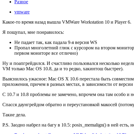
Разное
vmware
Какое-то время назад вышла VMWare Workstation 10 и Player 6.
Я пощупал, мне понравилось:
Не падает так, как падала 9-я версия WS
Пропал многолетний глюк с курсором на втором монитор
первом мониторе все отлично)
Ну и поапгрейдился. И счастливо пользовался несколько недел
VM только Mac OS 10.8, да и то редко, хакинтош быстрее).
Выяснилось ужасное: Mac OS X 10.6 перестала быть совместимо
приложения, причем в разных местах, в зависимости от версии
С 10.7 и 10.8 проблемы не замечено, впрочем она там особо и н
Спасся даунгрейдом обратно и переустановкой макосей (потому 
Такие дела.
P.S. Заодно набрел на багу в 10.5: posix_memalign() в ней есть, н