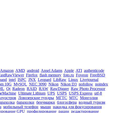
Amazon
AMD
android
Ansel Adams
Apple
ATI
authenticode
FastRawViewer
Firefox
flash memory
foto.ru
Foveon
FreeBSD
iband
intel
ISPC
JNX
Leopard
LibRaw
Linux
Livejournal
om 10G
MySQL
NEC 3090
Nikon
Nikon D3
nofollow
noindex
ML
Qt
Radeon
RAID
RAW
RawDigger
Raw Photo Processor
meMachine
Ultimate Lithium
UPS
USPS
USPS Express
utf-8
олуостров
Ловозерские тундры
МГТС
МТС
Монголия
арахолка
барахолки
бенчмарки
блогосфера
водный туризм
а
мобильный телефон
мыши
накидка для фокусирования
ирование GPU
профилирование
рации
редактирование