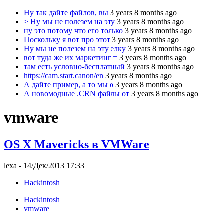
Ну так дайте файлов, вы
3 years 8 months ago
> Ну мы не полезем на эту
3 years 8 months ago
ну это потому что его только
3 years 8 months ago
Поскольку я вот про этот
3 years 8 months ago
Ну мы не полезем на эту елку
3 years 8 months ago
вот туда же их маркетинг =
3 years 8 months ago
там есть условно-бесплатный
3 years 8 months ago
https://cam.start.canon/en
3 years 8 months ago
А дайте пример, а то мы о
3 years 8 months ago
А новомодные .CRN файлы от
3 years 8 months ago
vmware
OS X Mavericks в VMWare
lexa
- 14/Дек/2013 17:33
Hackintosh
Hackintosh
vmware