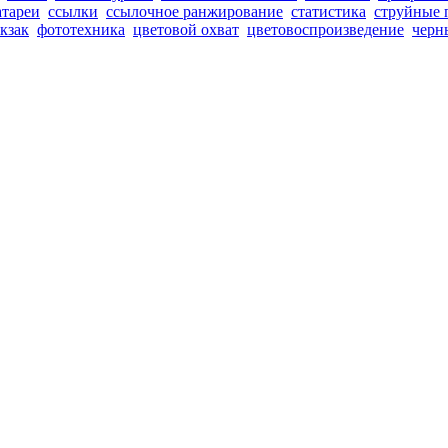
атареи
ссылки
ссылочное ранжирование
статистика
струйные 
кзак
фототехника
цветовой охват
цветовоспроизведение
черн