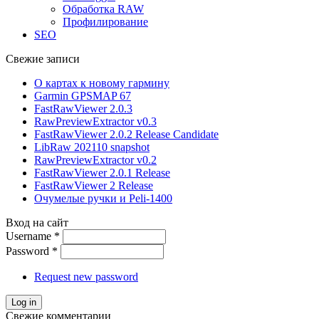
Обработка RAW
Профилирование
SEO
Свежие записи
О картах к новому гармину
Garmin GPSMAP 67
FastRawViewer 2.0.3
RawPreviewExtractor v0.3
FastRawViewer 2.0.2 Release Candidate
LibRaw 202110 snapshot
RawPreviewExtractor v0.2
FastRawViewer 2.0.1 Release
FastRawViewer 2 Release
Очумелые ручки и Peli-1400
Вход на сайт
Username
*
Password
*
Request new password
Свежие комментарии