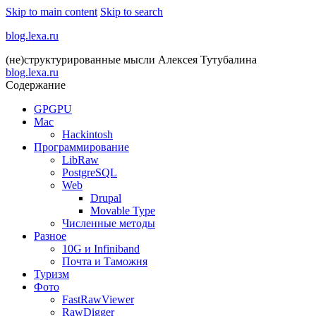
Skip to main content
Skip to search
blog.lexa.ru
(не)структурированные мысли Алексея Тутубалина
blog.lexa.ru
Содержание
GPGPU
Mac
Hackintosh
Программирование
LibRaw
PostgreSQL
Web
Drupal
Movable Type
Численные методы
Разное
10G и Infiniband
Почта и Таможня
Туризм
Фото
FastRawViewer
RawDigger