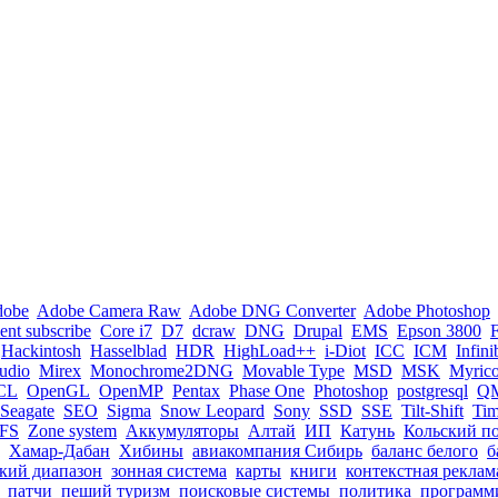
dobe
Adobe Camera Raw
Adobe DNG Converter
Adobe Photoshop
nt subscribe
Core i7
D7
dcraw
DNG
Drupal
EMS
Epson 3800
Hackintosh
Hasselblad
HDR
HighLoad++
i-Diot
ICC
ICM
Infin
tudio
Mirex
Monochrome2DNG
Movable Type
MSD
MSK
Myric
CL
OpenGL
OpenMP
Pentax
Phase One
Photoshop
postgresql
Q
Seagate
SEO
Sigma
Snow Leopard
Sony
SSD
SSE
Tilt-Shift
Ti
FS
Zone system
Аккумуляторы
Алтай
ИП
Катунь
Кольский п
Хамар-Дабан
Хибины
авиакомпания Сибирь
баланс белого
б
кий диапазон
зонная система
карты
книги
контекстная реклам
патчи
пеший туризм
поисковые системы
политика
программ