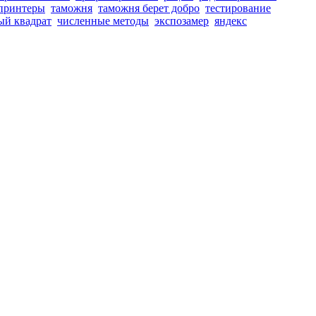
принтеры
таможня
таможня берет добро
тестирование
ый квадрат
численные методы
экспозамер
яндекс