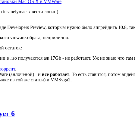
становки Mac OS X в VMWare
а insanelymac завести логин)
иде Developers Preview, которым нужно было апгрейдить 10.8, та
чужого vmware-образа, неприлично.
ой остаток:
 в .iso получаются аж 17Gb - не работают. Уж не знаю что там в
 торрент
.
Ware (анлоченой) - и
все работает
. То есть ставится, потом апдей
ылке из той же статьи) и VMSvga2.
yer 6