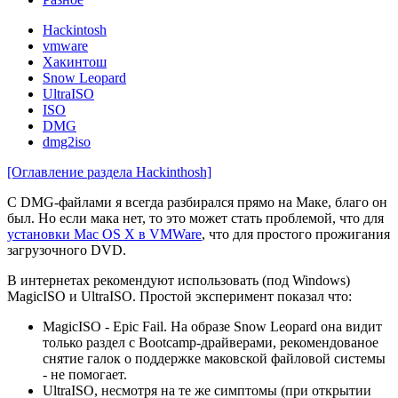
Hackintosh
vmware
Хакинтош
Snow Leopard
UltraISO
ISO
DMG
dmg2iso
[Оглавление раздела Hackinthosh]
С DMG-файлами я всегда разбирался прямо на Маке, благо он
был. Но если мака нет, то это может стать проблемой, что для
установки Mac OS X в VMWare
, что для простого прожигания
загрузочного DVD.
В интернетах рекомендуют использовать (под Windows)
MagicISO и UltraISO. Простой эксперимент показал что:
MagicISO - Epic Fail. На образе Snow Leopard она видит
только раздел с Bootcamp-драйверами, рекомендованое
снятие галок о поддержке маковской файловой системы
- не помогает.
UltraISO, несмотря на те же симптомы (при открытии