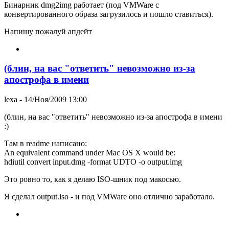
Бинарник dmg2img работает (под VMWare c
конвертированного образа загрузилось и пошло ставиться).
Напишу пожалуй апдейт
(блин, на вас "ответить" невозможно из-за
апострофа в имени
lexa
- 14/Ноя/2009 13:00
(блин, на вас "ответить" невозможно из-за апострофа в имени
:)
Там в readme написано:
An equivalent command under Mac OS X would be:
hdiutil convert input.dmg -format UDTO -o output.img
Это ровно то, как я делаю ISO-шник под макосью.
Я сделал output.iso - и под VMWare оно отлично заработало.