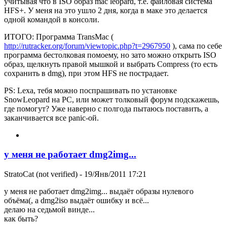
учитывая что в ISO образ mac leopard, т.е. файловая система
HFS+. У меня на это ушло 2 дня, когда в маке это делается
одной командой в консоли.
ИТОГО: Программа TransMac (
http://rutracker.org/forum/viewtopic.php?t=2967950
), сама по себе
программа бестолковая помоему, но зато можно открыть ISO
образ, щелкнуть правой мышкой и выбрать Compress (то есть
сохранить в dmg), при этом HFS не пострадает.
PS: Lexa, тебя можно поспрашивать по установке
SnowLeopard на PC, или может толковый форум подскажешь,
где помогут? Уже наверно с полгода пытаюсь поставить, а
заканчивается все panic-ой.
у меня не работает dmg2img...
StratoCat (not verified)
- 19/Янв/2011 17:21
у меня не работает dmg2img... выдаёт образы нулевого
объёма(, а dmg2iso выдаёт ошибку и всё...
делаю на седьмой винде...
как быть?