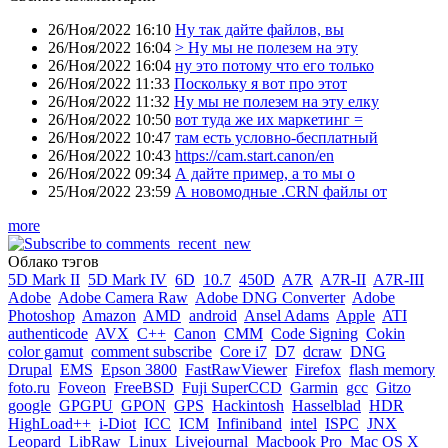
26/Ноя/2022 16:10
Ну так дайте файлов, вы
26/Ноя/2022 16:04
> Ну мы не полезем на эту
26/Ноя/2022 16:04
ну это потому что его только
26/Ноя/2022 11:33
Поскольку я вот про этот
26/Ноя/2022 11:32
Ну мы не полезем на эту елку
26/Ноя/2022 10:50
вот туда же их маркетинг =
26/Ноя/2022 10:47
там есть условно-бесплатный
26/Ноя/2022 10:43
https://cam.start.canon/en
26/Ноя/2022 09:34
А дайте пример, а то мы о
25/Ноя/2022 23:59
А новомодные .CRN файлы от
more
Облако тэгов
5D Mark II
5D Mark IV
6D
10.7
450D
A7R
A7R-II
A7R-III
Adobe
Adobe Camera Raw
Adobe DNG Converter
Adobe
Photoshop
Amazon
AMD
android
Ansel Adams
Apple
ATI
authenticode
AVX
C++
Canon
CMM
Code Signing
Cokin
color gamut
comment subscribe
Core i7
D7
dcraw
DNG
Drupal
EMS
Epson 3800
FastRawViewer
Firefox
flash memory
foto.ru
Foveon
FreeBSD
Fuji SuperCCD
Garmin
gcc
Gitzo
google
GPGPU
GPON
GPS
Hackintosh
Hasselblad
HDR
HighLoad++
i-Diot
ICC
ICM
Infiniband
intel
ISPC
JNX
Leopard
LibRaw
Linux
Livejournal
Macbook Pro
Mac OS X