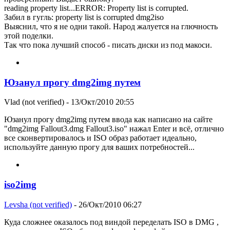
reading property list...ERROR: Property list is corrupted.
Забил в гугль: property list is corrupted dmg2iso
Выяснил, что я не одни такой. Народ жалуется на глючность
этой поделки.
Так что пока лучший способ - писать диски из под макоси.
Юзанул прогу dmg2img путем
Vlad (not verified)
- 13/Окт/2010 20:55
Юзанул прогу dmg2img путем ввода как написано на сайте
"dmg2img Fallout3.dmg Fallout3.iso" нажал Enter и всё, отлично
все сконвертировалось и ISO образ работает идеально,
используйте данную прогу для ваших потребностей...
iso2img
Levsha (not verified)
- 26/Окт/2010 06:27
Куда сложнее оказалось под виндой переделать ISO в DMG ,