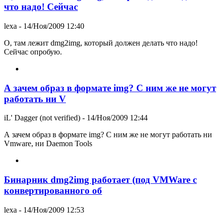
что надо! Сейчас
lexa
- 14/Ноя/2009 12:40
О, там лежит dmg2img, который должен делать что надо!
Сейчас опробую.
А зачем образ в формате img? С ним же не могут
работать ни V
iL' Dagger (not verified)
- 14/Ноя/2009 12:44
А зачем образ в формате img? С ним же не могут работать ни
Vmware, ни Daemon Tools
Бинарник dmg2img работает (под VMWare c
конвертированного об
lexa
- 14/Ноя/2009 12:53