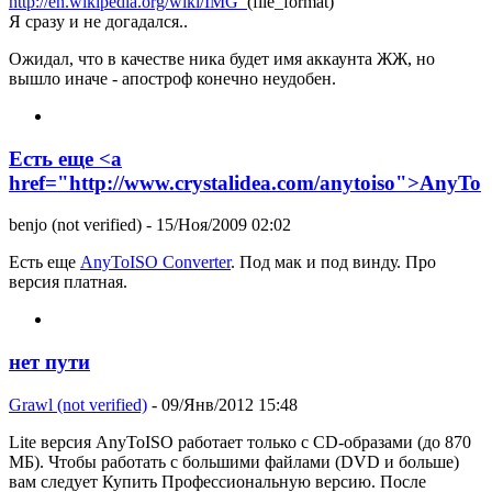
http://en.wikipedia.org/wiki/IMG_
(file_format)
Я сразу и не догадался..
Ожидал, что в качестве ника будет имя аккаунта ЖЖ, но
вышло иначе - апостроф конечно неудобен.
Есть еще <a
href="http://www.crystalidea.com/anytoiso">AnyTo
benjo (not verified)
- 15/Ноя/2009 02:02
Есть еще
AnyToISO Converter
. Под мак и под винду. Про
версия платная.
нет пути
Grawl (not verified)
- 09/Янв/2012 15:48
Lite версия AnyToISO работает только с CD-образами (до 870
МБ). Чтобы работать с большими файлами (DVD и больше)
вам следует Купить Профессиональную версию. После