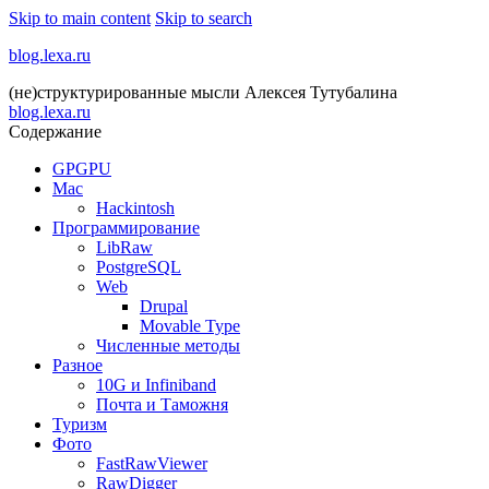
Skip to main content
Skip to search
blog.lexa.ru
(не)структурированные мысли Алексея Тутубалина
blog.lexa.ru
Содержание
GPGPU
Mac
Hackintosh
Программирование
LibRaw
PostgreSQL
Web
Drupal
Movable Type
Численные методы
Разное
10G и Infiniband
Почта и Таможня
Туризм
Фото
FastRawViewer
RawDigger