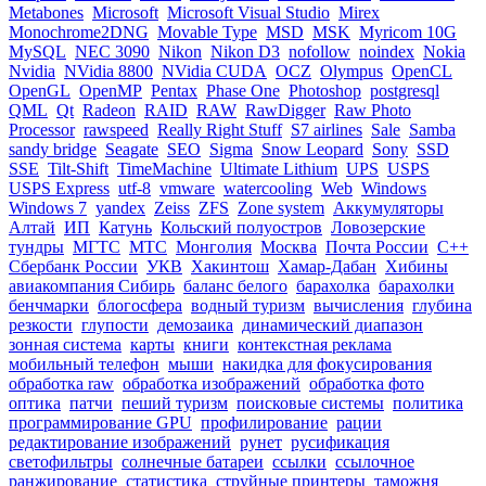
Metabones
Microsoft
Microsoft Visual Studio
Mirex
Monochrome2DNG
Movable Type
MSD
MSK
Myricom 10G
MySQL
NEC 3090
Nikon
Nikon D3
nofollow
noindex
Nokia
Nvidia
NVidia 8800
NVidia CUDA
OCZ
Olympus
OpenCL
OpenGL
OpenMP
Pentax
Phase One
Photoshop
postgresql
QML
Qt
Radeon
RAID
RAW
RawDigger
Raw Photo
Processor
rawspeed
Really Right Stuff
S7 airlines
Sale
Samba
sandy bridge
Seagate
SEO
Sigma
Snow Leopard
Sony
SSD
SSE
Tilt-Shift
TimeMachine
Ultimate Lithium
UPS
USPS
USPS Express
utf-8
vmware
watercooling
Web
Windows
Windows 7
yandex
Zeiss
ZFS
Zone system
Аккумуляторы
Алтай
ИП
Катунь
Кольский полуостров
Ловозерские
тундры
МГТС
МТС
Монголия
Москва
Почта России
С++
Сбербанк России
УКВ
Хакинтош
Хамар-Дабан
Хибины
авиакомпания Сибирь
баланс белого
барахолка
барахолки
бенчмарки
блогосфера
водный туризм
вычисления
глубина
резкости
глупости
демозаика
динамический диапазон
зонная система
карты
книги
контекстная реклама
мобильный телефон
мыши
накидка для фокусирования
обработка raw
обработка изображений
обработка фото
оптика
патчи
пеший туризм
поисковые системы
политика
программирование GPU
профилирование
рации
редактирование изображений
рунет
русификация
светофильтры
солнечные батареи
ссылки
ссылочное
ранжирование
статистика
струйные принтеры
таможня