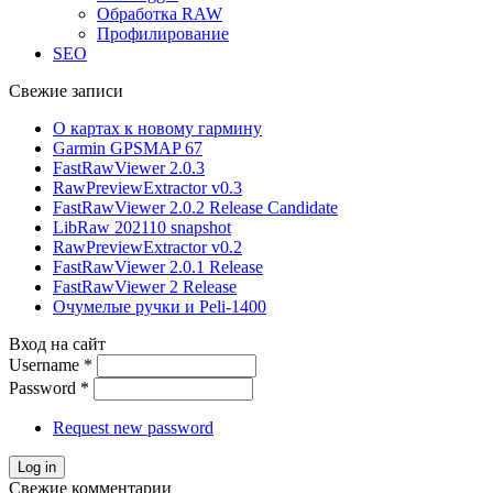
Обработка RAW
Профилирование
SEO
Свежие записи
О картах к новому гармину
Garmin GPSMAP 67
FastRawViewer 2.0.3
RawPreviewExtractor v0.3
FastRawViewer 2.0.2 Release Candidate
LibRaw 202110 snapshot
RawPreviewExtractor v0.2
FastRawViewer 2.0.1 Release
FastRawViewer 2 Release
Очумелые ручки и Peli-1400
Вход на сайт
Username
*
Password
*
Request new password
Свежие комментарии