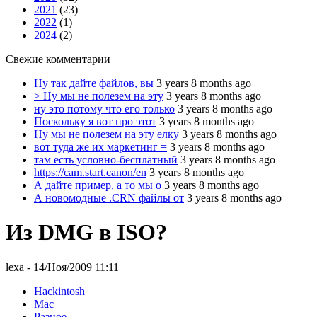
2021
(23)
2022
(1)
2024
(2)
Свежие комментарии
Ну так дайте файлов, вы
3 years 8 months ago
> Ну мы не полезем на эту
3 years 8 months ago
ну это потому что его только
3 years 8 months ago
Поскольку я вот про этот
3 years 8 months ago
Ну мы не полезем на эту елку
3 years 8 months ago
вот туда же их маркетинг =
3 years 8 months ago
там есть условно-бесплатный
3 years 8 months ago
https://cam.start.canon/en
3 years 8 months ago
А дайте пример, а то мы о
3 years 8 months ago
А новомодные .CRN файлы от
3 years 8 months ago
Из DMG в ISO?
lexa
- 14/Ноя/2009 11:11
Hackintosh
Mac
Разное