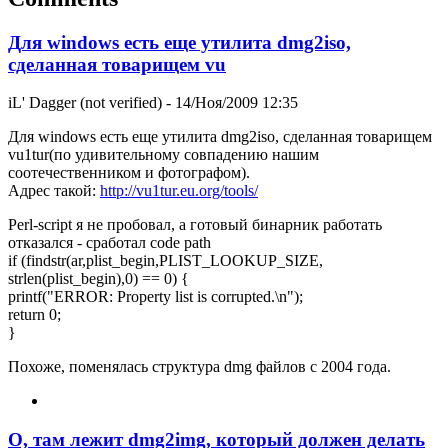
Для windows есть еще утилита dmg2iso,
сделанная товарищем vu
iL' Dagger (not verified)
- 14/Ноя/2009 12:35
Для windows есть еще утилита dmg2iso, сделанная товарищем
vu1tur(по удивительному совпадению нашим
соотечественником и фотографом).
Адрес такой:
http://vu1tur.eu.org/tools/
Perl-script я не пробовал, а готовый бинарник работать
отказался - сработал code path
if (findstr(ar,plist_begin,PLIST_LOOKUP_SIZE,
strlen(plist_begin),0) == 0) {
printf("ERROR: Property list is corrupted.\n");
return 0;
}
Похоже, поменялась структура dmg файлов с 2004 года.
О, там лежит dmg2img, который должен делать