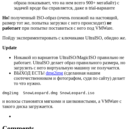
образа показывает, что на нем всего 900+ мегабайт) с
задачей вроде бы справляется, даже в trial-варианте
Но!
полученный ISO-образ (очень похожий на настоящий,
размер тот же, попытка загрузки с него происходит)
не
работает
при попытке поставиться с него под VMWare.
Пойду экспериментировать с ключиками UltraISO, обидно же.
Update
Никакой из вариантов UltraISO/MagicISO правильно не
работает. UltraISO делает образ правильного размера, но
загрузить с него виртуальную машину не получается.
ВЫХОД ЕСТЬ!
dmg2img
(сделанная нашим
соотечественником и фотографом, судя по сайту) делает
то что нужно.
и волосы становятся мягкими и шелковистыми, а VMWare с
такого диска загружается.
Comments