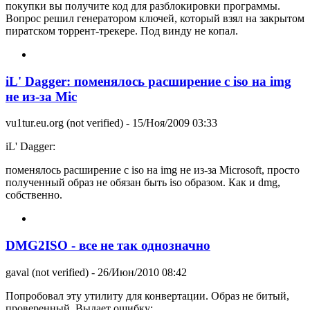
покупки вы получите код для разблокировки программы.
Вопрос решил генератором ключей, который взял на закрытом
пиратском торрент-трекере. Под винду не копал.
iL' Dagger: поменялось расширение с iso на img
не из-за Mic
vu1tur.eu.org (not verified)
- 15/Ноя/2009 03:33
iL' Dagger:
поменялось расширение с iso на img не из-за Microsoft, просто
полученный образ не обязан быть iso образом. Как и dmg,
собственно.
DMG2ISO - все не так однозначно
gaval (not verified)
- 26/Июн/2010 08:42
Попробовал эту утилиту для конвертации. Образ не битый,
проверенный. Выдает ошибку: