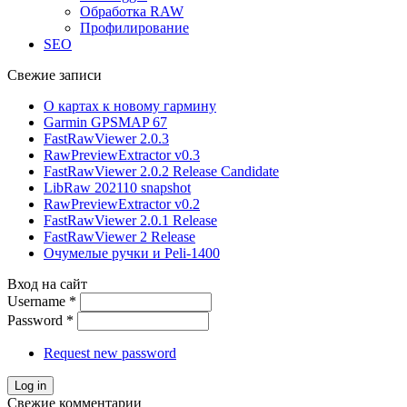
Обработка RAW
Профилирование
SEO
Свежие записи
О картах к новому гармину
Garmin GPSMAP 67
FastRawViewer 2.0.3
RawPreviewExtractor v0.3
FastRawViewer 2.0.2 Release Candidate
LibRaw 202110 snapshot
RawPreviewExtractor v0.2
FastRawViewer 2.0.1 Release
FastRawViewer 2 Release
Очумелые ручки и Peli-1400
Вход на сайт
Username
*
Password
*
Request new password
Свежие комментарии