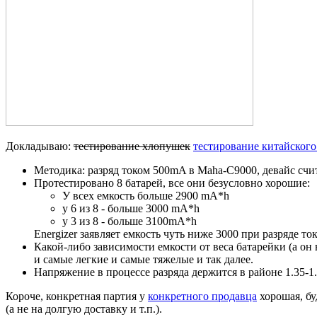
Докладываю:
тестирование хлопушек
тестирование китайского
Методика: разряд током 500mA в Maha-C9000, девайс счит
Протестировано 8 батарей, все они безусловно хорошие:
У всех емкость больше 2900 mA*h
у 6 из 8 - больше 3000 mA*h
у 3 из 8 - больше 3100mA*h
Energizer заявляет емкость чуть ниже 3000 при разряде 
Какой-либо зависимости емкости от веса батарейки (а он 
и самые легкие и самые тяжелые и так далее.
Напряжение в процессе разряда держится в районе 1.35-1.
Короче, конкретная партия у
конкретного продавца
хорошая, бу
(а не на долгую доставку и т.п.).