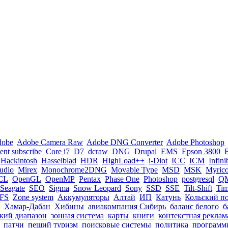
dobe
Adobe Camera Raw
Adobe DNG Converter
Adobe Photoshop
nt subscribe
Core i7
D7
dcraw
DNG
Drupal
EMS
Epson 3800
Hackintosh
Hasselblad
HDR
HighLoad++
i-Diot
ICC
ICM
Infin
tudio
Mirex
Monochrome2DNG
Movable Type
MSD
MSK
Myric
CL
OpenGL
OpenMP
Pentax
Phase One
Photoshop
postgresql
Q
Seagate
SEO
Sigma
Snow Leopard
Sony
SSD
SSE
Tilt-Shift
Ti
FS
Zone system
Аккумуляторы
Алтай
ИП
Катунь
Кольский п
Хамар-Дабан
Хибины
авиакомпания Сибирь
баланс белого
б
кий диапазон
зонная система
карты
книги
контекстная реклам
патчи
пеший туризм
поисковые системы
политика
программ