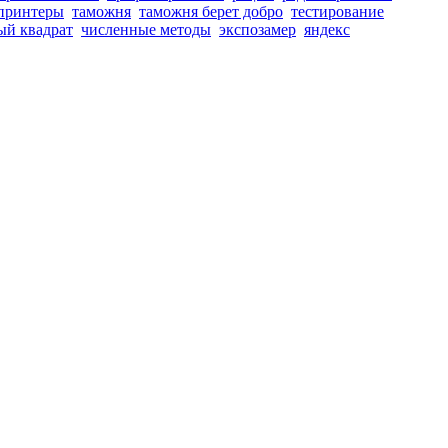
принтеры
таможня
таможня берет добро
тестирование
ый квадрат
численные методы
экспозамер
яндекс