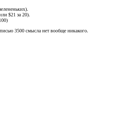
 зелененьких).
ли $21 за 20).
100)
дписью 3500 смысла нет вообще никакого.