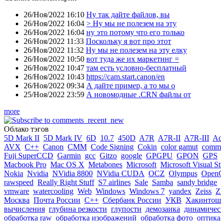
26/Ноя/2022 16:10
Ну так дайте файлов, вы
26/Ноя/2022 16:04
> Ну мы не полезем на эту
26/Ноя/2022 16:04
ну это потому что его только
26/Ноя/2022 11:33
Поскольку я вот про этот
26/Ноя/2022 11:32
Ну мы не полезем на эту елку
26/Ноя/2022 10:50
вот туда же их маркетинг =
26/Ноя/2022 10:47
там есть условно-бесплатный
26/Ноя/2022 10:43
https://cam.start.canon/en
26/Ноя/2022 09:34
А дайте пример, а то мы о
25/Ноя/2022 23:59
А новомодные .CRN файлы от
more
Облако тэгов
5D Mark II
5D Mark IV
6D
10.7
450D
A7R
A7R-II
A7R-III
A
AVX
C++
Canon
CMM
Code Signing
Cokin
color gamut
comme
Fuji SuperCCD
Garmin
gcc
Gitzo
google
GPGPU
GPON
GPS
Macbook Pro
Mac OS X
Metabones
Microsoft
Microsoft Visual S
Nokia
Nvidia
NVidia 8800
NVidia CUDA
OCZ
Olympus
Open
rawspeed
Really Right Stuff
S7 airlines
Sale
Samba
sandy bridge
vmware
watercooling
Web
Windows
Windows 7
yandex
Zeiss
Z
Москва
Почта России
С++
Сбербанк России
УКВ
Хакинтош
вычисления
глубина резкости
глупости
демозаика
динамичес
обработка raw
обработка изображений
обработка фото
оптика