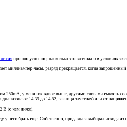
 лития
прошло успешно, насколько это возможно в условиях экс
ает миллиампер-часы, разряд прекращается, когда запрошенный т
током 250mA, у меня ток вдвое выше, другими словами емкость со
в диапазоне от 14.39 до 14.82, разница заметная) или от напряж
2 В (о чем ниже).
ду у него брать еще. Собственно, продавца я выбирал исходя из