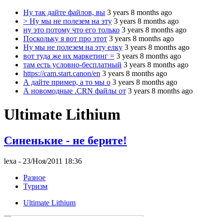
Ну так дайте файлов, вы
3 years 8 months ago
> Ну мы не полезем на эту
3 years 8 months ago
ну это потому что его только
3 years 8 months ago
Поскольку я вот про этот
3 years 8 months ago
Ну мы не полезем на эту елку
3 years 8 months ago
вот туда же их маркетинг =
3 years 8 months ago
там есть условно-бесплатный
3 years 8 months ago
https://cam.start.canon/en
3 years 8 months ago
А дайте пример, а то мы о
3 years 8 months ago
А новомодные .CRN файлы от
3 years 8 months ago
Ultimate Lithium
Синенькие - не берите!
lexa
- 23/Ноя/2011 18:36
Разное
Туризм
Ultimate Lithium