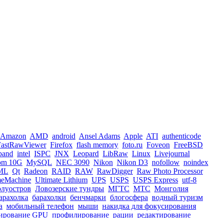
Amazon
AMD
android
Ansel Adams
Apple
ATI
authenticode
FastRawViewer
Firefox
flash memory
foto.ru
Foveon
FreeBSD
iband
intel
ISPC
JNX
Leopard
LibRaw
Linux
Livejournal
om 10G
MySQL
NEC 3090
Nikon
Nikon D3
nofollow
noindex
ML
Qt
Radeon
RAID
RAW
RawDigger
Raw Photo Processor
meMachine
Ultimate Lithium
UPS
USPS
USPS Express
utf-8
олуостров
Ловозерские тундры
МГТС
МТС
Монголия
арахолка
барахолки
бенчмарки
блогосфера
водный туризм
а
мобильный телефон
мыши
накидка для фокусирования
ирование GPU
профилирование
рации
редактирование