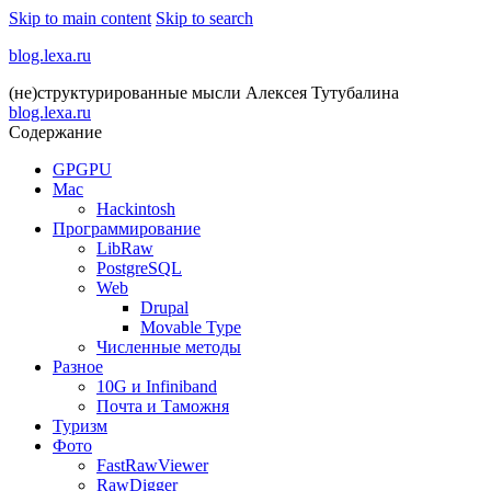
Skip to main content
Skip to search
blog.lexa.ru
(не)структурированные мысли Алексея Тутубалина
blog.lexa.ru
Содержание
GPGPU
Mac
Hackintosh
Программирование
LibRaw
PostgreSQL
Web
Drupal
Movable Type
Численные методы
Разное
10G и Infiniband
Почта и Таможня
Туризм
Фото
FastRawViewer
RawDigger