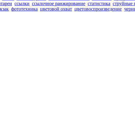
атареи
ссылки
ссылочное ранжирование
статистика
струйные 
кзак
фототехника
цветовой охват
цветовоспроизведение
черн