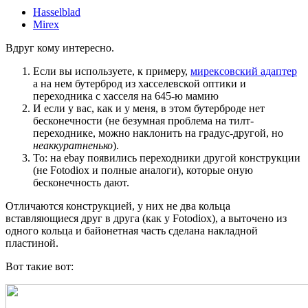
Hasselblad
Mirex
Вдруг кому интересно.
Если вы используете, к примеру,
мирексовский адаптер
а на нем бутерброд из хасселевской оптики и
переходника с хасселя на 645-ю мамию
И если у вас, как и у меня, в этом бутерброде нет
бесконечности (не безумная проблема на тилт-
переходнике, можно наклонить на градус-другой, но
неаккуратненько
).
То: на ebay появились переходники другой конструкции
(не Fotodiox и полные аналоги), которые оную
бесконечность дают.
Отличаются конструкцией, у них не два кольца
вставляющиеся друг в друга (как у Fotodiox), а выточено из
одного кольца и байонетная часть сделана накладной
пластиной.
Вот такие вот: