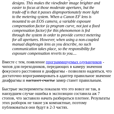
designs. This makes the viewfinder image brighter and
easier to focus at those moderate apertures, but the
trade-off is that it passes disproportionately more light
to the metering system. When a Canon EF lens is
mounted to an EOS camera, a variable exposure
compensation factor (a program curve, not just a fixed
compensation factor) for this phenomenon is fed
through the system in order to provide correct metering
for all apertures. However, when using a non-coupled
manual diaphragm lens as you describe, no such
communication takes place, so the responsibility for
exposure compensation reverts to you....
Вместе с тем, появление
программируемых одуванчиков
-
чипов для переходников, передающих в камеру значения
фокусного расстояния и диафрагмы - позволяло надеяться, что
достаточно впрограммировать в адаптер правильное значение
диафрагмы и
настанет счастье
замер станет правильным.
Быстрые эксперименты показали что это вовсе не так, в
наихудшем случае ошибка в экспозиции составила аж 7
стопов, что заставило начать разбираться плотнее. Результаты
этих разборок не такие уж компактные, поэтому
публиковаться они будут в 2-3 частях.