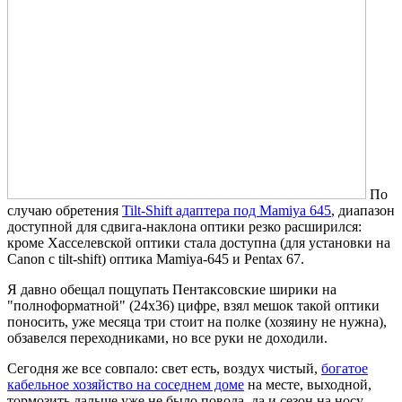
По
случаю обретения
Tilt-Shift адаптера под Mamiya 645
, диапазон
доступной для сдвига-наклона оптики резко расширился:
кроме Хасселевской оптики стала доступна (для установки на
Canon с tilt-shift) оптика Mamiya-645 и Pentax 67.
Я давно обещал пощупать Пентаксовские ширики на
"полноформатной" (24x36) цифре, взял мешок такой оптики
поносить, уже месяца три стоит на полке (хозяину не нужна),
обзавелся переходниками, но все руки не доходили.
Сегодня же все совпало: свет есть, воздух чистый,
богатое
кабельное хозяйство на соседнем доме
на месте, выходной,
тормозить дальше уже не было повода, да и сезон на носу,