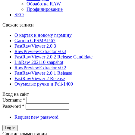
Обработка RAW
Профилирование
SEO
Свежие записи
О картах к новому гармину
Garmin GPSMAP 67
FastRawViewer 2.0.3
RawPreviewExtractor v0.3
FastRawViewer 2.0.2 Release Candidate
LibRaw 202110 snapshot
RawPreviewExtractor v0.2
FastRawViewer 2.0.1 Release
FastRawViewer 2 Release
Очумелые ручки и Peli-1400
Вход на сайт
Username
*
Password
*
Request new password
Свежие комментарии