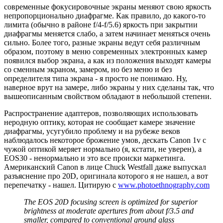
современные фокусировочные экраны меняют свою яркость
непропорционально диафрагме. Как правило, до какого-то
лимита (обычно в районе f/4-f/5.6) яркость при закрытии
диафрагмы меняется слабо, а затем начинает меняться очень
сильно. Более того, разные экраны ведут себя различным
образом, поэтому в меню современных электронных камер
появился выбор экрана, а как из положения выходят камеры
со сменным экраном, замером, но без меню и без
определителя типа экрана - я просто не понимаю. Ну,
наверное врут на замере, либо экраны у них сделаны так, что
вышеописанным свойством обладают в небольшой степени.
Распространение адаптеров, позволяющих использовать
неродную оптику, которая не сообщает камере значение
диафрагмы, усугубило проблему и на рубеже веков
наблюдалось некоторое брожение умов, дескать Canon 1v с
чужой оптикой меряет нормально (я, кстати, не уверен), а
EOS30 - ненормально и это все происки маркетинга.
Американский Canon в лице Chuck Westfall даже выпускал
разъяснение про 20D, оригинала которого я не нашел, а вот
перепечатку - нашел. Цитирую с
www.photoethnography.com
The EOS 20D focusing screen is optimized for superior
brightness at moderate apertures from about f/3.5 and
smaller, compared to conventional ground glass