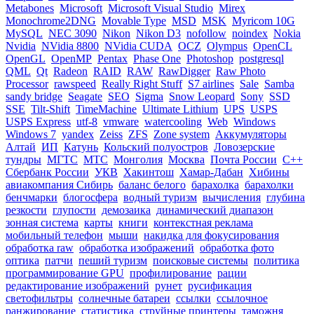
Metabones
Microsoft
Microsoft Visual Studio
Mirex
Monochrome2DNG
Movable Type
MSD
MSK
Myricom 10G
MySQL
NEC 3090
Nikon
Nikon D3
nofollow
noindex
Nokia
Nvidia
NVidia 8800
NVidia CUDA
OCZ
Olympus
OpenCL
OpenGL
OpenMP
Pentax
Phase One
Photoshop
postgresql
QML
Qt
Radeon
RAID
RAW
RawDigger
Raw Photo
Processor
rawspeed
Really Right Stuff
S7 airlines
Sale
Samba
sandy bridge
Seagate
SEO
Sigma
Snow Leopard
Sony
SSD
SSE
Tilt-Shift
TimeMachine
Ultimate Lithium
UPS
USPS
USPS Express
utf-8
vmware
watercooling
Web
Windows
Windows 7
yandex
Zeiss
ZFS
Zone system
Аккумуляторы
Алтай
ИП
Катунь
Кольский полуостров
Ловозерские
тундры
МГТС
МТС
Монголия
Москва
Почта России
С++
Сбербанк России
УКВ
Хакинтош
Хамар-Дабан
Хибины
авиакомпания Сибирь
баланс белого
барахолка
барахолки
бенчмарки
блогосфера
водный туризм
вычисления
глубина
резкости
глупости
демозаика
динамический диапазон
зонная система
карты
книги
контекстная реклама
мобильный телефон
мыши
накидка для фокусирования
обработка raw
обработка изображений
обработка фото
оптика
патчи
пеший туризм
поисковые системы
политика
программирование GPU
профилирование
рации
редактирование изображений
рунет
русификация
светофильтры
солнечные батареи
ссылки
ссылочное
ранжирование
статистика
струйные принтеры
таможня