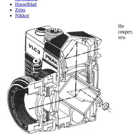
Hasselblad
Zeiss
Nikkor
Не
секрет,
что