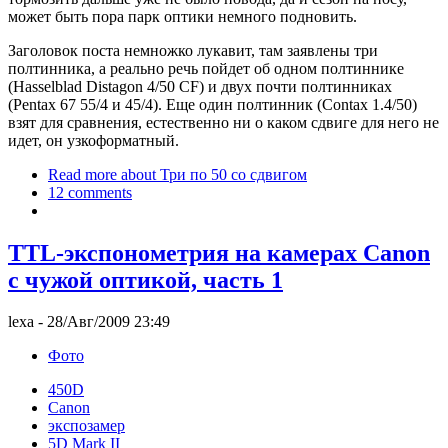
может быть пора парк оптики немного подновить.
Заголовок поста немножко лукавит, там заявлены три
полтинника, а реально речь пойдет об одном полтиннике
(Hasselblad Distagon 4/50 CF) и двух почти полтинниках
(Pentax 67 55/4 и 45/4). Еще один полтинник (Contax 1.4/50)
взят для сравнения, естественно ни о каком сдвиге для него не
идет, он узкоформатный.
Read more
about Три по 50 со сдвигом
12 comments
TTL-экспонометрия на камерах Canon
с чужой оптикой, часть 1
lexa
- 28/Авг/2009 23:49
Фото
450D
Canon
экспозамер
5D Mark II