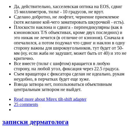
Да, действительно, хасселевская оптика на EOS, сдвиг
15 миллиметров, тильт - 10 градусов, не врут.
Сделано добротно, не люфтит, чернение приемлемое
(хотя желание кой-чего заматировать шкурочкой - есть).
Плоскости наклона и сдвига - перпендикулярны (как в
кэноновских T/S объективах, кроме двух последних) и
это никак не лечится (в отличие от кэнонов). Сначала я
опечалился, а потом подумал что сдвиг и наклон в одну
сторону важны для широкоугольников, тут будет от 50-
мм (ну, если жаба не задушит, может быть от 40) и это не
критично.
Все вместе (тильт с шифтом) вращается в любую
сторону, на любой угол, фиксация через 22.5 градуса.
Съем вращатора с фиксатора сделан не идеально, рукам
неудобно, в перчатках будет еще хуже.
Взвода затвора нет, попользоваться объективным
центральным затвором не выйдет.
Read more
about Mirex tilt-shift adapter
25 comments
записки дерматолога