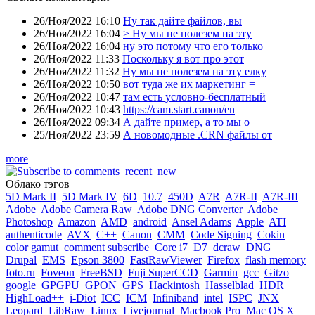
26/Ноя/2022 16:10
Ну так дайте файлов, вы
26/Ноя/2022 16:04
> Ну мы не полезем на эту
26/Ноя/2022 16:04
ну это потому что его только
26/Ноя/2022 11:33
Поскольку я вот про этот
26/Ноя/2022 11:32
Ну мы не полезем на эту елку
26/Ноя/2022 10:50
вот туда же их маркетинг =
26/Ноя/2022 10:47
там есть условно-бесплатный
26/Ноя/2022 10:43
https://cam.start.canon/en
26/Ноя/2022 09:34
А дайте пример, а то мы о
25/Ноя/2022 23:59
А новомодные .CRN файлы от
more
Облако тэгов
5D Mark II
5D Mark IV
6D
10.7
450D
A7R
A7R-II
A7R-III
Adobe
Adobe Camera Raw
Adobe DNG Converter
Adobe
Photoshop
Amazon
AMD
android
Ansel Adams
Apple
ATI
authenticode
AVX
C++
Canon
CMM
Code Signing
Cokin
color gamut
comment subscribe
Core i7
D7
dcraw
DNG
Drupal
EMS
Epson 3800
FastRawViewer
Firefox
flash memory
foto.ru
Foveon
FreeBSD
Fuji SuperCCD
Garmin
gcc
Gitzo
google
GPGPU
GPON
GPS
Hackintosh
Hasselblad
HDR
HighLoad++
i-Diot
ICC
ICM
Infiniband
intel
ISPC
JNX
Leopard
LibRaw
Linux
Livejournal
Macbook Pro
Mac OS X