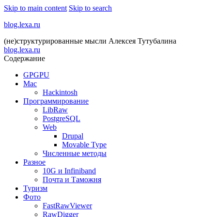
Skip to main content
Skip to search
blog.lexa.ru
(не)структурированные мысли Алексея Тутубалина
blog.lexa.ru
Содержание
GPGPU
Mac
Hackintosh
Программирование
LibRaw
PostgreSQL
Web
Drupal
Movable Type
Численные методы
Разное
10G и Infiniband
Почта и Таможня
Туризм
Фото
FastRawViewer
RawDigger