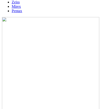
Zeiss
Mirex
Pentax