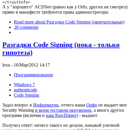
</trustInfo>
А у "хорошего" ACDSee (равно как у Orfo, других не смотрел)
прямо в манифесте требуются права администратора:
Read more
about Разгадки Code Signing (окончательные)
28 comments
Разгадки Code Signing (пока - только
гипотеза)
lexa
- 16/Мар/2012 14:17
Программирование
Windows 7
authenticode
Code Signing
Задал вопрос в
Информатик
, отчего ваша
Орфо
не выдает мне
Secutity Warning
в моем тестовом окружении
, а много других
программ (включая и
наш RawDigger
) - выдают.
Получил ответ: ничего такого не делали, никакой уличной