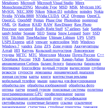
Metabones
Microsoft
Microsoft Visual Studio
Mirex
Monochrome2DNG
Movable Type
MSD
MSK
Myricom 10G
MySQL
NEC 3090
Nikon
Nikon D3
nofollow
noindex
Nokia
Nvidia
NVidia 8800
NVidia CUDA
OCZ
Olympus
OpenCL
OpenGL
OpenMP
Pentax
Phase One
Photoshop
postgresql
QML
Qt
Radeon
RAID
RAW
RawDigger
Raw Photo
Processor
rawspeed
Really Right Stuff
S7 airlines
Sale
Samba
sandy bridge
Seagate
SEO
Sigma
Snow Leopard
Sony
SSD
SSE
Tilt-Shift
TimeMachine
Ultimate Lithium
UPS
USPS
USPS Express
utf-8
vmware
watercooling
Web
Windows
Windows 7
yandex
Zeiss
ZFS
Zone system
Аккумуляторы
Алтай
ИП
Катунь
Кольский полуостров
Ловозерские
тундры
МГТС
МТС
Монголия
Москва
Почта России
С++
Сбербанк России
УКВ
Хакинтош
Хамар-Дабан
Хибины
авиакомпания Сибирь
баланс белого
барахолка
барахолки
бенчмарки
блогосфера
водный туризм
вычисления
глубина
резкости
глупости
демозаика
динамический диапазон
зонная система
карты
книги
контекстная реклама
мобильный телефон
мыши
накидка для фокусирования
обработка raw
обработка изображений
обработка фото
оптика
патчи
пеший туризм
поисковые системы
политика
программирование GPU
профилирование
рации
редактирование изображений
рунет
русификация
светофильтры
солнечные батареи
ссылки
ссылочное
ранжирование
статистика
струйные принтеры
таможня