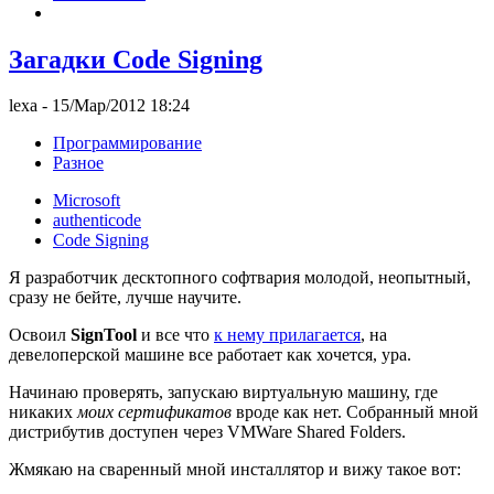
Загадки Code Signing
lexa
- 15/Мар/2012 18:24
Программирование
Разное
Microsoft
authenticode
Code Signing
Я разработчик десктопного софтвария молодой, неопытный,
сразу не бейте, лучше научите.
Освоил
SignTool
и все что
к нему прилагается
, на
девелоперской машине все работает как хочется, ура.
Начинаю проверять, запускаю виртуальную машину, где
никаких
моих сертификатов
вроде как нет. Собранный мной
дистрибутив доступен через VMWare Shared Folders.
Жмякаю на сваренный мной инсталлятор и вижу такое вот: