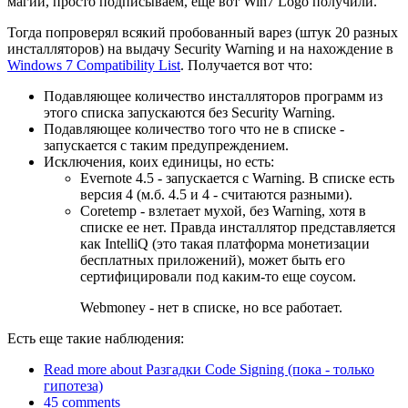
магии, просто подписываем, еще вот Win7 Logo получили.
Тогда попроверял всякий пробованный варез (штук 20 разных
инсталляторов) на выдачу Security Warning и на нахождение в
Windows 7 Compatibility List
. Получается вот что:
Подавляющее количество инсталляторов программ из
этого списка запускаются без Security Warning.
Подавляющее количество того что не в списке -
запускается с таким предупреждением.
Исключения, коих единицы, но есть:
Evernote 4.5 - запускается с Warning. В списке есть
версия 4 (м.б. 4.5 и 4 - считаются разными).
Coretemp - взлетает мухой, без Warning, хотя в
списке ее нет. Правда инсталлятор представляется
как IntelliQ (это такая платформа монетизации
бесплатных приложений), может быть его
сертифицировали под каким-то еще соусом.
Webmoney - нет в списке, но все работает.
Есть еще такие наблюдения:
Read more
about Разгадки Code Signing (пока - только
гипотеза)
45 comments