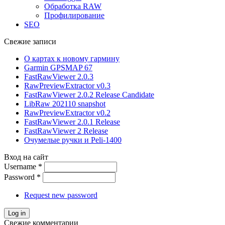
Обработка RAW
Профилирование
SEO
Свежие записи
О картах к новому гармину
Garmin GPSMAP 67
FastRawViewer 2.0.3
RawPreviewExtractor v0.3
FastRawViewer 2.0.2 Release Candidate
LibRaw 202110 snapshot
RawPreviewExtractor v0.2
FastRawViewer 2.0.1 Release
FastRawViewer 2 Release
Очумелые ручки и Peli-1400
Вход на сайт
Username
*
Password
*
Request new password
Свежие комментарии