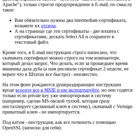
Apache"), только строгое предупреждение в E-mail, по смыслу
такое:
Вам обязательно нужны два intermediate-сертификата,
возьмите их
отсюда
.
А на странице где эти сертификаты - две textarea с
сертификатами, дескать Select All и сохраните в
текстовый файл.
Кроме того, в E-mail инструкции строго написано, что
скачивать сертификат можно строго на том компьютере,
который делал запрос. Что делать, если за прошедшее время
машинка дала дуба (а нам рисовали сертификат 2 недели, не
верьте что в Штатах все быстро) - неизвестно.
На этом фоне рождаются душераздирающие инструкции
вроде
всосите все в MSIE и им экспортируйте
, но они годятся
только если private key уже импортирован в систему
(например, сделан MS-овской тулзой, которая сразу
инсталлирует сделанный ключ в систему), скачаный с Verisign
приватный ключ - не импортируется.
Под катом - инструкция, как все починить с помощью
OpenSSL (записки для себя):