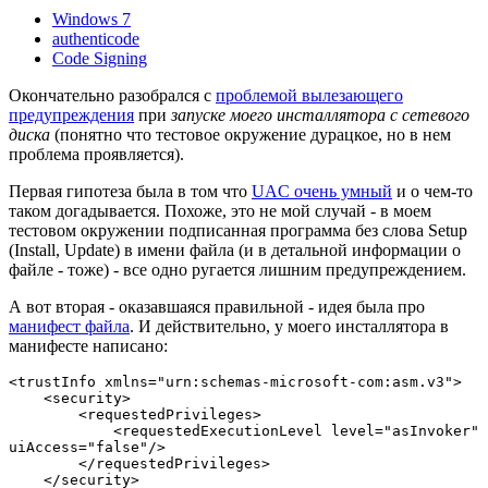
Windows 7
authenticode
Code Signing
Окончательно разобрался с
проблемой вылезающего
предупреждения
при
запуске моего инсталлятора с сетевого
диска
(понятно что тестовое окружение дурацкое, но в нем
проблема проявляется).
Первая гипотеза была в том что
UAC oчень умный
и о чем-то
таком догадывается. Похоже, это не мой случай - в моем
тестовом окружении подписанная программа без слова Setup
(Install, Update) в имени файла (и в детальной информации о
файле - тоже) - все одно ругается лишним предупреждением.
А вот вторая - оказавшаяся правильной - идея была про
манифест файла
. И действительно, у моего инсталлятора в
манифесте написано:
<trustInfo xmlns="urn:schemas-microsoft-com:asm.v3">
<security>
<requestedPrivileges>
<requestedExecutionLevel level="asInvoker"
uiAccess="false"/>
</requestedPrivileges>
</security>