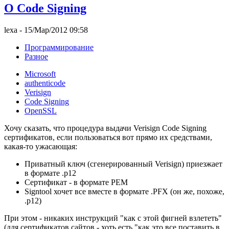
О Code Signing
lexa
- 15/Мар/2012 09:58
Программирование
Разное
Microsoft
authenticode
Verisign
Code Signing
OpenSSL
Хочу сказать, что процедура выдачи Verisign Code Signing
сертификатов, если пользоваться вот прямо их средствами,
какая-то ужасающая:
Приватный ключ (сгенерированный Verisign) приезжает
в формате .p12
Сертификат - в формате PEM
Signtool хочет все вместе в формате .PFX (он же, похоже,
.p12)
При этом - никаких инструкций "как с этой фигней взлететь"
(для сертификатов сайтов - хоть есть "как это все поставить в