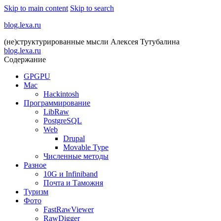
Skip to main content
Skip to search
blog.lexa.ru
(не)структурированные мысли Алексея Тутубалина
blog.lexa.ru
Содержание
GPGPU
Mac
Hackintosh
Программирование
LibRaw
PostgreSQL
Web
Drupal
Movable Type
Численные методы
Разное
10G и Infiniband
Почта и Таможня
Туризм
Фото
FastRawViewer
RawDigger