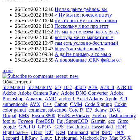
26/Ноя/2022 16:10
Ну так дайте файлов, вы
26/Ноя/2022 16:04
> Ну мы не полезем на эту
26/Ноя/2022 16:04
ну это потому что его только
26/Ноя/2022 11:33
Поскольку я вот про этот
26/Ноя/2022 11:32
Ну мы не полезем на эту елку
26/Ноя/2022 10:50
вот туда же их маркетинг =
26/Ноя/2022 10:47
там есть условно-бесплатный
26/Ноя/2022 10:43
https://cam.start.canon/en
26/Ноя/2022 09:34
А дайте пример, а то мы о
25/Ноя/2022 23:59
А новомодные .CRN файлы от
more
Облако тэгов
5D Mark II
5D Mark IV
6D
10.7
450D
A7R
A7R-II
A7R-III
Adobe
Adobe Camera Raw
Adobe DNG Converter
Adobe
Photoshop
Amazon
AMD
android
Ansel Adams
Apple
ATI
authenticode
AVX
C++
Canon
CMM
Code Signing
Cokin
color gamut
comment subscribe
Core i7
D7
dcraw
DNG
Drupal
EMS
Epson 3800
FastRawViewer
Firefox
flash memory
foto.ru
Foveon
FreeBSD
Fuji SuperCCD
Garmin
gcc
Gitzo
google
GPGPU
GPON
GPS
Hackintosh
Hasselblad
HDR
HighLoad++
i-Diot
ICC
ICM
Infiniband
intel
ISPC
JNX
Leopard
LibRaw
Linux
Livejournal
Macbook Pro
Mac OS X