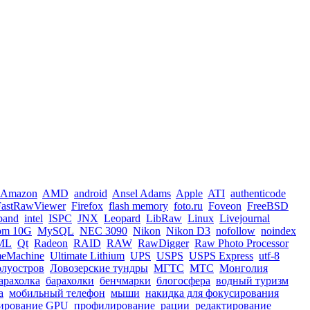
Amazon
AMD
android
Ansel Adams
Apple
ATI
authenticode
FastRawViewer
Firefox
flash memory
foto.ru
Foveon
FreeBSD
iband
intel
ISPC
JNX
Leopard
LibRaw
Linux
Livejournal
om 10G
MySQL
NEC 3090
Nikon
Nikon D3
nofollow
noindex
ML
Qt
Radeon
RAID
RAW
RawDigger
Raw Photo Processor
meMachine
Ultimate Lithium
UPS
USPS
USPS Express
utf-8
олуостров
Ловозерские тундры
МГТС
МТС
Монголия
арахолка
барахолки
бенчмарки
блогосфера
водный туризм
а
мобильный телефон
мыши
накидка для фокусирования
ирование GPU
профилирование
рации
редактирование