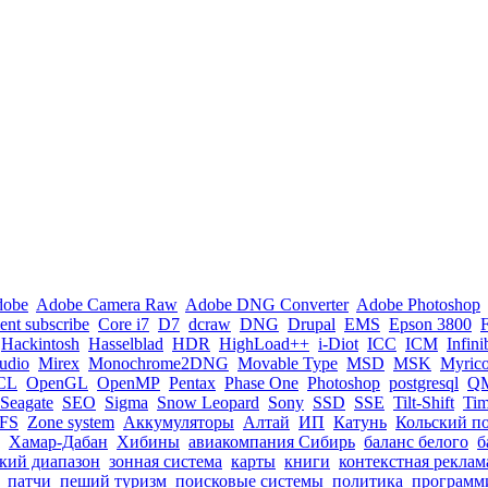
dobe
Adobe Camera Raw
Adobe DNG Converter
Adobe Photoshop
nt subscribe
Core i7
D7
dcraw
DNG
Drupal
EMS
Epson 3800
Hackintosh
Hasselblad
HDR
HighLoad++
i-Diot
ICC
ICM
Infin
tudio
Mirex
Monochrome2DNG
Movable Type
MSD
MSK
Myric
CL
OpenGL
OpenMP
Pentax
Phase One
Photoshop
postgresql
Q
Seagate
SEO
Sigma
Snow Leopard
Sony
SSD
SSE
Tilt-Shift
Ti
FS
Zone system
Аккумуляторы
Алтай
ИП
Катунь
Кольский п
Хамар-Дабан
Хибины
авиакомпания Сибирь
баланс белого
б
кий диапазон
зонная система
карты
книги
контекстная реклам
патчи
пеший туризм
поисковые системы
политика
программ