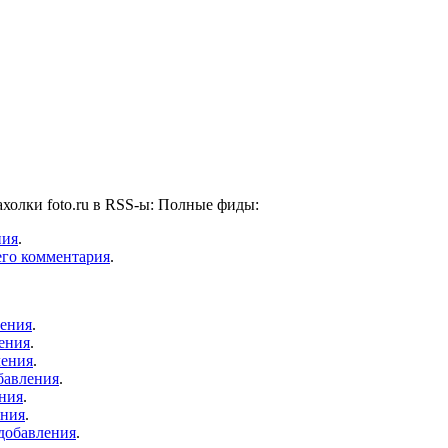
ахолки foto.ru в RSS-ы: Полные фиды:
ния
.
него комментария
.
ления
.
ления
.
ления
.
обавления
.
ения
.
ения
.
 добавления
.