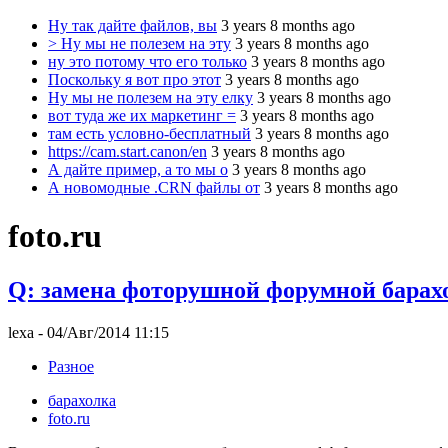
Ну так дайте файлов, вы
3 years 8 months ago
> Ну мы не полезем на эту
3 years 8 months ago
ну это потому что его только
3 years 8 months ago
Поскольку я вот про этот
3 years 8 months ago
Ну мы не полезем на эту елку
3 years 8 months ago
вот туда же их маркетинг =
3 years 8 months ago
там есть условно-бесплатный
3 years 8 months ago
https://cam.start.canon/en
3 years 8 months ago
А дайте пример, а то мы о
3 years 8 months ago
А новомодные .CRN файлы от
3 years 8 months ago
foto.ru
Q: замена фоторушной форумной барах
lexa
- 04/Авг/2014 11:15
Разное
барахолка
foto.ru