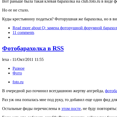
Вот раньше была такая клевая барахолка на club.foto.ru в виде 
Но ее не стало.
Куды крестьянину податься? Фоторушная же барахолка, но в вид
Read more
about Q: замена фоторушной форумной барахо
11 comments
Фотобарахолка в RSS
lexa
- 11/Окт/2011 11:55
Разное
Фото
foto.ru
В очередной раз починил всегдашнюю жертву апгрейда,
фотоб
Раз уж она попалась мне под руку, то добавил еще один фид дл
Остальные фиды перечислены в
этом посте
, не буду повторятьс