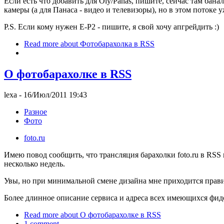
Если есть что добавить для Oly/Panas, пишите, сейчас там бан
камеры (а для Панаса - видео и телевизоры), но в этом потоке у
P.S. Если кому нужен E-P2 - пишите, я свой хочу апгрейдить :)
Read more
about Фотобарахолка в RSS
О фотобарахолке в RSS
lexa
- 16/Июл/2011 19:43
Разное
Фото
foto.ru
Имею повод сообщить, что трансляция барахолки foto.ru в RSS 
несколько недель.
Увы, но при минимальной смене дизайна мне приходится прави
Более длинное описание сервиса и адреса всех имеющихся фид
Read more
about О фотобарахолке в RSS
1 comment