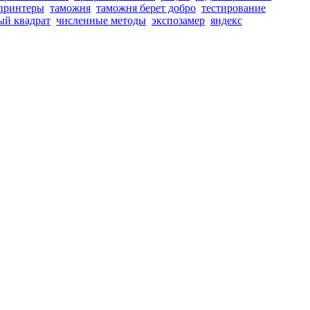
принтеры
таможня
таможня берет добро
тестирование
ый квадрат
численные методы
экспозамер
яндекс