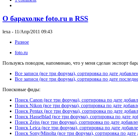
О барахолке foto.ru в RSS
lexa
- 11/Апр/2011 09:43
Разное
foto.ru
Пользуясь поводом, напоминаю, что у меня сделан экспорт бар
Все записи (все три форума), сортировка по дате добавле
Все записи (все три форума), сортировка по дате послед
Поисковые фиды:
Поиск Canon (все три форума), сортировка по дате добав
Поиск Nikon (все три форума), сортировка по дате добав
Поиск Pentax (все три форума), сортировка по дате добав
Поиск Hasselblad (все три форума), сортировка по дате д
Поиск Zeiss (все три форума), сортировка по дате добавл
Поиск Leica (все три форума), сортировка по дате добавл
Поиск Sony/Minolta (все три форума), сортировка по дате