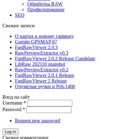
Обработка RAW
Профилирование
SEO
Свежие записи
О картах к новому гармину
Garmin GPSMAP 67
FastRawViewer 2.0.3
RawPreviewExtractor v0.3
FastRawViewer 2.0.2 Release Candidate
LibRaw 202110 snapshot
RawPreviewExtractor v0.2
FastRawViewer 2.0.1 Release
FastRawViewer 2 Release
Очумелые ручки и Peli-1400
Вход на сайт
Username
*
Password
*
Request new password
Свежие комментарии