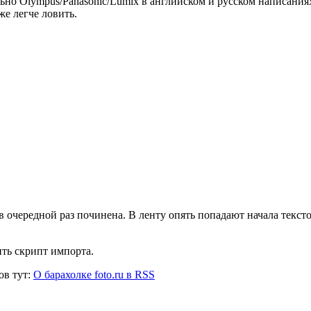
ально Olympus/Panasonic/Lumix в английском и русском написания
же легче ловить.
в очередной раз починена. В ленту опять попадают начала тексто
ть скрипт импорта.
ов тут:
О барахолке foto.ru в RSS