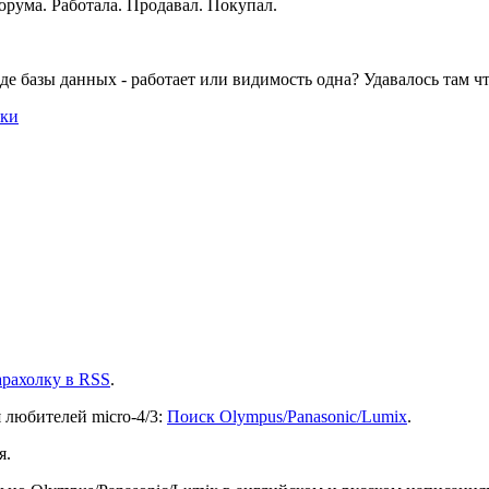
форума. Работала. Продавал. Покупал.
е базы данных - работает или видимость одна? Удавалось там что
лки
арахолку в RSS
.
я любителей micro-4/3:
Поиск Olympus/Panasonic/Lumix
.
я.