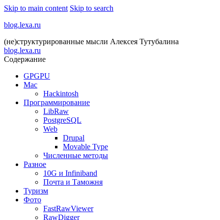
Skip to main content
Skip to search
blog.lexa.ru
(не)структурированные мысли Алексея Тутубалина
blog.lexa.ru
Содержание
GPGPU
Mac
Hackintosh
Программирование
LibRaw
PostgreSQL
Web
Drupal
Movable Type
Численные методы
Разное
10G и Infiniband
Почта и Таможня
Туризм
Фото
FastRawViewer
RawDigger