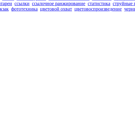
атареи
ссылки
ссылочное ранжирование
статистика
струйные 
кзак
фототехника
цветовой охват
цветовоспроизведение
черн