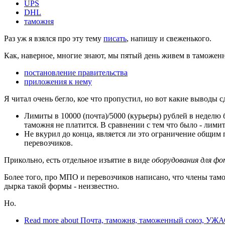
UPS
DHL
таможня
Раз уж я взялся про эту тему
писать
, напишу и свеженького.
Как, наверное, многие знают, мы пятый день живем в таможен
постановление правительства
приложения к нему
Я читал очень бегло, кое что пропустил, но вот какие выводы с
Лимиты в 10000 (почта)/5000 (курьеры) рублей в неделю б
таможня не платится. В сравнении с тем что было - лими
Не вкурил до конца, является ли это ограничение общим
перевозчиков.
Прикольно, есть отдельное изъятие в виде
оборудования для ф
Более того, про МПО и перевозчиков написано, что члены тамо
дырка такой формы - неизвестно.
Но.
Read more
about Почта, таможня, таможенный союз, УЖА