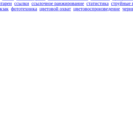
атареи
ссылки
ссылочное ранжирование
статистика
струйные 
кзак
фототехника
цветовой охват
цветовоспроизведение
черн