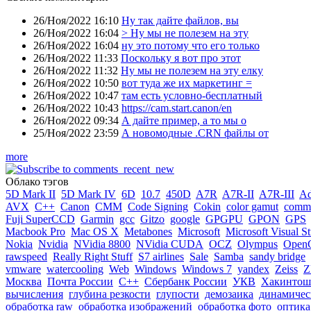
26/Ноя/2022 16:10
Ну так дайте файлов, вы
26/Ноя/2022 16:04
> Ну мы не полезем на эту
26/Ноя/2022 16:04
ну это потому что его только
26/Ноя/2022 11:33
Поскольку я вот про этот
26/Ноя/2022 11:32
Ну мы не полезем на эту елку
26/Ноя/2022 10:50
вот туда же их маркетинг =
26/Ноя/2022 10:47
там есть условно-бесплатный
26/Ноя/2022 10:43
https://cam.start.canon/en
26/Ноя/2022 09:34
А дайте пример, а то мы о
25/Ноя/2022 23:59
А новомодные .CRN файлы от
more
Облако тэгов
5D Mark II
5D Mark IV
6D
10.7
450D
A7R
A7R-II
A7R-III
A
AVX
C++
Canon
CMM
Code Signing
Cokin
color gamut
comme
Fuji SuperCCD
Garmin
gcc
Gitzo
google
GPGPU
GPON
GPS
Macbook Pro
Mac OS X
Metabones
Microsoft
Microsoft Visual S
Nokia
Nvidia
NVidia 8800
NVidia CUDA
OCZ
Olympus
Open
rawspeed
Really Right Stuff
S7 airlines
Sale
Samba
sandy bridge
vmware
watercooling
Web
Windows
Windows 7
yandex
Zeiss
Z
Москва
Почта России
С++
Сбербанк России
УКВ
Хакинтош
вычисления
глубина резкости
глупости
демозаика
динамичес
обработка raw
обработка изображений
обработка фото
оптика