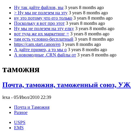
Ну так дайте файлов, вы
3 years 8 months ago
> Ну мы не полезем на эту
3 years 8 months ago
ну это потому что его только
3 years 8 months ago
Поскольку я вот про этот
3 years 8 months ago
Ну мы не полезем на эту елку
3 years 8 months ago
вот туда же их маркетинг =
3 years 8 months ago
там есть условно-бесплатный
3 years 8 months ago
https://cam.start.canon/en
3 years 8 months ago
А дайте пример, а то мы о
3 years 8 months ago
А новомодные .CRN файлы от
3 years 8 months ago
таможня
Почта, таможня, таможенный союз, У
lexa
- 05/Июл/2010 22:39
Почта и Таможня
Разное
USPS
EMS