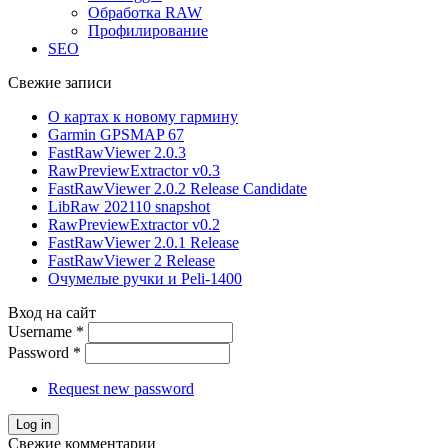
Обработка RAW
Профилирование
SEO
Свежие записи
О картах к новому гармину
Garmin GPSMAP 67
FastRawViewer 2.0.3
RawPreviewExtractor v0.3
FastRawViewer 2.0.2 Release Candidate
LibRaw 202110 snapshot
RawPreviewExtractor v0.2
FastRawViewer 2.0.1 Release
FastRawViewer 2 Release
Очумелые ручки и Peli-1400
Вход на сайт
Username
*
Password
*
Request new password
Свежие комментарии