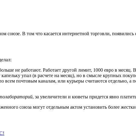
ном союзе. В том что касается интернетной торговли, появилис
делал:
ольше не работают. Работает другой лимит, 1000 евро в месяц. В 
т капельку упал (в расчете на месяц), но в смысле крупных поку
 по всем почтовым каналам, или курьеры считаются отдельно, а 
отолабораторий
, за увеличители и кюветы придется явно платить
женного союза могут отдельным актом установить более жесткие
С!