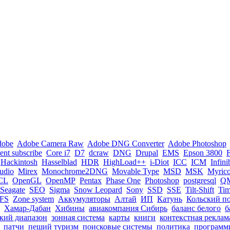
dobe
Adobe Camera Raw
Adobe DNG Converter
Adobe Photoshop
nt subscribe
Core i7
D7
dcraw
DNG
Drupal
EMS
Epson 3800
Hackintosh
Hasselblad
HDR
HighLoad++
i-Diot
ICC
ICM
Infin
tudio
Mirex
Monochrome2DNG
Movable Type
MSD
MSK
Myric
CL
OpenGL
OpenMP
Pentax
Phase One
Photoshop
postgresql
Q
Seagate
SEO
Sigma
Snow Leopard
Sony
SSD
SSE
Tilt-Shift
Ti
FS
Zone system
Аккумуляторы
Алтай
ИП
Катунь
Кольский п
Хамар-Дабан
Хибины
авиакомпания Сибирь
баланс белого
б
кий диапазон
зонная система
карты
книги
контекстная реклам
патчи
пеший туризм
поисковые системы
политика
программ