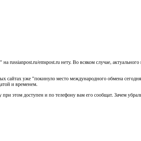
а russianpost.ru/emspost.ru нету. Во всяком случае, актуального 
тных сайтах уже "покинуло место международного обмена сегодня 
датой и временем.
при этом доступен и по телефону вам его сообщат. Зачем убрали