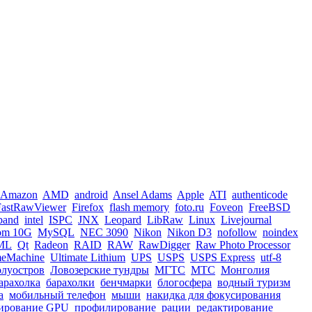
Amazon
AMD
android
Ansel Adams
Apple
ATI
authenticode
FastRawViewer
Firefox
flash memory
foto.ru
Foveon
FreeBSD
iband
intel
ISPC
JNX
Leopard
LibRaw
Linux
Livejournal
om 10G
MySQL
NEC 3090
Nikon
Nikon D3
nofollow
noindex
ML
Qt
Radeon
RAID
RAW
RawDigger
Raw Photo Processor
meMachine
Ultimate Lithium
UPS
USPS
USPS Express
utf-8
олуостров
Ловозерские тундры
МГТС
МТС
Монголия
арахолка
барахолки
бенчмарки
блогосфера
водный туризм
а
мобильный телефон
мыши
накидка для фокусирования
ирование GPU
профилирование
рации
редактирование