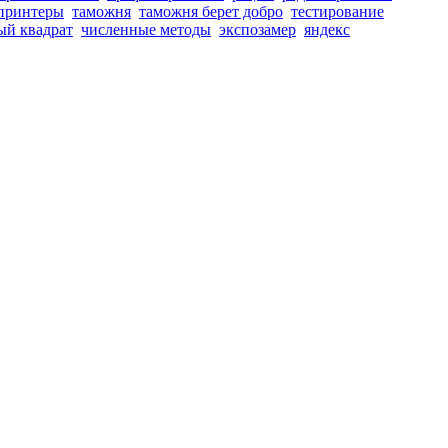
принтеры
таможня
таможня берет добро
тестирование
ый квадрат
численные методы
экспозамер
яндекс