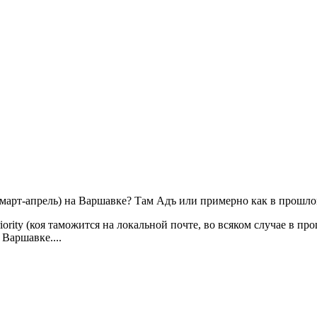
март-апрель) на Варшавке? Там Адъ или примерно как в прошлом 
iority (коя таможится на локальной почте, во всяком случае в п
 Варшавке....