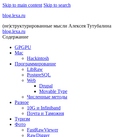
Skip to main content
Skip to search
blog.lexa.ru
(не)структурированные мысли Алексея Тутубалина
blog.lexa.ru
Содержание
GPGPU
Mac
Hackintosh
Программирование
LibRaw
PostgreSQL
Web
Drupal
Movable Type
Численные методы
Разное
10G и Infiniband
Почта и Таможня
Туризм
Фото
FastRawViewer
RawDigger