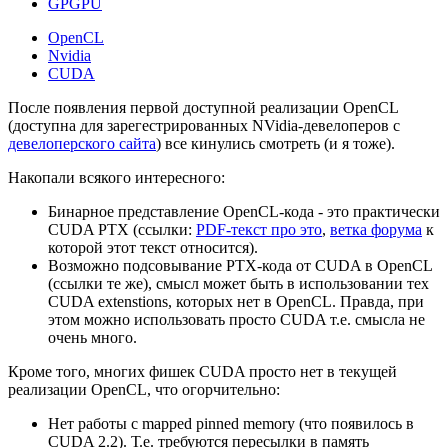
GPGPU
OpenCL
Nvidia
CUDA
После появления первой доступной реализации OpenCL
(доступна для зарегестрированных NVidia-девелоперов с
девелоперского сайта
) все кинулись смотреть (и я тоже).
Накопали всякого интересного:
Бинарное представление OpenCL-кода - это практически
CUDA PTX (ссылки:
PDF-текст про это
,
ветка форума
к
которой этот текст относится).
Возможно подсовывание PTX-кода от CUDA в OpenCL
(ссылки те же), смысл может быть в использовании тех
CUDA extenstions, которых нет в OpenCL. Правда, при
этом можно использовать просто CUDA т.е. смысла не
очень много.
Кроме того, многих фишек CUDA просто нет в текущей
реализации OpenCL, что огорчительно:
Нет работы с mapped pinned memory (что появилось в
CUDA 2.2). Т.е. требуются пересылки в память