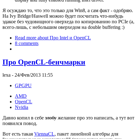
Я осуждаю то, что это только для Win8, а сам факт - одобряю.
На Ivy Bridge/Haswell можно будет посчитать что-нибудь
эдакое без чудовищного оверхеда по копированию по PCIe (а,
всего-лишь, с небольшим оверхедом на double buffering :)
Read more
about Про Intel и OpenCL
8 comments
Про OpenCL-бенчмарки
lexa
- 24/Фев/2013 11:55
GPGPU
AMD
OpenCL
Nvidia
Давно копил в себе
злобу
желание про это написать, а тут вот
появился повод.
Вот есть такая
ViennaCL
, пакет линейной алгебры для