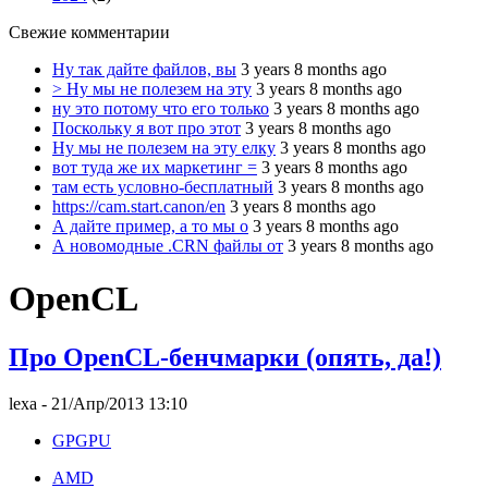
Свежие комментарии
Ну так дайте файлов, вы
3 years 8 months ago
> Ну мы не полезем на эту
3 years 8 months ago
ну это потому что его только
3 years 8 months ago
Поскольку я вот про этот
3 years 8 months ago
Ну мы не полезем на эту елку
3 years 8 months ago
вот туда же их маркетинг =
3 years 8 months ago
там есть условно-бесплатный
3 years 8 months ago
https://cam.start.canon/en
3 years 8 months ago
А дайте пример, а то мы о
3 years 8 months ago
А новомодные .CRN файлы от
3 years 8 months ago
OpenCL
Про OpenCL-бенчмарки (опять, да!)
lexa
- 21/Апр/2013 13:10
GPGPU
AMD