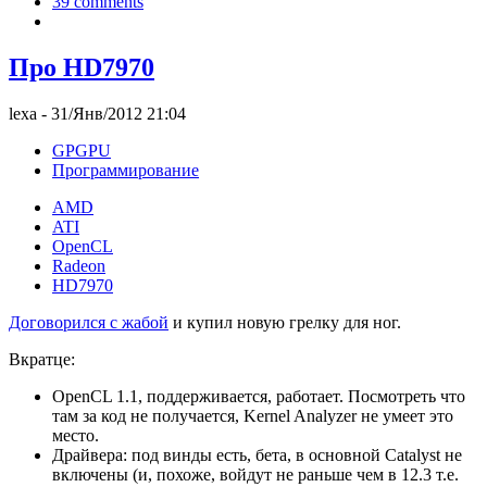
39 comments
Про HD7970
lexa
- 31/Янв/2012 21:04
GPGPU
Программирование
AMD
ATI
OpenCL
Radeon
HD7970
Договорился с жабой
и купил новую грелку для ног.
Вкратце:
OpenCL 1.1, поддерживается, работает. Посмотреть что
там за код не получается, Kernel Analyzer не умеет это
место.
Драйвера: под винды есть, бета, в основной Catalyst не
включены (и, похоже, войдут не раньше чем в 12.3 т.е.