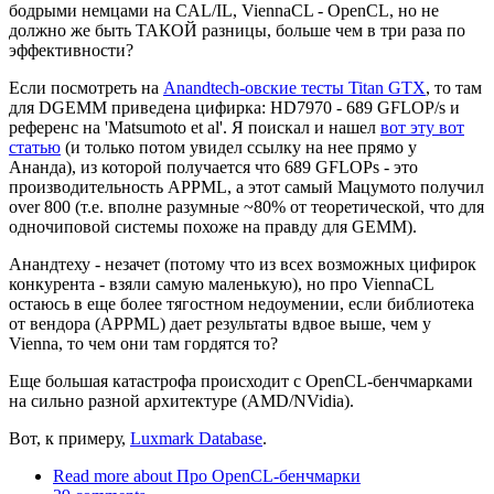
бодрыми немцами на CAL/IL, ViennaCL - OpenCL, но не
должно же быть ТАКОЙ разницы, больше чем в три раза по
эффективности?
Если посмотреть на
Anandtech-овские тесты Titan GTX
, то там
для DGEMM приведена цифирка: HD7970 - 689 GFLOP/s и
референс на 'Matsumoto et al'. Я поискал и нашел
вот эту вот
статью
(и только потом увидел ссылку на нее прямо у
Ананда), из которой получается что 689 GFLOPs - это
производительность APPML, а этот самый Мацумото получил
over 800 (т.е. вполне разумные ~80% от теоретической, что для
одночиповой системы похоже на правду для GEMM).
Анандтеху - незачет (потому что из всех возможных цифирок
конкурента - взяли самую маленькую), но про ViennaCL
остаюсь в еще более тягостном недоумении, если библиотека
от вендора (APPML) дает результаты вдвое выше, чем у
Vienna, то чем они там гордятся то?
Еще большая катастрофа происходит с OpenCL-бенчмарками
на сильно разной архитектуре (AMD/NVidia).
Вот, к примеру,
Luxmark Database
.
Read more
about Про OpenCL-бенчмарки