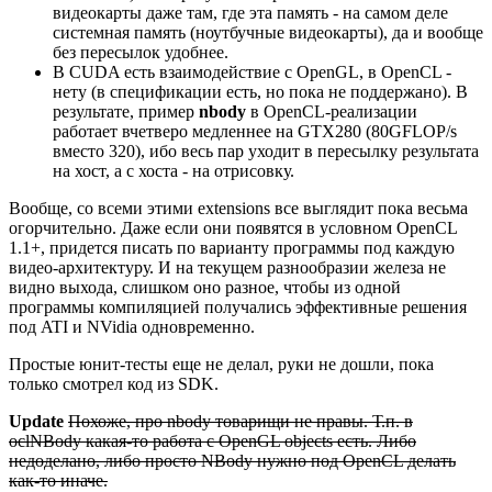
видеокарты даже там, где эта память - на самом деле
системная память (ноутбучные видеокарты), да и вообще
без пересылок удобнее.
В CUDA есть взаимодействие с OpenGL, в OpenCL -
нету (в спецификации есть, но пока не поддержано). В
результате, пример
nbody
в OpenCL-реализации
работает вчетверо медленнее на GTX280 (80GFLOP/s
вместо 320), ибо весь пар уходит в пересылку результата
на хост, а с хоста - на отрисовку.
Вообще, со всеми этими extensions все выглядит пока весьма
огорчительно. Даже если они появятся в условном OpenCL
1.1+, придется писать по варианту программы под каждую
видео-архитектуру. И на текущем разнообразии железа не
видно выхода, слишком оно разное, чтобы из одной
программы компиляцией получались эффективные решения
под ATI и NVidia одновременно.
Простые юнит-тесты еще не делал, руки не дошли, пока
только смотрел код из SDK.
Update
Похоже, про nbody товарищи не правы. Т.п. в
oclNBody какая-то работа с OpenGL objects есть. Либо
недоделано, либо просто NBody нужно под OpenCL делать
как-то иначе.