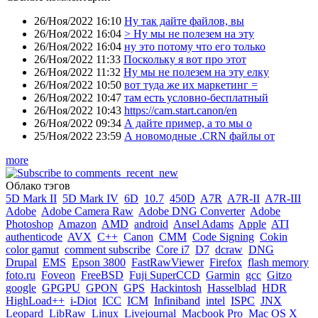
26/Ноя/2022 16:10
Ну так дайте файлов, вы
26/Ноя/2022 16:04
> Ну мы не полезем на эту
26/Ноя/2022 16:04
ну это потому что его только
26/Ноя/2022 11:33
Поскольку я вот про этот
26/Ноя/2022 11:32
Ну мы не полезем на эту елку
26/Ноя/2022 10:50
вот туда же их маркетинг =
26/Ноя/2022 10:47
там есть условно-бесплатный
26/Ноя/2022 10:43
https://cam.start.canon/en
26/Ноя/2022 09:34
А дайте пример, а то мы о
25/Ноя/2022 23:59
А новомодные .CRN файлы от
more
Облако тэгов
5D Mark II
5D Mark IV
6D
10.7
450D
A7R
A7R-II
A7R-III
Adobe
Adobe Camera Raw
Adobe DNG Converter
Adobe
Photoshop
Amazon
AMD
android
Ansel Adams
Apple
ATI
authenticode
AVX
C++
Canon
CMM
Code Signing
Cokin
color gamut
comment subscribe
Core i7
D7
dcraw
DNG
Drupal
EMS
Epson 3800
FastRawViewer
Firefox
flash memory
foto.ru
Foveon
FreeBSD
Fuji SuperCCD
Garmin
gcc
Gitzo
google
GPGPU
GPON
GPS
Hackintosh
Hasselblad
HDR
HighLoad++
i-Diot
ICC
ICM
Infiniband
intel
ISPC
JNX
Leopard
LibRaw
Linux
Livejournal
Macbook Pro
Mac OS X