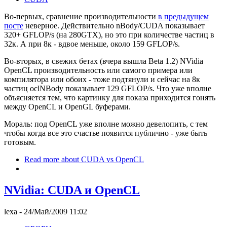
Во-первых, сравнение производительности
в предыдущем
посте
неверное. Действительно nBody/CUDA показывает
320+ GFLOP/s (на 280GTX), но это при количестве частиц в
32к. А при 8к - вдвое меньше, около 159 GFLOP/s.
Во-вторых, в свежих бетах (вчера вышла Beta 1.2) NVidia
OpenCL производительность или самого примера или
компилятора или обоих - тоже подтянули и сейчас на 8к
частиц oclNBody показывает 129 GFLOP/s. Что уже вполне
объясняется тем, что картинку для показа приходится гонять
между OpenCL и OpenGL буферами.
Мораль: под OpenCL уже вполне можно девелопить, с тем
чтобы когда все это счастье появится публично - уже быть
готовым.
Read more
about CUDA vs OpenCL
NVidia: CUDA и OpenCL
lexa
- 24/Май/2009 11:02