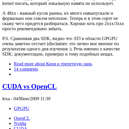
kernel писать, который локальную память не использует.
А 48xx - важный кусок рынка, их много навыпускали и
формально они совсем неплохие. Теперь и в этом сорте не
скажу чего придется разбираться. Хорошо хоть про 2xxx/3xxx
просто рекомендовано забыть.
P.S. Сравнивая два SDK, видно что ATI в области GPGPU
очень заметно отстает (disclaimer: это лично мое мнение по
результатам одного дня изучения :). Речь именно о качестве
SDK: документации, примерах и тому подобных вещах.
Read more
about Коня и трепетную лань
14 comments
CUDA vs OpenCL
lexa
- 04/Июн/2009 11:39
GPGPU
OpenCL
Nvidia
CUDA