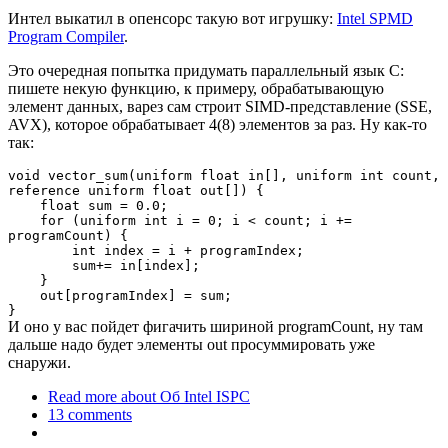
Интел выкатил в опенсорс такую вот игрушку:
Intel SPMD
Program Compiler
.
Это очередная попытка придумать параллельный язык C:
пишете некую функцию, к примеру, обрабатывающую
элемент данных, варез сам строит SIMD-представление (SSE,
AVX), которое обрабатывает 4(8) элементов за раз. Ну как-то
так:
void vector_sum(uniform float in[], uniform int count,
reference uniform float out[]) {
float sum = 0.0;
for (uniform int i = 0; i < count; i +=
programCount) {
int index = i + programIndex;
sum+= in[index];
}
out[programIndex] = sum;
}
И оно у вас пойдет фигачить шириной programCount, ну там
дальше надо будет элементы out просуммировать уже
снаружи.
Read more
about Об Intel ISPC
13 comments