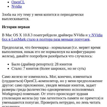
OpenCL
Nvidia
Злоба на эту тему у меня копится и периодически
выплескивается.
История первая
В Mac OS X 10.8.3 поапгрейдили драйвера NVidia и
у NVidia
6xx в LuxMark стало в полтора раза меньше попугаев
.
Предполагая, что бенчмарка - нормальная (т.е. меряет время
выполнения, никак его не нормализуя на конфигурацию
железа), давайте попробуем разобраться что случилось:
Было (драйвер репортил): 28 юнитов
Стало: 7 юнитов (более широких, но не суть)
Само железо не изменилось. Мог, конечно, измениться
(ухудшиться) OpenCL-компилятор, но у меня предположение
другое: само приложение, увидев меньше юнитов, задает
размеры грида (количество одновременно исполняемых
Workgroups) поменьше. От этого происходит худшая
утилизация железа (ну там латентность памяти не прячется) и
уменьшаются попугаи. Проверить нетрудно, но лень читать
исходники.