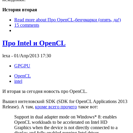
История вторая
Read more
about Про OpenCL-бенчмарки (опять, да!)
15 comments
Про Intel и OpenCL
lexa
- 01/Апр/2013 17:30
GPGPU
OpenCL
intel
И вторая за сегодня новость про OpenCL.
Вышел интеловский SDK (SDK for OpenCL Applications 2013
Release). А там,
кроме всего прочего
такое вот:
Support in dual adapter mode on Windows* 8: enables
OpenCL workloads to be accelerated on Intel HD
Graphics when the device is not directly connected to a
display and fully enabled running Intel driver.