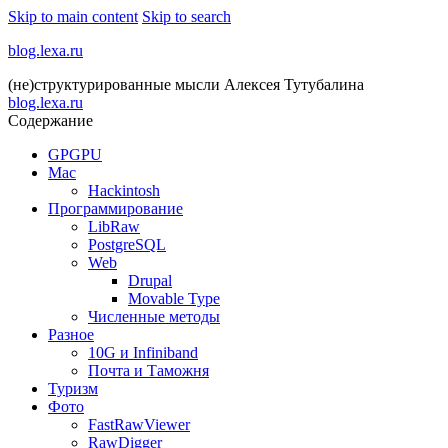
Skip to main content
Skip to search
blog.lexa.ru
(не)структурированные мысли Алексея Тутубалина
blog.lexa.ru
Содержание
GPGPU
Mac
Hackintosh
Программирование
LibRaw
PostgreSQL
Web
Drupal
Movable Type
Численные методы
Разное
10G и Infiniband
Почта и Таможня
Туризм
Фото
FastRawViewer
RawDigger