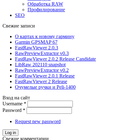
Обработка RAW
Профилирование
SEO
Свежие записи
О картах к новому гармину
Garmin GPSMAP 67
FastRawViewer 2.0.3
RawPreviewExtractor v0.3
FastRawViewer 2.0.2 Release Candidate
LibRaw 202110 snapshot
RawPreviewExtractor v0.2
FastRawViewer 2.0.1 Release
FastRawViewer 2 Release
Очумелые ручки и Peli-1400
Вход на сайт
Username
*
Password
*
Request new password
Свежие комментарии