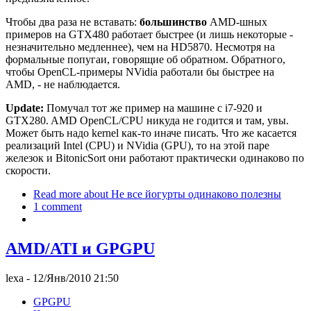
Чтобы два раза не вставать:
большинство
AMD-шных
примеров на GTX480 работает быстрее (и лишь некоторые -
незначительно медленнее), чем на HD5870. Несмотря на
формальные попугаи, говорящие об обратном. Обратного,
чтобы OpenCL-примеры NVidia работали бы быстрее на
AMD, - не наблюдается.
Update:
Помучал тот же пример на машине с i7-920 и
GTX280. AMD OpenCL/CPU никуда не годится и там, увы.
Может быть надо kernel как-то иначе писать. Что же касается
реализаций Intel (CPU) и NVidia (GPU), то на этой паре
железок и BitonicSort они работают практически одинаково по
скорости.
Read more
about Не все йогурты одинаково полезны
1 comment
AMD/ATI и GPGPU
lexa
- 12/Янв/2010 21:50
GPGPU