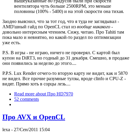
вышеуказанные 80 градусов были при скорости
вентилятора чуть больше 2500RPM, это меньше
половины (100% - 5400) и на этой скорости она тихая.
Заодно выяснил, что за тот год, что я туда не заглядывал -
AMD'шный гайд по OpenCL стал из
вообще никакого
-
довольно интересным чтением. Сижу, читаю. Про Tahiti там
пока мало и невнятно, но какой-то раздел по оптимизации
уже есть.
P.S. В игры - не играю, ничего не проверял. С картой был
купон на DiRT3, но годный до 31 декабря. Смешно, в продаже
они появились за неделю до этого....
P.P.S. Lux Render отчего-то вторую карту не видит, как и 5870
не видел. Все прочие разумные тулзы, вроде clinfo и CPU-Z -
видят. Прямо хоть в сорцы лезь....
Read more
about Про HD7970
52 comments
Про AVX и OpenCL
lexa
- 27/Сен/2011 15:04