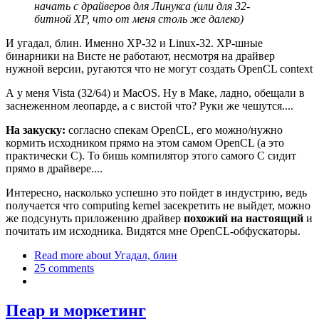
начать с драйверов для Линукса (или для 32-
битной XP, что от меня столь же далеко)
И угадал, блин. Именно XP-32 и Linux-32. XP-шные
бинарники на Висте не работают, несмотря на драйвер
нужной версии, ругаются что не могут создать OpenCL context
А у меня Vista (32/64) и MacOS. Ну в Маке, ладно, обещали в
заснеженном леопарде, а с вистой что? Руки же чешутся....
На закуску:
согласно спекам OpenCL, его можно/нужно
кормить исходником прямо на этом самом OpenCL (а это
практически C). То бишь компилятор этого самого C сидит
прямо в драйвере....
Интересно, насколько успешно это пойдет в индустрию, ведь
получается что computing kernel засекретить не выйдет, можно
же подсунуть приложению драйвер
похожий на настоящий
и
почитать им исходника. Видятся мне OpenCL-обфускаторы.
Read more
about Угадал, блин
25 comments
Пеар и моркетинг