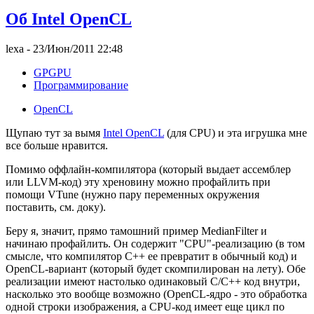
Об Intel OpenCL
lexa
- 23/Июн/2011 22:48
GPGPU
Программирование
OpenCL
Щупаю тут за вымя
Intel OpenCL
(для CPU) и эта игрушка мне
все больше нравится.
Помимо оффлайн-компилятора (который выдает ассемблер
или LLVM-код) эту хреновину можно профайлить при
помощи VTune (нужно пару переменных окружения
поставить, см. доку).
Беру я, значит, прямо тамошний пример MedianFilter и
начинаю профайлить. Он содержит "CPU"-реализацию (в том
смысле, что компилятор C++ ее превратит в обычный код) и
OpenCL-вариант (который будет скомпилирован на лету). Обе
реализации имеют настолько одинаковый C/C++ код внутри,
насколько это вообще возможно (OpenCL-ядро - это обработка
одной строки изображения, а CPU-код имеет еще цикл по