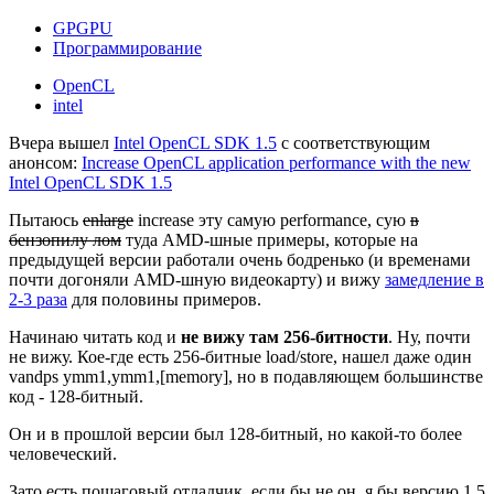
GPGPU
Программирование
OpenCL
intel
Вчера вышел
Intel OpenCL SDK 1.5
с соответствующим
анонсом:
Increase OpenCL application performance with the new
Intel OpenCL SDK 1.5
Пытаюсь
enlarge
increase эту самую performance, сую
в
бензопилу лом
туда AMD-шные примеры, которые на
предыдущей версии работали очень бодренько (и временами
почти догоняли AMD-шную видеокарту) и вижу
замедление в
2-3 раза
для половины примеров.
Начинаю читать код и
не вижу там 256-битности
. Ну, почти
не вижу. Кое-где есть 256-битные load/store, нашел даже один
vandps ymm1,ymm1,[memory], но в подавляющем большинстве
код - 128-битный.
Он и в прошлой версии был 128-битный, но какой-то более
человеческий.
Зато есть пошаговый отладчик, если бы не он, я бы версию 1.5