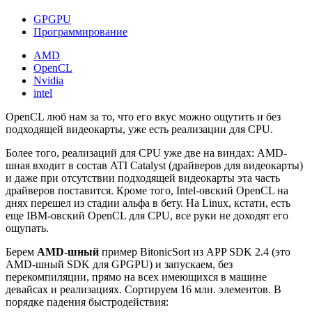
GPGPU
Программирование
AMD
OpenCL
Nvidia
intel
OpenCL люб нам за то, что его вкус можно ощутить и без
подходящей видеокарты, уже есть реализации для CPU.
Более того, реализаций для CPU уже две на виндах: AMD-
шная входит в состав ATI Catalyst (драйверов для видеокарты)
и даже при отсутствии подходящей видеокарты эта часть
драйверов поставится. Кроме того, Intel-овский OpenCL на
днях перешел из стадии альфа в бету. На Linux, кстати, есть
еще IBM-овский OpenCL для CPU, все руки не доходят его
ощупать.
Берем
AMD-шный
пример BitonicSort из APP SDK 2.4 (это
AMD-шный SDK для GPGPU) и запускаем, без
перекомпиляции, прямо на всех имеющихся в машине
девайсах и реализациях. Сортируем 16 млн. элементов. В
порядке падения быстродействия: