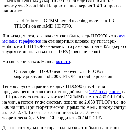
"вычислительных ускорителей" (приходится писать так
потому что Xeon Phi). На днях вышла версия 1.4.1 и про нее
написано:
...and features a GEMM kernel reaching more than 1.3
TFLOPs on an AMD HD7970.
Я призадумался, как такое может быть, ведь HD7970 - это
чуть
меньше терафлопса
на стандартных клоках, ну гигагерц-
edition, но 1.3TFLOPs означает, что разогнали на ~35% (верю с
трудом) и использовали на 100% (вовсе не верю).
Начал разбираться. Нашел
вот это
:
Our sample HD7970 reaches over 1.3 TFLOPs in
single precision and 200 GFLOPs in double precision.
Теперь другое странно: на двух HD6990 (т.е. 4 чипа
предыдущего поколения) лично добивался
1.72 терафлопса
на
HPL (но там основное - тот же DGEMM), т.е. по 430 GFLOPs
на чип, а потом ту же систему довели до 2.053 TFLOPs т.е. по
500 на чип. При теоретической (прямо по AMD-шному сайту)
2x1.37=2.74. То есть эффективность была 75% от
теоретической, а ViennaCL гордится 200/947=21%.
Да, то что я мучал полтора года назад - это было написано