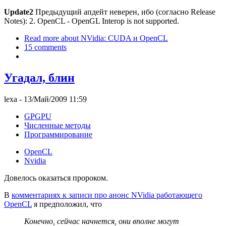
Update2
Предыдущий апдейт неверен, ибо (согласно Release
Notes): 2. OpenCL - OpenGL Interop is not supported.
Read more
about NVidia: CUDA и OpenCL
15 comments
Угадал, блин
lexa
- 13/Май/2009 11:59
GPGPU
Численные методы
Программирование
OpenCL
Nvidia
Довелось оказаться пророком.
В
комментариях к записи про анонс NVidia работающего
OpenCL
я предположил, что
Конечно, сейчас начнется, они вполне могут