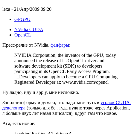
lexa
- 21/Апр/2009 09:20
GPGPU
NVidia CUDA
OpenCL
Пресс-релиз от NVidia,
фанфары
:
NVIDIA Corporation, the inventor of the GPU, today
announced the release of its OpenCL driver and
software development kit (SDK) to developers
participating in its OpenCL Early Access Program.
....Developers can apply to become a GPU Computing
Registered Developer at: www.nvidia.com/opencl
Ну ладно, иду и apply, мне несложно.
Заполнил форму и думаю, что надо заглянуть в
уголок CUDA-
девелопера
(
только для бе..
туда нужно тоже через Application,
я больше двух лет назад вписался), вдруг там что новое.
Ага, есть новое:
Looking for OpenCL drivers?