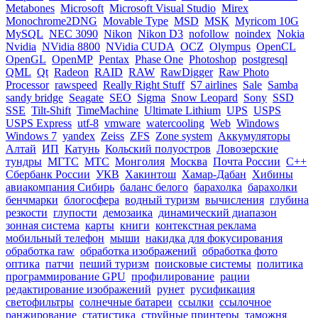
Metabones
Microsoft
Microsoft Visual Studio
Mirex
Monochrome2DNG
Movable Type
MSD
MSK
Myricom 10G
MySQL
NEC 3090
Nikon
Nikon D3
nofollow
noindex
Nokia
Nvidia
NVidia 8800
NVidia CUDA
OCZ
Olympus
OpenCL
OpenGL
OpenMP
Pentax
Phase One
Photoshop
postgresql
QML
Qt
Radeon
RAID
RAW
RawDigger
Raw Photo
Processor
rawspeed
Really Right Stuff
S7 airlines
Sale
Samba
sandy bridge
Seagate
SEO
Sigma
Snow Leopard
Sony
SSD
SSE
Tilt-Shift
TimeMachine
Ultimate Lithium
UPS
USPS
USPS Express
utf-8
vmware
watercooling
Web
Windows
Windows 7
yandex
Zeiss
ZFS
Zone system
Аккумуляторы
Алтай
ИП
Катунь
Кольский полуостров
Ловозерские
тундры
МГТС
МТС
Монголия
Москва
Почта России
С++
Сбербанк России
УКВ
Хакинтош
Хамар-Дабан
Хибины
авиакомпания Сибирь
баланс белого
барахолка
барахолки
бенчмарки
блогосфера
водный туризм
вычисления
глубина
резкости
глупости
демозаика
динамический диапазон
зонная система
карты
книги
контекстная реклама
мобильный телефон
мыши
накидка для фокусирования
обработка raw
обработка изображений
обработка фото
оптика
патчи
пеший туризм
поисковые системы
политика
программирование GPU
профилирование
рации
редактирование изображений
рунет
русификация
светофильтры
солнечные батареи
ссылки
ссылочное
ранжирование
статистика
струйные принтеры
таможня