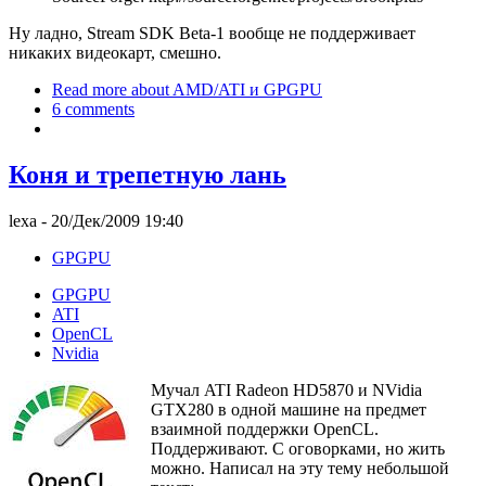
Ну ладно, Stream SDK Beta-1 вообще не поддерживает
никаких видеокарт, смешно.
Read more
about AMD/ATI и GPGPU
6 comments
Коня и трепетную лань
lexa
- 20/Дек/2009 19:40
GPGPU
GPGPU
ATI
OpenCL
Nvidia
Мучал ATI Radeon HD5870 и NVidia
GTX280 в одной машине на предмет
взаимной поддержки OpenCL.
Поддерживают. С оговорками, но жить
можно. Написал на эту тему небольшой