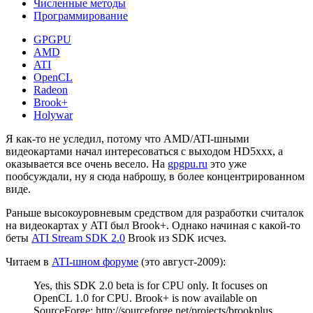
Численные методы
Программирование
GPGPU
AMD
ATI
OpenCL
Radeon
Brook+
Holywar
Я как-то не уследил, потому что AMD/ATI-шными
видеокартами начал интересоваться с выходом HD5xxx, а
оказывается все очень весело. На
gpgpu.ru
это уже
пообсуждали, ну я сюда наброшу, в более концентрированном
виде.
Раньше высокоуровневым средством для разработки считалок
на видеокартах у ATI был Brook+. Однако начиная с какой-то
беты
ATI Stream SDK 2.0
Brook из SDK исчез.
Читаем в
ATI-шном форуме
(это август-2009):
Yes, this SDK 2.0 beta is for CPU only. It focuses on
OpenCL 1.0 for CPU. Brook+ is now available on
SourceForge: http://sourceforge.net/projects/brookplus