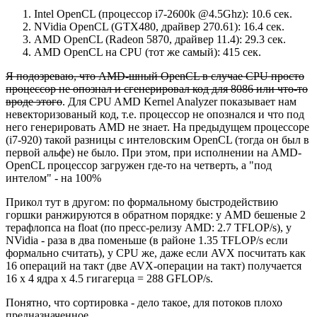
Intel OpenCL (процессор i7-2600k @4.5Ghz): 10.6 сек.
NVidia OpenCL (GTX480, драйвер 270.61): 16.4 сек.
AMD OpenCL (Radeon 5870, драйвер 11.4): 29.3 cек.
AMD OpenCL на CPU (тот же самый): 415 сек.
Я подозреваю, что AMD-шный OpenCL в случае CPU просто
процессор не опознал и сгенерировал код для 8086 или что-то
вроде этого
. Для CPU AMD Kernel Analyzer показывает нам
невекторизованый код, т.е. процессор не опознался и что под
него генерировать AMD не знает. На предыдущем процессоре
(i7-920) такой разницы с интеловским OpenCL (тогда он был в
первой альфе) не было. При этом, при исполнении на AMD-
OpenCL процессор загружен где-то на четверть, а "под
интелом" - на 100%
Прикол тут в другом: по формальному быстродействию
горшки ранжируются в обратном порядке: у AMD бешеные 2
терафлопса на float (по пресс-релизу AMD: 2.7 TFLOP/s), у
NVidia - раза в два поменьше (в районе 1.35 TFLOP/s если
формально считать), у CPU же, даже если AVX посчитать как
16 операций на такт (две AVX-операции на такт) получается
16 x 4 ядра x 4.5 гигагерца = 288 GFLOP/s.
Понятно, что сортировка - дело такое, для потоков плохо
предназначенное.