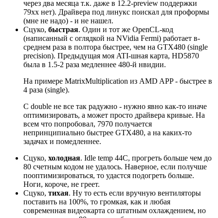
через два месяца т.к. даже в 12.2-preview поддержки
79xx нет). Драйвера под линукс поискал для проформы
(мне не надо) - и не нашел.
Сцуко,
быстрая
. Один и тот же OpenCL-код
(написанный с оглядкой на NVidia Fermi) работает в-
среднем раза в полтора быстрее, чем на GTX480 (single
precision). Предыдущая моя ATI-шная карта, HD5870
была в 1.5-2 раза медленнее 480-й нвидии.
На примере MatrixMultiplication из AMD APP - быстрее в
4 раза (single).
С double не все так радужно - нужно явно как-то иначе
оптимизировать, а может просто драйвера кривые. На
всем что попробовал, 7970 получается
непринципиально быстрее GTX480, а на каких-то
задачах и помедленнее.
Сцуко,
холодная
. Idle temp 44C, прогреть больше чем до
80 счетным кодом не удалось. Наверное, если получше
пооптимизироваться, то удастся подогреть больше.
Ноги, короче, не греет.
Сцуко,
тихая
. Ну то есть если вручную вентиляторы
поставить на 100%, то громкая, как и любая
современная видеокарта со штатным охлаждением, но