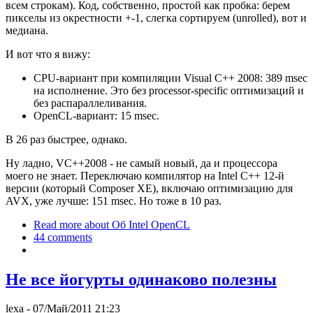
всем строкам). Код, собственно, простой как пробка: берем
пикселы из окрестности +-1, слегка сортируем (unrolled), вот и
медиана.
И вот что я вижу:
CPU-вариант при компиляции Visual C++ 2008: 389 msec
на исполнение. Это без processor-specific оптимизаций и
без распараллеливания.
OpenCL-вариант: 15 msec.
В 26 раз быстрее, однако.
Ну ладно, VC++2008 - не самый новый, да и процессора
моего не знает. Переключаю компилятор на Intel C++ 12-й
версии (который Composer XE), включаю оптимизацию для
AVX, уже лучше: 151 msec. Но тоже в 10 раз.
Read more
about Об Intel OpenCL
44 comments
Не все йогурты одинаково полезны
lexa
- 07/Май/2011 21:23