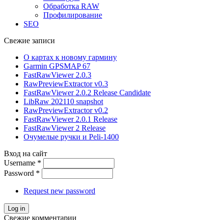
Обработка RAW
Профилирование
SEO
Свежие записи
О картах к новому гармину
Garmin GPSMAP 67
FastRawViewer 2.0.3
RawPreviewExtractor v0.3
FastRawViewer 2.0.2 Release Candidate
LibRaw 202110 snapshot
RawPreviewExtractor v0.2
FastRawViewer 2.0.1 Release
FastRawViewer 2 Release
Очумелые ручки и Peli-1400
Вход на сайт
Username
*
Password
*
Request new password
Свежие комментарии