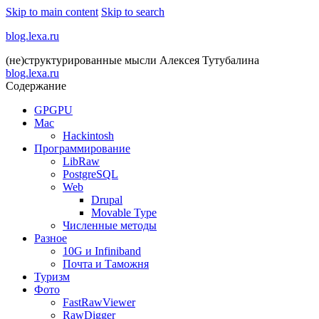
Skip to main content
Skip to search
blog.lexa.ru
(не)структурированные мысли Алексея Тутубалина
blog.lexa.ru
Содержание
GPGPU
Mac
Hackintosh
Программирование
LibRaw
PostgreSQL
Web
Drupal
Movable Type
Численные методы
Разное
10G и Infiniband
Почта и Таможня
Туризм
Фото
FastRawViewer
RawDigger