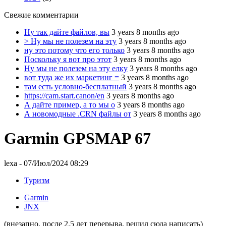
Свежие комментарии
Ну так дайте файлов, вы
3 years 8 months ago
> Ну мы не полезем на эту
3 years 8 months ago
ну это потому что его только
3 years 8 months ago
Поскольку я вот про этот
3 years 8 months ago
Ну мы не полезем на эту елку
3 years 8 months ago
вот туда же их маркетинг =
3 years 8 months ago
там есть условно-бесплатный
3 years 8 months ago
https://cam.start.canon/en
3 years 8 months ago
А дайте пример, а то мы о
3 years 8 months ago
А новомодные .CRN файлы от
3 years 8 months ago
Garmin GPSMAP 67
lexa
- 07/Июл/2024 08:29
Туризм
Garmin
JNX
(внезапно, после 2.5 лет перерыва, решил сюда написать)