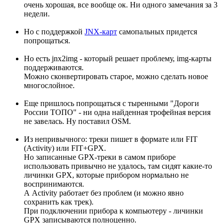
очень хорошая, все вообще ок. Ни одного замечания за 3
недели.
Но с поддержкой
JNX-карт
самопальных придется
попрощаться.
Но есть jnx2img - который решает проблему, img-карты
поддерживаются.
Можно сконвертировать старое, можно сделать новое
многослойное.
Еще пришлось попрощаться с тыренными "Дороги
России ТОПО" - ни одна найденная трофейная версия
не завелась. Ну поставил OSM.
Из непривычного: треки пишет в формате или FIT
(Activity) или FIT+GPX.
Но записанные GPX-треки в самом приборе
использовать привычно не удалось, там сидят какие-то
личинки GPX, которые прибором нормально не
воспринимаются.
А Activity работает без проблем (и можно явно
сохранить как трек).
При подключении прибора к компьютеру - личинки
GPX записываются полноценно.