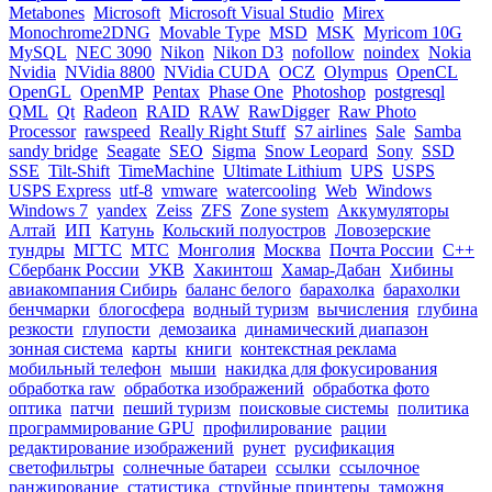
Metabones
Microsoft
Microsoft Visual Studio
Mirex
Monochrome2DNG
Movable Type
MSD
MSK
Myricom 10G
MySQL
NEC 3090
Nikon
Nikon D3
nofollow
noindex
Nokia
Nvidia
NVidia 8800
NVidia CUDA
OCZ
Olympus
OpenCL
OpenGL
OpenMP
Pentax
Phase One
Photoshop
postgresql
QML
Qt
Radeon
RAID
RAW
RawDigger
Raw Photo
Processor
rawspeed
Really Right Stuff
S7 airlines
Sale
Samba
sandy bridge
Seagate
SEO
Sigma
Snow Leopard
Sony
SSD
SSE
Tilt-Shift
TimeMachine
Ultimate Lithium
UPS
USPS
USPS Express
utf-8
vmware
watercooling
Web
Windows
Windows 7
yandex
Zeiss
ZFS
Zone system
Аккумуляторы
Алтай
ИП
Катунь
Кольский полуостров
Ловозерские
тундры
МГТС
МТС
Монголия
Москва
Почта России
С++
Сбербанк России
УКВ
Хакинтош
Хамар-Дабан
Хибины
авиакомпания Сибирь
баланс белого
барахолка
барахолки
бенчмарки
блогосфера
водный туризм
вычисления
глубина
резкости
глупости
демозаика
динамический диапазон
зонная система
карты
книги
контекстная реклама
мобильный телефон
мыши
накидка для фокусирования
обработка raw
обработка изображений
обработка фото
оптика
патчи
пеший туризм
поисковые системы
политика
программирование GPU
профилирование
рации
редактирование изображений
рунет
русификация
светофильтры
солнечные батареи
ссылки
ссылочное
ранжирование
статистика
струйные принтеры
таможня