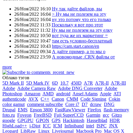
26/Ноя/2022 16:10
Ну так дайте файлов, вы
26/Ноя/2022 16:04
> Ну мы не полезем на эту
26/Ноя/2022 16:04
ну это потому что его только
26/Ноя/2022 11:33
Поскольку я вот про этот
26/Ноя/2022 11:32
Ну мы не полезем на эту елку
26/Ноя/2022 10:50
вот туда же их маркетинг =
26/Ноя/2022 10:47
там есть условно-бесплатный
26/Ноя/2022 10:43
https://cam.start.canon/en
26/Ноя/2022 09:34
А дайте пример, а то мы о
25/Ноя/2022 23:59
А новомодные .CRN файлы от
more
Облако тэгов
5D Mark II
5D Mark IV
6D
10.7
450D
A7R
A7R-II
A7R-III
Adobe
Adobe Camera Raw
Adobe DNG Converter
Adobe
Photoshop
Amazon
AMD
android
Ansel Adams
Apple
ATI
authenticode
AVX
C++
Canon
CMM
Code Signing
Cokin
color gamut
comment subscribe
Core i7
D7
dcraw
DNG
Drupal
EMS
Epson 3800
FastRawViewer
Firefox
flash memory
foto.ru
Foveon
FreeBSD
Fuji SuperCCD
Garmin
gcc
Gitzo
google
GPGPU
GPON
GPS
Hackintosh
Hasselblad
HDR
HighLoad++
i-Diot
ICC
ICM
Infiniband
intel
ISPC
JNX
Leopard
LibRaw
Linux
Livejournal
Macbook Pro
Mac OS X