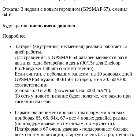
Откатал 3 недели с новым гармином (GPSMAP 67). сменил
64-й.
Буду краток:
очень очень доволен
.
Подробнее:
батарея (внутренняя, несменная) реально работает 12
дней работы.
Для сравнения, у GPSMAP 64 батареи меняются раз в
два дня, одна батарейка в день (30/15г для Eneloop
Pro/Enegrizer Lithium соответственно).
Если считать с небольшим запасом, на 10 ходовых дней
GPSMAP64 нужно 300/150г батарей, а на 20: 600/300
соответственно.
У нового: 0 и 200г (powerbank на 5000 mA*h).
То есть у нового питание будет полегче, что важно при
таскании на себе.
Гармин экспериментировал с платформами в новых
приборах 65, 66, 64x, 67 - все 4 новых девайса разные
(по поддерживаемым спутникам, по жручести).
Платформа в 67 очень удачная - поддерживает больше
всех систем навигации, стартует очень быстро, точность