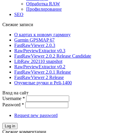
Обработка RAW
Профилирование
SEO
Свежие записи
О картах к новому гармину
Garmin GPSMAP 67
FastRawViewer 2.0.3
RawPreviewExtractor v0.3
FastRawViewer 2.0.2 Release Candidate
LibRaw 202110 snapshot
RawPreviewExtractor v0.2
FastRawViewer 2.0.1 Release
FastRawViewer 2 Release
Очумелые ручки и Peli-1400
Вход на сайт
Username
*
Password
*
Request new password
Свежие комментарии