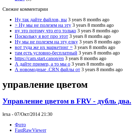
Свежие комментарии
Ну так дайте файлов, вы
3 years 8 months ago
> Ну мы не полезем на эту
3 years 8 months ago
ну это потому что его только
3 years 8 months ago
Поскольку я вот про этот
3 years 8 months ago
Ну мы не полезем на эту елку
3 years 8 months ago
вот туда же их маркетинг =
3 years 8 months ago
там есть условно-бесплатный
3 years 8 months ago
https://cam.start.canon/en
3 years 8 months ago
А дайте пример, а то мы о
3 years 8 months ago
А новомодные .CRN файлы от
3 years 8 months ago
управление цветом
Управление цветом в FRV - дубль два.
lexa
- 07/Окт/2014 21:30
Фото
FastRawViewer