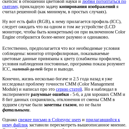
скепсис в отношении цветовой науки и
любви потоптаться по
святому
, прикладную задачу
копирования изображений
я
считал решенной (как минимум, в простых случаях).
Ну вот есть файл (RGB), к нему прилагается профиль (ICC),
следует ожидать что на одном и том же устройстве (LCD
мониторе, чтобы быть конкретным) он при включенном Color
Engine отобразится более-менее разумно и одинаково.
Естественно, предполагается что все необходимые условия
соблюдены: монитор отпрофилирован, показываемые
цветовые данные привязаны к цвету (снабжены профилем),
условия наблюдения постоянные, программа показа розумиет
ICC,
наливай да пей
бери и выводи.
Конечно, жизнь несколько богаче и 2.5 года назад я уже
исследовал проблему точности CMM (Color Management
Module) и написал про это
серию статей
. Но я наблюдал в
эксперименте
разумные ошибки
- 5-6, а для хороших CMM и
8 бит данных сохранялись, отклонения от смены CMM в
худшем случае были
заметны глазом
, но не были
фатальными
.
Однако
свежее письмо в Colorsync users
и
прилагавшийся к
нему файлик
заставили пересмотреть вышеописанное мнение.