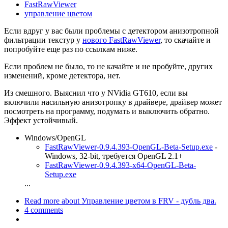
FastRawViewer
управление цветом
Если вдруг у вас были проблемы с детектором анизотропной
фильтрации текстур у
нового FastRawViewer
, то скачайте и
попробуйте еще раз по ссылкам ниже.
Если проблем не было, то не качайте и не пробуйте, других
изменений, кроме детектора, нет.
Из смешного. Выяснил что у NVidia GT610, если вы
включили насильную анизотропку в драйвере, драйвер может
посмотреть на программу, подумать и выключить обратно.
Эффект устойчивый.
Windows/OpenGL
FastRawViewer-0.9.4.393-OpenGL-Beta-Setup.exe
-
Windows, 32-bit, требуется OpenGL 2.1+
FastRawViewer-0.9.4.393-x64-OpenGL-Beta-
Setup.exe
...
Read more
about Управление цветом в FRV - дубль два.
4 comments