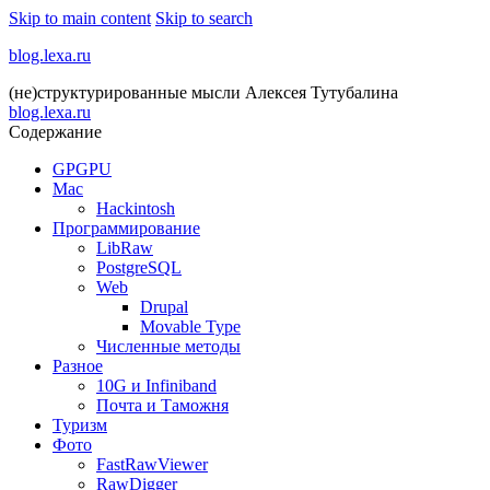
Skip to main content
Skip to search
blog.lexa.ru
(не)структурированные мысли Алексея Тутубалина
blog.lexa.ru
Содержание
GPGPU
Mac
Hackintosh
Программирование
LibRaw
PostgreSQL
Web
Drupal
Movable Type
Численные методы
Разное
10G и Infiniband
Почта и Таможня
Туризм
Фото
FastRawViewer
RawDigger