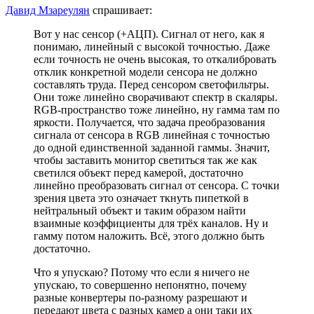
Давид Мзареулян
спрашивает:
Вот у нас сенсор (+АЦП). Сигнал от него, как я
понимаю, линейный с высокой точностью. Даже
если точность не очень высокая, то откалибровать
отклик конкретной модели сенсора не должно
составлять труда. Перед сенсором светофильтры.
Они тоже линейно сворачивают спектр в скаляры.
RGB-пространство тоже линейно, ну гамма там по
яркости. Получается, что задача преобразования
сигнала от сенсора в RGB линейная с точностью
до одной единственной заданной гаммы. Значит,
чтобы заставить монитор светиться так же как
светился объект перед камерой, достаточно
линейно преобразовать сигнал от сенсора. С точки
зрения цвета это означает ткнуть пипеткой в
нейтральный объект и таким образом найти
взаимные коэффициенты для трёх каналов. Ну и
гамму потом наложить. Всё, этого должно быть
достаточно.
Что я упускаю? Потому что если я ничего не
упускаю, то совершенно непонятно, почему
разные конвертеры по-разному разрешают и
передают цвета с разных камер а они таки их