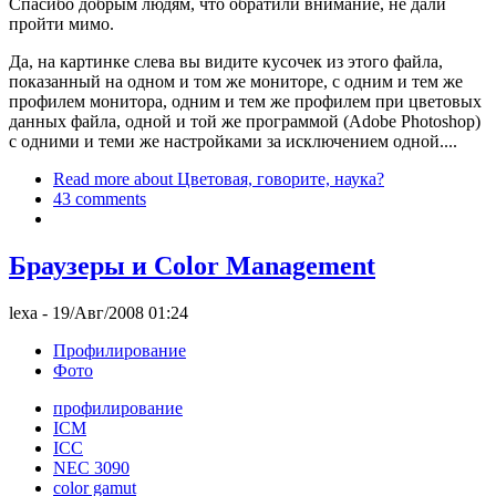
Спасибо добрым людям, что обратили внимание, не дали
пройти мимо.
Да, на картинке слева вы видите кусочек из этого файла,
показанный на одном и том же мониторе, с одним и тем же
профилем монитора, одним и тем же профилем при цветовых
данных файла, одной и той же программой (Adobe Photoshop)
с одними и теми же настройками за исключением одной....
Read more
about Цветовая, говорите, наука?
43 comments
Браузеры и Color Management
lexa
- 19/Авг/2008 01:24
Профилирование
Фото
профилирование
ICM
ICC
NEC 3090
color gamut