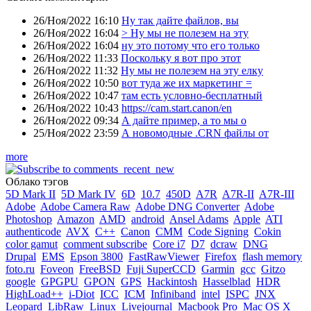
26/Ноя/2022 16:10
Ну так дайте файлов, вы
26/Ноя/2022 16:04
> Ну мы не полезем на эту
26/Ноя/2022 16:04
ну это потому что его только
26/Ноя/2022 11:33
Поскольку я вот про этот
26/Ноя/2022 11:32
Ну мы не полезем на эту елку
26/Ноя/2022 10:50
вот туда же их маркетинг =
26/Ноя/2022 10:47
там есть условно-бесплатный
26/Ноя/2022 10:43
https://cam.start.canon/en
26/Ноя/2022 09:34
А дайте пример, а то мы о
25/Ноя/2022 23:59
А новомодные .CRN файлы от
more
Облако тэгов
5D Mark II
5D Mark IV
6D
10.7
450D
A7R
A7R-II
A7R-III
Adobe
Adobe Camera Raw
Adobe DNG Converter
Adobe
Photoshop
Amazon
AMD
android
Ansel Adams
Apple
ATI
authenticode
AVX
C++
Canon
CMM
Code Signing
Cokin
color gamut
comment subscribe
Core i7
D7
dcraw
DNG
Drupal
EMS
Epson 3800
FastRawViewer
Firefox
flash memory
foto.ru
Foveon
FreeBSD
Fuji SuperCCD
Garmin
gcc
Gitzo
google
GPGPU
GPON
GPS
Hackintosh
Hasselblad
HDR
HighLoad++
i-Diot
ICC
ICM
Infiniband
intel
ISPC
JNX
Leopard
LibRaw
Linux
Livejournal
Macbook Pro
Mac OS X