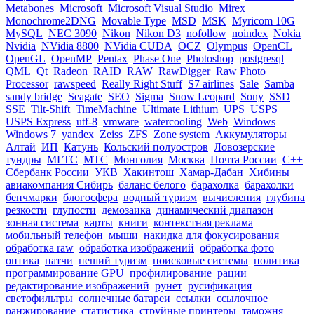
Metabones
Microsoft
Microsoft Visual Studio
Mirex
Monochrome2DNG
Movable Type
MSD
MSK
Myricom 10G
MySQL
NEC 3090
Nikon
Nikon D3
nofollow
noindex
Nokia
Nvidia
NVidia 8800
NVidia CUDA
OCZ
Olympus
OpenCL
OpenGL
OpenMP
Pentax
Phase One
Photoshop
postgresql
QML
Qt
Radeon
RAID
RAW
RawDigger
Raw Photo
Processor
rawspeed
Really Right Stuff
S7 airlines
Sale
Samba
sandy bridge
Seagate
SEO
Sigma
Snow Leopard
Sony
SSD
SSE
Tilt-Shift
TimeMachine
Ultimate Lithium
UPS
USPS
USPS Express
utf-8
vmware
watercooling
Web
Windows
Windows 7
yandex
Zeiss
ZFS
Zone system
Аккумуляторы
Алтай
ИП
Катунь
Кольский полуостров
Ловозерские
тундры
МГТС
МТС
Монголия
Москва
Почта России
С++
Сбербанк России
УКВ
Хакинтош
Хамар-Дабан
Хибины
авиакомпания Сибирь
баланс белого
барахолка
барахолки
бенчмарки
блогосфера
водный туризм
вычисления
глубина
резкости
глупости
демозаика
динамический диапазон
зонная система
карты
книги
контекстная реклама
мобильный телефон
мыши
накидка для фокусирования
обработка raw
обработка изображений
обработка фото
оптика
патчи
пеший туризм
поисковые системы
политика
программирование GPU
профилирование
рации
редактирование изображений
рунет
русификация
светофильтры
солнечные батареи
ссылки
ссылочное
ранжирование
статистика
струйные принтеры
таможня