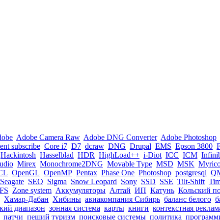
dobe
Adobe Camera Raw
Adobe DNG Converter
Adobe Photoshop
nt subscribe
Core i7
D7
dcraw
DNG
Drupal
EMS
Epson 3800
Hackintosh
Hasselblad
HDR
HighLoad++
i-Diot
ICC
ICM
Infin
tudio
Mirex
Monochrome2DNG
Movable Type
MSD
MSK
Myric
CL
OpenGL
OpenMP
Pentax
Phase One
Photoshop
postgresql
Q
Seagate
SEO
Sigma
Snow Leopard
Sony
SSD
SSE
Tilt-Shift
Ti
FS
Zone system
Аккумуляторы
Алтай
ИП
Катунь
Кольский п
Хамар-Дабан
Хибины
авиакомпания Сибирь
баланс белого
б
кий диапазон
зонная система
карты
книги
контекстная реклам
патчи
пеший туризм
поисковые системы
политика
программ