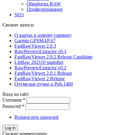
Обработка RAW
Профилирование
SEO
Свежие записи
О картах к новому гармину
Garmin GPSMAP 67
FastRawViewer 2.0.3
RawPreviewExtractor v0.3
FastRawViewer 2.0.2 Release Candidate
LibRaw 202110 snapshot
RawPreviewExtractor v0.2
FastRawViewer 2.0.1 Release
FastRawViewer 2 Release
Очумелые ручки и Peli-1400
Вход на сайт
Username
*
Password
*
Request new password
Свежие комментарии