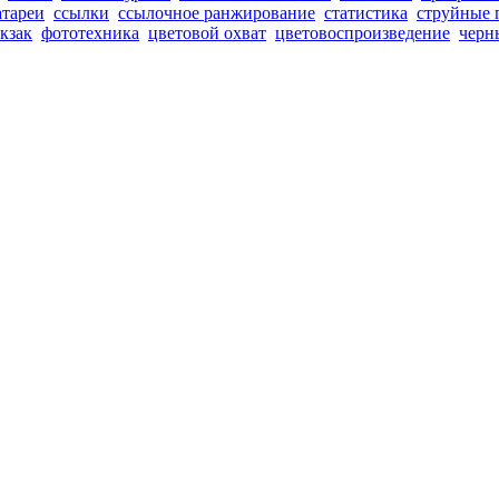
атареи
ссылки
ссылочное ранжирование
статистика
струйные 
кзак
фототехника
цветовой охват
цветовоспроизведение
черн