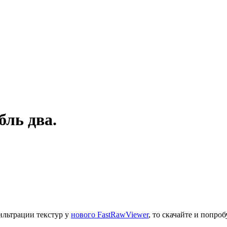
бль два.
ильтрации текстур у
нового FastRawViewer
, то скачайте и попро