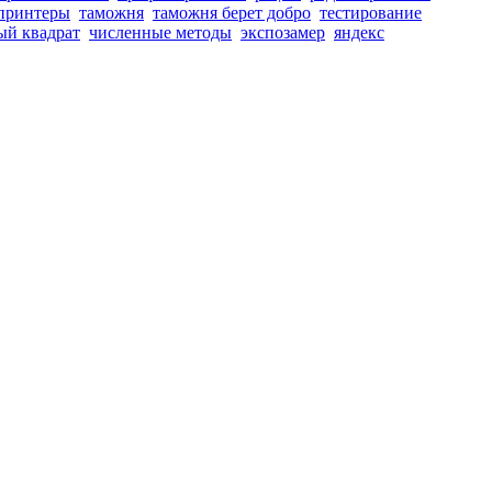
принтеры
таможня
таможня берет добро
тестирование
ый квадрат
численные методы
экспозамер
яндекс