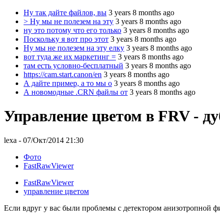
Ну так дайте файлов, вы
3 years 8 months ago
> Ну мы не полезем на эту
3 years 8 months ago
ну это потому что его только
3 years 8 months ago
Поскольку я вот про этот
3 years 8 months ago
Ну мы не полезем на эту елку
3 years 8 months ago
вот туда же их маркетинг =
3 years 8 months ago
там есть условно-бесплатный
3 years 8 months ago
https://cam.start.canon/en
3 years 8 months ago
А дайте пример, а то мы о
3 years 8 months ago
А новомодные .CRN файлы от
3 years 8 months ago
Управление цветом в FRV - ду
lexa
- 07/Окт/2014 21:30
Фото
FastRawViewer
FastRawViewer
управление цветом
Если вдруг у вас были проблемы с детектором анизотропной ф