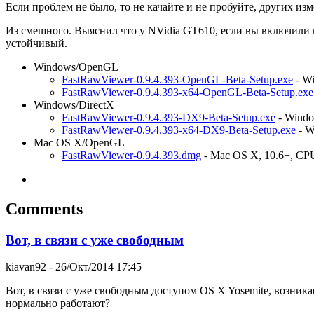
Если проблем не было, то не качайте и не пробуйте, других изм
Из смешного. Выяснил что у NVidia GT610, если вы включили 
устойчивый.
Windows/OpenGL
FastRawViewer-0.9.4.393-OpenGL-Beta-Setup.exe
- Wi
FastRawViewer-0.9.4.393-x64-OpenGL-Beta-Setup.exe
Windows/DirectX
FastRawViewer-0.9.4.393-DX9-Beta-Setup.exe
- Windo
FastRawViewer-0.9.4.393-x64-DX9-Beta-Setup.exe
- W
Mac OS X/OpenGL
FastRawViewer-0.9.4.393.dmg
- Mac OS X, 10.6+, CPU 
Comments
Вот, в связи с уже свободным
kiavan92
- 26/Окт/2014 17:45
Вот, в связи с уже свободным доступом OS X Yosemite, возникае
нормально работают?