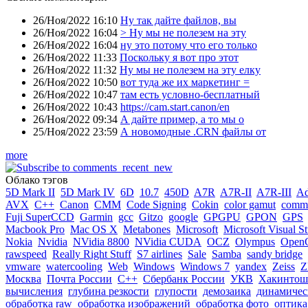
26/Ноя/2022 16:10
Ну так дайте файлов, вы
26/Ноя/2022 16:04
> Ну мы не полезем на эту
26/Ноя/2022 16:04
ну это потому что его только
26/Ноя/2022 11:33
Поскольку я вот про этот
26/Ноя/2022 11:32
Ну мы не полезем на эту елку
26/Ноя/2022 10:50
вот туда же их маркетинг =
26/Ноя/2022 10:47
там есть условно-бесплатный
26/Ноя/2022 10:43
https://cam.start.canon/en
26/Ноя/2022 09:34
А дайте пример, а то мы о
25/Ноя/2022 23:59
А новомодные .CRN файлы от
more
Облако тэгов
5D Mark II
5D Mark IV
6D
10.7
450D
A7R
A7R-II
A7R-III
A
AVX
C++
Canon
CMM
Code Signing
Cokin
color gamut
comme
Fuji SuperCCD
Garmin
gcc
Gitzo
google
GPGPU
GPON
GPS
Macbook Pro
Mac OS X
Metabones
Microsoft
Microsoft Visual S
Nokia
Nvidia
NVidia 8800
NVidia CUDA
OCZ
Olympus
Open
rawspeed
Really Right Stuff
S7 airlines
Sale
Samba
sandy bridge
vmware
watercooling
Web
Windows
Windows 7
yandex
Zeiss
Z
Москва
Почта России
С++
Сбербанк России
УКВ
Хакинтош
вычисления
глубина резкости
глупости
демозаика
динамичес
обработка raw
обработка изображений
обработка фото
оптика