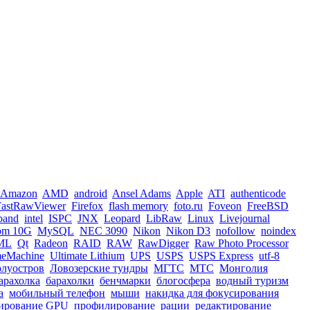
Amazon
AMD
android
Ansel Adams
Apple
ATI
authenticode
FastRawViewer
Firefox
flash memory
foto.ru
Foveon
FreeBSD
iband
intel
ISPC
JNX
Leopard
LibRaw
Linux
Livejournal
om 10G
MySQL
NEC 3090
Nikon
Nikon D3
nofollow
noindex
ML
Qt
Radeon
RAID
RAW
RawDigger
Raw Photo Processor
meMachine
Ultimate Lithium
UPS
USPS
USPS Express
utf-8
олуостров
Ловозерские тундры
МГТС
МТС
Монголия
арахолка
барахолки
бенчмарки
блогосфера
водный туризм
а
мобильный телефон
мыши
накидка для фокусирования
ирование GPU
профилирование
рации
редактирование