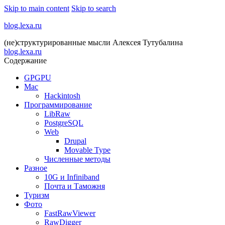
Skip to main content
Skip to search
blog.lexa.ru
(не)структурированные мысли Алексея Тутубалина
blog.lexa.ru
Содержание
GPGPU
Mac
Hackintosh
Программирование
LibRaw
PostgreSQL
Web
Drupal
Movable Type
Численные методы
Разное
10G и Infiniband
Почта и Таможня
Туризм
Фото
FastRawViewer
RawDigger