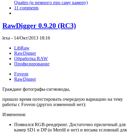
Quattro (и немного про саму камеру)
11 comments
RawDigger 0.9.20 (RC3)
lexa
- 14/Окт/2013 18:16
LibRaw
RawDigger
Обработка RAW
Профилирование
Foveon
RawDigger
Граждане фотографы-сигмоводы,
пришло время потестировать очередную вариацию на тему
работы с Foveon (других изменений нет):
Изменения:
Появился RGB-рендеринг. Достаточно приличный для
камер SD1 и DP (и Merrill и нет) и весьма условный для