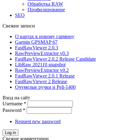
Обработка RAW
Профилирование
SEO
Свежие записи
О картах к новому гармину
Garmin GPSMAP 67
FastRawViewer 2.0.3
RawPreviewExtractor v0.3
FastRawViewer 2.0.2 Release Candidate
LibRaw 202110 snapshot
RawPreviewExtractor v0.2
FastRawViewer 2.0.1 Release
FastRawViewer 2 Release
Очумелые ручки и Peli-1400
Вход на сайт
Username
*
Password
*
Request new password
Свежие комментарии