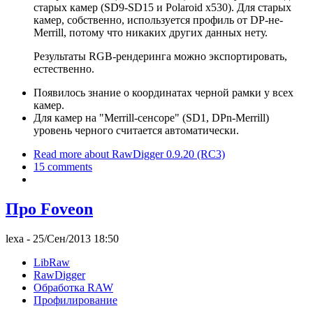
старых камер (SD9-SD15 и Polaroid x530). Для старых
камер, собственно, используется профиль от DP-не-
Merrill, потому что никаких других данных нету.
Результаты RGB-рендеринга можно экспортировать,
естественно.
Появилось знание о координатах черной рамки у всех
камер.
Для камер на "Merrill-сенсоре" (SD1, DPn-Merrill)
уровень черного считается автоматически.
Read more
about RawDigger 0.9.20 (RC3)
15 comments
Про Foveon
lexa
- 25/Сен/2013 18:50
LibRaw
RawDigger
Обработка RAW
Профилирование