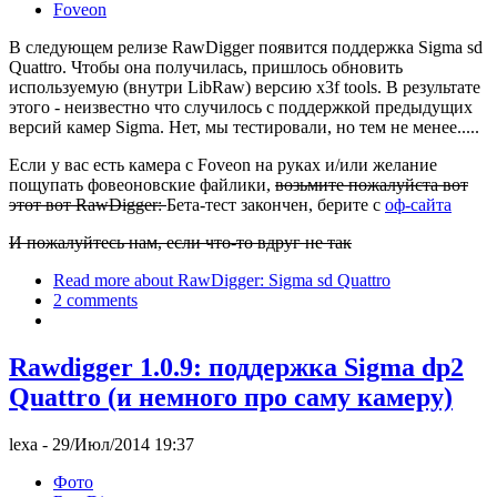
Foveon
В следующем релизе RawDigger появится поддержка Sigma sd
Quattro. Чтобы она получилась, пришлось обновить
используемую (внутри LibRaw) версию x3f tools. В результате
этого - неизвестно что случилось с поддержкой предыдущих
версий камер Sigma. Нет, мы тестировали, но тем не менее.....
Если у вас есть камера с Foveon на руках и/или желание
пощупать фовеоновские файлики,
возьмите пожалуйста вот
этот вот RawDigger:
Бета-тест закончен, берите с
оф-сайта
И пожалуйтесь нам, если что-то вдруг не так
Read more
about RawDigger: Sigma sd Quattro
2 comments
Rawdigger 1.0.9: поддержка Sigma dp2
Quattro (и немного про саму камеру)
lexa
- 29/Июл/2014 19:37
Фото