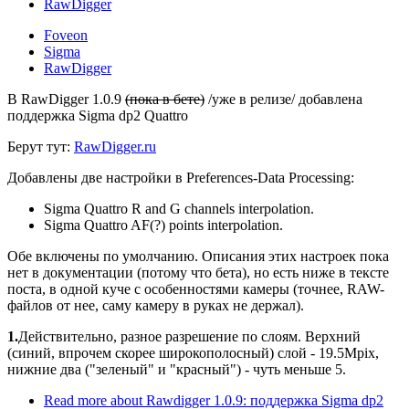
RawDigger
Foveon
Sigma
RawDigger
В RawDigger 1.0.9
(пока в бете)
/уже в релизе/ добавлена
поддержка Sigma dp2 Quattro
Берут тут:
RawDigger.ru
Добавлены две настройки в Preferences-Data Processing:
Sigma Quattro R and G channels interpolation.
Sigma Quattro AF(?) points interpolation.
Обе включены по умолчанию. Описания этих настроек пока
нет в документации (потому что бета), но есть ниже в тексте
поста, в одной куче с особенностями камеры (точнее, RAW-
файлов от нее, саму камеру в руках не держал).
1.
Действительно, разное разрешение по слоям. Верхний
(синий, впрочем скорее широкополосный) слой - 19.5Mpix,
нижние два ("зеленый" и "красный") - чуть меньше 5.
Read more
about Rawdigger 1.0.9: поддержка Sigma dp2