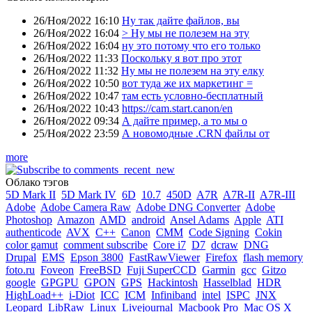
26/Ноя/2022 16:10
Ну так дайте файлов, вы
26/Ноя/2022 16:04
> Ну мы не полезем на эту
26/Ноя/2022 16:04
ну это потому что его только
26/Ноя/2022 11:33
Поскольку я вот про этот
26/Ноя/2022 11:32
Ну мы не полезем на эту елку
26/Ноя/2022 10:50
вот туда же их маркетинг =
26/Ноя/2022 10:47
там есть условно-бесплатный
26/Ноя/2022 10:43
https://cam.start.canon/en
26/Ноя/2022 09:34
А дайте пример, а то мы о
25/Ноя/2022 23:59
А новомодные .CRN файлы от
more
Облако тэгов
5D Mark II
5D Mark IV
6D
10.7
450D
A7R
A7R-II
A7R-III
Adobe
Adobe Camera Raw
Adobe DNG Converter
Adobe
Photoshop
Amazon
AMD
android
Ansel Adams
Apple
ATI
authenticode
AVX
C++
Canon
CMM
Code Signing
Cokin
color gamut
comment subscribe
Core i7
D7
dcraw
DNG
Drupal
EMS
Epson 3800
FastRawViewer
Firefox
flash memory
foto.ru
Foveon
FreeBSD
Fuji SuperCCD
Garmin
gcc
Gitzo
google
GPGPU
GPON
GPS
Hackintosh
Hasselblad
HDR
HighLoad++
i-Diot
ICC
ICM
Infiniband
intel
ISPC
JNX
Leopard
LibRaw
Linux
Livejournal
Macbook Pro
Mac OS X