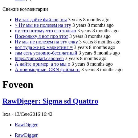
Свежие комментарии
Ну так дайте файлов, вы
3 years 8 months ago
> Ну мы не полезем на эту
3 years 8 months ago
ну это потому что его только
3 years 8 months ago
Поскольку я вот про этот
3 years 8 months ago
Ну мы не полезем на эту елку
3 years 8 months ago
вот туда же их маркетинг =
3 years 8 months ago
там есть условно-бесплатный
3 years 8 months ago
https://cam.start.canon/en
3 years 8 months ago
А дайте пример, а то мы о
3 years 8 months ago
А новомодные .CRN файлы от
3 years 8 months ago
Foveon
RawDigger: Sigma sd Quattro
lexa
- 13/Сен/2016 16:42
RawDigger
RawDigger