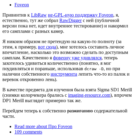
Foveon
Привинтив к
LibRaw
не-GPL-ную поддержку Foveon
, я,
естественно, тут же собрал
RawDigger
с ней (публичной
версии пока нет, идет внутреннее тестирование) и накормил
его самплами с разных камер.
Я никоим образом не претендую на какую-то полноту (за
этим, к примеру,
вот сюда
), мне хотелось составить личное
впечатление, насколько это возможно сделать по доступным
самплам. Качественно я
фовеону уже удивлялся
, теперь
захотелось удивиться количественно (понятно, я мог
поудивляться и пораньше, использовав
, но при
dcraw -D
наличии собственного
инструмента
лепить что-то из палок и
веревок откровенно лень).
В качестве предмета для изучения была взята Sigma SD1 Merill
(снимки колорчекера брались с
imaging-resource.com
), впрочем
DP1 Merill выглядит примерно так же.
Перейдем теперь к собственно
разжиганию
содержательной
части.
Read more
about Про Foveon
109 comments