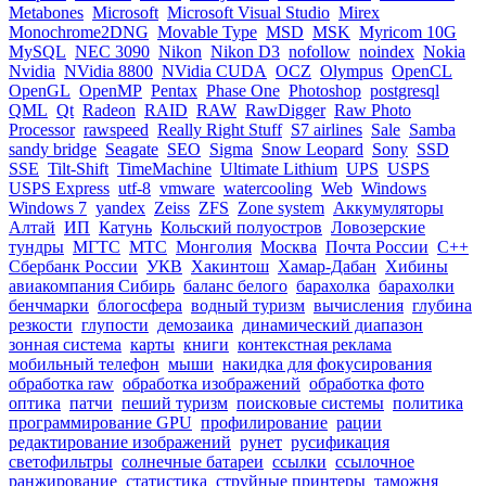
Metabones
Microsoft
Microsoft Visual Studio
Mirex
Monochrome2DNG
Movable Type
MSD
MSK
Myricom 10G
MySQL
NEC 3090
Nikon
Nikon D3
nofollow
noindex
Nokia
Nvidia
NVidia 8800
NVidia CUDA
OCZ
Olympus
OpenCL
OpenGL
OpenMP
Pentax
Phase One
Photoshop
postgresql
QML
Qt
Radeon
RAID
RAW
RawDigger
Raw Photo
Processor
rawspeed
Really Right Stuff
S7 airlines
Sale
Samba
sandy bridge
Seagate
SEO
Sigma
Snow Leopard
Sony
SSD
SSE
Tilt-Shift
TimeMachine
Ultimate Lithium
UPS
USPS
USPS Express
utf-8
vmware
watercooling
Web
Windows
Windows 7
yandex
Zeiss
ZFS
Zone system
Аккумуляторы
Алтай
ИП
Катунь
Кольский полуостров
Ловозерские
тундры
МГТС
МТС
Монголия
Москва
Почта России
С++
Сбербанк России
УКВ
Хакинтош
Хамар-Дабан
Хибины
авиакомпания Сибирь
баланс белого
барахолка
барахолки
бенчмарки
блогосфера
водный туризм
вычисления
глубина
резкости
глупости
демозаика
динамический диапазон
зонная система
карты
книги
контекстная реклама
мобильный телефон
мыши
накидка для фокусирования
обработка raw
обработка изображений
обработка фото
оптика
патчи
пеший туризм
поисковые системы
политика
программирование GPU
профилирование
рации
редактирование изображений
рунет
русификация
светофильтры
солнечные батареи
ссылки
ссылочное
ранжирование
статистика
струйные принтеры
таможня