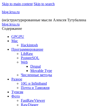
Skip to main content
Skip to search
blog.lexa.ru
(не)структурированные мысли Алексея Тутубалина
blog.lexa.ru
Содержание
GPGPU
Mac
Hackintosh
Программирование
LibRaw
PostgreSQL
Web
Drupal
Movable Type
Численные методы
Разное
10G и Infiniband
Почта и Таможня
Туризм
Фото
FastRawViewer
RawDigger