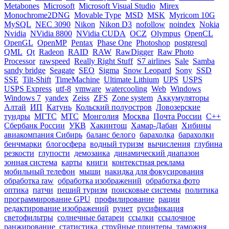
Metabones
Microsoft
Microsoft Visual Studio
Mirex
Monochrome2DNG
Movable Type
MSD
MSK
Myricom 10G
MySQL
NEC 3090
Nikon
Nikon D3
nofollow
noindex
Nokia
Nvidia
NVidia 8800
NVidia CUDA
OCZ
Olympus
OpenCL
OpenGL
OpenMP
Pentax
Phase One
Photoshop
postgresql
QML
Qt
Radeon
RAID
RAW
RawDigger
Raw Photo
Processor
rawspeed
Really Right Stuff
S7 airlines
Sale
Samba
sandy bridge
Seagate
SEO
Sigma
Snow Leopard
Sony
SSD
SSE
Tilt-Shift
TimeMachine
Ultimate Lithium
UPS
USPS
USPS Express
utf-8
vmware
watercooling
Web
Windows
Windows 7
yandex
Zeiss
ZFS
Zone system
Аккумуляторы
Алтай
ИП
Катунь
Кольский полуостров
Ловозерские
тундры
МГТС
МТС
Монголия
Москва
Почта России
С++
Сбербанк России
УКВ
Хакинтош
Хамар-Дабан
Хибины
авиакомпания Сибирь
баланс белого
барахолка
барахолки
бенчмарки
блогосфера
водный туризм
вычисления
глубина
резкости
глупости
демозаика
динамический диапазон
зонная система
карты
книги
контекстная реклама
мобильный телефон
мыши
накидка для фокусирования
обработка raw
обработка изображений
обработка фото
оптика
патчи
пеший туризм
поисковые системы
политика
программирование GPU
профилирование
рации
редактирование изображений
рунет
русификация
светофильтры
солнечные батареи
ссылки
ссылочное
ранжирование
статистика
струйные принтеры
таможня