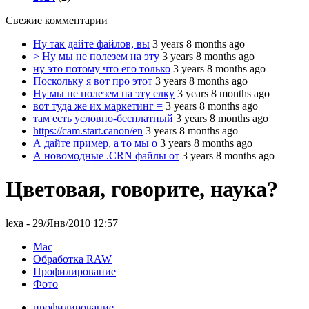
Свежие комментарии
Ну так дайте файлов, вы
3 years 8 months ago
> Ну мы не полезем на эту
3 years 8 months ago
ну это потому что его только
3 years 8 months ago
Поскольку я вот про этот
3 years 8 months ago
Ну мы не полезем на эту елку
3 years 8 months ago
вот туда же их маркетинг =
3 years 8 months ago
там есть условно-бесплатный
3 years 8 months ago
https://cam.start.canon/en
3 years 8 months ago
А дайте пример, а то мы о
3 years 8 months ago
А новомодные .CRN файлы от
3 years 8 months ago
Цветовая, говорите, наука?
lexa
- 29/Янв/2010 12:57
Mac
Обработка RAW
Профилирование
Фото
профилирование