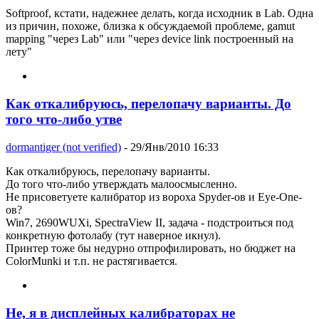
Softproof, кстати, надежнее делать, когда исходник в Lab. Одна
из причин, похоже, близка к обсуждаемой проблеме, gamut
mapping "через Lab" или "через device link построенный на
лету"
Как откалибруюсь, перелопачу варианты. До
того что-либо утве
dormantiger (not verified)
- 29/Янв/2010 16:33
Как откалибруюсь, перелопачу варианты.
До того что-либо утверждать малоосмысленно.
Не присоветуете калибратор из вороха Spyder-ов и Eye-One-
ов?
Win7, 2690WUXi, SpectraView II, задача - подстроиться под
конкретную фотолабу (тут наверное икнул).
Принтер тоже бы недурно отпрофилировать, но бюджет на
ColorMunki и т.п. не растягивается.
Не, я в дисплейных калибраторах не