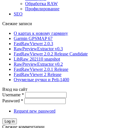
Обработка RAW
Профилирование
SEO
Свежие записи
О картах к новому гармину
Garmin GPSMAP 67
FastRawViewer 2.0.3
RawPreviewExtractor v0.3
FastRawViewer 2.0.2 Release Candidate
LibRaw 202110 snapshot
RawPreviewExtractor v0.2
FastRawViewer 2.0.1 Release
FastRawViewer 2 Release
Очумелые ручки и Peli-1400
Вход на сайт
Username
*
Password
*
Request new password
Свежие комментарии