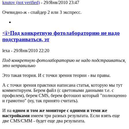
knutov (not verified)
- 29/Янв/2010 23:47
Очевидно-ж - спайдер 2 или 3 экспресс.
<i>Под конкретную фотолабораторию не надо
подстраиваться, эт
lexa
- 29/Янв/2010 22:20
Под конкретную фотолабораторию не надо подстраиваться,
это неправильно
Это такая теория. И с точки зрения теории - вы правы.
А с точки зрения практики написана статья, которую мы тут
комментируем. Берем файл (с цветовыми данными т.е. с
профилем), берем CMS, берем фотошоп который "полноценно
и грамотно" (ну, так принято считать).
И на
одном и том же мониторе с одними и теми же
настройками
имеем три разных результата. Если взять еще
две CMS/CMM - будет еще два результата.