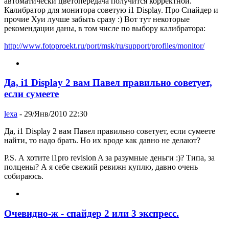
автоматически цветопередача получится корректной.
Калибратор для монитора советую i1 Display. Про Спайдер и
прочие Хуи лучше забыть сразу :) Вот тут некоторые
рекомендации даны, в том числе по выбору калибратора:
http://www.fotoproekt.ru/port/msk/ru/support/profiles/monitor/
Да, i1 Display 2 вам Павел правильно советует,
если сумеете
lexa
- 29/Янв/2010 22:30
Да, i1 Display 2 вам Павел правильно советует, если сумеете
найти, то надо брать. Но их вроде как давно не делают?
P.S. А хотите i1pro revision A за разумные деньги :)? Типа, за
полцены? А я себе свежий ревижн куплю, давно очень
собираюсь.
Очевидно-ж - спайдер 2 или 3 экспресс.