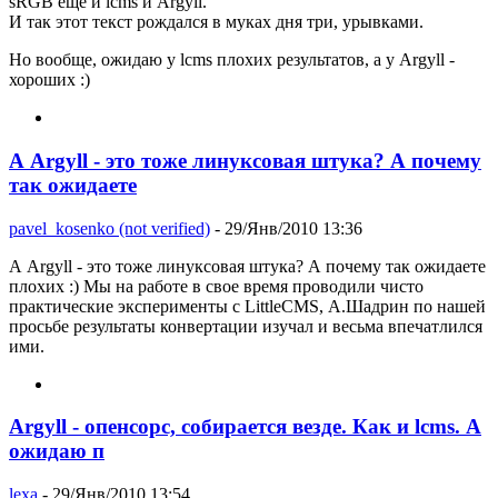
sRGB еще и lcms и Argyll.
И так этот текст рождался в муках дня три, урывками.
Но вообще, ожидаю у lcms плохих результатов, а у Argyll -
хороших :)
А Argyll - это тоже линуксовая штука? А почему
так ожидаете
pavel_kosenko (not verified)
- 29/Янв/2010 13:36
А Argyll - это тоже линуксовая штука? А почему так ожидаете
плохих :) Мы на работе в свое время проводили чисто
практические эксперименты с LittleCMS, А.Шадрин по нашей
просьбе результаты конвертации изучал и весьма впечатлился
ими.
Argyll - опенсорс, собирается везде. Как и lcms. А
ожидаю п
lexa
- 29/Янв/2010 13:54