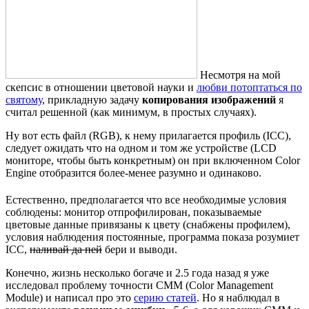
Несмотря на мой
скепсис в отношении цветовой науки и
любви потоптаться по
святому
, прикладную задачу
копирования изображений
я
считал решенной (как минимум, в простых случаях).
Ну вот есть файл (RGB), к нему прилагается профиль (ICC),
следует ожидать что на одном и том же устройстве (LCD
мониторе, чтобы быть конкретным) он при включенном Color
Engine отобразится более-менее разумно и одинаково.
Естественно, предполагается что все необходимые условия
соблюдены: монитор отпрофилирован, показываемые
цветовые данные привязаны к цвету (снабжены профилем),
условия наблюдения постоянные, программа показа розумиет
ICC,
наливай да пей
бери и выводи.
Конечно, жизнь несколько богаче и 2.5 года назад я уже
исследовал проблему точности CMM (Color Management
Module) и написал про это
серию статей
. Но я наблюдал в