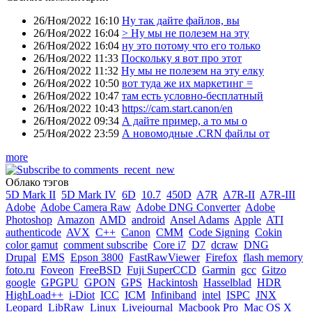
26/Ноя/2022 16:10
Ну так дайте файлов, вы
26/Ноя/2022 16:04
> Ну мы не полезем на эту
26/Ноя/2022 16:04
ну это потому что его только
26/Ноя/2022 11:33
Поскольку я вот про этот
26/Ноя/2022 11:32
Ну мы не полезем на эту елку
26/Ноя/2022 10:50
вот туда же их маркетинг =
26/Ноя/2022 10:47
там есть условно-бесплатный
26/Ноя/2022 10:43
https://cam.start.canon/en
26/Ноя/2022 09:34
А дайте пример, а то мы о
25/Ноя/2022 23:59
А новомодные .CRN файлы от
more
Облако тэгов
5D Mark II
5D Mark IV
6D
10.7
450D
A7R
A7R-II
A7R-III
Adobe
Adobe Camera Raw
Adobe DNG Converter
Adobe
Photoshop
Amazon
AMD
android
Ansel Adams
Apple
ATI
authenticode
AVX
C++
Canon
CMM
Code Signing
Cokin
color gamut
comment subscribe
Core i7
D7
dcraw
DNG
Drupal
EMS
Epson 3800
FastRawViewer
Firefox
flash memory
foto.ru
Foveon
FreeBSD
Fuji SuperCCD
Garmin
gcc
Gitzo
google
GPGPU
GPON
GPS
Hackintosh
Hasselblad
HDR
HighLoad++
i-Diot
ICC
ICM
Infiniband
intel
ISPC
JNX
Leopard
LibRaw
Linux
Livejournal
Macbook Pro
Mac OS X