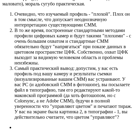
маловато), мораль сугубо практическая.
Очевидно, что изучаемый профиль - "плохой". Плох он
в том смысле, что допускает неоднозначную
интерпретацию существующими CMM.
В то же время, построенные стандартными методами
профили цифровых камер и будут такими "плохими" - с
очень большим охватом и стандартные CMM
обязательно будут "напрягаться" при показе данных в
цветовом пространстве ЦФК. Собственно, охват ЦФК
выходит за видимую человеком область и проблемы
неизбежны.
Самый практический вывод: допустим, у вас есть
профиль под вашу камеру и результаты съемки
(визуализированные вашим CMM) вас устраивают. У
вас PC (и адобовский CMM в фотошопе), вы посылаете
файл в типографию, там его редактируют какой-то
маковской программой (да хоть фотошопом, но с
Colorsync, а не Adobe CMM), будучи в полной
уверенности что "управляют цветом" и печатают тираж.
У вас на экране была картинка 2, в типографии - 1, вы
действительно считаете, что цветом "управляют"?