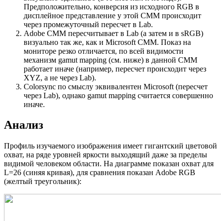
Предположительно, конверсия из исходного RGB в
дисплейное представление у этой CMM происходит
через промежуточный пересчет в Lab.
Adobe CMM пересчитывает в Lab (а затем и в sRGB)
визуально так же, как и Microsoft CMM. Показ на
мониторе резко отличается, по всей видимости
механизм gamut mapping (см. ниже) в данной CMM
работает иначе (например, пересчет происходит через
XYZ, а не через Lab).
Colorsync по смыслу эквивалентен Microsoft (пересчет
через Lab), однако gamut mapping считается совершенно
иначе.
Анализ
Профиль изучаемого изображения имеет гигантский цветовой
охват, на ряде уровней яркости выходящий даже за пределы
видимой человеком области. На диаграмме показан охват для
L=26 (синяя кривая), для сравнения показан Adobe RGB
(желтый треугольник):