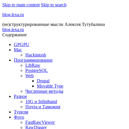
Skip to main content
Skip to search
blog.lexa.ru
(не)структурированные мысли Алексея Тутубалина
blog.lexa.ru
Содержание
GPGPU
Mac
Hackintosh
Программирование
LibRaw
PostgreSQL
Web
Drupal
Movable Type
Численные методы
Разное
10G и Infiniband
Почта и Таможня
Туризм
Фото
FastRawViewer
RawDigger