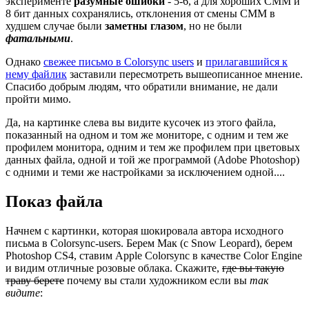
эксперименте
разумные ошибки
- 5-6, а для хороших CMM и
8 бит данных сохранялись, отклонения от смены CMM в
худшем случае были
заметны глазом
, но не были
фатальными
.
Однако
свежее письмо в Colorsync users
и
прилагавшийся к
нему файлик
заставили пересмотреть вышеописанное мнение.
Спасибо добрым людям, что обратили внимание, не дали
пройти мимо.
Да, на картинке слева вы видите кусочек из этого файла,
показанный на одном и том же мониторе, с одним и тем же
профилем монитора, одним и тем же профилем при цветовых
данных файла, одной и той же программой (Adobe Photoshop)
с одними и теми же настройками за исключением одной....
Показ файла
Начнем с картинки, которая шокировала автора исходного
письма в Colorsync-users. Берем Мак (с Snow Leopard), берем
Photoshop CS4, ставим Apple Colorsync в качестве Color Engine
и видим отличные розовые облака. Скажите,
где вы такую
траву берете
почему вы стали художником если вы
так
видите
: