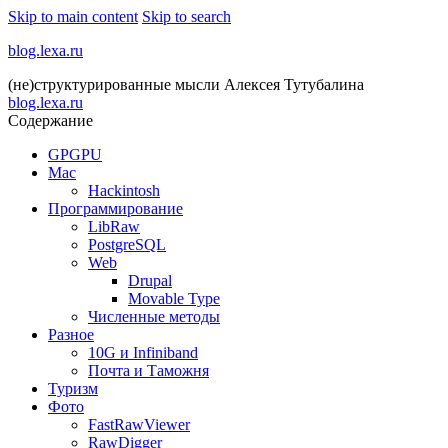
Skip to main content
Skip to search
blog.lexa.ru
(не)структурированные мысли Алексея Тутубалина
blog.lexa.ru
Содержание
GPGPU
Mac
Hackintosh
Программирование
LibRaw
PostgreSQL
Web
Drupal
Movable Type
Численные методы
Разное
10G и Infiniband
Почта и Таможня
Туризм
Фото
FastRawViewer
RawDigger