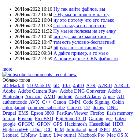
26/Ноя/2022 16:10
Ну так дайте файлов, вы
26/Ноя/2022 16:04
> Ну мы не полезем на эту
26/Ноя/2022 16:04
ну это потому что его только
26/Ноя/2022 11:33
Поскольку я вот про этот
26/Ноя/2022 11:32
Ну мы не полезем на эту елку
26/Ноя/2022 10:50
вот туда же их маркетинг =
26/Ноя/2022 10:47
там есть условно-бесплатный
26/Ноя/2022 10:43
https://cam.start.canon/en
26/Ноя/2022 09:34
А дайте пример, а то мы о
25/Ноя/2022 23:59
А новомодные .CRN файлы от
more
Облако тэгов
5D Mark II
5D Mark IV
6D
10.7
450D
A7R
A7R-II
A7R-III
Adobe
Adobe Camera Raw
Adobe DNG Converter
Adobe
Photoshop
Amazon
AMD
android
Ansel Adams
Apple
ATI
authenticode
AVX
C++
Canon
CMM
Code Signing
Cokin
color gamut
comment subscribe
Core i7
D7
dcraw
DNG
Drupal
EMS
Epson 3800
FastRawViewer
Firefox
flash memory
foto.ru
Foveon
FreeBSD
Fuji SuperCCD
Garmin
gcc
Gitzo
google
GPGPU
GPON
GPS
Hackintosh
Hasselblad
HDR
HighLoad++
i-Diot
ICC
ICM
Infiniband
intel
ISPC
JNX
Leopard
LibRaw
Linux
Livejournal
Macbook Pro
Mac OS X