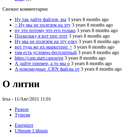
Свежие комментарии
Ну так дайте файлов, вы
3 years 8 months ago
> Ну мы не полезем на эту
3 years 8 months ago
ну это потому что его только
3 years 8 months ago
Поскольку я вот про этот
3 years 8 months ago
Ну мы не полезем на эту елку
3 years 8 months ago
вот туда же их маркетинг =
3 years 8 months ago
там есть условно-бесплатный
3 years 8 months ago
https://cam.start.canon/en
3 years 8 months ago
А дайте пример, а то мы о
3 years 8 months ago
А новомодные .CRN файлы от
3 years 8 months ago
О литии
lexa
- 11/Авг/2011 11:01
Разное
Туризм
Energizer
Ultimate Lithium