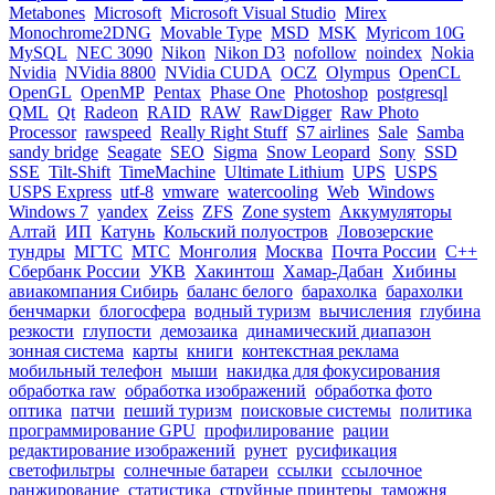
Metabones
Microsoft
Microsoft Visual Studio
Mirex
Monochrome2DNG
Movable Type
MSD
MSK
Myricom 10G
MySQL
NEC 3090
Nikon
Nikon D3
nofollow
noindex
Nokia
Nvidia
NVidia 8800
NVidia CUDA
OCZ
Olympus
OpenCL
OpenGL
OpenMP
Pentax
Phase One
Photoshop
postgresql
QML
Qt
Radeon
RAID
RAW
RawDigger
Raw Photo
Processor
rawspeed
Really Right Stuff
S7 airlines
Sale
Samba
sandy bridge
Seagate
SEO
Sigma
Snow Leopard
Sony
SSD
SSE
Tilt-Shift
TimeMachine
Ultimate Lithium
UPS
USPS
USPS Express
utf-8
vmware
watercooling
Web
Windows
Windows 7
yandex
Zeiss
ZFS
Zone system
Аккумуляторы
Алтай
ИП
Катунь
Кольский полуостров
Ловозерские
тундры
МГТС
МТС
Монголия
Москва
Почта России
С++
Сбербанк России
УКВ
Хакинтош
Хамар-Дабан
Хибины
авиакомпания Сибирь
баланс белого
барахолка
барахолки
бенчмарки
блогосфера
водный туризм
вычисления
глубина
резкости
глупости
демозаика
динамический диапазон
зонная система
карты
книги
контекстная реклама
мобильный телефон
мыши
накидка для фокусирования
обработка raw
обработка изображений
обработка фото
оптика
патчи
пеший туризм
поисковые системы
политика
программирование GPU
профилирование
рации
редактирование изображений
рунет
русификация
светофильтры
солнечные батареи
ссылки
ссылочное
ранжирование
статистика
струйные принтеры
таможня