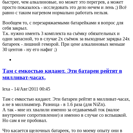
быстрее, чем алкалиновые, но может это перегрев, а может
просто показалось - исследовать это дело нечем и лень ;) Всё
равно с таким нагревом нормально работать нельзя.
Вообщем то, с перезаряжаемыми батарейками я вопрос для
себя закрыл.
Т.к. нужно именть 3 комплекта на съёмку обязательных и
один запасной, то в случае 2х съёмок за выходные зарядка 24х
батареек - лишний геморой. При цене алкалиновых меньше
30 центов - ну его нафиг ;)
Там с емкостью кидают. Эти батареи рейтят в
милливат-часах,
lexa
- 14/Авг/2011 00:45
Там с емкостью кидают. Эти батареи рейтят в милливат-часах,
а не в миллиампер. Разница - в 1.6 раза (для NiZn).
А так - мне их хвалили именно за отдаваемый ток (малое
внутреннее сопротивление) и именно в случае со вспышкой.
Но сам я не пробовал.
Что касается щелочных батареек, то по моему опыту они в