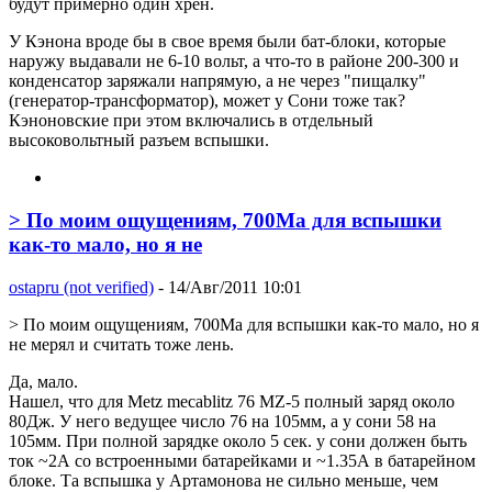
будут примерно один хрен.
У Кэнона вроде бы в свое время были бат-блоки, которые
наружу выдавали не 6-10 вольт, а что-то в районе 200-300 и
конденсатор заряжали напрямую, а не через "пищалку"
(генератор-трансформатор), может у Сони тоже так?
Кэноновские при этом включались в отдельный
высоковольтный разъем вспышки.
> По моим ощущениям, 700Ma для вспышки
как-то мало, но я не
ostapru (not verified)
- 14/Авг/2011 10:01
> По моим ощущениям, 700Ma для вспышки как-то мало, но я
не мерял и считать тоже лень.
Да, мало.
Нашел, что для Metz mecablitz 76 MZ-5 полный заряд около
80Дж. У него ведущее число 76 на 105мм, а у сони 58 на
105мм. При полной зарядке около 5 сек. у сони должен быть
ток ~2А со встроенными батарейками и ~1.35А в батарейном
блоке. Та вспышка у Артамонова не сильно меньше, чем