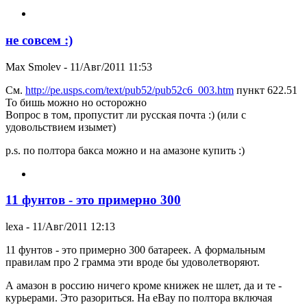
не совсем :)
Max Smolev
- 11/Авг/2011 11:53
См.
http://pe.usps.com/text/pub52/pub52c6_003.htm
пункт 622.51
То бишь можно но осторожно
Вопрос в том, пропустит ли русская почта :) (или с
удовольствием изымет)
p.s. по полтора бакса можно и на амазоне купить :)
11 фунтов - это примерно 300
lexa
- 11/Авг/2011 12:13
11 фунтов - это примерно 300 батареек. А формальным
правилам про 2 грамма эти вроде бы удоволетворяют.
А амазон в россию ничего кроме книжек не шлет, да и те -
курьерами. Это разориться. На eBay по полтора включая