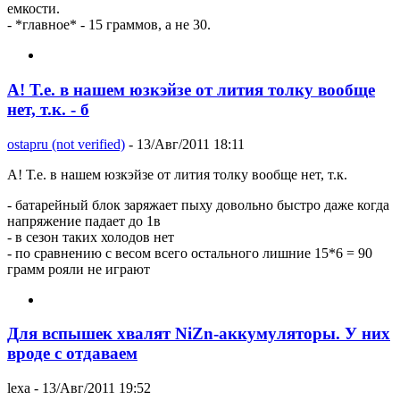
емкости.
- *главное* - 15 граммов, а не 30.
А! Т.е. в нашем юзкэйзе от лития толку вообще
нет, т.к. - б
ostapru (not verified)
- 13/Авг/2011 18:11
А! Т.е. в нашем юзкэйзе от лития толку вообще нет, т.к.
- батарейный блок заряжает пыху довольно быстро даже когда
напряжение падает до 1в
- в сезон таких холодов нет
- по сравнению с весом всего остального лишние 15*6 = 90
грамм рояли не играют
Для вспышек хвалят NiZn-аккумуляторы. У них
вроде с отдаваем
lexa
- 13/Авг/2011 19:52