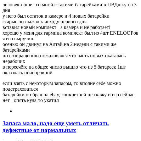
человек пошел со мной с такими батарейками в ПВДшку на 3
дня
у него был остаток в камере и 4 новых батарейки
старые он выжал к исходу первого дня
вставил новый комплект - а камера и не работает!
хорошо у меня для гармина комплект был из 4шт ENELOOPов
я его выручил.
осенью он двинул на Алтай на 2 недели с такими же
батарейками
по возвращению пожаловался что часть новых оказалась
нерабочих
в пересчёте на общее число вышло что из 5 батареек 1шт
оказалась неисправной
если взять с некоторым запасом, то вполне себе можно
подстраховаться
батарейки он брал на ebay, конкретней не скажу и его сейчас
нет - опять куда-то укатил
Запаса мало, надо еще уметь отличать
дефектные от нормальных