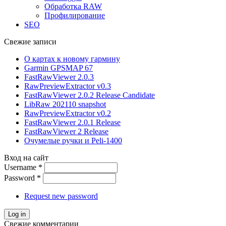
Обработка RAW
Профилирование
SEO
Свежие записи
О картах к новому гармину
Garmin GPSMAP 67
FastRawViewer 2.0.3
RawPreviewExtractor v0.3
FastRawViewer 2.0.2 Release Candidate
LibRaw 202110 snapshot
RawPreviewExtractor v0.2
FastRawViewer 2.0.1 Release
FastRawViewer 2 Release
Очумелые ручки и Peli-1400
Вход на сайт
Username
*
Password
*
Request new password
Свежие комментарии