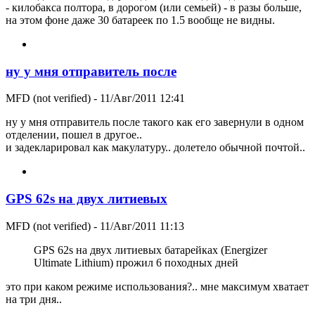
- килобакса полтора, в дорогом (или семьей) - в разы больше,
на этом фоне даже 30 батареек по 1.5 вообще не видны.
ну у мня отправитель после
MFD (not verified)
- 11/Авг/2011 12:41
ну у мня отправитель после такого как его завернули в одном
отделении, пошел в другое..
и задекларировал как макулатуру.. долетело обычной почтой..
GPS 62s на двух литиевых
MFD (not verified)
- 11/Авг/2011 11:13
GPS 62s на двух литиевых батарейках (Energizer
Ultimate Lithium) прожил 6 походных дней
это при каком режиме использования?.. мне максимум хватает
на три дня..