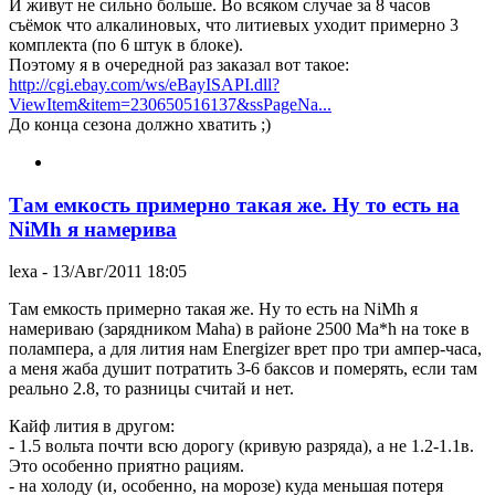
И живут не сильно больше. Во всяком случае за 8 часов
съёмок что алкалиновых, что литиевых уходит примерно 3
комплекта (по 6 штук в блоке).
Поэтому я в очередной раз заказал вот такое:
http://cgi.ebay.com/ws/eBayISAPI.dll?
ViewItem&item=230650516137&ssPageNa...
До конца сезона должно хватить ;)
Там емкость примерно такая же. Ну то есть на
NiMh я намерива
lexa
- 13/Авг/2011 18:05
Там емкость примерно такая же. Ну то есть на NiMh я
намериваю (зарядником Maha) в районе 2500 Ma*h на токе в
полампера, а для лития нам Energizer врет про три ампер-часа,
а меня жаба душит потратить 3-6 баксов и померять, если там
реально 2.8, то разницы считай и нет.
Кайф лития в другом:
- 1.5 вольта почти всю дорогу (кривую разряда), а не 1.2-1.1в.
Это особенно приятно рациям.
- на холоду (и, особенно, на морозе) куда меньшая потеря