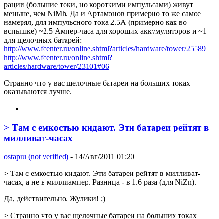
рации (большие токи, но короткими импульсами) живут
меньше, чем NiMh. Да и Артамонов примерно то же самое
намерял, для импульсного тока 2.5А (примерно как во
вспышке) ~2.5 Ампер-часа для хороших аккумуляторов и ~1
для щелочных батарей:
http://www.fcenter.ru/online.shtml?articles/hardware/tower/25589
http://www.fcenter.ru/online.shtml?
articles/hardware/tower/23101#06
Странно что у вас щелочные батареи на больших токах
оказываются лучше.
> Там с емкостью кидают. Эти батареи рейтят в
милливат-часах
ostapru (not verified)
- 14/Авг/2011 01:20
> Там с емкостью кидают. Эти батареи рейтят в милливат-
часах, а не в миллиампер. Разница - в 1.6 раза (для NiZn).
Да, действительно. Жулики! ;)
> Странно что у вас щелочные батареи на больших токах