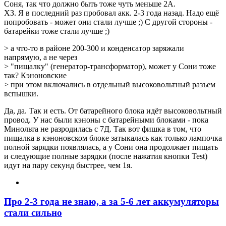
Соня, так что должно быть тоже чуть меньше 2А.
ХЗ. Я в последний раз пробовал акк. 2-3 года назад. Надо ещё
попробовать - может они стали лучше ;) С другой стороны -
батарейки тоже стали лучше ;)
> а что-то в районе 200-300 и конденсатор заряжали
напрямую, а не через
> "пищалку" (генератор-трансформатор), может у Сони тоже
так? Кэноновские
> при этом включались в отдельный высоковольтный разъем
вспышки.
Да, да. Так и есть. От батарейного блока идёт высоковольтный
провод. У нас были кэноны с батарейными блоками - пока
Минольта не разродилась с 7Д. Так вот фишка в том, что
пищалка в кэноновском блоке затыкалась как только лампочка
полной зарядки появлялась, а у Сони она продолжает пищать
и следующие полные зарядки (после нажатия кнопки Test)
идут на пару секунд быстрее, чем 1я.
Про 2-3 года не знаю, а за 5-6 лет аккумуляторы
стали сильно