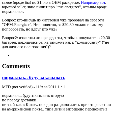
самое (вроде бы) по $1, но в OEM-раскраске.
Например вот
,
top-rated seller, явно пишет про "true energizer", отзывы вроде
нормальные.
Вопрос: кто-нибудь из читателей уже пробовал на себе эти
"OEM-Energizer". Нет, понятно, за $20-30 можно и самому
попробовать, но вдруг кто уже?
Вопрос2: известны ли прецеденты, чтобы к покупателю 20-30
батареек докопались бы на таможне как к "коммерсанту" ("не
для личного пользования")?
Comments
нормальн... буду заказывать
MFD (not verified)
- 11/Авг/2011 11:11
нормальн... буду заказывать вторую
по поводу доставки..
не знай как в Китае.. но один раз докопались при отправлении
на американской почте.. типа литий запрещено перевозить в