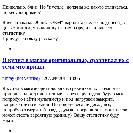
Прикольно, блин. Но "пустые" должны же как-то отличаться,
по весу например?
Я вчера заказал 20 шт. "OEM"-варианта (т.е. без надписей), с
целью минимум половину из них разрядить и навести
статистику.
Приедут-разряжу-расскажу.
Я купил в магазе оригинальные, сравнивал их с
теми что пришл
timray (not verified)
- 26/Сен/2011 13:06
Я купил в магазе оригинальные, сравнивал их с теми что
пришли - на вид идентичные. Через пару недель буду в мск,
попробую найти мультиметр и под нагрузкой замерить
напряжение на каждой. По поводу веса не догадался,
попробую замерить (правда, думаю, погрешность моих весов
может съесть вероятную разницу). Вашу статистику буду
ждать.