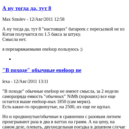
А ну тогда да, тут 8
Max Smolev
- 12/Авг/2011 12:58
А ну тогда да, тут 8 "настоящих" батареек с пересылкой не из
Китая получается по 1.5 бакса за штуку.
Смысла нет.
я перезаряжаемыми eneloop пользуюсь :)
"В походе" обычные eneloop не
lexa
- 12/Авг/2011 13:11
"В походе" обычные eneloop не имеют смысла, за 2 недели
саморазряда емкость "обычных" NiMh (хороших) все еще
остается выше eneloop-ных 1850 (сам мерял).
Есть какие-то продвинутые, на 2500, их еще не щупал.
Но и продвинутые/обычные в сравнении с разовым литием
проигрывают раза в два в ваттах на грамм. А на цену, на
самом деле, плевать, двухнедельная поездка в дешевом случае