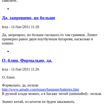
самолете..
Да, запрещено, но больше
lexa
- 11/Авг/2011 11:20
Да, запрещено, но больше скольких-то там граммов. Лимит
примерно равен двум ноутбучным батареям, насколько я
помню.
О, блин. Формально, да,
lexa
- 11/Авг/2011 11:26
О, блин.
Формально, да, нельзя:
http://www.airsafe.com/issues/baggage/batteries.htm
В ручной клади можно, а в багаже литий (uninstalled) - нельзя.
Значит китай, из штатов не будем заказывать.