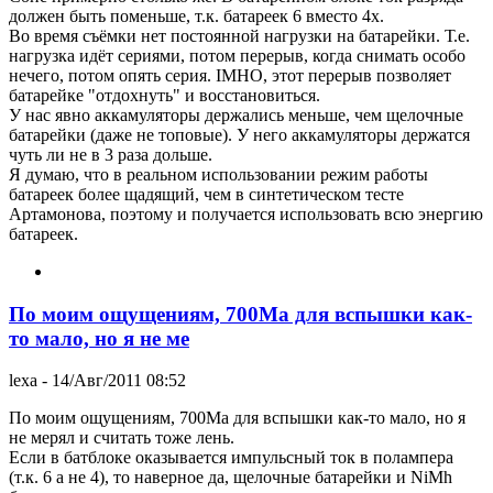
должен быть поменьше, т.к. батареек 6 вместо 4х.
Во время съёмки нет постоянной нагрузки на батарейки. Т.е.
нагрузка идёт сериями, потом перерыв, когда снимать особо
нечего, потом опять серия. IMHO, этот перерыв позволяет
батарейке "отдохнуть" и восстановиться.
У нас явно аккамуляторы держались меньше, чем щелочные
батарейки (даже не топовые). У него аккамуляторы держатся
чуть ли не в 3 раза дольше.
Я думаю, что в реальном использовании режим работы
батареек более щадящий, чем в синтетическом тесте
Артамонова, поэтому и получается использовать всю энергию
батареек.
По моим ощущениям, 700Ma для вспышки как-
то мало, но я не ме
lexa
- 14/Авг/2011 08:52
По моим ощущениям, 700Ma для вспышки как-то мало, но я
не мерял и считать тоже лень.
Если в батблоке оказывается импульсный ток в полампера
(т.к. 6 а не 4), то наверное да, щелочные батарейки и NiMh