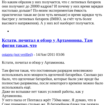
Но каким образом у них получается, что с литиевых батареек
они получают до 20000 кадров? И почему у них время зарядки
настолько дольше? По-моим экспериментам ёмкость
практически такая же (или чуть меньше) и время зарядки чуть
быстрее у литиевых батареек (IMHO, за счёт чуть более
высокого напряжения). А у них всё наоборот получается.
Кстати, почитал я обзор у Артамонова. Там
фигня такая, что
ostapru (not verified)
- 14/Авг/2011 03:06
Кстати, почитал я обзор у Артамонова.
Там фигня такая, что постоянным разрядом невозможно
использовать всю мощность щелочной батарейки. Сколько раз
было, что щелочные батарейки, которые были уже вроде бы
полностью разряжены, после некоторого времени можно было
использовать ещё.
Даже во вспышке нет таких условий работы, как у
Артамонова.
У него пыха от Пентакса жрёт 750ма макс. Я думаю, что в
Соне примерно столько же. В батарейном блоке ток разряда