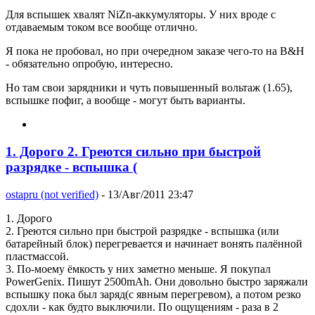
Для вспышек хвалят NiZn-аккумуляторы. У них вроде с
отдаваемым током все вообще отлично.
Я пока не пробовал, но при очередном заказе чего-то на B&H
- обязательно опробую, интересно.
Но там свои зарядники и чуть повышенный вольтаж (1.65),
вспышке пофиг, а вообще - могут быть варианты.
1. Дорого 2. Греются сильно при быстрой
разрядке - вспышка (
ostapru (not verified)
- 13/Авг/2011 23:47
1. Дорого
2. Греются сильно при быстрой разрядке - вспышка (или
батарейный блок) перегревается и начинает вонять палённой
пластмассой.
3. По-моему ёмкость у них заметно меньше. Я покупал
PowerGenix. Пишут 2500mAh. Они довольно быстро заряжали
вспышку пока был заряд(с явным перегревом), а потом резко
сдохли - как будто выключили. По ощущениям - раза в 2