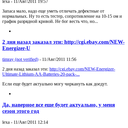
lexa
- 11/Авг/2011 19:57
Запаса мало, надо еще уметь отличать дефектные от
нормальных. Ну то есть тестер, сопротивление на 10-15 ом и
график разрядной кривой. Не бог весть что, но...
2 дня назад заказал эти: http://cgi.ebay.com/NEW-
Energizer-U
timray (not verified)
- 11/Авг/2011 11:56
2 дня назад заказал эти:
http://cgi.ebay.com/NEW-Energizer-
Ultimate-Lithium-AA-Batteries-20-pack-...
Если еще будет актуально могу чиркануть как доедут.
Да, наверное все еще будет актуально, у меня
сезон этого год
lexa
- 11/Авг/2011 12:14