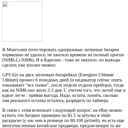
В Монголии потестировать одноразовые литиевые батареи
нормально не удалось, не хватило времени на полный прогон
(NiMh-Li-NiMh). И в Карелии - тоже не хватило, но выводы
сделать уже вполне можно:
GPS 62s на двух литиевых батарейках (Energizer Ultimate
Lithium) прожил 6 походных дней (и индикатор сейчас опять
показывает "все палки", после недели отдыха прибора), тогда
как на NiMh оно жило 2-3 дня. С учетом того, что литий еще и
вдвое легче - прямая выгода. Надо, кстати, понять, сколько
там реального остатка осталось, разрядить по таймеру.
В связи с этим возникает следующий вопрос: на eBay можно
купить эти батареи примерно по $1.5 за штучку в retail-
раскраске (у нас они в рознице по 80-100 рублей), но есть еще
многочисленные китайские продавцы, предлагающие то же