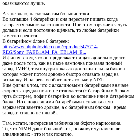
оказываются лучше.
А я не знаю, насколько там большие токи.
Во вспышке 4 батарейки и она перестаёт пищать когда
загорается лампочка готовности. При этом заряжается чуть
дольше и если постоянно щёлкать, то любые батарейки
заметно греются.
В батарейном блоке 6 батареек:
http://www.bhphotovideo.com/c/product/475714-
REG/Sony_FAEB1AM_FA_EB1AM_E...
И фигня в том, что он продолжает пищать довольно долго
даже после того, как на пыхе лампочка показала полный
заряд. IMHO, там внутри какая-то дополнительная ёмкость
которая может потом довольо быстро отдавать заряд на
вспышку. И нагрева особого нет - только у NiZh.
Ещё фигня в том, что с алкалиновыми батарейками вначале
скорость зарядки почти не отличается (с батарейным блоком
чуть быстрее), пофиг батарейки во вспышке или в батарейном
блоке. Но с подсевшими батарейками вспышка сама
заряжается заметно дольше, а с батарейным блоком - время
зарядки сильно не плывёт.
Там, кстати, интересная табличка на бхфото нарисована.
То, что NiMH дают больший ток, но живут чуть меньше
алкалиновых - это и так понятно.