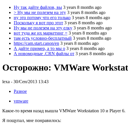
Ну так дайте файлов, вы
3 years 8 months ago
> Ну мы не полезем на эту
3 years 8 months ago
ну это потому что его только
3 years 8 months ago
Поскольку я вот про этот
3 years 8 months ago
Ну мы не полезем на эту елку
3 years 8 months ago
вот туда же их маркетинг =
3 years 8 months ago
там есть условно-бесплатный
3 years 8 months ago
https://cam.start.canon/en
3 years 8 months ago
А дайте пример, а то мы о
3 years 8 months ago
А новомодные .CRN файлы от
3 years 8 months ago
Осторожно: VMWare Workstati
lexa
- 30/Сен/2013 13:43
Разное
vmware
Какое-то время назад вышла VMWare Workstation 10 и Player 6.
Я пощупал, мне понравилось: