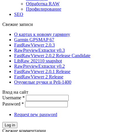
Обработка RAW
Профилирование
SEO
Свежие записи
О картах к новому гармину
Garmin GPSMAP 67
FastRawViewer 2.0.3
RawPreviewExtractor v0.3
FastRawViewer 2.0.2 Release Candidate
LibRaw 202110 snapshot
RawPreviewExtractor v0.2
FastRawViewer 2.0.1 Release
FastRawViewer 2 Release
Очумелые ручки и Peli-1400
Вход на сайт
Username
*
Password
*
Request new password
Свежие комментарии