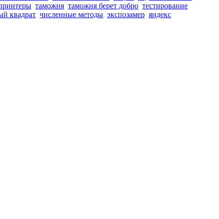
принтеры
таможня
таможня берет добро
тестирование
ый квадрат
численные методы
экспозамер
яндекс