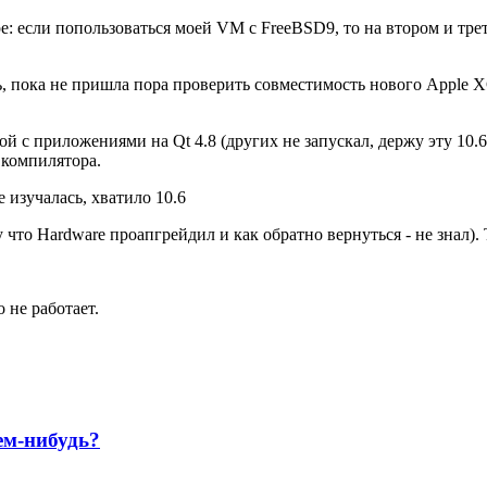
е: если попользоваться моей VM с FreeBSD9, то на втором и т
ь, пока не пришла пора проверить совместимость нового Apple X
й с приложениями на Qt 4.8 (других не запускал, держу эту 10.
 компилятора.
е изучалась, хватило 10.6
что Hardware проапгрейдил и как обратно вернуться - не знал). 
о не работает.
ем-нибудь?