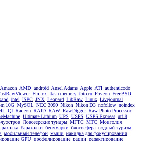
Amazon
AMD
android
Ansel Adams
Apple
ATI
authenticode
FastRawViewer
Firefox
flash memory
foto.ru
Foveon
FreeBSD
iband
intel
ISPC
JNX
Leopard
LibRaw
Linux
Livejournal
om 10G
MySQL
NEC 3090
Nikon
Nikon D3
nofollow
noindex
ML
Qt
Radeon
RAID
RAW
RawDigger
Raw Photo Processor
meMachine
Ultimate Lithium
UPS
USPS
USPS Express
utf-8
олуостров
Ловозерские тундры
МГТС
МТС
Монголия
арахолка
барахолки
бенчмарки
блогосфера
водный туризм
а
мобильный телефон
мыши
накидка для фокусирования
ирование GPU
профилирование
рации
редактирование