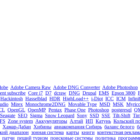
dobe
Adobe Camera Raw
Adobe DNG Converter
Adobe Photoshop
nt subscribe
Core i7
D7
dcraw
DNG
Drupal
EMS
Epson 3800
Hackintosh
Hasselblad
HDR
HighLoad++
i-Diot
ICC
ICM
Infin
tudio
Mirex
Monochrome2DNG
Movable Type
MSD
MSK
Myric
CL
OpenGL
OpenMP
Pentax
Phase One
Photoshop
postgresql
Q
Seagate
SEO
Sigma
Snow Leopard
Sony
SSD
SSE
Tilt-Shift
Ti
FS
Zone system
Аккумуляторы
Алтай
ИП
Катунь
Кольский п
Хамар-Дабан
Хибины
авиакомпания Сибирь
баланс белого
б
кий диапазон
зонная система
карты
книги
контекстная реклам
патчи
пеший туризм
поисковые системы
политика
программ