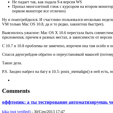
Не падает так, как падала 9-я версия WS
Пропал многолетний глюк с курсором на втором монитор
первом мониторе все отлично)
Ну и поапгрейдился. И счастливо пользовался несколько недел
VM только Mac OS 10.8, да и то редко, хакинтош быстрее).
Выяснилось ужасное: Mac OS X 10.6 перестала быть совместимо
приложения, причем в разных местах, в зависимости от версии
С 10.7 и 10.8 проблемы не замечено, впрочем она там особо и н
Спасся даунгрейдом обратно и переустановкой макосей (потому 
Такие дела.
P.S. Заодно набрел на багу в 10.5: posix_memalign() в ней есть, н
Comments
оффтопик: а ты тестирование автоматизируешь ч
kika (not verified)
- 30/Сен/2013 17:47