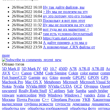
26/Ноя/2022 16:10
Ну так дайте файлов, вы
26/Ноя/2022 16:04
> Ну мы не полезем на эту
26/Ноя/2022 16:04
ну это потому что его только
26/Ноя/2022 11:33
Поскольку я вот про этот
26/Ноя/2022 11:32
Ну мы не полезем на эту елку
26/Ноя/2022 10:50
вот туда же их маркетинг =
26/Ноя/2022 10:47
там есть условно-бесплатный
26/Ноя/2022 10:43
https://cam.start.canon/en
26/Ноя/2022 09:34
А дайте пример, а то мы о
25/Ноя/2022 23:59
А новомодные .CRN файлы от
more
Облако тэгов
5D Mark II
5D Mark IV
6D
10.7
450D
A7R
A7R-II
A7R-III
A
AVX
C++
Canon
CMM
Code Signing
Cokin
color gamut
comme
Fuji SuperCCD
Garmin
gcc
Gitzo
google
GPGPU
GPON
GPS
Macbook Pro
Mac OS X
Metabones
Microsoft
Microsoft Visual S
Nokia
Nvidia
NVidia 8800
NVidia CUDA
OCZ
Olympus
Open
rawspeed
Really Right Stuff
S7 airlines
Sale
Samba
sandy bridge
vmware
watercooling
Web
Windows
Windows 7
yandex
Zeiss
Z
Москва
Почта России
С++
Сбербанк России
УКВ
Хакинтош
вычисления
глубина резкости
глупости
демозаика
динамичес
обработка raw
обработка изображений
обработка фото
оптика