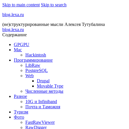
Skip to main content
Skip to search
blog.lexa.ru
(не)структурированные мысли Алексея Тутубалина
blog.lexa.ru
Содержание
GPGPU
Mac
Hackintosh
Программирование
LibRaw
PostgreSQL
Web
Drupal
Movable Type
Численные методы
Разное
10G и Infiniband
Почта и Таможня
Туризм
Фото
FastRawViewer
RawDigger