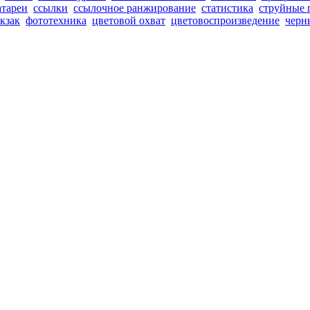
атареи
ссылки
ссылочное ранжирование
статистика
струйные 
кзак
фототехника
цветовой охват
цветовоспроизведение
черн