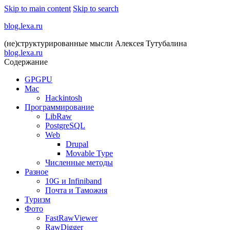
Skip to main content
Skip to search
blog.lexa.ru
(не)структурированные мысли Алексея Тутубалина
blog.lexa.ru
Содержание
GPGPU
Mac
Hackintosh
Программирование
LibRaw
PostgreSQL
Web
Drupal
Movable Type
Численные методы
Разное
10G и Infiniband
Почта и Таможня
Туризм
Фото
FastRawViewer
RawDigger