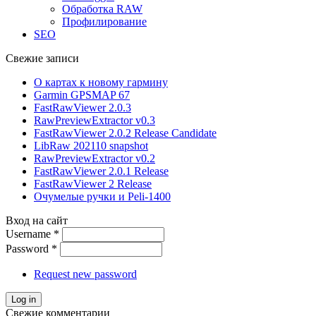
Обработка RAW
Профилирование
SEO
Свежие записи
О картах к новому гармину
Garmin GPSMAP 67
FastRawViewer 2.0.3
RawPreviewExtractor v0.3
FastRawViewer 2.0.2 Release Candidate
LibRaw 202110 snapshot
RawPreviewExtractor v0.2
FastRawViewer 2.0.1 Release
FastRawViewer 2 Release
Очумелые ручки и Peli-1400
Вход на сайт
Username
*
Password
*
Request new password
Свежие комментарии