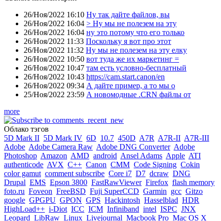
26/Ноя/2022 16:10
Ну так дайте файлов, вы
26/Ноя/2022 16:04
> Ну мы не полезем на эту
26/Ноя/2022 16:04
ну это потому что его только
26/Ноя/2022 11:33
Поскольку я вот про этот
26/Ноя/2022 11:32
Ну мы не полезем на эту елку
26/Ноя/2022 10:50
вот туда же их маркетинг =
26/Ноя/2022 10:47
там есть условно-бесплатный
26/Ноя/2022 10:43
https://cam.start.canon/en
26/Ноя/2022 09:34
А дайте пример, а то мы о
25/Ноя/2022 23:59
А новомодные .CRN файлы от
more
Облако тэгов
5D Mark II
5D Mark IV
6D
10.7
450D
A7R
A7R-II
A7R-III
Adobe
Adobe Camera Raw
Adobe DNG Converter
Adobe
Photoshop
Amazon
AMD
android
Ansel Adams
Apple
ATI
authenticode
AVX
C++
Canon
CMM
Code Signing
Cokin
color gamut
comment subscribe
Core i7
D7
dcraw
DNG
Drupal
EMS
Epson 3800
FastRawViewer
Firefox
flash memory
foto.ru
Foveon
FreeBSD
Fuji SuperCCD
Garmin
gcc
Gitzo
google
GPGPU
GPON
GPS
Hackintosh
Hasselblad
HDR
HighLoad++
i-Diot
ICC
ICM
Infiniband
intel
ISPC
JNX
Leopard
LibRaw
Linux
Livejournal
Macbook Pro
Mac OS X