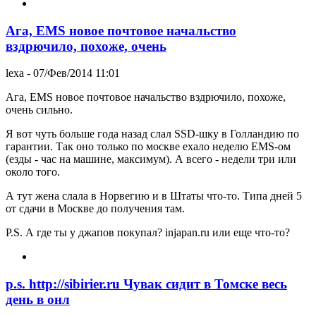
Ага, EMS новое почтовое начальство
вздрючило, похоже, очень
lexa
- 07/Фев/2014 11:01
Ага, EMS новое почтовое начальство вздрючило, похоже,
очень сильно.
Я вот чуть больше года назад слал SSD-шку в Голландию по
гарантии. Так оно только по москве ехало неделю EMS-ом
(езды - час на машине, максимум). А всего - недели три или
около того.
А тут жена слала в Норвегию и в Штаты что-то. Типа дней 5
от сдачи в Москве до получения там.
P.S. А где ты у джапов покупал? injapan.ru или еще что-то?
p.s. http://sibirier.ru Чувак сидит в Томске весь
день в онл