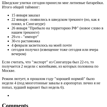
Шведские улитки сегодня принесли мне литиевые батарейки.
Итого общий тайминг:
15 января заказал
22 января - появились в шведском трекинге (но, как я
понял, в Сингапуре)
26 января "Прибыло на территорию РФ" (новое слово в
нашем трекинге)
29-го - "импорт"
30-го растаможка
4 февраля засветилось на моей почте
сегодня получил (извещение тоже сегодня или вчера
вечером)
Если считать, что "экспорт" из Сингапура был 22-го, то
получается 2 недели с копейками, из которых половина по
Москве.
Режим лютует, в прошлом году "хорошей нормой" было
недели 4 (под многотонные завалы в аэропортах лично я не
попал, худший вариант был недель 6).
Comments