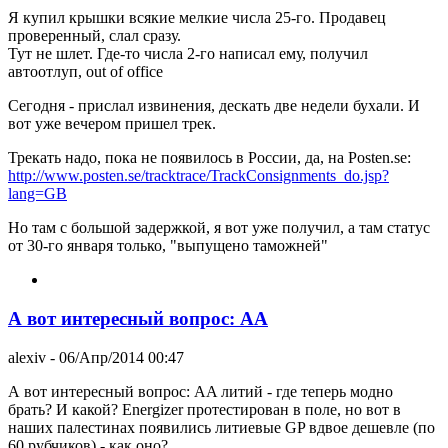
Я купил крышки всякие мелкие числа 25-го. Продавец
проверенный, слал сразу.
Тут не шлет. Где-то числа 2-го написал ему, получил
автоотлуп, out of office
Сегодня - прислал извинения, дескать две недели бухали. И
вот уже вечером пришел трек.
Трекать надо, пока не появилось в России, да, на Posten.se:
http://www.posten.se/tracktrace/TrackConsignments_do.jsp?
lang=GB
Но там с большой задержкой, я вот уже получил, а там статус
от 30-го января только, "выпущено таможней"
А вот интересный вопрос: AA
alexiv
- 06/Апр/2014 00:47
А вот интересный вопрос: AA литий - где теперь модно
брать? И какой? Energizer протестирован в поле, но вот в
наших палестинах появились литиевые GP вдвое дешевле (по
60 рубчиков) - как оно?