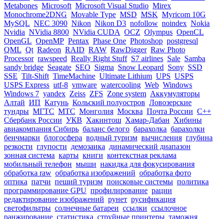
Metabones
Microsoft
Microsoft Visual Studio
Mirex
Monochrome2DNG
Movable Type
MSD
MSK
Myricom 10G
MySQL
NEC 3090
Nikon
Nikon D3
nofollow
noindex
Nokia
Nvidia
NVidia 8800
NVidia CUDA
OCZ
Olympus
OpenCL
OpenGL
OpenMP
Pentax
Phase One
Photoshop
postgresql
QML
Qt
Radeon
RAID
RAW
RawDigger
Raw Photo
Processor
rawspeed
Really Right Stuff
S7 airlines
Sale
Samba
sandy bridge
Seagate
SEO
Sigma
Snow Leopard
Sony
SSD
SSE
Tilt-Shift
TimeMachine
Ultimate Lithium
UPS
USPS
USPS Express
utf-8
vmware
watercooling
Web
Windows
Windows 7
yandex
Zeiss
ZFS
Zone system
Аккумуляторы
Алтай
ИП
Катунь
Кольский полуостров
Ловозерские
тундры
МГТС
МТС
Монголия
Москва
Почта России
С++
Сбербанк России
УКВ
Хакинтош
Хамар-Дабан
Хибины
авиакомпания Сибирь
баланс белого
барахолка
барахолки
бенчмарки
блогосфера
водный туризм
вычисления
глубина
резкости
глупости
демозаика
динамический диапазон
зонная система
карты
книги
контекстная реклама
мобильный телефон
мыши
накидка для фокусирования
обработка raw
обработка изображений
обработка фото
оптика
патчи
пеший туризм
поисковые системы
политика
программирование GPU
профилирование
рации
редактирование изображений
рунет
русификация
светофильтры
солнечные батареи
ссылки
ссылочное
ранжирование
статистика
струйные принтеры
таможня