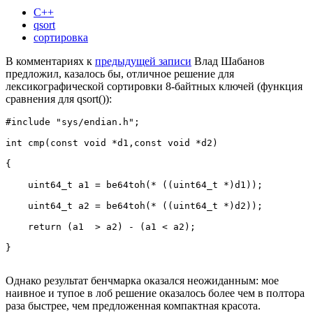
С++
qsort
сортировка
В комментариях к
предыдущей записи
Влад Шабанов
предложил, казалось бы, отличное решение для
лексикографической сортировки 8-байтных ключей (функция
сравнения для qsort()):
#include "sys/endian.h";
int cmp(const void *d1,const void *d2)
{
    uint64_t a1 = be64toh(* ((uint64_t *)d1));
    uint64_t a2 = be64toh(* ((uint64_t *)d2));
    return (a1  > a2) - (a1 < a2);
}
Однако результат бенчмарка оказался неожиданным: мое
наивное и тупое в лоб решение оказалось более чем в полтора
раза быстрее, чем предложенная компактная красота.