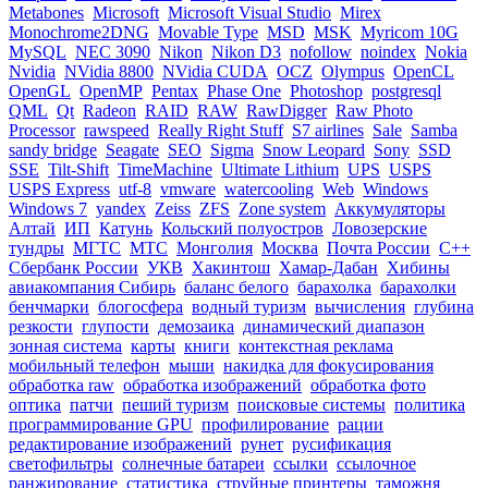
Metabones
Microsoft
Microsoft Visual Studio
Mirex
Monochrome2DNG
Movable Type
MSD
MSK
Myricom 10G
MySQL
NEC 3090
Nikon
Nikon D3
nofollow
noindex
Nokia
Nvidia
NVidia 8800
NVidia CUDA
OCZ
Olympus
OpenCL
OpenGL
OpenMP
Pentax
Phase One
Photoshop
postgresql
QML
Qt
Radeon
RAID
RAW
RawDigger
Raw Photo
Processor
rawspeed
Really Right Stuff
S7 airlines
Sale
Samba
sandy bridge
Seagate
SEO
Sigma
Snow Leopard
Sony
SSD
SSE
Tilt-Shift
TimeMachine
Ultimate Lithium
UPS
USPS
USPS Express
utf-8
vmware
watercooling
Web
Windows
Windows 7
yandex
Zeiss
ZFS
Zone system
Аккумуляторы
Алтай
ИП
Катунь
Кольский полуостров
Ловозерские
тундры
МГТС
МТС
Монголия
Москва
Почта России
С++
Сбербанк России
УКВ
Хакинтош
Хамар-Дабан
Хибины
авиакомпания Сибирь
баланс белого
барахолка
барахолки
бенчмарки
блогосфера
водный туризм
вычисления
глубина
резкости
глупости
демозаика
динамический диапазон
зонная система
карты
книги
контекстная реклама
мобильный телефон
мыши
накидка для фокусирования
обработка raw
обработка изображений
обработка фото
оптика
патчи
пеший туризм
поисковые системы
политика
программирование GPU
профилирование
рации
редактирование изображений
рунет
русификация
светофильтры
солнечные батареи
ссылки
ссылочное
ранжирование
статистика
струйные принтеры
таможня