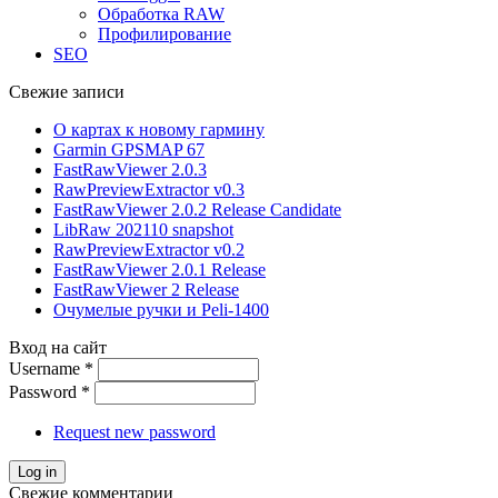
Обработка RAW
Профилирование
SEO
Свежие записи
О картах к новому гармину
Garmin GPSMAP 67
FastRawViewer 2.0.3
RawPreviewExtractor v0.3
FastRawViewer 2.0.2 Release Candidate
LibRaw 202110 snapshot
RawPreviewExtractor v0.2
FastRawViewer 2.0.1 Release
FastRawViewer 2 Release
Очумелые ручки и Peli-1400
Вход на сайт
Username
*
Password
*
Request new password
Свежие комментарии