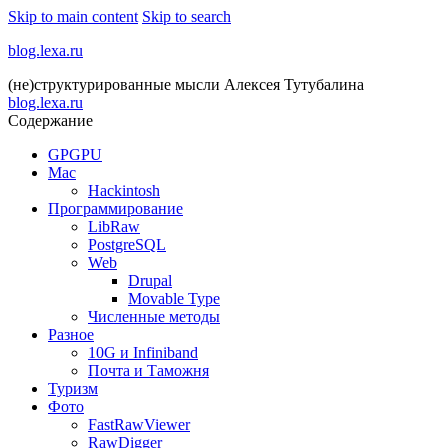
Skip to main content
Skip to search
blog.lexa.ru
(не)структурированные мысли Алексея Тутубалина
blog.lexa.ru
Содержание
GPGPU
Mac
Hackintosh
Программирование
LibRaw
PostgreSQL
Web
Drupal
Movable Type
Численные методы
Разное
10G и Infiniband
Почта и Таможня
Туризм
Фото
FastRawViewer
RawDigger