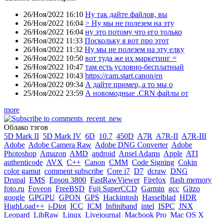
26/Ноя/2022 16:10
Ну так дайте файлов, вы
26/Ноя/2022 16:04
> Ну мы не полезем на эту
26/Ноя/2022 16:04
ну это потому что его только
26/Ноя/2022 11:33
Поскольку я вот про этот
26/Ноя/2022 11:32
Ну мы не полезем на эту елку
26/Ноя/2022 10:50
вот туда же их маркетинг =
26/Ноя/2022 10:47
там есть условно-бесплатный
26/Ноя/2022 10:43
https://cam.start.canon/en
26/Ноя/2022 09:34
А дайте пример, а то мы о
25/Ноя/2022 23:59
А новомодные .CRN файлы от
more
Облако тэгов
5D Mark II
5D Mark IV
6D
10.7
450D
A7R
A7R-II
A7R-III
Adobe
Adobe Camera Raw
Adobe DNG Converter
Adobe
Photoshop
Amazon
AMD
android
Ansel Adams
Apple
ATI
authenticode
AVX
C++
Canon
CMM
Code Signing
Cokin
color gamut
comment subscribe
Core i7
D7
dcraw
DNG
Drupal
EMS
Epson 3800
FastRawViewer
Firefox
flash memory
foto.ru
Foveon
FreeBSD
Fuji SuperCCD
Garmin
gcc
Gitzo
google
GPGPU
GPON
GPS
Hackintosh
Hasselblad
HDR
HighLoad++
i-Diot
ICC
ICM
Infiniband
intel
ISPC
JNX
Leopard
LibRaw
Linux
Livejournal
Macbook Pro
Mac OS X