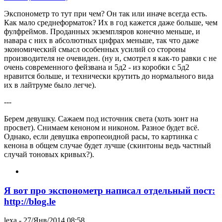
Экспонометр то тут при чем? Он так или иначе всегда есть.
Как мало среднеформаток? Их в год кажется даже больше, чем
фулфреймов. Проданных экземпляров конечно меньше, и
навара с них в абсолютных цифрах меньше, так что даже
экономический смысл особенных усилий со стороны
производителя не очевиден. (ну и, смотрел я как-то равки с не
очень современного фейзвана и 5д2 - из коробки с 5д2
нравится больше, и технически крутить до нормального вида
их в лайтруме было легче).
---
Берем девушку. Сажаем под источник света (хоть зонт на
просвет). Снимаем кеноном и никоном. Разное будет всё.
Однако, если девушка европеоидной расы, то картинка с
кенона в общем случае будет лучше (скинтоны ведь частный
случай тоновых кривых?).
Я вот про экспонометр написал отдельный пост:
http://blog.le
lexa
- 27/Янв/2014 08:58