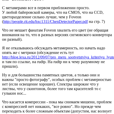
С метамерами все в первом приближении просто.
У любой байеровской камеры, что на CMOS, что на CCD,
цветоразделение сильно лучше, чем у Foveon
(
http://people.rit.edu/hxc1311/ChenDetectorPaper.pdf
на стр. 7)
Что не мешает фанатам Foveon хвалить его цвет (не обращая
внимания на то, что в разных версиях сигмовского конвертора
он разный).
Я не отказываюсь обсуждать метамерность, но начать надо
опять же с метрики (обсуждение есть тут
http://blog.lexa.ru/2012/09/07/pro_meru_sootvetstviya_kriteriyu_lyute
и там по ссылке, на rudtp. На rudtp ни к чему разумному не
пришли).
Ну и для большинства памятных цветов, а только они и
важны "просто фотографу", особых проблем с метамерностью
нет (если освещение хорошее). Спектры широкие что у
листвы, что у скинтонов, более того там красителей то с
гулькин нос...
Что касается компрессии - пока мы снимаем мишени, проблем
с компрессией нет никаких, "все ровно". Но прежде чем
переходить к более сложным объектам (допустим, нас волнует