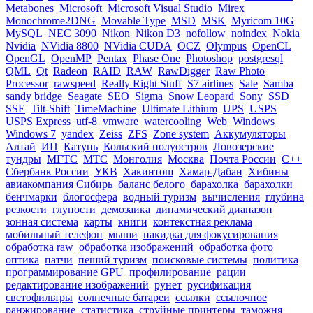
Metabones
Microsoft
Microsoft Visual Studio
Mirex
Monochrome2DNG
Movable Type
MSD
MSK
Myricom 10G
MySQL
NEC 3090
Nikon
Nikon D3
nofollow
noindex
Nokia
Nvidia
NVidia 8800
NVidia CUDA
OCZ
Olympus
OpenCL
OpenGL
OpenMP
Pentax
Phase One
Photoshop
postgresql
QML
Qt
Radeon
RAID
RAW
RawDigger
Raw Photo
Processor
rawspeed
Really Right Stuff
S7 airlines
Sale
Samba
sandy bridge
Seagate
SEO
Sigma
Snow Leopard
Sony
SSD
SSE
Tilt-Shift
TimeMachine
Ultimate Lithium
UPS
USPS
USPS Express
utf-8
vmware
watercooling
Web
Windows
Windows 7
yandex
Zeiss
ZFS
Zone system
Аккумуляторы
Алтай
ИП
Катунь
Кольский полуостров
Ловозерские
тундры
МГТС
МТС
Монголия
Москва
Почта России
С++
Сбербанк России
УКВ
Хакинтош
Хамар-Дабан
Хибины
авиакомпания Сибирь
баланс белого
барахолка
барахолки
бенчмарки
блогосфера
водный туризм
вычисления
глубина
резкости
глупости
демозаика
динамический диапазон
зонная система
карты
книги
контекстная реклама
мобильный телефон
мыши
накидка для фокусирования
обработка raw
обработка изображений
обработка фото
оптика
патчи
пеший туризм
поисковые системы
политика
программирование GPU
профилирование
рации
редактирование изображений
рунет
русификация
светофильтры
солнечные батареи
ссылки
ссылочное
ранжирование
статистика
струйные принтеры
таможня