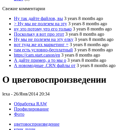
Свежие комментарии
Ну так дайте файлов, вы
3 years 8 months ago
> Ну мы не полезем на эту
3 years 8 months ago
ну это потому что его только
3 years 8 months ago
Поскольку я вот про этот
3 years 8 months ago
Ну мы не полезем на эту елку
3 years 8 months ago
вот туда же их маркетинг =
3 years 8 months ago
там есть условно-бесплатный
3 years 8 months ago
https://cam.start.canon/en
3 years 8 months ago
А дайте пример, а то мы о
3 years 8 months ago
А новомодные .CRN файлы от
3 years 8 months ago
О цветовоспроизведении
lexa
- 26/Янв/2014 20:34
Обработка RAW
Профилирование
Фото
цветовоспроизведение
крик души