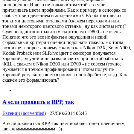
полноценно. И дело не только в том чтобы за уши
притягивать цвета профилями. Как к примеру в сенсорах со
слабым цветоделением и жиденькими CFA обстоит дело с
тонкими цветовыми оттенками (скажем переходами или
тонами некоторого цветового оттенка - ну как листвы итп)?
Судя по однотонно залитым скинтонам с D800 - не очень.
Понятно что это все не факты а ощущения и некий
формальный критерий оценки подогнать тяжело. Но тогда
возникает вопрос - почему с камер как Nikon D2X, Sony A900,
Kodak Proback или SLR/n/c цвет с сенсоров получается
хороший, тягучий и не разваливается при постобработке в
ФШ, а скажем с Nikon D300 или D700 - не совсем (точнее
нуждается в точном профилировании чтобы получить
хороший результат, тянется плохо в постобработке, итд). Как
скажем это формализовать?
А если проявить в RPP, так
Евгений (not verified)
- 27/Янв/2014 05:45
А если проявить в RPP, так цвет вообще станет плёночным,
шо аж ммммммммммммм =))