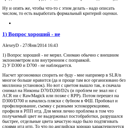
Ну и опять же, чтобы что-то с этим делать - надо описать
числом, то есть выработать формальный критерий оценки.
1) Вопрос хороший - не
AlexeyD
- 27/Янв/2014 16:43
1) Вопрос хороший - не мерял. Снимаю обычно с внешним
экпонометром или внутренним с поправкой.
2) У D300 и D700 - не наблюдается.
Насчет эргономики спорить не буду - мне например в SLR/n
многое больше нравится (да и проще там все организовано без
миллиона установок). Но вот с цветом вышло так, я сначала
снимал на Никоны D70/D200/D2x (и проблем не знал ни с
ACR ни с RawMagick или позже с RPP). Потом перешел на
D300/D700 и начались пляски с бубном в ФШ. Пробовал и
профилирование, съемку с разными эспокоррекциями,
профиля в РПП итд. Для меня лично проблема в том что
получаемый цвет не выдерживал постобработки, разрушался
быстрее, отдельные цвета зачастую надо было подтягивать
слоями итд итп. То что по английски хорошо характеризуется