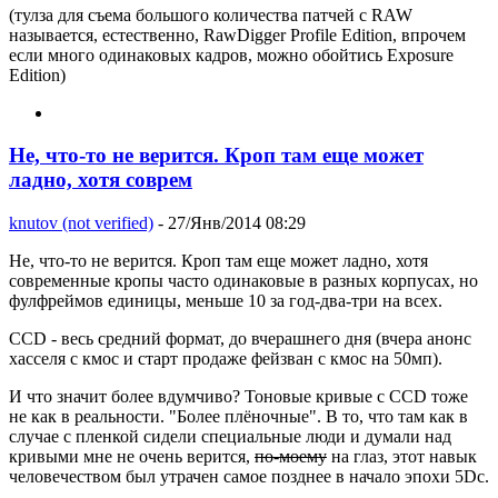
(тулза для съема большого количества патчей с RAW
называется, естественно, RawDigger Profile Edition, впрочем
если много одинаковых кадров, можно обойтись Exposure
Edition)
Не, что-то не верится. Кроп там еще может
ладно, хотя соврем
knutov (not verified)
- 27/Янв/2014 08:29
Не, что-то не верится. Кроп там еще может ладно, хотя
современные кропы часто одинаковые в разных корпусах, но
фулфреймов единицы, меньше 10 за год-два-три на всех.
CCD - весь средний формат, до вчерашнего дня (вчера анонс
хасселя с кмос и старт продаже фейзван с кмос на 50мп).
И что значит более вдумчиво? Тоновые кривые с CCD тоже
не как в реальности. "Более плёночные". В то, что там как в
случае с пленкой сидели специальные люди и думали над
кривыми мне не очень верится,
по-моему
на глаз, этот навык
человечеством был утрачен самое позднее в начало эпохи 5Dc.