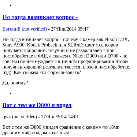
Но тогда возникает вопрос -
Евгений (not verified)
- 27/Янв/2014 05:47
Но тогда возникает вопрос - почему с камер как Nikon D2X,
Sony A900, Kodak Proback или SLR/n/c цвет с сенсоров
получается хороший, тягучий и не разваливается при
постобработке в ФШ, а скажем с Nikon D300 или D700 - не
совсем (точнее нуждается в точном профилировании чтобы
получить хороший результат, тянется плохо в постобработке,
итд). Как скажем это формализовать?
Да, почему?
Вот с тем же D800 я видел
qwz (not verified)
- 27/Янв/2014 14:01
Вот с тем же D800 я видел сравнение с какимм-то 16мп
древним цифрозадом кодачным.