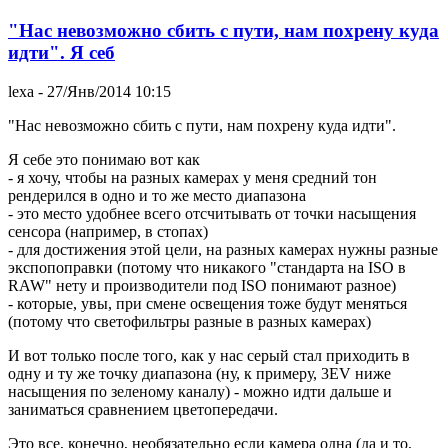
"Нас невозможно сбить с пути, нам похрену куда
идти". Я себ
lexa
- 27/Янв/2014 10:15
"Нас невозможно сбить с пути, нам похрену куда идти".
Я себе это понимаю вот как
- я хочу, чтобы на разных камерах у меня средний тон
рендерился в одно и то же место диапазона
- это место удобнее всего отсчитывать от точки насыщения
сенсора (например, в стопах)
- для достижения этой цели, на разных камерах нужны разные
экспопоправки (потому что никакого "стандарта на ISO в
RAW" нету и производители под ISO понимают разное)
- которые, увы, при смене освещения тоже будут меняться
(потому что светофильтры разные в разных камерах)
И вот только после того, как у нас серый стал приходить в
одну и ту же точку диапазона (ну, к примеру, 3EV ниже
насыщения по зеленому каналу) - можно идти дальше и
заниматься сравнением цветопередачи.
Это все, конечно, необязательно если камера одна (да и то,