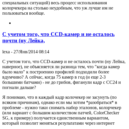
специальных ситуаций) весь процесс использования
колорчекера на столько неудобным, что уж лучше им не
пользоваться вообще.
С учетом того, что CCD-камер и не осталось
почти (ну Лейка,
lexa
- 27/Янв/2014 08:14
С учетом того, что CCD-камер и не осталось почти (ну Лейка,
наверное), не объясняется ли разница тем, что "когда камер
было мало" к построению профилей подходили более
вдумчиво? А сейчас, когда 75 камер в год (и еще 2-3
большими батчами) - не до грибов, фиганули кадр с CC24 и
погнали дальше?
Я понимаю, что в каждый кадр колочекер не засунуть (по
всяким причинам), однако если мы хотим *разобраться* в
проблеме - нужно таки снимать набор эталонов, колорчекер
(или вариант с большим количеством патчей, ColorChecker
SG, к примеру) получается единственным вариантом,
который позволит меняться результатами через интернет