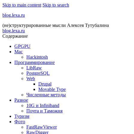
Skip to main content
Skip to search
blog.lexa.ru
(не)структурированные мысли Алексея Тутубалина
blog.lexa.ru
Содержание
GPGPU
Mac
Hackintosh
Программирование
LibRaw
PostgreSQL
Web
Drupal
Movable Type
Численные методы
Разное
10G и Infiniband
Почта и Таможня
Туризм
Фото
FastRawViewer
RawDigger