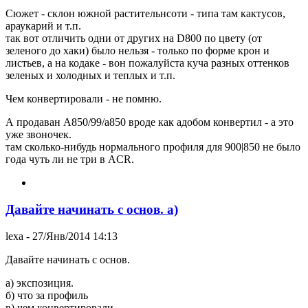
Сюжет - склон южной растительнсоти - типа там кактусов,
араукарий и т.п.
так вот отличить одни от других на D800 по цвету (от
зеленого до хаки) было нельзя - только по форме крон и
листьев, а на кодаке - вон пожалуйста куча разных оттенков
зеленых и холодных и теплых и т.п.
Чем конвертировали - не помню.
А продаван А850/99/а850 вроде как адобом конвертил - а это
уже звоночек.
там сколько-нибудь нормального профиля для 900|850 не было
года чуть ли не три в ACR.
Давайте начинать с основ. а)
lexa
- 27/Янв/2014 14:13
Давайте начинать с основ.
а) экспозиция.
б) что за профиль
в) чем конвертировали