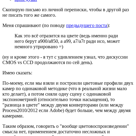
Скопирую письмо из личной переписки, чтобы в другой раз
не писать того же самого.
Меня спрашивают (по поводу
предыдущего поста
):
Как это всё отразится на цвете (ведь именно ради
него берут a900/a850, а a99, a7/a7r ради исо, может
немного утрировано =)
(ну и кроме этого - я тут с удивлением узнал, что дискуссии
CMOS vs CCD продолжаются по сей день).
Имею сказать:
По-моему, если мы взяли и построили цветовые профили двух
камер по одинаковой методике (что в реальной жизни мало
кто делает), а потом сняли одну сцену с одинаковой
экспонометрией (относительно точки насыщения), то
"разница в цвете" между двумя конверторами (или между
Process2010/2012 если Adobe) будет больше, чем между двумя
камерами.
Таким образом, говорить о "вообще цветовоспроизведении"
смысла нет, применением достаточно несложных и