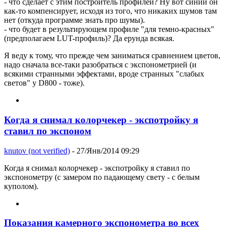
- что сделает с этим построитель профилей? Ну вот синий он
как-то компенсирует, исходя из того, что никаких шумов там
нет (откуда программе знать про шумы).
- что будет в результирующем профиле "для темно-красных"
(предполагаем LUT-профиль)? Да ерунда всякая.
Я веду к тому, что прежде чем заниматься сравнением цветов,
надо сначала все-таки разобраться с экспонометрией (и
всякими странными эффектами, вроде странных "слабых
светов" у D800 - тоже).
Когда я снимал колорчекер - экспотройку я
ставил по экспоном
knutov (not verified)
- 27/Янв/2014 09:29
Когда я снимал колорчекер - экспотройку я ставил по
экспонометру (с замером по падающему свету - с белым
куполом).
Показания камерного экспонометра во всех