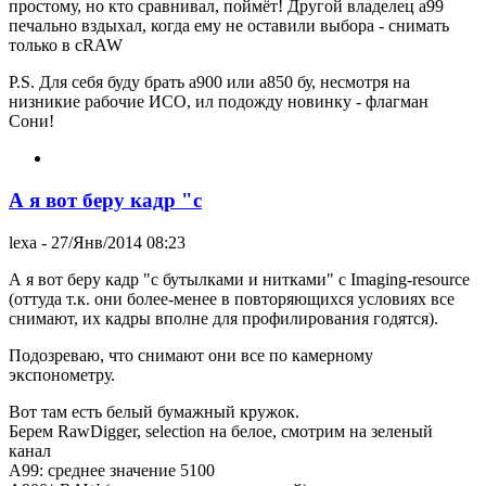
простому, но кто сравнивал, поймёт! Другой владелец a99
печально вздыхал, когда ему не оставили выбора - снимать
только в cRAW
P.S. Для себя буду брать a900 или a850 бу, несмотря на
низникие рабочие ИСО, ил подожду новинку - флагман
Сони!
А я вот беру кадр "с
lexa
- 27/Янв/2014 08:23
А я вот беру кадр "с бутылками и нитками" с Imaging-resource
(оттуда т.к. они более-менее в повторяющихся условиях все
снимают, их кадры вполне для профилирования годятся).
Подозреваю, что снимают они все по камерному
экспонометру.
Вот там есть белый бумажный кружок.
Берем RawDigger, selection на белое, смотрим на зеленый
канал
A99: среднее значение 5100