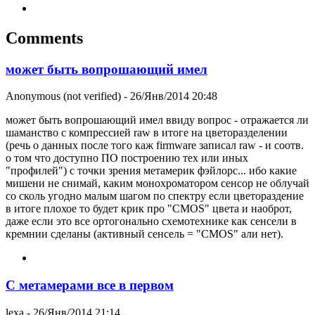
Comments
может быть вопрошающий имел
Anonymous (not verified)
- 26/Янв/2014 20:48
может быть вопрошающий имел ввиду вопрос - отражается ли
шаманство с компрессией raw в итоге на цветоразделении
(речь о данных после того каж firmware записал raw - и соотв.
о том что доступно ПО построению тех или иных
"профилей") с точки зрения метамерик фэйлорс... ибо какие
мишени не снимай, каким монохроматором сенсор не облучай
со сколь угодно малым шагом по спектру если цветораздение
в итоге плохое то будет крик про "CMOS" цвета и наоброт,
даже если это все ортогонально схемотехнике как сенсели в
кремнии сделаны (активный сенсель = "CMOS" али нет).
С метамерами все в первом
lexa
- 26/Янв/2014 21:14