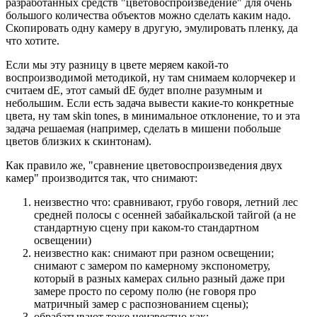
разработанных средств "цветовоспроизведение" для очень
большого количества объектов можно сделать каким надо.
Скопировать одну камеру в другую, эмулировать пленку, да
что хотите.
Если мы эту разницу в цвете меряем какой-то
воспроизводимой методикой, ну там снимаем колорчекер и
считаем dE, этот самый dE будет вполне разумным и
небольшим. Если есть задача вывести какие-то конкретные
цвета, ну там skin tones, в минимальное отклонение, то и эта
задача решаемая (например, сделать в мишени побольше
цветов близких к скинтонам).
Как правило же, "сравнение цветовоспроизведения двух
камер" производится так, что снимают:
неизвестно что: сравнивают, грубо говоря, летний лес
средней полосы с осенней забайкальской тайгой (а не
стандартную сцену при каком-то стандартном
освещении)
неизвестно как: снимают при разном освещении;
снимают с замером по камерному экспонометру,
который в разных камерах сильно разный даже при
замере просто по серому полю (не говоря про
матричный замер с распознованием сцены);
обрабатывают тоже неизвестно как: