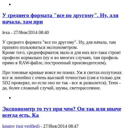
У среднего формата "все по другому". Ну, для
начала, там при
lexa
- 27/Янв/2014 08:40
У среднего формата "все по другому". Ну, для начала, там
принято пользоваться экспонометром.
Кроме того, среднеформаток мало и для них все-таки строят
профили нормально (ну и во многих случаях, там профиль
прямо в RAW-файле, построенный производителем).
Про тоновые кривые вовсе не понял. Уж в светах-полутонах
все ж линейно с очень высокой точностью (сам я только для
5D2 проверял, но если оно не так - все ж развалится). Тени -
да, более сложный случай, шумы, светорассеяние.
Экспонометр то тут при чем? Он так или иначе
всегда есть. Ка
knutov (not verified)
- 27/Янв/2014 08:47