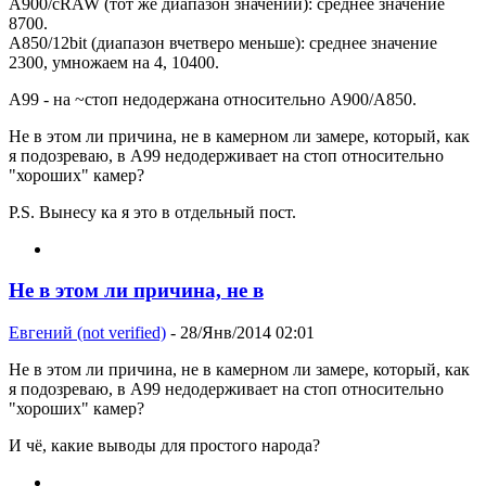
A900/cRAW (тот же диапазон значений): среднее значение
8700.
A850/12bit (диапазон вчетверо меньше): среднее значение
2300, умножаем на 4, 10400.
A99 - на ~стоп недодержана относительно A900/A850.
Не в этом ли причина, не в камерном ли замере, который, как
я подозреваю, в A99 недодерживает на стоп относительно
"хороших" камер?
P.S. Вынесу ка я это в отдельный пост.
Не в этом ли причина, не в
Евгений (not verified)
- 28/Янв/2014 02:01
Не в этом ли причина, не в камерном ли замере, который, как
я подозреваю, в A99 недодерживает на стоп относительно
"хороших" камер?
И чё, какие выводы для простого народа?