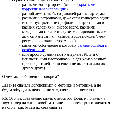
разными конверторами (втч. со
скрытыми
коррекциями экспозиции
);
разной демозаикой, создающей разные артефакты;
разными настройками, даже если конвертор один;
используя цветовые профили, построенными в
разных условиях и, скорее всего, разными
методиками (или, того хуже, скопированными с
другой камеры т.к. "камеры вроде похожи", чем
регулярно развлекается Adobe)
разными color engine в которых
разные ошибки и
особенности
;
или просто сравнивают камерные JPEG-и с
неизвестными настройками (а для камер разных
производителей - они еще и не имеют аналогов
друг у друга).
О чем мы, собственно, говорим?
Давайте сначала договоримся о метрике и методике, а не
будем обсуждать неизвестно что, снятое неизвестно как.
P.S. Это и к сравнению камер относится. Если, к примеру, у
двух камер на одинаковой матрице экспонометрия отличается
на стоп - как будем их сравнивать?