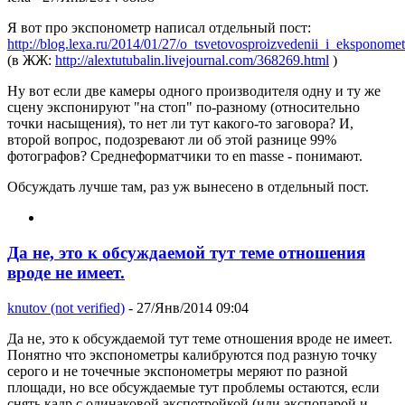
Я вот про экспонометр написал отдельный пост:
http://blog.lexa.ru/2014/01/27/o_tsvetovosproizvedenii_i_eksponometr
(в ЖЖ:
http://alextutubalin.livejournal.com/368269.html
)
Ну вот если две камеры одного производителя одну и ту же
сцену экспонируют "на стоп" по-разному (относительно
точки насыщения), то нет ли тут какого-то заговора? И,
второй вопрос, подозревают ли об этой разнице 99%
фотографов? Среднеформатчики то en masse - понимают.
Обсуждать лучше там, раз уж вынесено в отдельный пост.
Да не, это к обсуждаемой тут теме отношения
вроде не имеет.
knutov (not verified)
- 27/Янв/2014 09:04
Да не, это к обсуждаемой тут теме отношения вроде не имеет.
Понятно что экспонометры калибруются под разную точку
серого и не точечные экспонометры меряют по разной
площади, но все обсуждаемые тут проблемы остаются, если
снять кадр с одинаковой экспотройкой (или экспопарой и