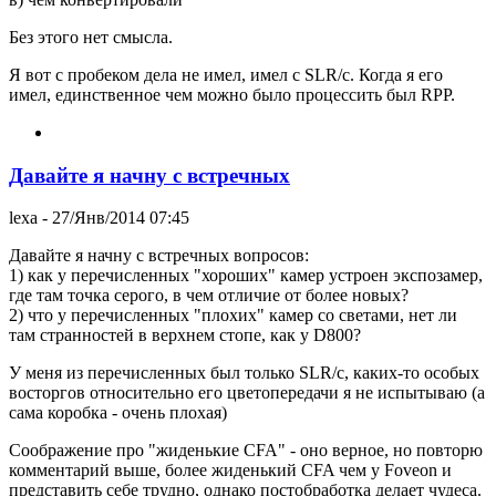
Без этого нет смысла.
Я вот с пробеком дела не имел, имел с SLR/c. Когда я его
имел, единственное чем можно было процессить был RPP.
Давайте я начну с встречных
lexa
- 27/Янв/2014 07:45
Давайте я начну с встречных вопросов:
1) как у перечисленных "хороших" камер устроен экспозамер,
где там точка серого, в чем отличие от более новых?
2) что у перечисленных "плохих" камер со светами, нет ли
там странностей в верхнем стопе, как у D800?
У меня из перечисленных был только SLR/c, каких-то особых
восторгов относительно его цветопередачи я не испытываю (а
сама коробка - очень плохая)
Соображение про "жиденькие CFA" - оно верное, но повторю
комментарий выше, более жиденький CFA чем у Foveon и
представить себе трудно, однако постобработка делает чудеса.