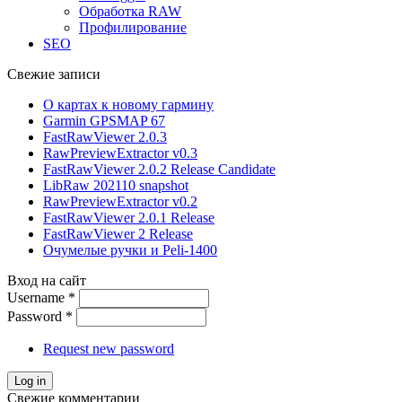
Обработка RAW
Профилирование
SEO
Свежие записи
О картах к новому гармину
Garmin GPSMAP 67
FastRawViewer 2.0.3
RawPreviewExtractor v0.3
FastRawViewer 2.0.2 Release Candidate
LibRaw 202110 snapshot
RawPreviewExtractor v0.2
FastRawViewer 2.0.1 Release
FastRawViewer 2 Release
Очумелые ручки и Peli-1400
Вход на сайт
Username
*
Password
*
Request new password
Свежие комментарии