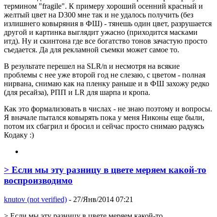
термином "fragile". К примеру хороший осенний красный и
желтый цвет на D300 мне так и не удалось получить (без
излишнего ковыряния в ФШ) - тянешь один цвет, разрушается
другой и картинка выглядит ужасно (приходится масками
итд). Ну и скинтона где все богатство тонов зачастую просто
съедается. Да для рекламной съемки может самое то.
В результате перешел на SLR/n и несмотря на всякие
проблемы с нее уже второй год не слезаю, с цветом - полная
нирвана, снимаю как на пленку раньше и в ФШ захожу редко
(для ресайза), РПП и LR для шарпа и кропа.
Как это формализовать в числах - не знаю поэтому и вопросы.
Я вначале пытался ковырять пока у меня Никоны еще были,
потом их сбагрил и бросил и сейчас просто снимаю радуясь
Кодаку :)
> Если мы эту разницу в цвете меряем какой-то
воспроизводимо
knutov (not verified)
- 27/Янв/2014 07:21
> Если мы эту разницу в цвете меряем какой-то