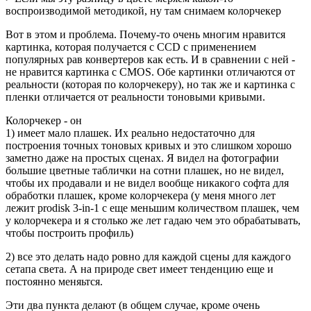
воспроизводимой методикой, ну там снимаем колорчекер
Вот в этом и проблема. Почему-то очень многим нравится
картинка, которая получается с CCD с применением
популярных рав конвертеров как есть. И в сравнении с ней -
не нравится картинка с CMOS. Обе картинки отличаются от
реальности (которая по колорчекеру), но так же и картинка с
пленки отличается от реальности тоновыми кривыми.
Колорчекер - он
1) имеет мало плашек. Их реально недостаточно для
построения точных тоновых кривых и это слишком хорошо
заметно даже на простых сценах. Я видел на фотографии
большие цветные таблички на сотни плашек, но не видел,
чтобы их продавали и не видел вообще никакого софта для
обработки плашек, кроме колорчекера (у меня много лет
лежит prodisk 3-in-1 с еще меньшим количеством плашек, чем
у колорчекера и я столько же лет гадаю чем это обрабатывать,
чтобы построить профиль)
2) все это делать надо ровно для каждой сцены для каждого
сетапа света. А на природе свет имеет тенденцию еще и
постоянно меняьтся.
Эти два пункта делают (в общем случае, кроме очень