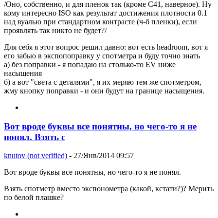
/Оно, собственно, и для пленок так (кроме C41, наверное). Ну
кому интересно ISO как результат достижения плотности 0.1
над вуалью при стандартном контрасте (ч-б пленки), если
проявлять так никто не будет?/
Для себя я этот вопрос решил давно: вот есть headroom, вот я
его забью в экспопоправку у спотметра и буду точно знать
а) без поправки - я попадаю на столько-то EV ниже
насыщения
б) а вот "света с деталями", я их меряю тем же спотметром,
жму кнопку поправки - и они будут на границе насыщения.
Вот вроде буквы все понятны, но чего-то я не
понял. Взять с
knutov (not verified)
- 27/Янв/2014 09:57
Вот вроде буквы все понятны, но чего-то я не понял.
Взять спотметр вместо экспонометра (какой, кстати?)? Мерить
по белой плашке?