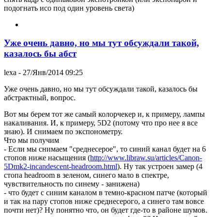
подогнать исо под один уровень света)
Уже очень давно, но мы тут обсуждали такой,
казалось бы абст
lexa
- 27/Янв/2014 09:25
Уже очень давно, но мы тут обсуждали такой, казалось бы
абстрактный, вопрос.
Вот мы берем тот же самый колорчекер и, к примеру, лампы
накаливания. И, к примеру, 5D2 (потому что про нее я все
знаю). И снимаем по экспонометру.
Что мы получим
- Если мы снимаем "среднесерое", то синий канал будет на 6
стопов ниже насыщения (
http://www.libraw.su/articles/Canon-
5Dmk2-incandescent-headroom.html
). Ну так устроен замер (4
стопа headroom в зеленом, синего мало в спектре,
чувствительность по синему - занижена)
- что будет с синим каналом в темно-красном патче (который
и так на пару стопов ниже среднесерого, а синего там вовсе
почти нет)? Ну понятно что, он будет где-то в районе шумов.