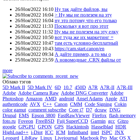
26/Ноя/2022 16:10
Ну так дайте файлов, вы
26/Ноя/2022 16:04
> Ну мы не полезем на эту
26/Ноя/2022 16:04
ну это потому что его только
26/Ноя/2022 11:33
Поскольку я вот про этот
26/Ноя/2022 11:32
Ну мы не полезем на эту елку
26/Ноя/2022 10:50
вот туда же их маркетинг =
26/Ноя/2022 10:47
там есть условно-бесплатный
26/Ноя/2022 10:43
https://cam.start.canon/en
26/Ноя/2022 09:34
А дайте пример, а то мы о
25/Ноя/2022 23:59
А новомодные .CRN файлы от
more
Облако тэгов
5D Mark II
5D Mark IV
6D
10.7
450D
A7R
A7R-II
A7R-III
Adobe
Adobe Camera Raw
Adobe DNG Converter
Adobe
Photoshop
Amazon
AMD
android
Ansel Adams
Apple
ATI
authenticode
AVX
C++
Canon
CMM
Code Signing
Cokin
color gamut
comment subscribe
Core i7
D7
dcraw
DNG
Drupal
EMS
Epson 3800
FastRawViewer
Firefox
flash memory
foto.ru
Foveon
FreeBSD
Fuji SuperCCD
Garmin
gcc
Gitzo
google
GPGPU
GPON
GPS
Hackintosh
Hasselblad
HDR
HighLoad++
i-Diot
ICC
ICM
Infiniband
intel
ISPC
JNX
Leopard
LibRaw
Linux
Livejournal
Macbook Pro
Mac OS X