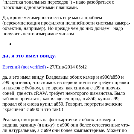
"пластика тональных переходов") - надо разобраться с
плоскими одноцветными плашками.
Да, кроме метамерности есть еще масса проблем
(перекомпенсация профилями нелинейности системы камера-
объектив, например). Но прежде чем до них дойдем - надо
получить нечто измеримое числом.
да, я это имел ввиду.
Евгений (not verified)
- 27/Янв/2014 05:42
да, я это имел ввиду. Владельцы обоих камер и a900/a850 и
a99 признают, что снимок из первой почти не требует правки
и плясок с бубном, в то время, как снимок с a99 и прочих
соней, где есть cRAW, требует некоторого шаманства. Было
забавно прочитать, как владелец продал a850, купил a99,
продал её и снова купил a850. Говорит, портреты женские
"красивей" с a900 и это так!!!
Реально, смотришь на фотокарточки с обоих и камер и
видишь разницу (я вижу): с a900 они более естественные что-
ли натуральные, а с a99 они более компьютерные. Может по-