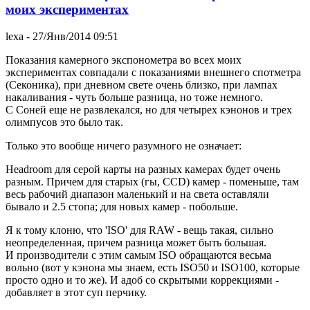
моих экспериментах
lexa
- 27/Янв/2014 09:51
Показания камерного экспонометра во всех моих
экспериментах совпадали с показаниями внешнего спотметра
(Секоника), при дневном свете очень близко, при лампах
накаливания - чуть больше разница, но тоже немного.
С Соней еще не развлекался, но для четырех кэнонов и трех
олимпусов это было так.
Только это вообще ничего разумного не означает:
Headroom для серой карты на разных камерах будет очень
разным. Причем для старых (гы, CCD) камер - поменьше, там
весь рабочий диапазон маленький и на света оставляли
бывало и 2.5 стопа; для новых камер - побольше.
Я к тому клоню, что 'ISO' для RAW - вещь такая, сильно
неопределенная, причем разница может быть большая.
И производители с этим самым ISO обращаются весьма
вольно (вот у кэнона мы знаем, есть ISO50 и ISO100, которые
просто одно и то же). И адоб со скрытыми коррекциями -
добавляет в этот суп перчику.