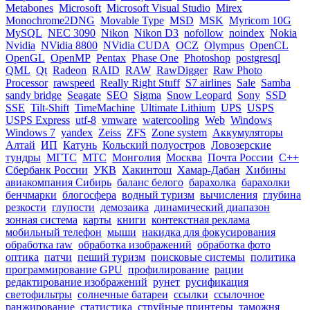
Metabones
Microsoft
Microsoft Visual Studio
Mirex
Monochrome2DNG
Movable Type
MSD
MSK
Myricom 10G
MySQL
NEC 3090
Nikon
Nikon D3
nofollow
noindex
Nokia
Nvidia
NVidia 8800
NVidia CUDA
OCZ
Olympus
OpenCL
OpenGL
OpenMP
Pentax
Phase One
Photoshop
postgresql
QML
Qt
Radeon
RAID
RAW
RawDigger
Raw Photo
Processor
rawspeed
Really Right Stuff
S7 airlines
Sale
Samba
sandy bridge
Seagate
SEO
Sigma
Snow Leopard
Sony
SSD
SSE
Tilt-Shift
TimeMachine
Ultimate Lithium
UPS
USPS
USPS Express
utf-8
vmware
watercooling
Web
Windows
Windows 7
yandex
Zeiss
ZFS
Zone system
Аккумуляторы
Алтай
ИП
Катунь
Кольский полуостров
Ловозерские
тундры
МГТС
МТС
Монголия
Москва
Почта России
С++
Сбербанк России
УКВ
Хакинтош
Хамар-Дабан
Хибины
авиакомпания Сибирь
баланс белого
барахолка
барахолки
бенчмарки
блогосфера
водный туризм
вычисления
глубина
резкости
глупости
демозаика
динамический диапазон
зонная система
карты
книги
контекстная реклама
мобильный телефон
мыши
накидка для фокусирования
обработка raw
обработка изображений
обработка фото
оптика
патчи
пеший туризм
поисковые системы
политика
программирование GPU
профилирование
рации
редактирование изображений
рунет
русификация
светофильтры
солнечные батареи
ссылки
ссылочное
ранжирование
статистика
струйные принтеры
таможня