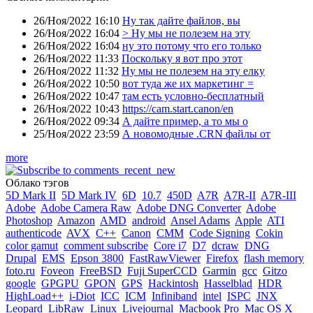
26/Ноя/2022 16:10
Ну так дайте файлов, вы
26/Ноя/2022 16:04
> Ну мы не полезем на эту
26/Ноя/2022 16:04
ну это потому что его только
26/Ноя/2022 11:33
Поскольку я вот про этот
26/Ноя/2022 11:32
Ну мы не полезем на эту елку
26/Ноя/2022 10:50
вот туда же их маркетинг =
26/Ноя/2022 10:47
там есть условно-бесплатный
26/Ноя/2022 10:43
https://cam.start.canon/en
26/Ноя/2022 09:34
А дайте пример, а то мы о
25/Ноя/2022 23:59
А новомодные .CRN файлы от
more
Облако тэгов
5D Mark II
5D Mark IV
6D
10.7
450D
A7R
A7R-II
A7R-III
Adobe
Adobe Camera Raw
Adobe DNG Converter
Adobe
Photoshop
Amazon
AMD
android
Ansel Adams
Apple
ATI
authenticode
AVX
C++
Canon
CMM
Code Signing
Cokin
color gamut
comment subscribe
Core i7
D7
dcraw
DNG
Drupal
EMS
Epson 3800
FastRawViewer
Firefox
flash memory
foto.ru
Foveon
FreeBSD
Fuji SuperCCD
Garmin
gcc
Gitzo
google
GPGPU
GPON
GPS
Hackintosh
Hasselblad
HDR
HighLoad++
i-Diot
ICC
ICM
Infiniband
intel
ISPC
JNX
Leopard
LibRaw
Linux
Livejournal
Macbook Pro
Mac OS X