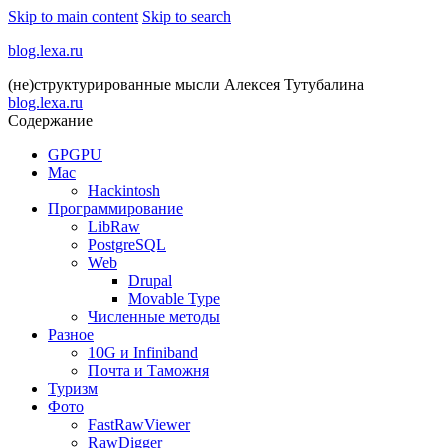
Skip to main content
Skip to search
blog.lexa.ru
(не)структурированные мысли Алексея Тутубалина
blog.lexa.ru
Содержание
GPGPU
Mac
Hackintosh
Программирование
LibRaw
PostgreSQL
Web
Drupal
Movable Type
Численные методы
Разное
10G и Infiniband
Почта и Таможня
Туризм
Фото
FastRawViewer
RawDigger