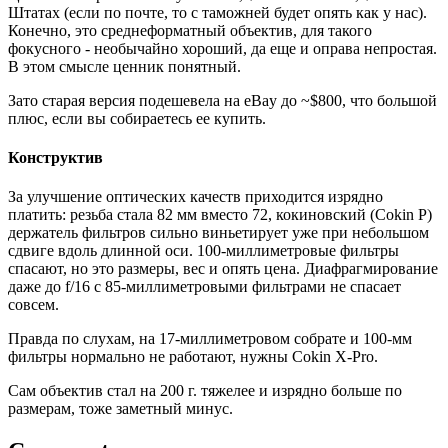
Штатах (если по почте, то с таможней будет опять как у нас).
Конечно, это среднеформатный объектив, для такого
фокусного - необычайно хороший, да еще и оправа непростая.
В этом смысле ценник понятный.
Зато старая версия подешевела на eBay до ~$800, что большой
плюс, если вы собираетесь ее купить.
Конструктив
За улучшение оптических качеств приходится изрядно
платить: резьба стала 82 мм вместо 72, кокиновский (Cokin P)
держатель фильтров сильно виньетирует уже при небольшом
сдвиге вдоль длинной оси. 100-миллиметровые фильтры
спасают, но это размеры, вес и опять цена. Диафрагмирование
даже до f/16 c 85-миллиметровыми фильтрами не спасает
совсем.
Правда по слухам, на 17-миллиметровом собрате и 100-мм
фильтры нормально не работают, нужны Cokin X-Pro.
Сам объектив стал на 200 г. тяжелее и изрядно больше по
размерам, тоже заметный минус.