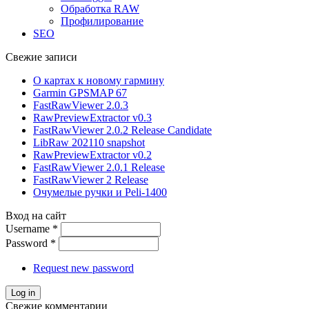
Обработка RAW
Профилирование
SEO
Свежие записи
О картах к новому гармину
Garmin GPSMAP 67
FastRawViewer 2.0.3
RawPreviewExtractor v0.3
FastRawViewer 2.0.2 Release Candidate
LibRaw 202110 snapshot
RawPreviewExtractor v0.2
FastRawViewer 2.0.1 Release
FastRawViewer 2 Release
Очумелые ручки и Peli-1400
Вход на сайт
Username
*
Password
*
Request new password
Свежие комментарии