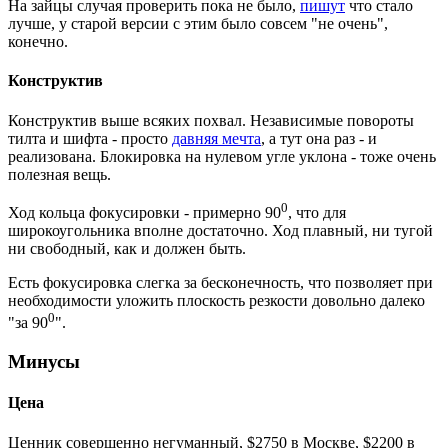
На зайцы случая проверить пока не было,
пишут
что стало
лучше, у старой версии с этим было совсем "не очень",
конечно.
Конструктив
Конструктив выше всяких похвал. Независимые повороты
тилта и шифта - просто
давняя мечта
, а тут она раз - и
реализована. Блокировка на нулевом угле уклона - тоже очень
полезная вещь.
0
Ход кольца фокусировки - примерно 90
, что для
широкоугольника вполне достаточно. Ход плавный, ни тугой
ни свободный, как и должен быть.
Есть фокусировка слегка за бесконечность, что позволяет при
необходимости уложить плоскость резкости довольно далеко
0
"за 90
".
Минусы
Цена
Ценник совершенно негуманный, $2750 в Москве, $2200 в