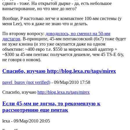
сдвига - тоже. На открытой дырке - да, есть небольшое
виньетирование, но что мне до него?
Вообще, P настолько легче и компактнее 100-мм системы (у
меня Lee), что я даже не знаю что и делать.
По второму вопросу:
доводилось, но сменил на 50-мм
дистагон
. В-принципе, 45-мм пентаксовский (6x7) тоже будет
не хуже кэнона (и это уже окупается даже на одном
объективе: ~400 евро т.е. $550 за мирексовский адаптер +
~$300 за 45-мм пентакс получается дешевле, чем 45 TS-E б/у,
не говоря о новом).
Спасибо, изучаю http://blog.lexa.ru/tags/mirex
pavel_burov (not verified)
- 09/Мар/2010 17:58
Спасибо, изучаю
http://blog.lexa.ru/tags/mirex
Если 45-мм не догма, то рекомендую к
рассмотрению еще пентак
lexa
- 09/Мар/2010 20:05