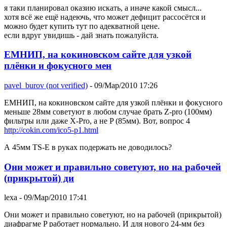
я таки планировал оказию искать, а иначе какой смысл...
хотя всё же ещё надеючь, что может дефицит рассосётся и
можно будет купить тут по адекватной цене.
если вдруг увидишь - дай знать пожалуйста.
ЕМНИП, на кокиновском сайте для узкой
плёнки и фокусного мен
pavel_burov (not verified)
- 09/Мар/2010 17:26
ЕМНИП, на кокиновском сайте для узкой плёнки и фокусного
меньше 28мм советуют в любом случае брать Z-pro (100мм)
фильтры или даже X-Pro, а не P (85мм). Вот, вопрос 4
http://cokin.com/ico5-p1.html
А 45мм TS-E в руках подержать не доводилось?
Они может и правильно советуют, но на рабочей
(прикрытой) ди
lexa
- 09/Мар/2010 17:41
Они может и правильно советуют, но на рабочей (прикрытой)
диафрагме P работает нормально. И для нового 24-мм без