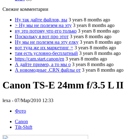
Свежие комментарии
Ну так дайте файлов, вы
3 years 8 months ago
> Ну мы не полезем на эту
3 years 8 months ago
ну это потому что его только
3 years 8 months ago
Поскольку я вот про этот
3 years 8 months ago
Ну мы не полезем на эту елку
3 years 8 months ago
вот туда же их маркетинг =
3 years 8 months ago
там есть условно-бесплатный
3 years 8 months ago
https://cam.start.canon/en
3 years 8 months ago
А дайте пример, а то мы о
3 years 8 months ago
А новомодные .CRN файлы от
3 years 8 months ago
Canon TS-E 24mm f/3.5 L II
lexa
- 07/Мар/2010 12:33
Фото
Canon
Tilt-Shift