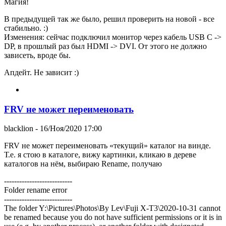
Магия!
В предыдущей так же было, решил проверить на новой - все
стабильно. :)
Изменения: сейчас подключил монитор через кабель USB C ->
DP, в прошлый раз был HDMI -> DVI. От этого не должно
зависеть, вроде бы.
Апдейт. Не зависит :)
FRV не может переименовать
blacklion
- 16/Ноя/2020 17:00
FRV не может переименовать «текущий» каталог на винде.
Т.е. я стою в каталоге, вижу картинки, кликаю в дереве
каталогов на нём, выбираю Rename, получаю
---------------------------
Folder rename error
---------------------------
The folder Y:\Pictures\Photos\By Lev\Fuji X-T3\2020-10-31 cannot
be renamed because you do not have sufficient permissions or it is in