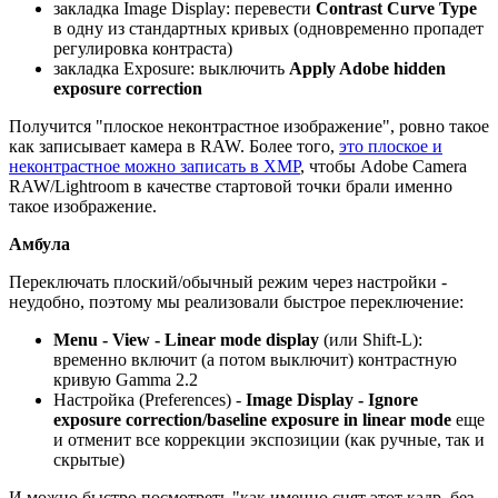
закладка Image Display: перевести
Contrast Curve Type
в одну из стандартных кривых (одновременно пропадет
регулировка контраста)
закладка Exposure: выключить
Apply Adobe hidden
exposure correction
Получится "плоское неконтрастное изображение", ровно такое
как записывает камера в RAW. Более того,
это плоское и
неконтрастное можно записать в XMP
, чтобы Adobe Camera
RAW/Lightroom в качестве стартовой точки брали именно
такое изображение.
Амбула
Переключать плоский/обычный режим через настройки -
неудобно, поэтому мы реализовали быстрое переключение:
Menu - View - Linear mode display
(или Shift-L):
временно включит (а потом выключит) контрастную
кривую Gamma 2.2
Настройка (Preferences) -
Image Display - Ignore
exposure correction/baseline exposure in linear mode
еще
и отменит все коррекции экспозиции (как ручные, так и
скрытые)
И можно быстро посмотреть "как именно снят этот кадр, без