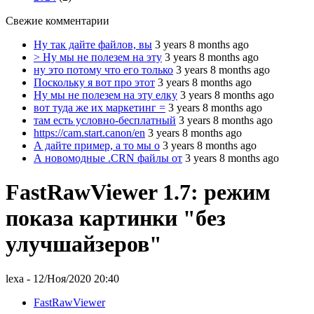
Свежие комментарии
Ну так дайте файлов, вы
3 years 8 months ago
> Ну мы не полезем на эту
3 years 8 months ago
ну это потому что его только
3 years 8 months ago
Поскольку я вот про этот
3 years 8 months ago
Ну мы не полезем на эту елку
3 years 8 months ago
вот туда же их маркетинг =
3 years 8 months ago
там есть условно-бесплатный
3 years 8 months ago
https://cam.start.canon/en
3 years 8 months ago
А дайте пример, а то мы о
3 years 8 months ago
А новомодные .CRN файлы от
3 years 8 months ago
FastRawViewer 1.7: режим
показа картинки "без
улучшайзеров"
lexa
- 12/Ноя/2020 20:40
FastRawViewer