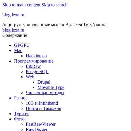
Skip to main content
Skip to search
blog.lexa.ru
(не)структурированные мысли Алексея Тутубалина
blog.lexa.ru
Содержание
GPGPU
Mac
Hackintosh
Программирование
LibRaw
PostgreSQL
Web
Drupal
Movable Type
Численные методы
Разное
10G и Infiniband
Почта и Таможня
Туризм
Фото
FastRawViewer
RawDigger