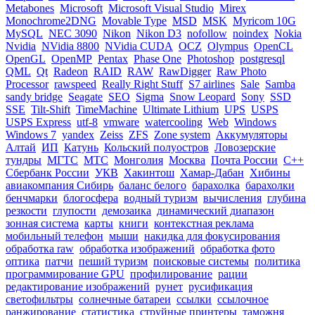
Metabones
Microsoft
Microsoft Visual Studio
Mirex
Monochrome2DNG
Movable Type
MSD
MSK
Myricom 10G
MySQL
NEC 3090
Nikon
Nikon D3
nofollow
noindex
Nokia
Nvidia
NVidia 8800
NVidia CUDA
OCZ
Olympus
OpenCL
OpenGL
OpenMP
Pentax
Phase One
Photoshop
postgresql
QML
Qt
Radeon
RAID
RAW
RawDigger
Raw Photo
Processor
rawspeed
Really Right Stuff
S7 airlines
Sale
Samba
sandy bridge
Seagate
SEO
Sigma
Snow Leopard
Sony
SSD
SSE
Tilt-Shift
TimeMachine
Ultimate Lithium
UPS
USPS
USPS Express
utf-8
vmware
watercooling
Web
Windows
Windows 7
yandex
Zeiss
ZFS
Zone system
Аккумуляторы
Алтай
ИП
Катунь
Кольский полуостров
Ловозерские
тундры
МГТС
МТС
Монголия
Москва
Почта России
С++
Сбербанк России
УКВ
Хакинтош
Хамар-Дабан
Хибины
авиакомпания Сибирь
баланс белого
барахолка
барахолки
бенчмарки
блогосфера
водный туризм
вычисления
глубина
резкости
глупости
демозаика
динамический диапазон
зонная система
карты
книги
контекстная реклама
мобильный телефон
мыши
накидка для фокусирования
обработка raw
обработка изображений
обработка фото
оптика
патчи
пеший туризм
поисковые системы
политика
программирование GPU
профилирование
рации
редактирование изображений
рунет
русификация
светофильтры
солнечные батареи
ссылки
ссылочное
ранжирование
статистика
струйные принтеры
таможня