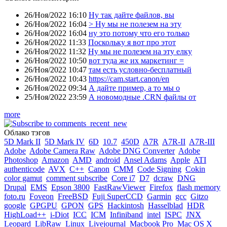
26/Ноя/2022 16:10
Ну так дайте файлов, вы
26/Ноя/2022 16:04
> Ну мы не полезем на эту
26/Ноя/2022 16:04
ну это потому что его только
26/Ноя/2022 11:33
Поскольку я вот про этот
26/Ноя/2022 11:32
Ну мы не полезем на эту елку
26/Ноя/2022 10:50
вот туда же их маркетинг =
26/Ноя/2022 10:47
там есть условно-бесплатный
26/Ноя/2022 10:43
https://cam.start.canon/en
26/Ноя/2022 09:34
А дайте пример, а то мы о
25/Ноя/2022 23:59
А новомодные .CRN файлы от
more
Облако тэгов
5D Mark II
5D Mark IV
6D
10.7
450D
A7R
A7R-II
A7R-III
Adobe
Adobe Camera Raw
Adobe DNG Converter
Adobe
Photoshop
Amazon
AMD
android
Ansel Adams
Apple
ATI
authenticode
AVX
C++
Canon
CMM
Code Signing
Cokin
color gamut
comment subscribe
Core i7
D7
dcraw
DNG
Drupal
EMS
Epson 3800
FastRawViewer
Firefox
flash memory
foto.ru
Foveon
FreeBSD
Fuji SuperCCD
Garmin
gcc
Gitzo
google
GPGPU
GPON
GPS
Hackintosh
Hasselblad
HDR
HighLoad++
i-Diot
ICC
ICM
Infiniband
intel
ISPC
JNX
Leopard
LibRaw
Linux
Livejournal
Macbook Pro
Mac OS X