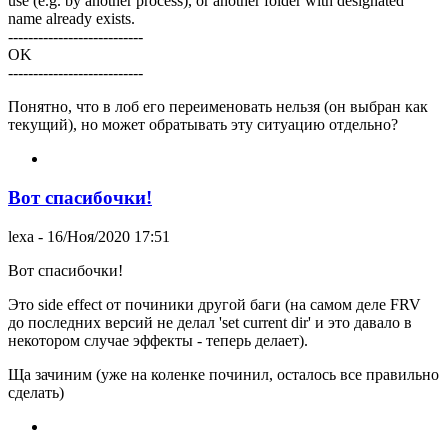
use (e.g. by another process), or another folder with designated
name already exists.
---------------------------
OK
---------------------------
Понятно, что в лоб его переименовать нельзя (он выбран как
текущий), но может обратывать эту ситуацию отдельно?
Вот спасибочки!
lexa
- 16/Ноя/2020 17:51
Вот спасибочки!
Это side effect от починики другой баги (на самом деле FRV
до последних версий не делал 'set current dir' и это давало в
некотором случае эффекты - теперь делает).
Ща зачиним (уже на коленке починил, осталось все правильно
сделать)