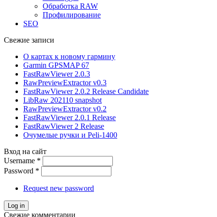
Обработка RAW
Профилирование
SEO
Свежие записи
О картах к новому гармину
Garmin GPSMAP 67
FastRawViewer 2.0.3
RawPreviewExtractor v0.3
FastRawViewer 2.0.2 Release Candidate
LibRaw 202110 snapshot
RawPreviewExtractor v0.2
FastRawViewer 2.0.1 Release
FastRawViewer 2 Release
Очумелые ручки и Peli-1400
Вход на сайт
Username
*
Password
*
Request new password
Свежие комментарии