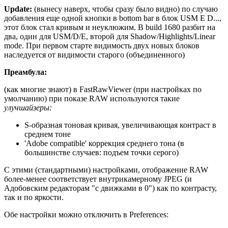
Update:
(вынесу наверх, чтобы сразу было видно) по случаю
добавления еще одной кнопки в bottom bar в блок USM E D...,
этот блок стал кривым и неуклюжим. В build 1680 разбит на
два, один для USM/D/E, второй для Shadow/Highlights/Linear
mode. При первом старте видимость двух новых блоков
наследуется от видимости старого (объединенного)
Преамбула:
(как многие знают) в FastRawViewer (при настройках по
умолчанию) при показе RAW используются такие
улучшайзеры:
S-образная тоновая кривая, увеличивающая контраст в
среднем тоне
'Adobe compatible' коррекция среднего тона (в
большинстве случаев: подъем точки серого)
С этими (стандартными) настройками, отображение RAW
более-менее соответствует внутрикамерному JPEG (и
Адобовским редакторам "с движками в 0") как по контрасту,
так и по яркости.
Обе настройки можно отключить в Preferences: