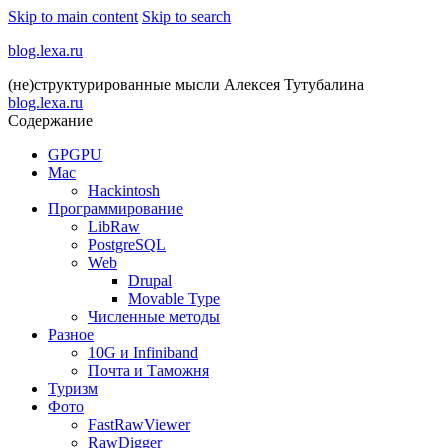
Skip to main content
Skip to search
blog.lexa.ru
(не)структурированные мысли Алексея Тутубалина
blog.lexa.ru
Содержание
GPGPU
Mac
Hackintosh
Программирование
LibRaw
PostgreSQL
Web
Drupal
Movable Type
Численные методы
Разное
10G и Infiniband
Почта и Таможня
Туризм
Фото
FastRawViewer
RawDigger