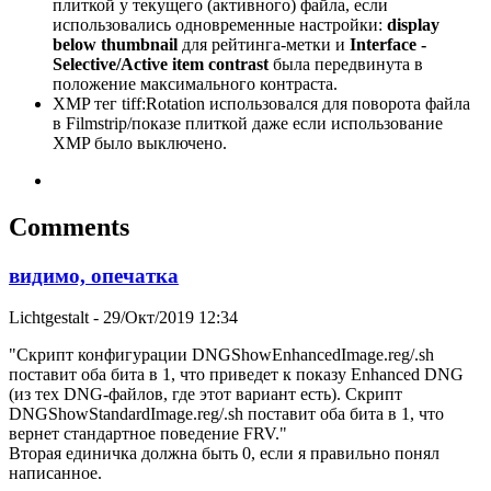
плиткой у текущего (активного) файла, если
использовались одновременные настройки:
display
below thumbnail
для рейтинга-метки и
Interface -
Selective/Active item contrast
была передвинута в
положение максимального контраста.
XMP тег tiff:Rotation использовался для поворота файла
в Filmstrip/показе плиткой даже если использование
XMP было выключено.
Comments
видимо, опечатка
Lichtgestalt
- 29/Окт/2019 12:34
"Скрипт конфигурации DNGShowEnhancedImage.reg/.sh
поставит оба бита в 1, что приведет к показу Enhanced DNG
(из тех DNG-файлов, где этот вариант есть). Скрипт
DNGShowStandardImage.reg/.sh поставит оба бита в 1, что
вернет стандартное поведение FRV."
Вторая единичка должна быть 0, если я правильно понял
написанное.