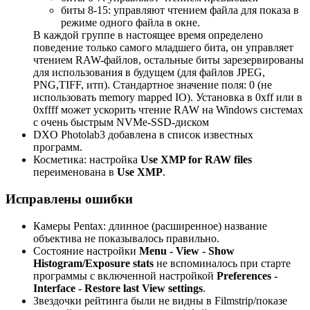
биты 8-15: управляют чтением файла для показа в
режиме одного файла в окне.
В каждой группе в настоящее время определено
поведение только самого младшего бита, он управляет
чтением RAW-файлов, остальные биты зарезервированы
для использования в будущем (для файлов JPEG,
PNG,TIFF, итп). Стандартное значение поля: 0 (не
использовать memory mapped IO). Установка в 0xff или в
0xffff может ускорить чтение RAW на Windows системах
с очень быстрым NVMe-SSD-диском
DXO Photolab3 добавлена в список известных
программ.
Косметика: настройка
Use XMP for RAW files
переименована в
Use XMP
.
Исправлены ошибки
Камеры Pentax: длинное (расширенное) название
объектива не показывалось правильно.
Состояние настройки
Menu - View - Show
Histogram/Exposure stats
не вспоминалось при старте
программы с включенной настройкой
Preferences -
Interface - Restore last View settings
.
Звездочки рейтинга были не видны в Filmstrip/показе