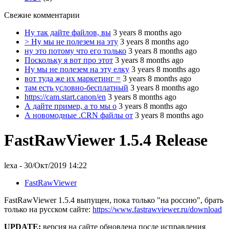
Свежие комментарии
Ну так дайте файлов, вы
3 years 8 months ago
> Ну мы не полезем на эту
3 years 8 months ago
ну это потому что его только
3 years 8 months ago
Поскольку я вот про этот
3 years 8 months ago
Ну мы не полезем на эту елку
3 years 8 months ago
вот туда же их маркетинг =
3 years 8 months ago
там есть условно-бесплатный
3 years 8 months ago
https://cam.start.canon/en
3 years 8 months ago
А дайте пример, а то мы о
3 years 8 months ago
А новомодные .CRN файлы от
3 years 8 months ago
FastRawViewer 1.5.4 Release
lexa
- 30/Окт/2019 14:22
FastRawViewer
FastRawViewer 1.5.4 выпущен, пока только "на россию", брать
только на русском сайте:
https://www.fastrawviewer.ru/download
UPDATE:
версия на сайте обновлена после исправления