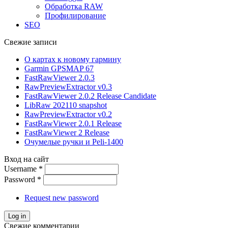
Обработка RAW
Профилирование
SEO
Свежие записи
О картах к новому гармину
Garmin GPSMAP 67
FastRawViewer 2.0.3
RawPreviewExtractor v0.3
FastRawViewer 2.0.2 Release Candidate
LibRaw 202110 snapshot
RawPreviewExtractor v0.2
FastRawViewer 2.0.1 Release
FastRawViewer 2 Release
Очумелые ручки и Peli-1400
Вход на сайт
Username
*
Password
*
Request new password
Свежие комментарии