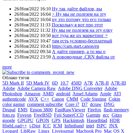
26/Ноя/2022 16:10
Ну так дайте файлов, вы
26/Ноя/2022 16:04
> Ну мы не полезем на эту
26/Ноя/2022 16:04
ну это потому что его только
26/Ноя/2022 11:33
Поскольку я вот про этот
26/Ноя/2022 11:32
Ну мы не полезем на эту елку
26/Ноя/2022 10:50
вот туда же их маркетинг =
26/Ноя/2022 10:47
там есть условно-бесплатный
26/Ноя/2022 10:43
https://cam.start.canon/en
26/Ноя/2022 09:34
А дайте пример, а то мы о
25/Ноя/2022 23:59
А новомодные .CRN файлы от
more
Облако тэгов
5D Mark II
5D Mark IV
6D
10.7
450D
A7R
A7R-II
A7R-III
Adobe
Adobe Camera Raw
Adobe DNG Converter
Adobe
Photoshop
Amazon
AMD
android
Ansel Adams
Apple
ATI
authenticode
AVX
C++
Canon
CMM
Code Signing
Cokin
color gamut
comment subscribe
Core i7
D7
dcraw
DNG
Drupal
EMS
Epson 3800
FastRawViewer
Firefox
flash memory
foto.ru
Foveon
FreeBSD
Fuji SuperCCD
Garmin
gcc
Gitzo
google
GPGPU
GPON
GPS
Hackintosh
Hasselblad
HDR
HighLoad++
i-Diot
ICC
ICM
Infiniband
intel
ISPC
JNX
Leopard
LibRaw
Linux
Livejournal
Macbook Pro
Mac OS X