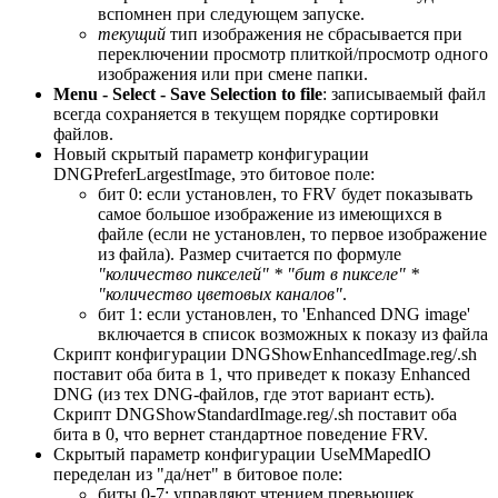
вспомнен при следующем запуске.
текущий
тип изображения не сбрасывается при
переключении просмотр плиткой/просмотр одного
изображения или при смене папки.
Menu - Select - Save Selection to file
: записываемый файл
всегда сохраняется в текущем порядке сортировки
файлов.
Новый скрытый параметр конфигурации
DNGPreferLargestImage, это битовое поле:
бит 0: если установлен, то FRV будет показывать
самое большое изображение из имеющихся в
файле (если не установлен, то первое изображение
из файла). Размер считается по формуле
"количество пикселей" * "бит в пикселе" *
"количество цветовых каналов"
.
бит 1: если установлен, то 'Enhanced DNG image'
включается в список возможных к показу из файла
Скрипт конфигурации DNGShowEnhancedImage.reg/.sh
поставит оба бита в 1, что приведет к показу Enhanced
DNG (из тех DNG-файлов, где этот вариант есть).
Скрипт DNGShowStandardImage.reg/.sh поставит оба
бита в 0, что вернет стандартное поведение FRV.
Скрытый параметр конфигурации UseMMapedIO
переделан из "да/нет" в битовое поле:
биты 0-7: управляют чтением превьюшек