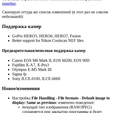
ошибки
.
Скопирую оттуда же список изменений (в этот раз он совсем
небольшой):
Поддержка камер
GoPro HERO5, HERO6, HERO7, Fusion
Better support for Nikon Coolscan NEF files
Предварительная/неполная поддержка камер
Canon EOS M6 Mark II, EOS M200, EOS 90D
Fujifilm X-A7, X-Pro3
Olympus E-M5 Mark III
Sigma fp
Sony ILCE-6100, ILCE-6600
Новое/изменения
Настройка
File Handling - File formats - Default image to
display: Same as previous
: изменено поведение:
текущий
тип изображения (RAW/JPEG)
сохраняется при закрытии программы и будет