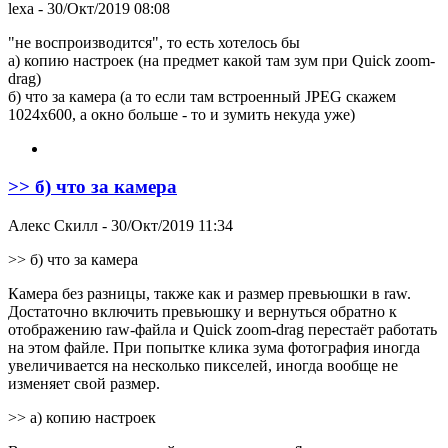
lexa
- 30/Окт/2019 08:08
"не воспроизводится", то есть хотелось бы
а) копию настроек (на предмет какой там зум при Quick zoom-
drag)
б) что за камера (а то если там встроенный JPEG скажем
1024x600, а окно больше - то и зумить некуда уже)
>> б) что за камера
Алекс Скилл
- 30/Окт/2019 11:34
>> б) что за камера
Камера без разницы, также как и размер превьюшки в raw.
Достаточно включить превьюшку и вернуться обратно к
отображению raw-файла и Quick zoom-drag перестаёт работать
на этом файле. При попытке клика зума фотография иногда
увеличивается на несколько пикселей, иногда вообще не
изменяет свой размер.
>> а) копию настроек