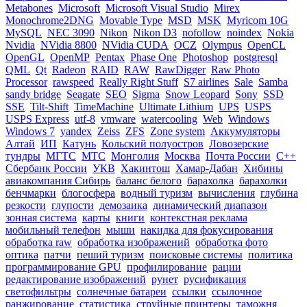
Metabones
Microsoft
Microsoft Visual Studio
Mirex
Monochrome2DNG
Movable Type
MSD
MSK
Myricom 10G
MySQL
NEC 3090
Nikon
Nikon D3
nofollow
noindex
Nokia
Nvidia
NVidia 8800
NVidia CUDA
OCZ
Olympus
OpenCL
OpenGL
OpenMP
Pentax
Phase One
Photoshop
postgresql
QML
Qt
Radeon
RAID
RAW
RawDigger
Raw Photo
Processor
rawspeed
Really Right Stuff
S7 airlines
Sale
Samba
sandy bridge
Seagate
SEO
Sigma
Snow Leopard
Sony
SSD
SSE
Tilt-Shift
TimeMachine
Ultimate Lithium
UPS
USPS
USPS Express
utf-8
vmware
watercooling
Web
Windows
Windows 7
yandex
Zeiss
ZFS
Zone system
Аккумуляторы
Алтай
ИП
Катунь
Кольский полуостров
Ловозерские
тундры
МГТС
МТС
Монголия
Москва
Почта России
С++
Сбербанк России
УКВ
Хакинтош
Хамар-Дабан
Хибины
авиакомпания Сибирь
баланс белого
барахолка
барахолки
бенчмарки
блогосфера
водный туризм
вычисления
глубина
резкости
глупости
демозаика
динамический диапазон
зонная система
карты
книги
контекстная реклама
мобильный телефон
мыши
накидка для фокусирования
обработка raw
обработка изображений
обработка фото
оптика
патчи
пеший туризм
поисковые системы
политика
программирование GPU
профилирование
рации
редактирование изображений
рунет
русификация
светофильтры
солнечные батареи
ссылки
ссылочное
ранжирование
статистика
струйные принтеры
таможня