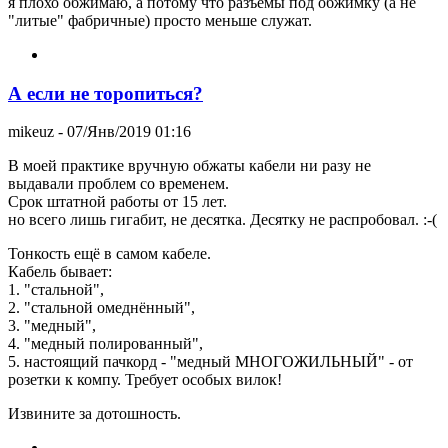
я плохо обжимаю, а потому что разъемы под обжимку (а не
"литые" фабричные) просто меньше служат.
А если не торопиться?
mikeuz
- 07/Янв/2019 01:16
В моей практике вручную обжаты кабели ни разу не
выдавали проблем со временем.
Срок штатной работы от 15 лет.
но всего лишь гигабит, не десятка. Десятку не распробовал. :-(
Тонкость ещё в самом кабеле.
Кабель бывает:
1. "стальной",
2. "стальной омеднённый",
3. "медный",
4. "медный полированный",
5. настоящий пачкорд - "медный МНОГОЖИЛЬНЫЙ" - от
розетки к компу. Требует особых вилок!
Извините за дотошность.