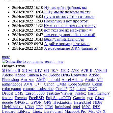
26/Ноя/2022 16:10
Ну так дайте файлов, вы
26/Ноя/2022 16:04
> Ну мы не полезем на эту
26/Ноя/2022 16:04
ну это потому что его только
26/Ноя/2022 11:33
Поскольку я вот про этот
26/Ноя/2022 11:32
Ну мы не полезем на эту елку
26/Ноя/2022 10:50
вот туда же их маркетинг =
26/Ноя/2022 10:47
там есть условно-бесплатный
26/Ноя/2022 10:43
https://cam.start.canon/en
26/Ноя/2022 09:34
А дайте пример, а то мы о
25/Ноя/2022 23:59
А новомодные .CRN файлы от
more
Облако тэгов
5D Mark II
5D Mark IV
6D
10.7
450D
A7R
A7R-II
A7R-III
Adobe
Adobe Camera Raw
Adobe DNG Converter
Adobe
Photoshop
Amazon
AMD
android
Ansel Adams
Apple
ATI
authenticode
AVX
C++
Canon
CMM
Code Signing
Cokin
color gamut
comment subscribe
Core i7
D7
dcraw
DNG
Drupal
EMS
Epson 3800
FastRawViewer
Firefox
flash memory
foto.ru
Foveon
FreeBSD
Fuji SuperCCD
Garmin
gcc
Gitzo
google
GPGPU
GPON
GPS
Hackintosh
Hasselblad
HDR
HighLoad++
i-Diot
ICC
ICM
Infiniband
intel
ISPC
JNX
Leopard
LibRaw
Linux
Livejournal
Macbook Pro
Mac OS X