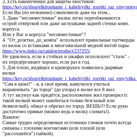
2. Есть наконечники для защиты хвостиков:
https://key.ru/shop/elktropitanie_i_kabeli/vilki_rozetki_raz_emy/setevo
Если Вы (по незнанию) сэкономили даже на этом...
3. Даже "несовместимые" вилки легко переобжимаются
острой отвёрткой или даже заглушками задней стенки комп.
корпуса.
Или у Вас и корпуса "несовместимые"?
4. "От_розетки_до_компа" используют правильные патчкорды
из вилок со вставками и многожильной медной витой пары.
https://www.tinko.ru/catalog/product/237255/
Не удивлюсь, если в стойках и шкафах используют "сталь" -
их передёргивают хорошо, если раз в год.
5. Для плохо_видящих и криворуких появились дырявые
вилки
https://key.ru/shop/elktropitanie_i_kabeli/vilki_rozetki_raz_emy/vilka_
"Сам в шоке!" - я, в своё время, намучился учиться
выравнивать "до торца" (до упора) в вилке все 8 жил.
А тут засунул как придётся, расположение жил проверил (с
такой вилкой может ошибиться только безглазый или
безмозглый), обжал и обрезал по торцу. ВЕШЬ!!! Если руки
достаточно прямые (можно ведь и вилку сломать!).
Важное:
Самые трудно определяемые источники глюков почти всегда
связаны с плохими контактами (или плохой (или
"рассохшейся") пайкой).