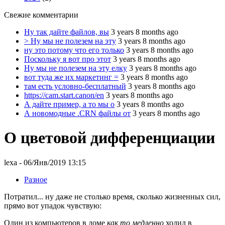
Свежие комментарии
Ну так дайте файлов, вы
3 years 8 months ago
> Ну мы не полезем на эту
3 years 8 months ago
ну это потому что его только
3 years 8 months ago
Поскольку я вот про этот
3 years 8 months ago
Ну мы не полезем на эту елку
3 years 8 months ago
вот туда же их маркетинг =
3 years 8 months ago
там есть условно-бесплатный
3 years 8 months ago
https://cam.start.canon/en
3 years 8 months ago
А дайте пример, а то мы о
3 years 8 months ago
А новомодные .CRN файлы от
3 years 8 months ago
О цветовой дифференциации
lexa
- 06/Янв/2019 13:15
Разное
Потратил... ну даже не столько время, сколько жизненных сил,
прямо вот упадок чувствую:
Один из компьютеров в доме
как то медленно
ходил в