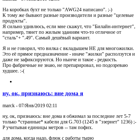
На коробках бухт не только "AWG24 написано". ;-)
К тому же бывают разные производители и разные "целевые
продукты".
Я сильно удивлюсь, если мне скажут, что "Билайн-интернет",
например, тянет по жилым зданиям что-то отличное от
"сталь"+ ".49". Самый дешёвый вариант.
Я и не говорил, что вилка с вкладышем НЕ для многожилки.
Это её прямое предназначение - иначе "жилки" расползутся и
даже не зафиксируются. Но нынче и такое - редкость.
Про фабричные не знаю, не препарировал, но подозреваю
худшее. :-(
ну, ок, признаюсь: вне дома я
marck
- 07/Янв/2019 02:11
ну, ок, признаюсь: вне дома я обжимал за последние лет 5-7
только *странные* кабели для G.703 (1245 в "эзернет" 1236) ;-
P учитывая единицы метров -- там пофих.
для дома, когда надо, флюк с работы тырю