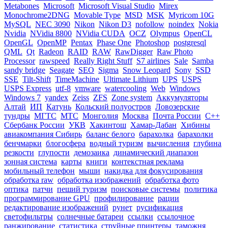
Metabones
Microsoft
Microsoft Visual Studio
Mirex
Monochrome2DNG
Movable Type
MSD
MSK
Myricom 10G
MySQL
NEC 3090
Nikon
Nikon D3
nofollow
noindex
Nokia
Nvidia
NVidia 8800
NVidia CUDA
OCZ
Olympus
OpenCL
OpenGL
OpenMP
Pentax
Phase One
Photoshop
postgresql
QML
Qt
Radeon
RAID
RAW
RawDigger
Raw Photo
Processor
rawspeed
Really Right Stuff
S7 airlines
Sale
Samba
sandy bridge
Seagate
SEO
Sigma
Snow Leopard
Sony
SSD
SSE
Tilt-Shift
TimeMachine
Ultimate Lithium
UPS
USPS
USPS Express
utf-8
vmware
watercooling
Web
Windows
Windows 7
yandex
Zeiss
ZFS
Zone system
Аккумуляторы
Алтай
ИП
Катунь
Кольский полуостров
Ловозерские
тундры
МГТС
МТС
Монголия
Москва
Почта России
С++
Сбербанк России
УКВ
Хакинтош
Хамар-Дабан
Хибины
авиакомпания Сибирь
баланс белого
барахолка
барахолки
бенчмарки
блогосфера
водный туризм
вычисления
глубина
резкости
глупости
демозаика
динамический диапазон
зонная система
карты
книги
контекстная реклама
мобильный телефон
мыши
накидка для фокусирования
обработка raw
обработка изображений
обработка фото
оптика
патчи
пеший туризм
поисковые системы
политика
программирование GPU
профилирование
рации
редактирование изображений
рунет
русификация
светофильтры
солнечные батареи
ссылки
ссылочное
ранжирование
статистика
струйные принтеры
таможня