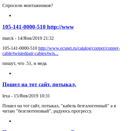
Спросили монтажников?
105-141-0000-510 http://www
marck
- 14/Янв/2019 21:32
105-141-0000-510
http://www.ecsnet.ru/catalog/copper/copper-
cable/twistedpair-cables/twis...
пишут, что .51, и медь
Пошел на тот сайт, потыкал,
lexa
- 15/Янв/2019 10:31
Пошел на тот сайт, потыкал, "кабель безгалогенный" а я
читаю "безглютеновый", радуюсь прогрессу.