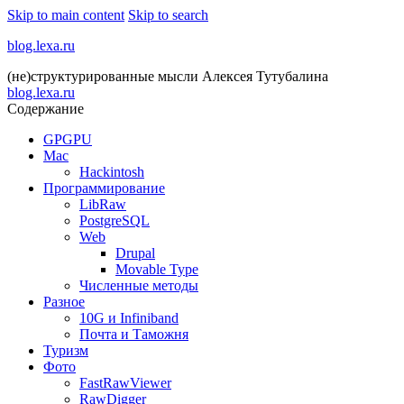
Skip to main content
Skip to search
blog.lexa.ru
(не)структурированные мысли Алексея Тутубалина
blog.lexa.ru
Содержание
GPGPU
Mac
Hackintosh
Программирование
LibRaw
PostgreSQL
Web
Drupal
Movable Type
Численные методы
Разное
10G и Infiniband
Почта и Таможня
Туризм
Фото
FastRawViewer
RawDigger