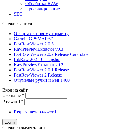
Обработка RAW
Профилирование
SEO
Свежие записи
О картах к новому гармину
Garmin GPSMAP 67
FastRawViewer 2.0.3
RawPreviewExtractor v0.3
FastRawViewer 2.0.2 Release Candidate
LibRaw 202110 snapshot
RawPreviewExtractor v0.2
FastRawViewer 2.0.1 Release
FastRawViewer 2 Release
Очумелые ручки и Peli-1400
Вход на сайт
Username
*
Password
*
Request new password
Свежие комментарии