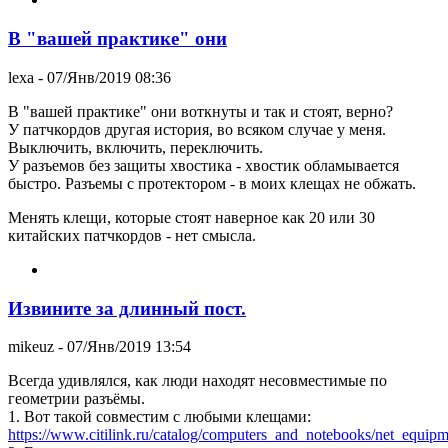
В "вашей практике" они
lexa
- 07/Янв/2019 08:36
В "вашей практике" они воткнуты и так и стоят, верно?
У патчкордов другая история, во всяком случае у меня.
Выключить, включить, переключить.
У разъемов без защиты хвостика - хвостик обламывается
быстро. Разъемы с протектором - в моих клещах не обжать.
Менять клещи, которые стоят наверное как 20 или 30
китайских патчкордов - нет смысла.
Извините за длинный пост.
mikeuz
- 07/Янв/2019 13:54
Всегда удивлялся, как люди находят несовместимые по
геометрии разъёмы.
1. Вот такой совместим с любыми клещами:
https://www.citilink.ru/catalog/computers_and_notebooks/net_equipme