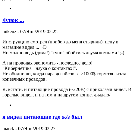
Флюк ...
mikeuz
- 07/Янв/2019 02:25
Инструкцию смотрел (прибор до меня стырили), цену в
магазине видел ... :-D
Но можно ведь (дома!) "тупо" обойтись двумя компами! ;-)
А на проводах экономить - последнее дело!
"Кибернетика - наука о контактах!".
Не обидно ли, когда пара девайсов за >1000$ тормозят из-за
копеечных проводов.
Я, кстати, и питающие провода (~220В) с приколами видел. И
горелые видел, и на том и на другом конце. /рыдаю/
я видел питающие где ж/з был
marck
- 07/Янв/2019 02:27