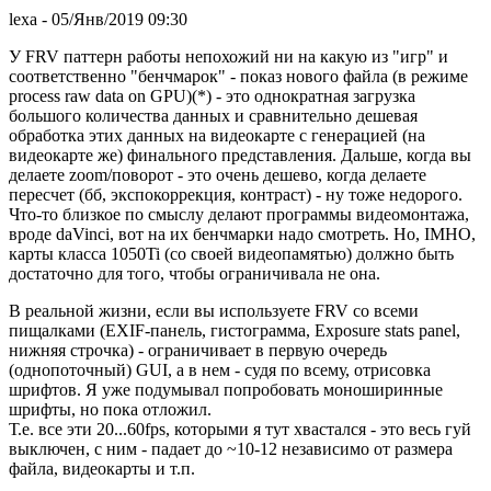
lexa
- 05/Янв/2019 09:30
У FRV паттерн работы непохожий ни на какую из "игр" и
соответственно "бенчмарок" - показ нового файла (в режиме
process raw data on GPU)(*) - это однократная загрузка
большого количества данных и сравнительно дешевая
обработка этих данных на видеокарте с генерацией (на
видеокарте же) финального представления. Дальше, когда вы
делаете zoom/поворот - это очень дешево, когда делаете
пересчет (бб, экспокоррекция, контраст) - ну тоже недорого.
Что-то близкое по смыслу делают программы видеомонтажа,
вроде daVinci, вот на их бенчмарки надо смотреть. Но, IMHO,
карты класса 1050Ti (со своей видеопамятью) должно быть
достаточно для того, чтобы ограничивала не она.
В реальной жизни, если вы используете FRV со всеми
пищалками (EXIF-панель, гистограмма, Exposure stats panel,
нижняя строчка) - ограничивает в первую очередь
(однопоточный) GUI, а в нем - судя по всему, отрисовка
шрифтов. Я уже подумывал попробовать моноширинные
шрифты, но пока отложил.
Т.е. все эти 20...60fps, которыми я тут хвастался - это весь гуй
выключен, с ним - падает до ~10-12 независимо от размера
файла, видеокарты и т.п.