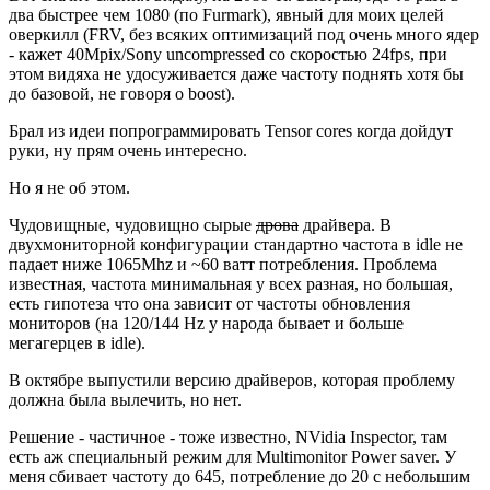
два быстрее чем 1080 (по Furmark), явный для моих целей
оверкилл (FRV, без всяких оптимизаций под очень много ядер
- кажет 40Mpix/Sony uncompressed со скоростью 24fps, при
этом видяха не удосуживается даже частоту поднять хотя бы
до базовой, не говоря о boost).
Брал из идеи попрограммировать Tensor cores когда дойдут
руки, ну прям очень интересно.
Но я не об этом.
Чудовищные, чудовищно сырые
дрова
драйвера. В
двухмониторной конфигурации стандартно частота в idle не
падает ниже 1065Mhz и ~60 ватт потребления. Проблема
известная, частота минимальная у всех разная, но большая,
есть гипотеза что она зависит от частоты обновления
мониторов (на 120/144 Hz у народа бывает и больше
мегагерцев в idle).
В октябре выпустили версию драйверов, которая проблему
должна была вылечить, но нет.
Решение - частичное - тоже известно, NVidia Inspector, там
есть аж специальный режим для Multimonitor Power saver. У
меня сбивает частоту до 645, потребление до 20 с небольшим