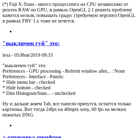
(*) Fuji X-Trans - много процессинга на CPU независимо от
process RAW on GPU, в рамках OpenGL 2.1 решить проблему
кажется нельзя, повышать градус (требуемую версию) OpenGL
в рамках FRV 1.x тоже не хочется.
"выключен гуй" это:
lexa
- 05/Янв/2019 09:33
"выключен гуй" это:
Preferences - GPU processing - Refresh window after... : None
Preferences - Interface - Panels:
* Hide menu bar - checked
* Hide bottom - checked
* Dim Histogram/Stats... - unchecked
Ну и дальше жмем Tab, все панели прячутся, остается только
картинка. Вот тогда 24fps на 40mpix sony, 60 fps на мелких
нежатых DNG.
> отрисовка шрифтов