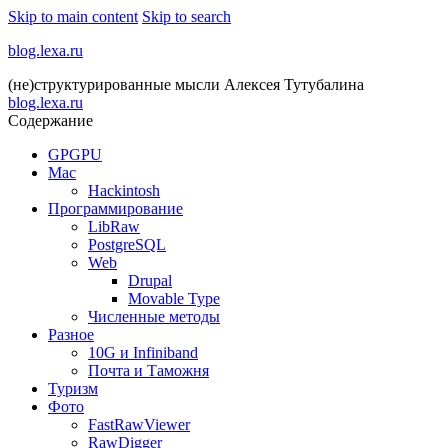
Skip to main content
Skip to search
blog.lexa.ru
(не)структурированные мысли Алексея Тутубалина
blog.lexa.ru
Содержание
GPGPU
Mac
Hackintosh
Программирование
LibRaw
PostgreSQL
Web
Drupal
Movable Type
Численные методы
Разное
10G и Infiniband
Почта и Таможня
Туризм
Фото
FastRawViewer
RawDigger