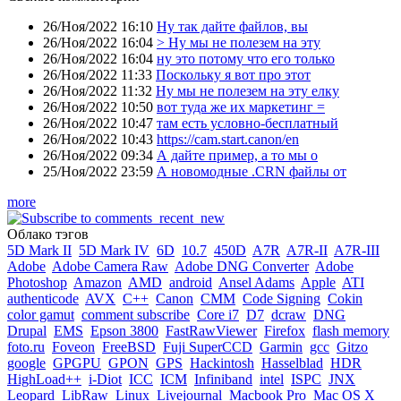
26/Ноя/2022 16:10
Ну так дайте файлов, вы
26/Ноя/2022 16:04
> Ну мы не полезем на эту
26/Ноя/2022 16:04
ну это потому что его только
26/Ноя/2022 11:33
Поскольку я вот про этот
26/Ноя/2022 11:32
Ну мы не полезем на эту елку
26/Ноя/2022 10:50
вот туда же их маркетинг =
26/Ноя/2022 10:47
там есть условно-бесплатный
26/Ноя/2022 10:43
https://cam.start.canon/en
26/Ноя/2022 09:34
А дайте пример, а то мы о
25/Ноя/2022 23:59
А новомодные .CRN файлы от
more
Облако тэгов
5D Mark II
5D Mark IV
6D
10.7
450D
A7R
A7R-II
A7R-III
Adobe
Adobe Camera Raw
Adobe DNG Converter
Adobe
Photoshop
Amazon
AMD
android
Ansel Adams
Apple
ATI
authenticode
AVX
C++
Canon
CMM
Code Signing
Cokin
color gamut
comment subscribe
Core i7
D7
dcraw
DNG
Drupal
EMS
Epson 3800
FastRawViewer
Firefox
flash memory
foto.ru
Foveon
FreeBSD
Fuji SuperCCD
Garmin
gcc
Gitzo
google
GPGPU
GPON
GPS
Hackintosh
Hasselblad
HDR
HighLoad++
i-Diot
ICC
ICM
Infiniband
intel
ISPC
JNX
Leopard
LibRaw
Linux
Livejournal
Macbook Pro
Mac OS X