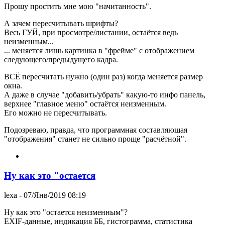
Прошу простить мне мою "начитанность".
А зачем пересчитывать шрифты?
Весь ГУЙ, при просмотре/листании, остаётся ведь
неизменным...
... меняется лишь картинка в "фрейме" с отображением
следующего/предыдущего кадра.
ВСЁ пересчитать нужно (один раз) когда меняется размер
окна.
А даже в случае "добавить/убрать" какую-то инфо панель,
верхнее "главное меню" остаётся неизменным.
Его можно не пересчитывать.
Подозреваю, правда, что программная составляющая
"отображения" станет не сильно проще "расчётной".
Ну как это "остается
lexa
- 07/Янв/2019 08:19
Ну как это "остается неизменным"?
EXIF-данные, индикация ББ, гистограмма, статистика