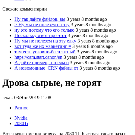
Свежие комментарии
Ну так дайте файлов, вы
3 years 8 months ago
> Ну мы не полезем на эту
3 years 8 months ago
ну это потому что его только
3 years 8 months ago
Поскольку я вот про этот
3 years 8 months ago
Ну мы не полезем на эту елку
3 years 8 months ago
вот туда же их маркетинг =
3 years 8 months ago
там есть условно-бесплатный
3 years 8 months ago
https://cam.start.canon/en
3 years 8 months ago
А дайте пример, а то мы о
3 years 8 months ago
А новомодные .CRN файлы от
3 years 8 months ago
Дрова сырые, не горят
lexa
- 03/Янв/2019 11:08
Разное
Nvidia
2080Ti
Вот значит сменил видяху, на 2080 Ti. Быстрая, где-то раза в