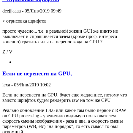
deejjjaaaa
- 05/Янв/2019 09:49
> отрисовка шрифтов
просто чудесно... т.е. в реальной жизни GUI же никто не
выключает и спрашивается зачем (кроме проф. интереса
конечно) тратить силы на перенос кода на GPU ?
Z / V
Если не перенести на GPU,
lexa
- 05/Янв/2019 10:02
Если не перенести на GPU, будет еще медленнее, потому что
вместо шрифтов будем рендерить raw на том же CPU
Реально обновление 1.4.6 или какое там было первое с RAW
on GPU processing - увеличило видимую пользователем
скорость смены изображения - раза в два, а скорость смены
параметров (WB, etc) "на порядок", то есть смысл то был
огромный.