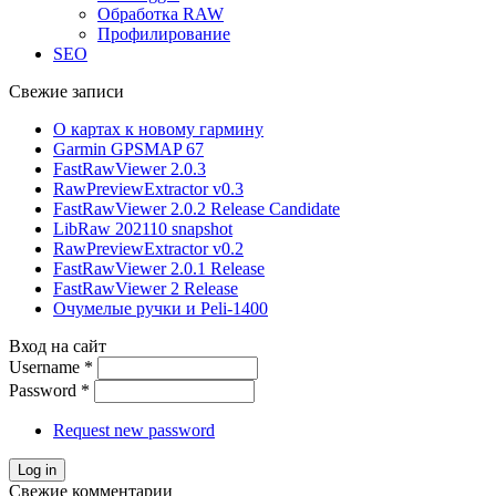
Обработка RAW
Профилирование
SEO
Свежие записи
О картах к новому гармину
Garmin GPSMAP 67
FastRawViewer 2.0.3
RawPreviewExtractor v0.3
FastRawViewer 2.0.2 Release Candidate
LibRaw 202110 snapshot
RawPreviewExtractor v0.2
FastRawViewer 2.0.1 Release
FastRawViewer 2 Release
Очумелые ручки и Peli-1400
Вход на сайт
Username
*
Password
*
Request new password
Свежие комментарии