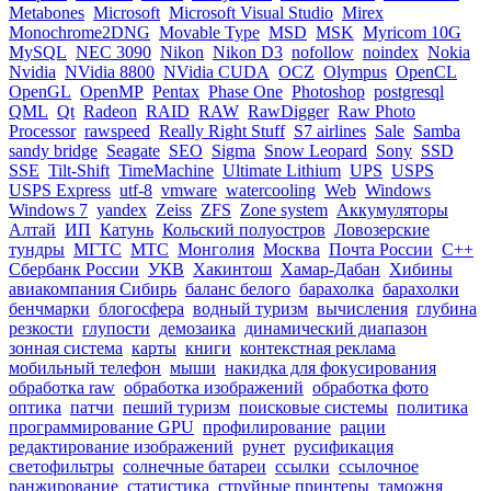
Metabones
Microsoft
Microsoft Visual Studio
Mirex
Monochrome2DNG
Movable Type
MSD
MSK
Myricom 10G
MySQL
NEC 3090
Nikon
Nikon D3
nofollow
noindex
Nokia
Nvidia
NVidia 8800
NVidia CUDA
OCZ
Olympus
OpenCL
OpenGL
OpenMP
Pentax
Phase One
Photoshop
postgresql
QML
Qt
Radeon
RAID
RAW
RawDigger
Raw Photo
Processor
rawspeed
Really Right Stuff
S7 airlines
Sale
Samba
sandy bridge
Seagate
SEO
Sigma
Snow Leopard
Sony
SSD
SSE
Tilt-Shift
TimeMachine
Ultimate Lithium
UPS
USPS
USPS Express
utf-8
vmware
watercooling
Web
Windows
Windows 7
yandex
Zeiss
ZFS
Zone system
Аккумуляторы
Алтай
ИП
Катунь
Кольский полуостров
Ловозерские
тундры
МГТС
МТС
Монголия
Москва
Почта России
С++
Сбербанк России
УКВ
Хакинтош
Хамар-Дабан
Хибины
авиакомпания Сибирь
баланс белого
барахолка
барахолки
бенчмарки
блогосфера
водный туризм
вычисления
глубина
резкости
глупости
демозаика
динамический диапазон
зонная система
карты
книги
контекстная реклама
мобильный телефон
мыши
накидка для фокусирования
обработка raw
обработка изображений
обработка фото
оптика
патчи
пеший туризм
поисковые системы
политика
программирование GPU
профилирование
рации
редактирование изображений
рунет
русификация
светофильтры
солнечные батареи
ссылки
ссылочное
ранжирование
статистика
струйные принтеры
таможня