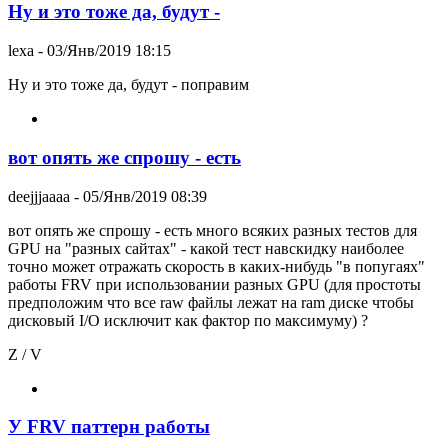
Ну и это тоже да, будут -
lexa
- 03/Янв/2019 18:15
Ну и это тоже да, будут - поправим
вот опять же спрошу - есть
deejjjaaaa
- 05/Янв/2019 08:39
вот опять же спрошу - есть много всяких разных тестов для
GPU на "разных сайтах" - какой тест навскидку наиболее
точно может отражать скорость в каких-нибудь "в попугаях"
работы FRV при использовании разных GPU (для простоты
предположим что все raw файлы лежат на ram диске чтобы
дисковый I/O исключит как фактор по максимуму) ?
Z / V
У FRV паттерн работы