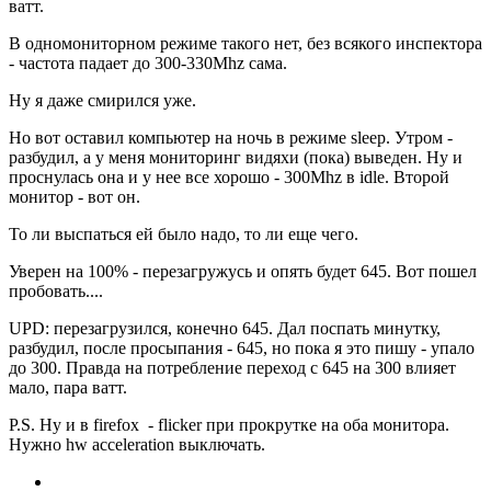
ватт.
В одномониторном режиме такого нет, без всякого инспектора
- частота падает до 300-330Mhz сама.
Ну я даже смирился уже.
Но вот оставил компьютер на ночь в режиме sleep. Утром -
разбудил, а у меня мониторинг видяхи (пока) выведен. Ну и
проснулась она и у нее все хорошо - 300Mhz в idle. Второй
монитор - вот он.
То ли выспаться ей было надо, то ли еще чего.
Уверен на 100% - перезагружусь и опять будет 645. Вот пошел
пробовать....
UPD: перезагрузился, конечно 645. Дал поспать минутку,
разбудил, после просыпания - 645, но пока я это пишу - упало
до 300. Правда на потребление переход с 645 на 300 влияет
мало, пара ватт.
P.S. Ну и в firefox - flicker при прокрутке на оба монитора.
Нужно hw acceleration выключать.