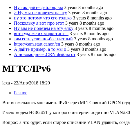
Ну так дайте файлов, вы
3 years 8 months ago
> Ну мы не полезем на эту
3 years 8 months ago
ну это потому что его только
3 years 8 months ago
Поскольку я вот про этот
3 years 8 months ago
Ну мы не полезем на эту елку
3 years 8 months ago
вот туда же их маркетинг =
3 years 8 months ago
там есть условно-бесплатный
3 years 8 months ago
https://cam.start.canon/en
3 years 8 months ago
А дайте пример, а то мы о
3 years 8 months ago
А новомодные .CRN файлы от
3 years 8 months ago
МГТС/IPv6
lexa
- 22/Апр/2018 18:29
Разное
Вот возжелалось мне иметь IPv6 через МГТСовский GPON (судя
Имею модем HG8245T у которого интернет ходит по VLAN#30 в 
Вопрос: а что будет, если старое описание VLAN удавить, созд