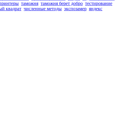
принтеры
таможня
таможня берет добро
тестирование
ый квадрат
численные методы
экспозамер
яндекс