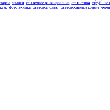
атареи
ссылки
ссылочное ранжирование
статистика
струйные 
кзак
фототехника
цветовой охват
цветовоспроизведение
черн