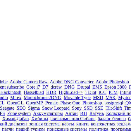
dobe
Adobe Camera Raw
Adobe DNG Converter
Adobe Photoshop
nt subscribe
Core i7
D7
dcraw
DNG
Drupal
EMS
Epson 3800
Hackintosh
Hasselblad
HDR
HighLoad++
i-Diot
ICC
ICM
Infin
tudio
Mirex
Monochrome2DNG
Movable Type
MSD
MSK
Myric
CL
OpenGL
OpenMP
Pentax
Phase One
Photoshop
postgresql
Q
Seagate
SEO
Sigma
Snow Leopard
Sony
SSD
SSE
Tilt-Shift
Ti
FS
Zone system
Аккумуляторы
Алтай
ИП
Катунь
Кольский п
Хамар-Дабан
Хибины
авиакомпания Сибирь
баланс белого
б
кий диапазон
зонная система
карты
книги
контекстная реклам
патчи
пеший туризм
поисковые системы
политика
программ