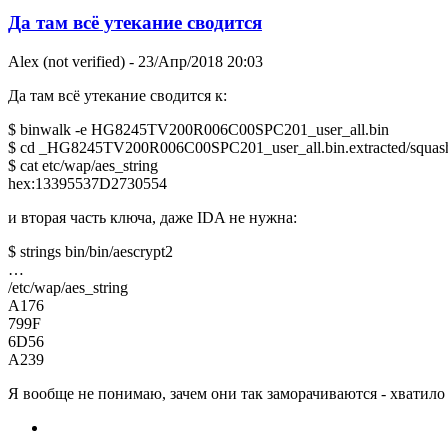
Да там всё утекание сводится
Alex (not verified)
- 23/Апр/2018 20:03
Да там всё утекание сводится к:
$ binwalk -e HG8245TV200R006C00SPC201_user_all.bin
$ cd _HG8245TV200R006C00SPC201_user_all.bin.extracted/squashf
$ cat etc/wap/aes_string
hex:13395537D2730554
и вторая часть ключа, даже IDA не нужна:
$ strings bin/bin/aescrypt2
…
/etc/wap/aes_string
A176
799F
6D56
A239
Я вообще не понимаю, зачем они так заморачиваются - хватило 