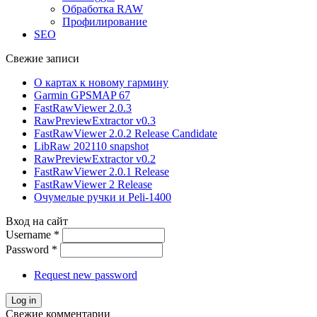
Обработка RAW
Профилирование
SEO
Свежие записи
О картах к новому гармину
Garmin GPSMAP 67
FastRawViewer 2.0.3
RawPreviewExtractor v0.3
FastRawViewer 2.0.2 Release Candidate
LibRaw 202110 snapshot
RawPreviewExtractor v0.2
FastRawViewer 2.0.1 Release
FastRawViewer 2 Release
Очумелые ручки и Peli-1400
Вход на сайт
Username
*
Password
*
Request new password
Свежие комментарии