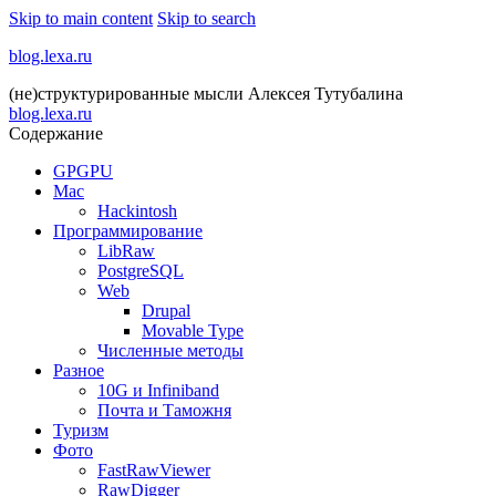
Skip to main content
Skip to search
blog.lexa.ru
(не)структурированные мысли Алексея Тутубалина
blog.lexa.ru
Содержание
GPGPU
Mac
Hackintosh
Программирование
LibRaw
PostgreSQL
Web
Drupal
Movable Type
Численные методы
Разное
10G и Infiniband
Почта и Таможня
Туризм
Фото
FastRawViewer
RawDigger