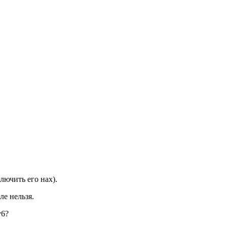
лючить его нах).
е нельзя.
v6?