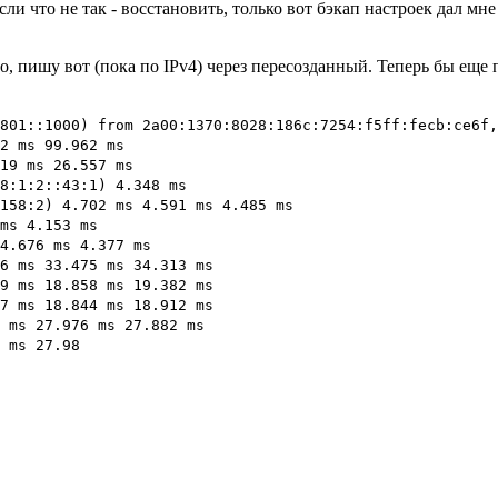
сли что не так - восстановить, только вот бэкап настроек дал м
 пишу вот (пока по IPv4) через пересозданный. Теперь бы еще по
801::1000) from 2a00:1370:8028:186c:7254:f5ff:fecb:ce6f,
2 ms 99.962 ms
19 ms 26.557 ms
8:1:2::43:1) 4.348 ms
158:2) 4.702 ms 4.591 ms 4.485 ms
ms 4.153 ms
4.676 ms 4.377 ms
6 ms 33.475 ms 34.313 ms
9 ms 18.858 ms 19.382 ms
7 ms 18.844 ms 18.912 ms
 ms 27.976 ms 27.882 ms
 ms 27.98