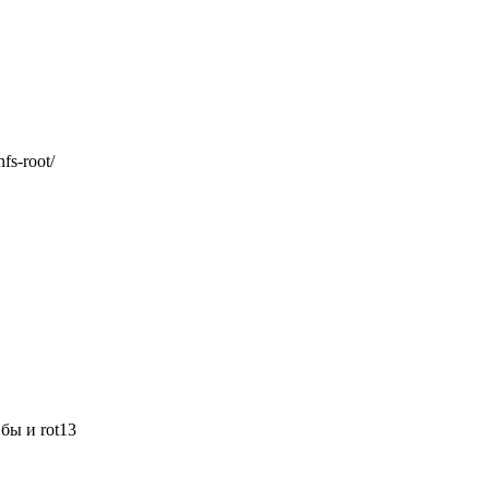
s-root/
бы и rot13