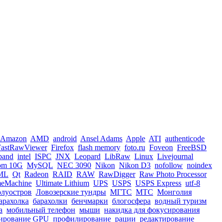
Amazon
AMD
android
Ansel Adams
Apple
ATI
authenticode
FastRawViewer
Firefox
flash memory
foto.ru
Foveon
FreeBSD
iband
intel
ISPC
JNX
Leopard
LibRaw
Linux
Livejournal
om 10G
MySQL
NEC 3090
Nikon
Nikon D3
nofollow
noindex
ML
Qt
Radeon
RAID
RAW
RawDigger
Raw Photo Processor
meMachine
Ultimate Lithium
UPS
USPS
USPS Express
utf-8
олуостров
Ловозерские тундры
МГТС
МТС
Монголия
арахолка
барахолки
бенчмарки
блогосфера
водный туризм
а
мобильный телефон
мыши
накидка для фокусирования
ирование GPU
профилирование
рации
редактирование