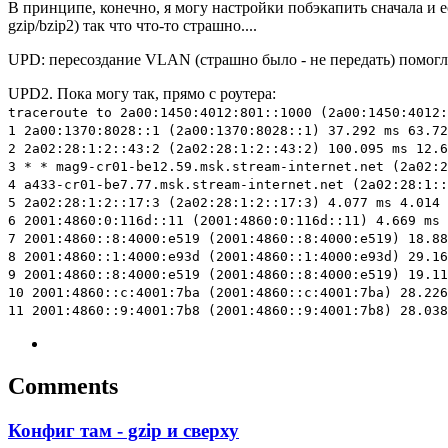
В принципе, конечно, я могу настройки побэкапить сначала и е
gzip/bzip2) так что что-то страшно....
UPD: пересоздание VLAN (страшно было - не передать) помогло,
UPD2. Пока могу так, прямо с роутера:
traceroute to 2a00:1450:4012:801::1000 (2a00:1450:4012:
1 2a00:1370:8028::1 (2a00:1370:8028::1) 37.292 ms 63.72
2 2a02:28:1:2::43:2 (2a02:28:1:2::43:2) 100.095 ms 12.6
3 * * mag9-cr01-be12.59.msk.stream-internet.net (2a02:2
4 a433-cr01-be7.77.msk.stream-internet.net (2a02:28:1::
5 2a02:28:1:2::17:3 (2a02:28:1:2::17:3) 4.077 ms 4.014 
6 2001:4860:0:116d::11 (2001:4860:0:116d::11) 4.669 ms 
7 2001:4860::8:4000:e519 (2001:4860::8:4000:e519) 18.88
8 2001:4860::1:4000:e93d (2001:4860::1:4000:e93d) 29.16
9 2001:4860::8:4000:e519 (2001:4860::8:4000:e519) 19.11
10 2001:4860::c:4001:7ba (2001:4860::c:4001:7ba) 28.226
11 2001:4860::9:4001:7b8 (2001:4860::9:4001:7b8) 28.038
Comments
Конфиг там - gzip и сверху