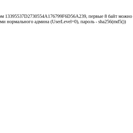
ом 13395537D2730554A176799F6D56A239, первые 8 байт можно 
и нормального админа (UserLevel=0), пароль - sha256(md5())