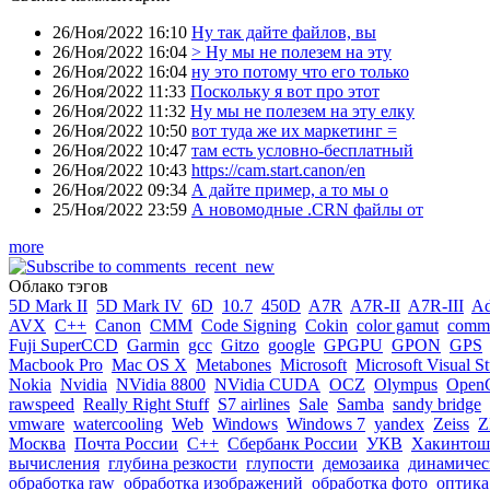
26/Ноя/2022 16:10
Ну так дайте файлов, вы
26/Ноя/2022 16:04
> Ну мы не полезем на эту
26/Ноя/2022 16:04
ну это потому что его только
26/Ноя/2022 11:33
Поскольку я вот про этот
26/Ноя/2022 11:32
Ну мы не полезем на эту елку
26/Ноя/2022 10:50
вот туда же их маркетинг =
26/Ноя/2022 10:47
там есть условно-бесплатный
26/Ноя/2022 10:43
https://cam.start.canon/en
26/Ноя/2022 09:34
А дайте пример, а то мы о
25/Ноя/2022 23:59
А новомодные .CRN файлы от
more
Облако тэгов
5D Mark II
5D Mark IV
6D
10.7
450D
A7R
A7R-II
A7R-III
A
AVX
C++
Canon
CMM
Code Signing
Cokin
color gamut
comme
Fuji SuperCCD
Garmin
gcc
Gitzo
google
GPGPU
GPON
GPS
Macbook Pro
Mac OS X
Metabones
Microsoft
Microsoft Visual S
Nokia
Nvidia
NVidia 8800
NVidia CUDA
OCZ
Olympus
Open
rawspeed
Really Right Stuff
S7 airlines
Sale
Samba
sandy bridge
vmware
watercooling
Web
Windows
Windows 7
yandex
Zeiss
Z
Москва
Почта России
С++
Сбербанк России
УКВ
Хакинтош
вычисления
глубина резкости
глупости
демозаика
динамичес
обработка raw
обработка изображений
обработка фото
оптика