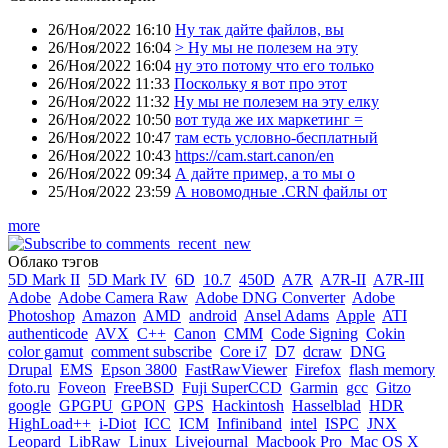
26/Ноя/2022 16:10
Ну так дайте файлов, вы
26/Ноя/2022 16:04
> Ну мы не полезем на эту
26/Ноя/2022 16:04
ну это потому что его только
26/Ноя/2022 11:33
Поскольку я вот про этот
26/Ноя/2022 11:32
Ну мы не полезем на эту елку
26/Ноя/2022 10:50
вот туда же их маркетинг =
26/Ноя/2022 10:47
там есть условно-бесплатный
26/Ноя/2022 10:43
https://cam.start.canon/en
26/Ноя/2022 09:34
А дайте пример, а то мы о
25/Ноя/2022 23:59
А новомодные .CRN файлы от
more
Облако тэгов
5D Mark II
5D Mark IV
6D
10.7
450D
A7R
A7R-II
A7R-III
Adobe
Adobe Camera Raw
Adobe DNG Converter
Adobe
Photoshop
Amazon
AMD
android
Ansel Adams
Apple
ATI
authenticode
AVX
C++
Canon
CMM
Code Signing
Cokin
color gamut
comment subscribe
Core i7
D7
dcraw
DNG
Drupal
EMS
Epson 3800
FastRawViewer
Firefox
flash memory
foto.ru
Foveon
FreeBSD
Fuji SuperCCD
Garmin
gcc
Gitzo
google
GPGPU
GPON
GPS
Hackintosh
Hasselblad
HDR
HighLoad++
i-Diot
ICC
ICM
Infiniband
intel
ISPC
JNX
Leopard
LibRaw
Linux
Livejournal
Macbook Pro
Mac OS X