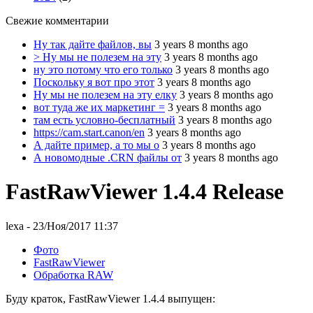
Свежие комментарии
Ну так дайте файлов, вы
3 years 8 months ago
> Ну мы не полезем на эту
3 years 8 months ago
ну это потому что его только
3 years 8 months ago
Поскольку я вот про этот
3 years 8 months ago
Ну мы не полезем на эту елку
3 years 8 months ago
вот туда же их маркетинг =
3 years 8 months ago
там есть условно-бесплатный
3 years 8 months ago
https://cam.start.canon/en
3 years 8 months ago
А дайте пример, а то мы о
3 years 8 months ago
А новомодные .CRN файлы от
3 years 8 months ago
FastRawViewer 1.4.4 Release
lexa
- 23/Ноя/2017 11:37
Фото
FastRawViewer
Обработка RAW
Буду краток, FastRawViewer 1.4.4 выпущен: