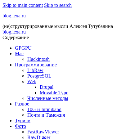
Skip to main content
Skip to search
blog.lexa.ru
(не)структурированные мысли Алексея Тутубалина
blog.lexa.ru
Содержание
GPGPU
Mac
Hackintosh
Программирование
LibRaw
PostgreSQL
Web
Drupal
Movable Type
Численные методы
Разное
10G и Infiniband
Почта и Таможня
Туризм
Фото
FastRawViewer
RawDigger