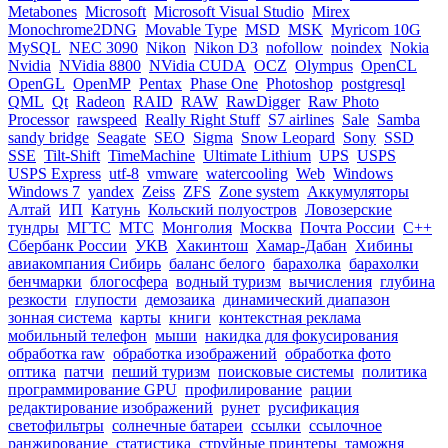
Metabones
Microsoft
Microsoft Visual Studio
Mirex
Monochrome2DNG
Movable Type
MSD
MSK
Myricom 10G
MySQL
NEC 3090
Nikon
Nikon D3
nofollow
noindex
Nokia
Nvidia
NVidia 8800
NVidia CUDA
OCZ
Olympus
OpenCL
OpenGL
OpenMP
Pentax
Phase One
Photoshop
postgresql
QML
Qt
Radeon
RAID
RAW
RawDigger
Raw Photo
Processor
rawspeed
Really Right Stuff
S7 airlines
Sale
Samba
sandy bridge
Seagate
SEO
Sigma
Snow Leopard
Sony
SSD
SSE
Tilt-Shift
TimeMachine
Ultimate Lithium
UPS
USPS
USPS Express
utf-8
vmware
watercooling
Web
Windows
Windows 7
yandex
Zeiss
ZFS
Zone system
Аккумуляторы
Алтай
ИП
Катунь
Кольский полуостров
Ловозерские
тундры
МГТС
МТС
Монголия
Москва
Почта России
С++
Сбербанк России
УКВ
Хакинтош
Хамар-Дабан
Хибины
авиакомпания Сибирь
баланс белого
барахолка
барахолки
бенчмарки
блогосфера
водный туризм
вычисления
глубина
резкости
глупости
демозаика
динамический диапазон
зонная система
карты
книги
контекстная реклама
мобильный телефон
мыши
накидка для фокусирования
обработка raw
обработка изображений
обработка фото
оптика
патчи
пеший туризм
поисковые системы
политика
программирование GPU
профилирование
рации
редактирование изображений
рунет
русификация
светофильтры
солнечные батареи
ссылки
ссылочное
ранжирование
статистика
струйные принтеры
таможня