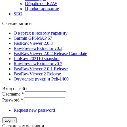
Обработка RAW
Профилирование
SEO
Свежие записи
О картах к новому гармину
Garmin GPSMAP 67
FastRawViewer 2.0.3
RawPreviewExtractor v0.3
FastRawViewer 2.0.2 Release Candidate
LibRaw 202110 snapshot
RawPreviewExtractor v0.2
FastRawViewer 2.0.1 Release
FastRawViewer 2 Release
Очумелые ручки и Peli-1400
Вход на сайт
Username
*
Password
*
Request new password
Свежие комментарии