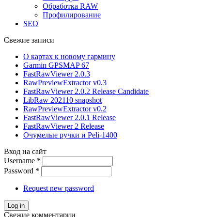
Обработка RAW
Профилирование
SEO
Свежие записи
О картах к новому гармину
Garmin GPSMAP 67
FastRawViewer 2.0.3
RawPreviewExtractor v0.3
FastRawViewer 2.0.2 Release Candidate
LibRaw 202110 snapshot
RawPreviewExtractor v0.2
FastRawViewer 2.0.1 Release
FastRawViewer 2 Release
Очумелые ручки и Peli-1400
Вход на сайт
Username
*
Password
*
Request new password
Свежие комментарии