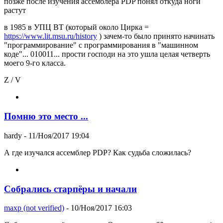
позже после изучения ассемблера PDP понял откуда ноги
растут
в 1985 в УПЦ ВТ (который около Цирка =
https://www.lit.msu.ru/history
) зачем-то было принято начинать
"программирование" с программирования в "машинном
коде"... 010011... прости господи на это ушла целая четверть
моего 9-го класса.
Z / V
Помню это место ...
hardy
- 11/Ноя/2017 19:04
А где изучался ассемблер PDP? Как судьба сложилась?
Собрались старпёры и начали
maxp (not verified)
- 10/Ноя/2017 16:03