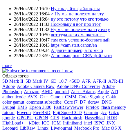
26/Ноя/2022 16:10
Ну так дайте файлов, вы
26/Ноя/2022 16:04
> Ну мы не полезем на эту
26/Ноя/2022 16:04
ну это потому что его только
26/Ноя/2022 11:33
Поскольку я вот про этот
26/Ноя/2022 11:32
Ну мы не полезем на эту елку
26/Ноя/2022 10:50
вот туда же их маркетинг =
26/Ноя/2022 10:47
там есть условно-бесплатный
26/Ноя/2022 10:43
https://cam.start.canon/en
26/Ноя/2022 09:34
А дайте пример, а то мы о
25/Ноя/2022 23:59
А новомодные .CRN файлы от
more
Облако тэгов
5D Mark II
5D Mark IV
6D
10.7
450D
A7R
A7R-II
A7R-III
Adobe
Adobe Camera Raw
Adobe DNG Converter
Adobe
Photoshop
Amazon
AMD
android
Ansel Adams
Apple
ATI
authenticode
AVX
C++
Canon
CMM
Code Signing
Cokin
color gamut
comment subscribe
Core i7
D7
dcraw
DNG
Drupal
EMS
Epson 3800
FastRawViewer
Firefox
flash memory
foto.ru
Foveon
FreeBSD
Fuji SuperCCD
Garmin
gcc
Gitzo
google
GPGPU
GPON
GPS
Hackintosh
Hasselblad
HDR
HighLoad++
i-Diot
ICC
ICM
Infiniband
intel
ISPC
JNX
Leopard
LibRaw
Linux
Livejournal
Macbook Pro
Mac OS X