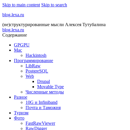
Skip to main content
Skip to search
blog.lexa.ru
(не)структурированные мысли Алексея Тутубалина
blog.lexa.ru
Содержание
GPGPU
Mac
Hackintosh
Программирование
LibRaw
PostgreSQL
Web
Drupal
Movable Type
Численные методы
Разное
10G и Infiniband
Почта и Таможня
Туризм
Фото
FastRawViewer
RawDigger