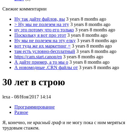
Свежие комментарии
Ну так дайте файлов, вы
3 years 8 months ago
> Ну мы не полезем на эту
3 years 8 months ago
ну это потому что его только
3 years 8 months ago
Поскольку я вот про этот
3 years 8 months ago
Ну мы не полезем на эту елку
3 years 8 months ago
вот туда же их маркетинг =
3 years 8 months ago
там есть условно-бесплатный
3 years 8 months ago
https://cam.start.canon/en
3 years 8 months ago
А дайте пример, а то мы о
3 years 8 months ago
А новомодные .CRN файлы от
3 years 8 months ago
30 лет в строю
lexa
- 08/Ноя/2017 14:14
Программирование
Разное
Я, конечно, не
красный граф
и не могу пока с ним меряться
трудовым стажем.