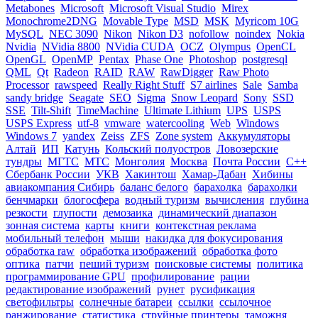
Metabones
Microsoft
Microsoft Visual Studio
Mirex
Monochrome2DNG
Movable Type
MSD
MSK
Myricom 10G
MySQL
NEC 3090
Nikon
Nikon D3
nofollow
noindex
Nokia
Nvidia
NVidia 8800
NVidia CUDA
OCZ
Olympus
OpenCL
OpenGL
OpenMP
Pentax
Phase One
Photoshop
postgresql
QML
Qt
Radeon
RAID
RAW
RawDigger
Raw Photo
Processor
rawspeed
Really Right Stuff
S7 airlines
Sale
Samba
sandy bridge
Seagate
SEO
Sigma
Snow Leopard
Sony
SSD
SSE
Tilt-Shift
TimeMachine
Ultimate Lithium
UPS
USPS
USPS Express
utf-8
vmware
watercooling
Web
Windows
Windows 7
yandex
Zeiss
ZFS
Zone system
Аккумуляторы
Алтай
ИП
Катунь
Кольский полуостров
Ловозерские
тундры
МГТС
МТС
Монголия
Москва
Почта России
С++
Сбербанк России
УКВ
Хакинтош
Хамар-Дабан
Хибины
авиакомпания Сибирь
баланс белого
барахолка
барахолки
бенчмарки
блогосфера
водный туризм
вычисления
глубина
резкости
глупости
демозаика
динамический диапазон
зонная система
карты
книги
контекстная реклама
мобильный телефон
мыши
накидка для фокусирования
обработка raw
обработка изображений
обработка фото
оптика
патчи
пеший туризм
поисковые системы
политика
программирование GPU
профилирование
рации
редактирование изображений
рунет
русификация
светофильтры
солнечные батареи
ссылки
ссылочное
ранжирование
статистика
струйные принтеры
таможня