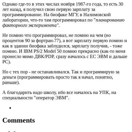
Однако где-то в этих числах ноября 1987-го года, то есть 30
лет назад, я получил свою первую зарплату за
программирование. На биофаке МГУ, в Налимовской
лаборатории, что-то там программировал по "
планированию
факторного эксперимента".
Не помню что программировал, не помню на чем (но
процентов 90 за фортран-77), а вот зарплату первую помню и
как в здании биофака заблудился, зарплату получив, - тоже
помню. И IBM PS/2 Model 50 помню прекрасно (как-то меня
пронесло мимо ДВК/PDP, сразу началось с ЕС ЭВМ и дальше
PC).
Но с тех пор - не останавливался. Так и программирую за
деньги (программировать просто так я начал, понятно,
раньше).
А благодарить надо школу, ибо все началось на УПК, на
специальности "оператор ЭВМ".
Comments