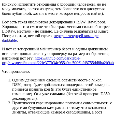
(рискую испортить отношения с хорошим человеком, но не
могу молчать, рвется изнутря, тем более что вся дискуссия
была публичной, хоть и в месте, которое непросто найти).
Вот есть такая библиотека декодирования RAW, RawSpeed.
Хорошая, в том смысле что быстрая, местами сильно быстрее
LibRaw, местами - не сильно. Ее сначала разрабатывал Клаус
Пост, а потом, весной где-то,
передал текущей команде
darktable
.
И вот ее теперешний майнтайнер берет и одним движением
вставляет дополнительную проверку на размер изображения,
например вот эту:
https://github.com/darktable-
org/rawspeed/commit/22fe377b34c955a9cc5006bfd8755dd8ba2b9ab
Что произошло:
Одним движением сломана совместимость с Nikon
D850, когда будет добавляться поддержка этой камеры -
придется править код (и это будет единственное
изменение). Она
уже сломана
(без этой проверки D850
декодируется).
Практически гарантированно поломана совместимость с
другими будущими камерами - потому что вставлены
лимиты, отвечающие камерам сегодняшним, а рост