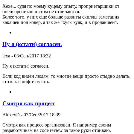
Хехе... судя по моему куцему опыту, проприетарщики от
опенсорсников в этом не отличаются.
Более того, у них еще больше развиты скиллы заметания
какашек под ковёр, а так же "хуяк-хуяк, и в продакшен".
Ну я (кстати) согласен.
lexa
- 03/Сен/2017 18:32
Ну я (кстати) согласен.
Если код виден людям, то многие вещи просто стыдно делать,
это как в лифте пукать.
Смотря как процесс
AlexeyD
- 03/Сен/2017 18:39
Смотря как процесс организован. Я например своим
разработчикам на code review за такое руки отбиваю.