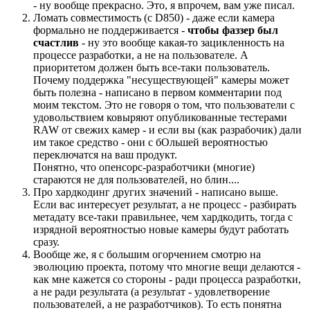
- ну вообще прекрасно. Это, я впрочем, вам уже писал.
Ломать совместимость (с D850) - даже если камера
формально не поддерживается -
чтобы фаззер был
счастлив
- ну это вообще какая-то зацикленность на
процессе разработки, а не на пользователе. А
приоритетом должен быть все-таки пользователь.
Почему поддержка "несуществующей" камеры может
быть полезна - написано в первом комментарии под
моим текстом. Это не говоря о том, что пользователи с
удовольствием ковыряют опубликованные тестерами
RAW от свежих камер - и если вы (как разрабочик) дали
им такое средство - они с бОльшей вероятностью
переключатся на ваш продукт.
Понятно, что опенсорс-разработчики (многие)
стараются не для пользователей, но блин....
Про хардкодинг других значений - написано выше.
Если вас интересует результат, а не процесс - разбирать
метадату все-таки правильнее, чем хардкодить, тогда с
изрядной вероятностью новые камеры будут работать
сразу.
Вообще же, я с большим огорчением смотрю на
эволюцию проекта, потому что многие вещи делаются -
как мне кажется со стороны - ради процесса разработки,
а не ради результата (а результат - удовлетворение
пользователей, а не разработчиков). То есть понятна