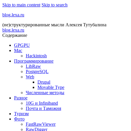
Skip to main content
Skip to search
blog.lexa.ru
(не)структурированные мысли Алексея Тутубалина
blog.lexa.ru
Содержание
GPGPU
Mac
Hackintosh
Программирование
LibRaw
PostgreSQL
Web
Drupal
Movable Type
Численные методы
Разное
10G и Infiniband
Почта и Таможня
Туризм
Фото
FastRawViewer
RawDigger