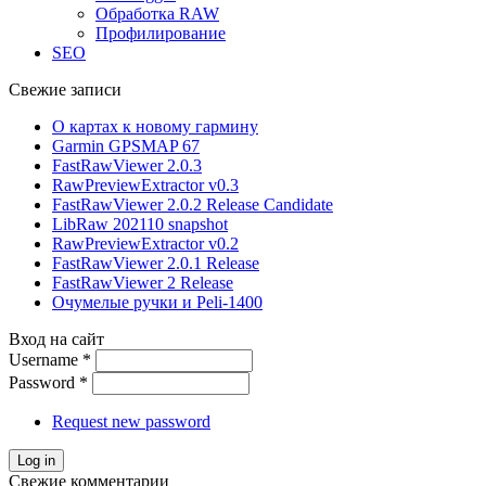
Обработка RAW
Профилирование
SEO
Свежие записи
О картах к новому гармину
Garmin GPSMAP 67
FastRawViewer 2.0.3
RawPreviewExtractor v0.3
FastRawViewer 2.0.2 Release Candidate
LibRaw 202110 snapshot
RawPreviewExtractor v0.2
FastRawViewer 2.0.1 Release
FastRawViewer 2 Release
Очумелые ручки и Peli-1400
Вход на сайт
Username
*
Password
*
Request new password
Свежие комментарии