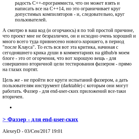
радость C++-программиста, что он может взять и
написать все на C++14, но это ограничивает круг
допустимых компиляторов - и, следовательно, круг
пользователей.
А смотрю в ваш код (и огорчаюсь) я по той простой причине,
что проект мне не безразличен, он и исходно очень хороший и
много всего туда привнесено нового-хорошего, в период
"после Клауса". То есть вся вот эта критика, начиная с
сегодняшнего крика души в комментариях на github/в моем
блоге - это от огорчения, что вот хорошую вещь - для
совершенно вторичной цели тестирования фаззером - прямо
на глазах портят.
Цель же - не пройти все круги испытаний фаззером, а дать
пользователям инструмент (darktable) с которым они могут
работать. Фаззер - для end-user-ских приложений все-таки
вторичен.
> Фаззер - для end-user-ских
AlexeyD
- 03/Сен/2017 19:01