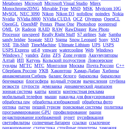
Metabones
Microsoft
Microsoft Visual Studio
Mirex
Monochrome2DNG
Movable Type
MSD
MSK
Myricom 10G
MySQL
NEC 3090
Nikon
Nikon D3
nofollow
noindex
Nokia
Nvidia
NVidia 8800
NVidia CUDA
OCZ
Olympus
OpenCL
OpenGL
OpenMP
Pentax
Phase One
Photoshop
postgresql
QML
Qt
Radeon
RAID
RAW
RawDigger
Raw Photo
Processor
rawspeed
Really Right Stuff
S7 airlines
Sale
Samba
sandy bridge
Seagate
SEO
Sigma
Snow Leopard
Sony
SSD
SSE
Tilt-Shift
TimeMachine
Ultimate Lithium
UPS
USPS
USPS Express
utf-8
vmware
watercooling
Web
Windows
Windows 7
yandex
Zeiss
ZFS
Zone system
Аккумуляторы
Алтай
ИП
Катунь
Кольский полуостров
Ловозерские
тундры
МГТС
МТС
Монголия
Москва
Почта России
С++
Сбербанк России
УКВ
Хакинтош
Хамар-Дабан
Хибины
авиакомпания Сибирь
баланс белого
барахолка
барахолки
бенчмарки
блогосфера
водный туризм
вычисления
глубина
резкости
глупости
демозаика
динамический диапазон
зонная система
карты
книги
контекстная реклама
мобильный телефон
мыши
накидка для фокусирования
обработка raw
обработка изображений
обработка фото
оптика
патчи
пеший туризм
поисковые системы
политика
программирование GPU
профилирование
рации
редактирование изображений
рунет
русификация
светофильтры
солнечные батареи
ссылки
ссылочное
ранжирование
статистика
струйные принтеры
таможня