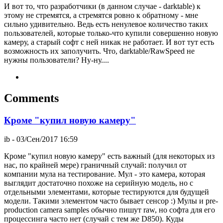
И вот то, что разработчики (в данном случае - darktable) к
этому не стремятся, а стремятся ровно к обратному - мне
сильно удивительно. Ведь есть ненулевое количество таких
пользователей, которые только-что купили совершенно новую
камеру, а старый софт с ней никак не работает. И вот тут есть
возможность их заполучить. Что, darktable/RawSpeed не
нужны пользователи? Ну-ну....
Comments
Кроме "купил новую камеру"
ib
- 03/Сен/2017 16:59
Кроме "купил новую камеру" есть важный (для некоторых из
нас, по крайней мере) граничный случай: получил от
компании мула на тестирование. Мул - это камера, которая
выглядит достаточно похоже на серийную модель, но с
отдельными элементами, которые тестируются для будущей
модели. Такими элементом часто бывает сенсор :) Мулы и pre-
production camera samples обычно пишут raw, но софта для его
процессинга часто нет (случай c тем же D850). Куды