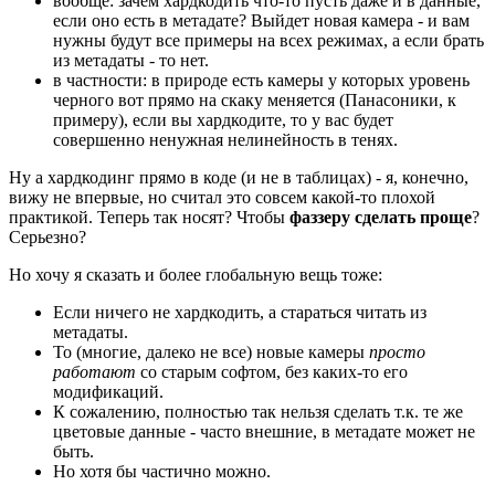
вообще: зачем хардкодить что-то пусть даже и в данные,
если оно есть в метадате? Выйдет новая камера - и вам
нужны будут все примеры на всех режимах, а если брать
из метадаты - то нет.
в частности: в природе есть камеры у которых уровень
черного вот прямо на скаку меняется (Панасоники, к
примеру), если вы хардкодите, то у вас будет
совершенно ненужная нелинейность в тенях.
Ну а хардкодинг прямо в коде (и не в таблицах) - я, конечно,
вижу не впервые, но считал это совсем какой-то плохой
практикой. Теперь так носят? Чтобы
фаззеру сделать проще
?
Серьезно?
Но хочу я сказать и более глобальную вещь тоже:
Если ничего не хардкодить, а стараться читать из
метадаты.
То (многие, далеко не все) новые камеры
просто
работают
со старым софтом, без каких-то его
модификаций.
К сожалению, полностью так нельзя сделать т.к. те же
цветовые данные - часто внешние, в метадате может не
быть.
Но хотя бы частично можно.