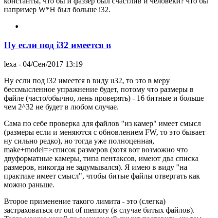
константы, что бы и фаззер был счастлив и человеки? что бы
например W*H был больше i32.
Ну если под i32 имеется в
lexa
- 04/Сен/2017 13:19
Ну если под i32 имеется в виду u32, то это в меру
бессмысленное упражнение будет, потому что размеры в
файле (часто/обычно, лень проверять) - 16 битные и больше
чем 2^32 не будет в любом случае.
Сама по себе проверка для файлов "из камер" имеет смысл
(размеры если и меняются с обновлением FW, то это бывает
ну сильно редко), но тогда уже полноценная,
make+model=>список размеров (хотя вот возможно что
двуформатные камеры, типа пентаксов, имеют два списка
размеров, никогда не задумывался). Я имею в виду "на
практике имеет смысл", чтобы битые файлы отвергать как
можно раньше.
Второе применение такого лимита - это (слегка)
застраховаться от out of memory (в случае битых файлов).