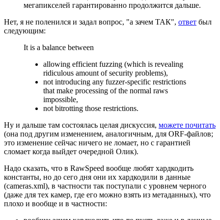
мегапикселей гарантированно продолжится дальше.
Нет, я не поленился и задал вопрос, "а зачем ТАК",
ответ
был
следующим:
It is a balance between
allowing efficient fuzzing (which is revealing
ridiculous amount of security problems),
not introducing any fuzzer-specific restrictions
that make processing of the normal raws
impossible,
not bitrotting those restrictions.
Ну и дальше там состоялась целая дискуссия,
можете почитать
(она под другим изменением, аналогичным, для ORF-файлов;
это изменение сейчас ничего не ломает, но с гарантией
сломает когда выйдет очередной Олик).
Надо сказать, что в RawSpeed вообще любят хардкодить
константы, но до сего дня они их хардкодили в данные
(cameras.xml), в частности так поступали с уровнем черного
(даже для тех камер, где его можно взять из метаданных), что
плохо и вообще и в частности: