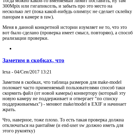
Тогда можно какой-то вменяемый лимит поставить, ну там
300Mpix или гигапиксель, и забыть про это место на
несколько лет (пока какой-нибудь олимпус не сделает склейку
панорам в камере в raw).
Меня в данной конкретной истории изумляет не то, что это
вот было сделано (проверка имеет смысл, повторяю), а способ
реализации проверки.
Заметим в скобках, что
lexa
- 04/Сен/2017 13:21
Заметим в скобках, что таблица размеров для make-model
поломает часто применяемый пользователями способ таки
скормить файл (от новой камеры) конвертору (который эту
новую камеру не поддерживает и отвергает "по списку
поддерживаемых") - меняют make/model в EXIF и начинает
жрать.
Что, наверное, тоже плохо. То есть такая проверка должна
отключаться на рантайме (и end-user sw должно иметь для
этого рукоятку)