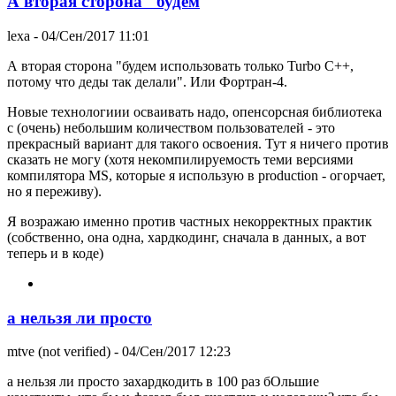
А вторая сторона "будем
lexa
- 04/Сен/2017 11:01
А вторая сторона "будем использовать только Turbo C++,
потому что деды так делали". Или Фортран-4.
Новые технологиии осваивать надо, опенсорсная библиотека
с (очень) небольшим количеством пользователей - это
прекрасный вариант для такого освоения. Тут я ничего против
сказать не могу (хотя некомпилируемость теми версиями
компилятора MS, которые я использую в production - огорчает,
но я переживу).
Я возражаю именно против частных некорректных практик
(собственно, она одна, хардкодинг, сначала в данных, а вот
теперь и в коде)
а нельзя ли просто
mtve (not verified)
- 04/Сен/2017 12:23
а нельзя ли просто захардкодить в 100 раз бОльшие