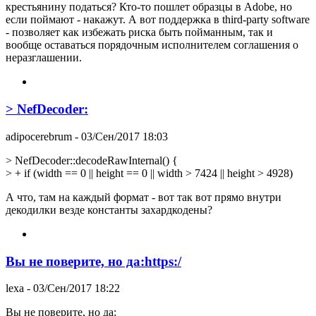
крестьянину податься? Кто-то пошлет образцы в Adobe, но
если поймают - накажут. А вот поддержка в third-party software
- позволяет как избежать риска быть пойманным, так и
вообще оставаться порядочным исполнителем соглашения о
неразглашении.
> NefDecoder:
adipocerebrum
- 03/Сен/2017 18:03
> NefDecoder::decodeRawInternal() {
> + if (width == 0 || height == 0 || width > 7424 || height > 4928)
А что, там на каждый формат - вот так вот прямо внутри
декодилки везде константы захардкодены?
Вы не поверите, но да:https:/
lexa
- 03/Сен/2017 18:22
Вы не поверите, но да: