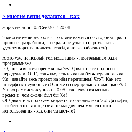
> многие вещи делаются - как
adipocerebrum
- 03/Сен/2017 20:08
> многие вещи делаются - как мне кажется со стороны - ради
процесса разработки, а не ради результата (а результат -
удовлетворение пользователей, а не разработчиков)
А это уже не первый год мода такая - программизм ради
программизма.
"О, новая версия фреймворка %s! Давайте всё под него
переделаем. О! Гугель-шмугель выкатил бета-версию языка
%s - давайте весь проект на нём перепишем! Что?! Как это
интерфейс неудобный?! Он же сгенерирован с помощью %s!
У программистов ушло на 0.05 человеко/часа меньше
времени, чем ежели был бы %s!
О! Давайте используем виджеты из библиотеки %s! Да пофиг,
что бесплатная лицензия только для некоммерческого
использования - как они узнают-то?"