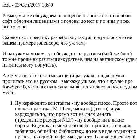
lexa
- 03/Сен/2017 18:49
Роман, мы же обсуждаем не лицензию - понятно что любой
софт обложен лицензиями с головы до ног и по ним у всех
все хорошо.
Сколько вот практику разработки, так уж получилось что на
вашем примере (опенсорс, что уж там).
И раз уж мы можем тут обсуждать на русском (мой же блог),
то мне проще выразиться аккуратнее, чем на английском (где я
ньюансы могу попутать).
А хочу я сказать простые вещи (и раз уж вы подвернулись
прочитать это на русском - выскажу уж все, что я думаю про
RawSpeed), часть их написана выше, но я повторю уж в одном
месте.
Ну хардкодить константы - ну вообще плохо. Просто вот
плохая практика. M_PI еще можно (да и то), а уж
хардкодить то, что прямо вот на днях менять
(предельные размеры NEF) - ну вообще ни в какие
ворота. Еще как-то можно было бы принять это в виде
таблички, общей на библиотеку, но не в виде отдельных
правок, по одной на формат, да и то. В виде cameras.xml