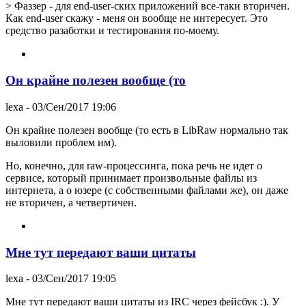
> Фаззер - для end-user-ских приложений все-таки вторичен.
Как end-user скажу - меня он вообще не интересует. Это
средство разаботки и тестирования по-моему.
Он крайне полезен вообще (то
lexa
- 03/Сен/2017 19:06
Он крайне полезен вообще (то есть в LibRaw нормально так
выловили проблем им).
Но, конечно, для raw-процессинга, пока речь не идет о
сервисе, который принимает произвольные файлы из
интернета, а о юзере (с собственными файлами же), он даже
не вторичен, а четвертичен.
Мне тут передают ваши цитаты
lexa
- 03/Сен/2017 19:05
Мне тут передают ваши цитаты из IRC через фейсбук :). У