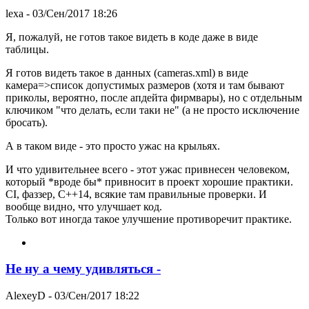
lexa
- 03/Сен/2017 18:26
Я, пожалуй, не готов такое видеть в коде даже в виде
таблицы.
Я готов видеть такое в данных (cameras.xml) в виде
камера=>список допустимых размеров (хотя и там бывают
приколы, вероятно, после апдейта фирмвары), но с отдельным
ключиком "что делать, если таки не" (а не просто исключение
бросать).
А в таком виде - это просто ужас на крыльях.
И что удивительнее всего - этот ужас привнесен человеком,
который *вроде бы* привносит в проект хорошие практики.
CI, фаззер, C++14, всякие там правильные проверки. И
вообще видно, что улучшает код.
Только вот иногда такое улучшение противоречит практике.
Не ну а чему удивляться -
AlexeyD
- 03/Сен/2017 18:22