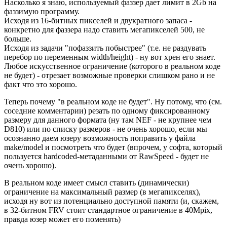
Насколько я знаю, используемый фаззер дает лимит в 2Gb на
фаззимую программу.
Исходя из 16-битных пикселей и двукратного запаса -
конкретно для фаззера надо ставить мегапикселей 500, не
больше.
Исходя из задачи "пофаззить побыстрее" (т.е. не раздувать
перебор по переменным width/height) - ну вот хрен его знает.
Любое искусственное ограничение (которого в реальном коде
не будет) - отрезает возможные проверки слишком рано и не
факт что это хорошо.
Теперь почему "в реальном коде не будет". Ну потому, что (см.
соседние комментарии) резать по одному фиксированному
размеру для данного формата (ну там NEF - не крупнее чем
D810) или по списку размеров - не очень хорошо, если мы
осознанно даем юзеру возможность поправить у файла
make/model и посмотреть что будет (впрочем, у софта, который
пользуется hardcoded-метаданными от RawSpeed - будет не
очень хорошо).
В реальном коде имеет смысл ставить (динамически)
ограничение на максимальный размер (в мегапикселях),
исходя ну вот из потенциально доступной памяти (и, скажем,
в 32-битном FRV стоит стандартное ограничение в 40Mpix,
правда юзер может его поменять)