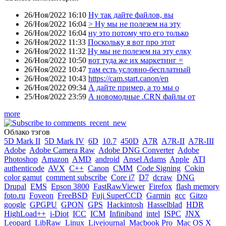
26/Ноя/2022 16:10
Ну так дайте файлов, вы
26/Ноя/2022 16:04
> Ну мы не полезем на эту
26/Ноя/2022 16:04
ну это потому что его только
26/Ноя/2022 11:33
Поскольку я вот про этот
26/Ноя/2022 11:32
Ну мы не полезем на эту елку
26/Ноя/2022 10:50
вот туда же их маркетинг =
26/Ноя/2022 10:47
там есть условно-бесплатный
26/Ноя/2022 10:43
https://cam.start.canon/en
26/Ноя/2022 09:34
А дайте пример, а то мы о
25/Ноя/2022 23:59
А новомодные .CRN файлы от
more
Облако тэгов
5D Mark II
5D Mark IV
6D
10.7
450D
A7R
A7R-II
A7R-III
Adobe
Adobe Camera Raw
Adobe DNG Converter
Adobe
Photoshop
Amazon
AMD
android
Ansel Adams
Apple
ATI
authenticode
AVX
C++
Canon
CMM
Code Signing
Cokin
color gamut
comment subscribe
Core i7
D7
dcraw
DNG
Drupal
EMS
Epson 3800
FastRawViewer
Firefox
flash memory
foto.ru
Foveon
FreeBSD
Fuji SuperCCD
Garmin
gcc
Gitzo
google
GPGPU
GPON
GPS
Hackintosh
Hasselblad
HDR
HighLoad++
i-Diot
ICC
ICM
Infiniband
intel
ISPC
JNX
Leopard
LibRaw
Linux
Livejournal
Macbook Pro
Mac OS X