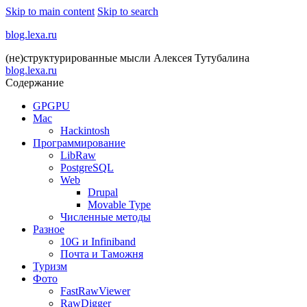
Skip to main content
Skip to search
blog.lexa.ru
(не)структурированные мысли Алексея Тутубалина
blog.lexa.ru
Содержание
GPGPU
Mac
Hackintosh
Программирование
LibRaw
PostgreSQL
Web
Drupal
Movable Type
Численные методы
Разное
10G и Infiniband
Почта и Таможня
Туризм
Фото
FastRawViewer
RawDigger