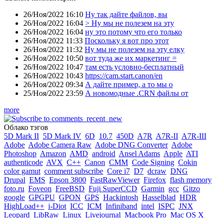
26/Ноя/2022 16:10
Ну так дайте файлов, вы
26/Ноя/2022 16:04
> Ну мы не полезем на эту
26/Ноя/2022 16:04
ну это потому что его только
26/Ноя/2022 11:33
Поскольку я вот про этот
26/Ноя/2022 11:32
Ну мы не полезем на эту елку
26/Ноя/2022 10:50
вот туда же их маркетинг =
26/Ноя/2022 10:47
там есть условно-бесплатный
26/Ноя/2022 10:43
https://cam.start.canon/en
26/Ноя/2022 09:34
А дайте пример, а то мы о
25/Ноя/2022 23:59
А новомодные .CRN файлы от
more
Облако тэгов
5D Mark II
5D Mark IV
6D
10.7
450D
A7R
A7R-II
A7R-III
Adobe
Adobe Camera Raw
Adobe DNG Converter
Adobe
Photoshop
Amazon
AMD
android
Ansel Adams
Apple
ATI
authenticode
AVX
C++
Canon
CMM
Code Signing
Cokin
color gamut
comment subscribe
Core i7
D7
dcraw
DNG
Drupal
EMS
Epson 3800
FastRawViewer
Firefox
flash memory
foto.ru
Foveon
FreeBSD
Fuji SuperCCD
Garmin
gcc
Gitzo
google
GPGPU
GPON
GPS
Hackintosh
Hasselblad
HDR
HighLoad++
i-Diot
ICC
ICM
Infiniband
intel
ISPC
JNX
Leopard
LibRaw
Linux
Livejournal
Macbook Pro
Mac OS X