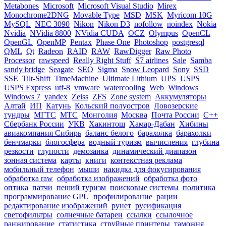
Metabones
Microsoft
Microsoft Visual Studio
Mirex
Monochrome2DNG
Movable Type
MSD
MSK
Myricom 10G
MySQL
NEC 3090
Nikon
Nikon D3
nofollow
noindex
Nokia
Nvidia
NVidia 8800
NVidia CUDA
OCZ
Olympus
OpenCL
OpenGL
OpenMP
Pentax
Phase One
Photoshop
postgresql
QML
Qt
Radeon
RAID
RAW
RawDigger
Raw Photo
Processor
rawspeed
Really Right Stuff
S7 airlines
Sale
Samba
sandy bridge
Seagate
SEO
Sigma
Snow Leopard
Sony
SSD
SSE
Tilt-Shift
TimeMachine
Ultimate Lithium
UPS
USPS
USPS Express
utf-8
vmware
watercooling
Web
Windows
Windows 7
yandex
Zeiss
ZFS
Zone system
Аккумуляторы
Алтай
ИП
Катунь
Кольский полуостров
Ловозерские
тундры
МГТС
МТС
Монголия
Москва
Почта России
С++
Сбербанк России
УКВ
Хакинтош
Хамар-Дабан
Хибины
авиакомпания Сибирь
баланс белого
барахолка
барахолки
бенчмарки
блогосфера
водный туризм
вычисления
глубина
резкости
глупости
демозаика
динамический диапазон
зонная система
карты
книги
контекстная реклама
мобильный телефон
мыши
накидка для фокусирования
обработка raw
обработка изображений
обработка фото
оптика
патчи
пеший туризм
поисковые системы
политика
программирование GPU
профилирование
рации
редактирование изображений
рунет
русификация
светофильтры
солнечные батареи
ссылки
ссылочное
ранжирование
статистика
струйные принтеры
таможня