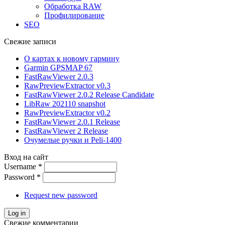
Обработка RAW
Профилирование
SEO
Свежие записи
О картах к новому гармину
Garmin GPSMAP 67
FastRawViewer 2.0.3
RawPreviewExtractor v0.3
FastRawViewer 2.0.2 Release Candidate
LibRaw 202110 snapshot
RawPreviewExtractor v0.2
FastRawViewer 2.0.1 Release
FastRawViewer 2 Release
Очумелые ручки и Peli-1400
Вход на сайт
Username
*
Password
*
Request new password
Свежие комментарии