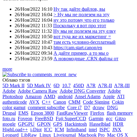
26/Ноя/2022 16:10
Ну так дайте файлов, вы
26/Ноя/2022 16:04
> Ну мы не полезем на эту
26/Ноя/2022 16:04
ну это потому что его только
26/Ноя/2022 11:33
Поскольку я вот про этот
26/Ноя/2022 11:32
Ну мы не полезем на эту елку
26/Ноя/2022 10:50
вот туда же их маркетинг =
26/Ноя/2022 10:47
там есть условно-бесплатный
26/Ноя/2022 10:43
https://cam.start.canon/en
26/Ноя/2022 09:34
А дайте пример, а то мы о
25/Ноя/2022 23:59
А новомодные .CRN файлы от
more
Облако тэгов
5D Mark II
5D Mark IV
6D
10.7
450D
A7R
A7R-II
A7R-III
Adobe
Adobe Camera Raw
Adobe DNG Converter
Adobe
Photoshop
Amazon
AMD
android
Ansel Adams
Apple
ATI
authenticode
AVX
C++
Canon
CMM
Code Signing
Cokin
color gamut
comment subscribe
Core i7
D7
dcraw
DNG
Drupal
EMS
Epson 3800
FastRawViewer
Firefox
flash memory
foto.ru
Foveon
FreeBSD
Fuji SuperCCD
Garmin
gcc
Gitzo
google
GPGPU
GPON
GPS
Hackintosh
Hasselblad
HDR
HighLoad++
i-Diot
ICC
ICM
Infiniband
intel
ISPC
JNX
Leopard
LibRaw
Linux
Livejournal
Macbook Pro
Mac OS X