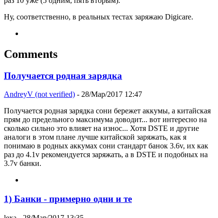
раз 10 уже (5 одним, пять вторым).
Ну, соответственно, в реальных тестах заряжаю Digicare.
Comments
Получается родная зарядка
AndreyV (not verified)
- 28/Мар/2017 12:47
Получается родная зарядка сони бережет аккумы, а китайская
прям до предельного максимума доводит... вот интересно на
сколько сильно это влияет на износ... Хотя DSTE и другие
аналоги в этом плане лучше китайской заряжать, как я
понимаю в родных аккумах сони стандарт банок 3.6v, их как
раз до 4.1v рекомендуется заряжать, а в DSTE и подобных на
3.7v банки.
1) Банки - примерно одни и те
lexa
- 28/Мар/2017 13:35