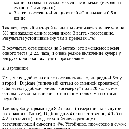
конце разряда и несколько меньше в начале (исходя из
емкости 1 ампер-час).
3 ватта постоянной мощности: 0.4С в начале и 0.5 в
конце.
Так вот, первый и второй варианты отличаются менее чем на
5% при зарядке одним зарядником. 3 ватта - посередине.
Результаты устойчивые (ну там в пределах 1%).
В результате остановился на 3 ваттах: это вменяемое время
одного теста (2-2.5 часа) и очень редкое включение кулера у
нагрузки, на 5 ваттах гудит гораздо чаще.
2.
Зарядники
Их у меня удобно на столе поставить два, один родной Sony,
второй - Digicare (типичный китаец со сменной кроваткой).
Оба имеют удобное гнездо "восьмерку" под 220 вольт, все
остальные мои китайские - с внешними блоками и с ними
неудобно.
Так вот, Sony заряжает до 8.25 вольт (измерение на вынутой
из зарядника банке), Digicare до 8.4 (соответственно, 4.125 и
4.2 на элемент), что дает устойчивую разницу в
результирующей емкости в 4%. Устойчиво, промерено в сумме