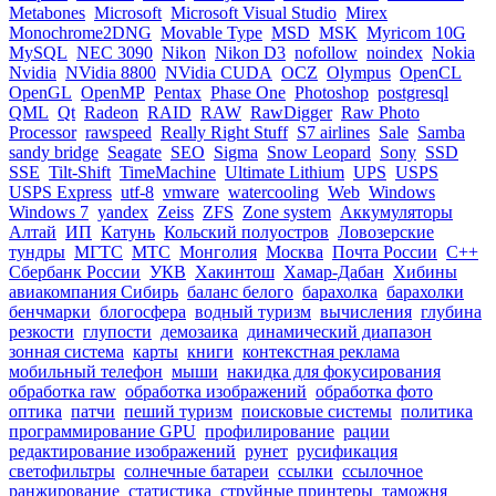
Metabones
Microsoft
Microsoft Visual Studio
Mirex
Monochrome2DNG
Movable Type
MSD
MSK
Myricom 10G
MySQL
NEC 3090
Nikon
Nikon D3
nofollow
noindex
Nokia
Nvidia
NVidia 8800
NVidia CUDA
OCZ
Olympus
OpenCL
OpenGL
OpenMP
Pentax
Phase One
Photoshop
postgresql
QML
Qt
Radeon
RAID
RAW
RawDigger
Raw Photo
Processor
rawspeed
Really Right Stuff
S7 airlines
Sale
Samba
sandy bridge
Seagate
SEO
Sigma
Snow Leopard
Sony
SSD
SSE
Tilt-Shift
TimeMachine
Ultimate Lithium
UPS
USPS
USPS Express
utf-8
vmware
watercooling
Web
Windows
Windows 7
yandex
Zeiss
ZFS
Zone system
Аккумуляторы
Алтай
ИП
Катунь
Кольский полуостров
Ловозерские
тундры
МГТС
МТС
Монголия
Москва
Почта России
С++
Сбербанк России
УКВ
Хакинтош
Хамар-Дабан
Хибины
авиакомпания Сибирь
баланс белого
барахолка
барахолки
бенчмарки
блогосфера
водный туризм
вычисления
глубина
резкости
глупости
демозаика
динамический диапазон
зонная система
карты
книги
контекстная реклама
мобильный телефон
мыши
накидка для фокусирования
обработка raw
обработка изображений
обработка фото
оптика
патчи
пеший туризм
поисковые системы
политика
программирование GPU
профилирование
рации
редактирование изображений
рунет
русификация
светофильтры
солнечные батареи
ссылки
ссылочное
ранжирование
статистика
струйные принтеры
таможня