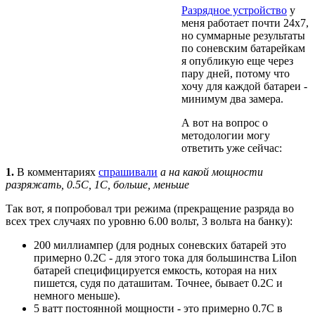
Разрядное устройство
у
меня работает почти 24x7,
но суммарные результаты
по соневским батарейкам
я опубликую еще через
пару дней, потому что
хочу для каждой батареи -
минимум два замера.
А вот на вопрос о
методологии могу
ответить уже сейчас:
1.
В комментариях
спрашивали
а на какой мощности
разряжать, 0.5C, 1C, больше, меньше
Так вот, я попробовал три режима (прекращение разряда во
всех трех случаях по уровню 6.00 вольт, 3 вольта на банку):
200 миллиампер (для родных соневских батарей это
примерно 0.2C - для этого тока для большинства LiIon
батарей специфицируется емкость, которая на них
пишется, судя по даташитам. Точнее, бывает 0.2C и
немного меньше).
5 ватт постоянной мощности - это примерно 0.7C в