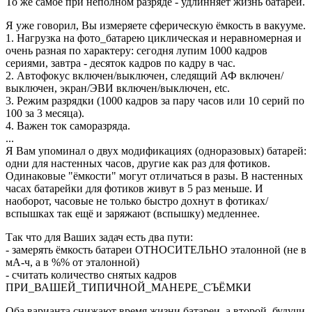
То же самое при неполном разряде - удлинняет жизнь батареи.
Я уже говорил, Вы измеряете сферическую ёмкость в вакууме.
1. Нагрузка на фото_батарею циклическая и неравномерная и
очень разная по характеру: сегодня лупим 1000 кадров
сериями, завтра - десяток кадров по кадру в час.
2. Автофокус включен/выключен, следящий АФ включен/
выключен, экран/ЭВИ включен/выключен, etc.
3. Режим разрядки (1000 кадров за пару часов или 10 серий по
100 за 3 месяца).
4. Важен ток саморазряда.
...
Я Вам упоминал о двух модификациях (одноразовых) батарей:
одни для настенных часов, другие как раз для фотиков.
Одинаковые "ёмкости" могут отличаться в разы. В настенных
часах батарейки для фотиков живут в 5 раз меньше. И
наоборот, часовые не только быстро дохнут в фотиках/
вспышках так ещё и заряжают (вспышку) медленнее.
Так что для Ваших задач есть два пути:
- замерять ёмкость батареи ОТНОСИТЕЛЬНО эталонной (не в
мА-ч, а в %% от эталонной)
- считать количество снятых кадров
ПРИ_ВАШЕЙ_ТИПИЧНОЙ_МАНЕРЕ_СЪЁМКИ
Оба варианта снижают время жизни батареи, а второй, будучи