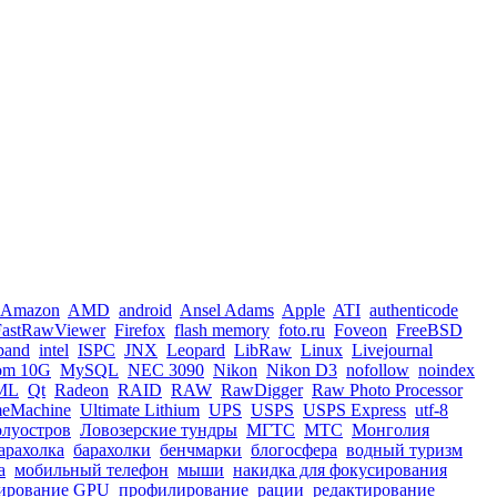
Amazon
AMD
android
Ansel Adams
Apple
ATI
authenticode
FastRawViewer
Firefox
flash memory
foto.ru
Foveon
FreeBSD
iband
intel
ISPC
JNX
Leopard
LibRaw
Linux
Livejournal
om 10G
MySQL
NEC 3090
Nikon
Nikon D3
nofollow
noindex
ML
Qt
Radeon
RAID
RAW
RawDigger
Raw Photo Processor
meMachine
Ultimate Lithium
UPS
USPS
USPS Express
utf-8
олуостров
Ловозерские тундры
МГТС
МТС
Монголия
арахолка
барахолки
бенчмарки
блогосфера
водный туризм
а
мобильный телефон
мыши
накидка для фокусирования
ирование GPU
профилирование
рации
редактирование