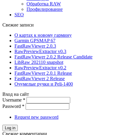
Обработка RAW
Профилирование
SEO
Свежие записи
О картах к новому гармину
Garmin GPSMAP 67
FastRawViewer 2.0.3
RawPreviewExtractor v0.3
FastRawViewer 2.0.2 Release Candidate
LibRaw 202110 snapshot
RawPreviewExtractor v0.2
FastRawViewer 2.0.1 Release
FastRawViewer 2 Release
Очумелые ручки и Peli-1400
Вход на сайт
Username
*
Password
*
Request new password
Свежие комментарии