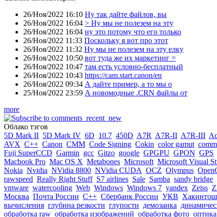
26/Ноя/2022 16:10
Ну так дайте файлов, вы
26/Ноя/2022 16:04
> Ну мы не полезем на эту
26/Ноя/2022 16:04
ну это потому что его только
26/Ноя/2022 11:33
Поскольку я вот про этот
26/Ноя/2022 11:32
Ну мы не полезем на эту елку
26/Ноя/2022 10:50
вот туда же их маркетинг =
26/Ноя/2022 10:47
там есть условно-бесплатный
26/Ноя/2022 10:43
https://cam.start.canon/en
26/Ноя/2022 09:34
А дайте пример, а то мы о
25/Ноя/2022 23:59
А новомодные .CRN файлы от
more
Облако тэгов
5D Mark II
5D Mark IV
6D
10.7
450D
A7R
A7R-II
A7R-III
A
AVX
C++
Canon
CMM
Code Signing
Cokin
color gamut
comme
Fuji SuperCCD
Garmin
gcc
Gitzo
google
GPGPU
GPON
GPS
Macbook Pro
Mac OS X
Metabones
Microsoft
Microsoft Visual S
Nokia
Nvidia
NVidia 8800
NVidia CUDA
OCZ
Olympus
Open
rawspeed
Really Right Stuff
S7 airlines
Sale
Samba
sandy bridge
vmware
watercooling
Web
Windows
Windows 7
yandex
Zeiss
Z
Москва
Почта России
С++
Сбербанк России
УКВ
Хакинтош
вычисления
глубина резкости
глупости
демозаика
динамичес
обработка raw
обработка изображений
обработка фото
оптика