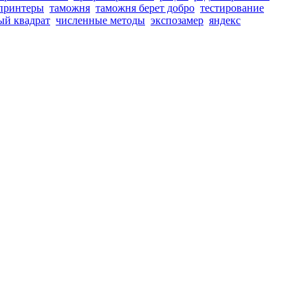
принтеры
таможня
таможня берет добро
тестирование
ый квадрат
численные методы
экспозамер
яндекс