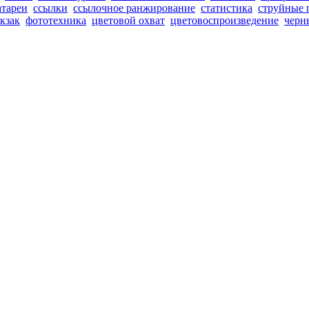
атареи
ссылки
ссылочное ранжирование
статистика
струйные 
кзак
фототехника
цветовой охват
цветовоспроизведение
черн