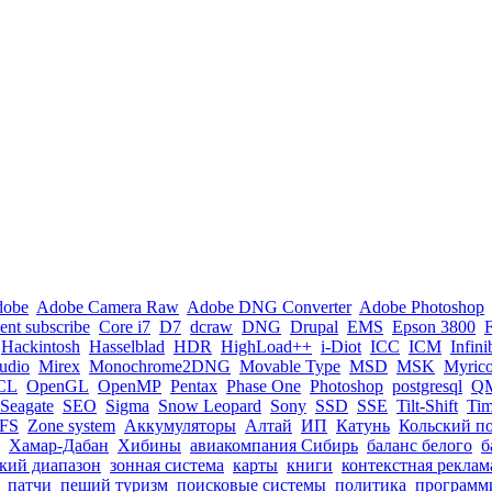
dobe
Adobe Camera Raw
Adobe DNG Converter
Adobe Photoshop
nt subscribe
Core i7
D7
dcraw
DNG
Drupal
EMS
Epson 3800
Hackintosh
Hasselblad
HDR
HighLoad++
i-Diot
ICC
ICM
Infin
tudio
Mirex
Monochrome2DNG
Movable Type
MSD
MSK
Myric
CL
OpenGL
OpenMP
Pentax
Phase One
Photoshop
postgresql
Q
Seagate
SEO
Sigma
Snow Leopard
Sony
SSD
SSE
Tilt-Shift
Ti
FS
Zone system
Аккумуляторы
Алтай
ИП
Катунь
Кольский п
Хамар-Дабан
Хибины
авиакомпания Сибирь
баланс белого
б
кий диапазон
зонная система
карты
книги
контекстная реклам
патчи
пеший туризм
поисковые системы
политика
программ