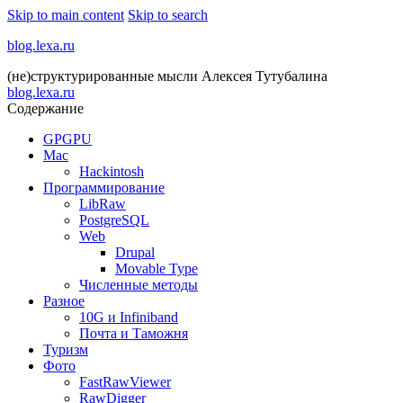
Skip to main content
Skip to search
blog.lexa.ru
(не)структурированные мысли Алексея Тутубалина
blog.lexa.ru
Содержание
GPGPU
Mac
Hackintosh
Программирование
LibRaw
PostgreSQL
Web
Drupal
Movable Type
Численные методы
Разное
10G и Infiniband
Почта и Таможня
Туризм
Фото
FastRawViewer
RawDigger