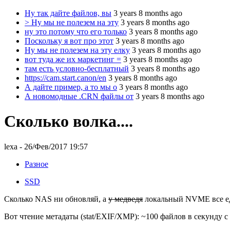
Ну так дайте файлов, вы
3 years 8 months ago
> Ну мы не полезем на эту
3 years 8 months ago
ну это потому что его только
3 years 8 months ago
Поскольку я вот про этот
3 years 8 months ago
Ну мы не полезем на эту елку
3 years 8 months ago
вот туда же их маркетинг =
3 years 8 months ago
там есть условно-бесплатный
3 years 8 months ago
https://cam.start.canon/en
3 years 8 months ago
А дайте пример, а то мы о
3 years 8 months ago
А новомодные .CRN файлы от
3 years 8 months ago
Сколько волка....
lexa
- 26/Фев/2017 19:57
Разное
SSD
Сколько NAS ни обновляй, а
у медведя
локальный NVME все ед
Вот чтение метадаты (stat/EXIF/XMP): ~100 файлов в секунду с 