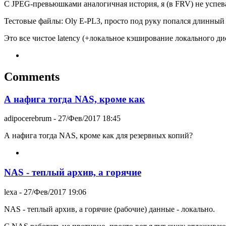
С JPEG-превьюшками аналогичная история, я (в FRV) не успева
Тестовые файлы: Oly E-PL3, просто под руку попался длинный 
Это все чистое latency (+локальное кэширование локального ди
Comments
А нафига тогда NAS, кроме как
adipocerebrum
- 27/Фев/2017 18:45
А нафига тогда NAS, кроме как для резервных копий?
NAS - теплый архив, а горячие
lexa
- 27/Фев/2017 19:06
NAS - теплый архив, а горячие (рабочие) данные - локально.