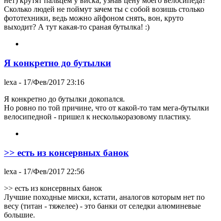
нет) крутят пальцем у виска, узнав цену моего велосипеда?
Сколько людей не поймут зачем ты с собой возишь столько
фототехники, ведь можно айфоном снять, вон, круто
выходит? А тут какая-то сраная бутылка! :)
Я конкретно до бутылки
lexa
- 17/Фев/2017 23:16
Я конкретно до бутылки докопался.
Но ровно по той причине, что от какой-то там мега-бутылки
велосипедной - пришел к несколькоразовому пластику.
>> есть из консервных банок
lexa
- 17/Фев/2017 22:56
>> есть из консервных банок
Лучшие походные миски, кстати, аналогов которым нет по
весу (титан - тяжелее) - это банки от селедки алюминевые
большие.