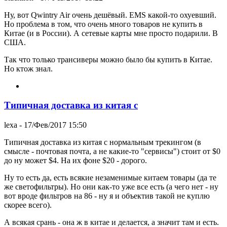
Ну, вот Qwintry Air очень дешёвый. EMS какой-то охуевший.
Но проблема в том, что очень много товаров не купить в
Китае (и в России). А сетевые карты мне просто подарили. В
США.
Так что только трансиверы можно было бы купить в Китае.
Но ктож знал.
Типичная доставка из китая с
lexa
- 17/Фев/2017 15:50
Типичная доставка из китая с нормальным трекингом (в
смысле - почтовая почта, а не какие-то "сервисы") стоит от $0
до ну может $4. На их фоне $20 - дорого.
Ну то есть да, есть всякие незаменимые китаем товары (да те
же светофильтры). Но они как-то уже все есть (а чего нет - ну
вот вроде фильтров на 86 - ну я и объектив такой не куплю
скорее всего).
А всякая срань - она ж в китае и делается, а значит там и есть.