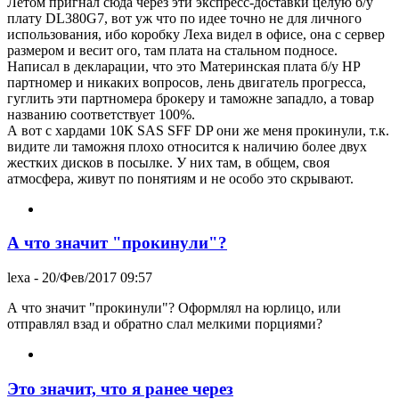
Летом пригнал сюда через эти экспресс-доставки целую б/у
плату DL380G7, вот уж что по идее точно не для личного
использования, ибо коробку Леха видел в офисе, она с сервер
размером и весит ого, там плата на стальном подносе.
Написал в декларации, что это Материнская плата б/у HP
партномер и никаких вопросов, лень двигатель прогресса,
гуглить эти партномера брокеру и таможне западло, а товар
названию соответствует 100%.
А вот с хардами 10К SAS SFF DP они же меня прокинули, т.к.
видите ли таможня плохо относится к наличию более двух
жестких дисков в посылке. У них там, в общем, своя
атмосфера, живут по понятиям и не особо это скрывают.
А что значит "прокинули"?
lexa
- 20/Фев/2017 09:57
А что значит "прокинули"? Оформлял на юрлицо, или
отправлял взад и обратно слал мелкими порциями?
Это значит, что я ранее через