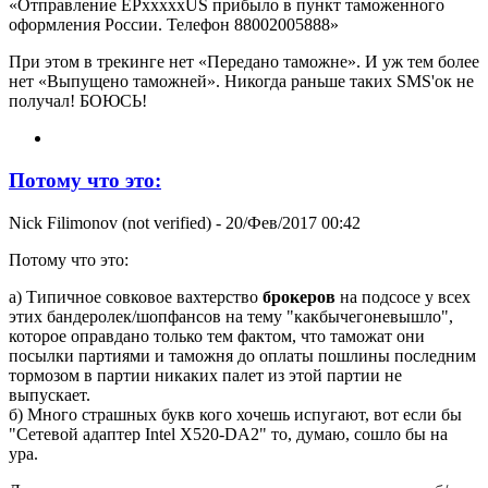
«Отправление EPxxxxxUS прибыло в пункт таможенного
оформления России. Телефон 88002005888»
При этом в трекинге нет «Передано таможне». И уж тем более
нет «Выпущено таможней». Никогда раньше таких SMS'ок не
получал! БОЮСЬ!
Потому что это:
Nick Filimonov (not verified)
- 20/Фев/2017 00:42
Потому что это:
а) Типичное совковое вахтерство
брокеров
на подсосе у всех
этих бандеролек/шопфансов на тему "какбычегоневышло",
которое оправдано только тем фактом, что таможат они
посылки партиями и таможня до оплаты пошлины последним
тормозом в партии никаких палет из этой партии не
выпускает.
б) Много страшных букв кого хочешь испугают, вот если бы
"Сетевой адаптер Intel X520-DA2" то, думаю, сошло бы на
ура.