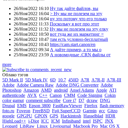
26/Ноя/2022 16:10
Ну так дайте файлов, вы
26/Ноя/2022 16:04
> Ну мы не полезем на эту
26/Ноя/2022 16:04
ну это потому что его только
26/Ноя/2022 11:33
Поскольку я вот про этот
26/Ноя/2022 11:32
Ну мы не полезем на эту елку
26/Ноя/2022 10:50
вот туда же их маркетинг =
26/Ноя/2022 10:47
там есть условно-бесплатный
26/Ноя/2022 10:43
https://cam.start.canon/en
26/Ноя/2022 09:34
А дайте пример, а то мы о
25/Ноя/2022 23:59
А новомодные .CRN файлы от
more
Облако тэгов
5D Mark II
5D Mark IV
6D
10.7
450D
A7R
A7R-II
A7R-III
Adobe
Adobe Camera Raw
Adobe DNG Converter
Adobe
Photoshop
Amazon
AMD
android
Ansel Adams
Apple
ATI
authenticode
AVX
C++
Canon
CMM
Code Signing
Cokin
color gamut
comment subscribe
Core i7
D7
dcraw
DNG
Drupal
EMS
Epson 3800
FastRawViewer
Firefox
flash memory
foto.ru
Foveon
FreeBSD
Fuji SuperCCD
Garmin
gcc
Gitzo
google
GPGPU
GPON
GPS
Hackintosh
Hasselblad
HDR
HighLoad++
i-Diot
ICC
ICM
Infiniband
intel
ISPC
JNX
Leopard
LibRaw
Linux
Livejournal
Macbook Pro
Mac OS X