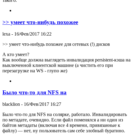
такого.
>> умеет что-нибудь похожее
lexa
- 16/Фев/2017 16:22
>> умеет что-нибудь похожее для сетевых (!) дисков
А кто умеет?
Как вообще должна выглядеть инвалидация persistent-кэша на
выключенной клиентской машине (а чистить его при
перезагрузке на WS - глупо же)
Было что-то для NFS на
blacklion
- 16/Фев/2017 16:27
Было что-то для NFS на солярке, работало. Инвалидировать
по метадате, очевидно. Если файл поменялся а ни один из
байтов метадаты (включая все 4 времени, привязанные к
файлу) — нет, ну пользователь сам себе злобный буратино.