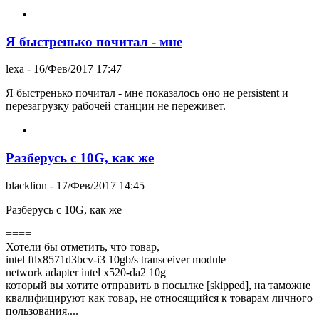
Я быстренько почитал - мне
lexa
- 16/Фев/2017 17:47
Я быстренько почитал - мне показалось оно не persistent и
перезагрузку рабочей станции не переживет.
Разберусь с 10G, как же
blacklion
- 17/Фев/2017 14:45
Разберусь с 10G, как же
====
Хотели бы отметить, что товар,
intel ftlx8571d3bcv-i3 10gb/s transceiver module
network adapter intel x520-da2 10g
который вы хотите отправить в посылке [skipped], на таможне
квалифицируют как товар, не относящийся к товарам личного
пользования....