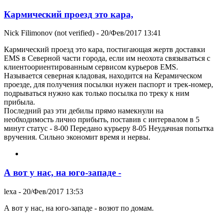
Кармический проезд это кара,
Nick Filimonov (not verified)
- 20/Фев/2017 13:41
Кармический проезд это кара, постигающая жертв доставки
EMS в Северной части города, если им неохота связываться с
клиентоориентированным сервисом курьеров EMS.
Называется северная кладовая, находится на Керамическом
проезде, для получения посылки нужен паспорт и трек-номер,
подрываться нужно как только посылка по треку к ним
прибыла.
Последний раз эти дебилы прямо намекнули на
необходимость лично прибыть, поставив с интервалом в 5
минут статус - 8-00 Передано курьеру 8-05 Неудачная попытка
вручения. Сильно экономит время и нервы.
А вот у нас, на юго-западе -
lexa
- 20/Фев/2017 13:53
А вот у нас, на юго-западе - возют по домам.