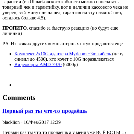
гарантии (из Ulmart-овского кабинета можно напечатать
товарный чек и гарантийку, вот в наличии кассового чека не
уверен, за 5 минут не нашел, гарантия на эту память 5 лет,
осталось больше 4.5).
ПРОПИТО
, спасибо за быструю реакцию (но будут еще
личинки)
P.S. Из всяких других компьютерных штук продаются еще
Комплект 2x10G адаптера Myricom +3m кабель
(цену
снизил до 4500), кто хочет с 10G поразвлекаться
Видеокарта AMD 7970
(6000р)
Comments
Первый раз ты что-то продаёшь
blacklion
- 16/Фев/2017 12:39
Первый раз ты что-то продаёшь а у меня уже ВСЁ ЕСТЬ! :-)