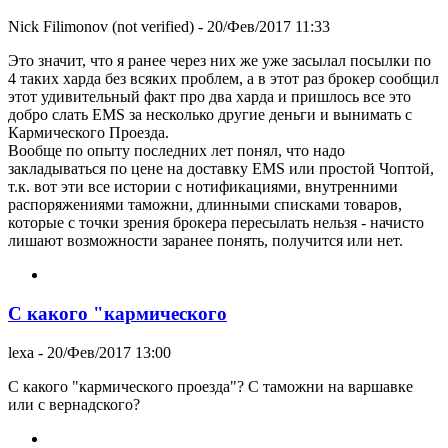
Nick Filimonov (not verified)
- 20/Фев/2017 11:33
Это значит, что я ранее через них же уже засылал посылки по
4 таких харда без всяких проблем, а в этот раз брокер сообщил
этот удивительный факт про два харда и пришлось все это
добро слать EMS за несколько другие деньги и вынимать с
Кармического Проезда.
Вообще по опыту последних лет понял, что надо
закладываться по цене на доставку EMS или простой Чоптой,
т.к. вот эти все истории с нотификациями, внутренними
распоряжениями таможни, длинными списками товаров,
которые с точки зрения брокера пересылать нельзя - начисто
лишают возможности заранее понять, получится или нет.
С какого "кармического
lexa
- 20/Фев/2017 13:00
С какого "кармического проезда"? С таможни на варшавке
или с вернадского?