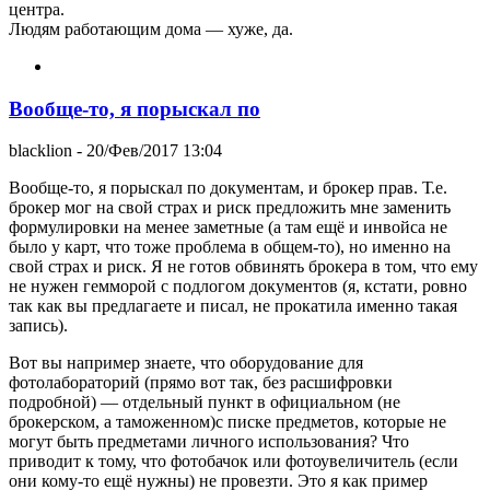
центра.
Людям работающим дома — хуже, да.
Вообще-то, я порыскал по
blacklion
- 20/Фев/2017 13:04
Вообще-то, я порыскал по документам, и брокер прав. Т.е.
брокер мог на свой страх и риск предложить мне заменить
формулировки на менее заметные (а там ещё и инвойса не
было у карт, что тоже проблема в общем-то), но именно на
свой страх и риск. Я не готов обвинять брокера в том, что ему
не нужен гемморой с подлогом документов (я, кстати, ровно
так как вы предлагаете и писал, не прокатила именно такая
запись).
Вот вы например знаете, что оборудование для
фотолабораторий (прямо вот так, без расшифровки
подробной) — отдельный пункт в официальном (не
брокерском, а таможенном)с писке предметов, которые не
могут быть предметами личного использования? Что
приводит к тому, что фотобачок или фотоувеличитель (если
они кому-то ещё нужны) не провезти. Это я как пример