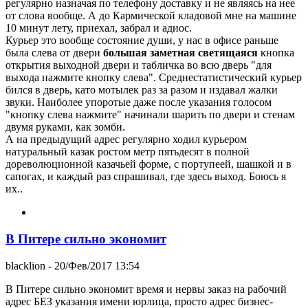
регулярно назначая по телефону доставку и не являясь на нее
от слова вообще. А до Кармической кладовой мне на машине
10 минут лету, приехал, забрал и адиос.
Курьер это вообще состояние души, у нас в офисе раньше
была слева от двери
большая заметная светящаяся
кнопка
открытия выходной двери и табличка во всю дверь "для
выхода нажмите кнопку слева". Среднестатистический курьер
бился в дверь, като мотылек раз за разом и издавал жалки
звуки. Наиболее упоротые даже после указания голосом
"кнопку слева нажмите" начинали шарить по двери и стенам
двумя руками, как зомби.
А на предыдущий адрес регулярно ходил курьером
натуральный казак ростом метр пятьдесят в полной
дореволюционной казачьей форме, с портупеей, шашкой и в
сапогах, и каждый раз спрашивал, где здесь выход. Боюсь я
их..
В Питере сильно экономит
blacklion
- 20/Фев/2017 13:54
В Питере сильно экономит время и нервы заказ на рабочий
адрес БЕЗ указания имени юрлица, просто адрес бизнес-