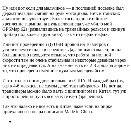
Ну или вот если для мальчиков — в последней посылке был
держатиель для Garmin на руль мотоцикла. Нет, китайских
аналогов не существует. Более того, одно китайское
крепление гармина на руль велосипеда уже убило мой
GPSMap 62s (развалившись на трамвайных рельсах и скинув
прибор под колёса грузовика). Так что нафик-нафик.
Или вот проверенный (!) USB-провод на 10 метров с
усилителем сигнала в середине. Да, али ими завален, но на
большинство находятся отзывы, что работа на полной
скорости там не очень стабильная и некоторые девайсы через
них не определяются. А на амазоне есть на 2-3 доллара дороже
то, что проверено именно с нужным мне девайсом.
И это только последняя послыка из США. И каждый раз (ну,
раз в 4-6 месяцев, на самом деле) так набирается. Ну вот да,
трансиверы можно было взять с шиппингом из Китая, тут уж
я просто решил пусть всё вместе едет (зря решил).
Так что далеко не всё есть в Китае, даже если на бирке
приехавшего товара написано Made in China.