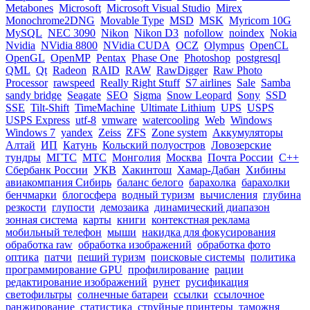
Metabones
Microsoft
Microsoft Visual Studio
Mirex
Monochrome2DNG
Movable Type
MSD
MSK
Myricom 10G
MySQL
NEC 3090
Nikon
Nikon D3
nofollow
noindex
Nokia
Nvidia
NVidia 8800
NVidia CUDA
OCZ
Olympus
OpenCL
OpenGL
OpenMP
Pentax
Phase One
Photoshop
postgresql
QML
Qt
Radeon
RAID
RAW
RawDigger
Raw Photo
Processor
rawspeed
Really Right Stuff
S7 airlines
Sale
Samba
sandy bridge
Seagate
SEO
Sigma
Snow Leopard
Sony
SSD
SSE
Tilt-Shift
TimeMachine
Ultimate Lithium
UPS
USPS
USPS Express
utf-8
vmware
watercooling
Web
Windows
Windows 7
yandex
Zeiss
ZFS
Zone system
Аккумуляторы
Алтай
ИП
Катунь
Кольский полуостров
Ловозерские
тундры
МГТС
МТС
Монголия
Москва
Почта России
С++
Сбербанк России
УКВ
Хакинтош
Хамар-Дабан
Хибины
авиакомпания Сибирь
баланс белого
барахолка
барахолки
бенчмарки
блогосфера
водный туризм
вычисления
глубина
резкости
глупости
демозаика
динамический диапазон
зонная система
карты
книги
контекстная реклама
мобильный телефон
мыши
накидка для фокусирования
обработка raw
обработка изображений
обработка фото
оптика
патчи
пеший туризм
поисковые системы
политика
программирование GPU
профилирование
рации
редактирование изображений
рунет
русификация
светофильтры
солнечные батареи
ссылки
ссылочное
ранжирование
статистика
струйные принтеры
таможня