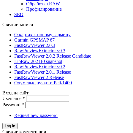
Обработка RAW
Профилирование
SEO
Свежие записи
О картах к новому гармину
Garmin GPSMAP 67
FastRawViewer 2.0.3
RawPreviewExtractor v0.3
FastRawViewer 2.0.2 Release Candidate
LibRaw 202110 snapshot
RawPreviewExtractor v0.2
FastRawViewer 2.0.1 Release
FastRawViewer 2 Release
Очумелые ручки и Peli-1400
Вход на сайт
Username
*
Password
*
Request new password
Свежие комментарии