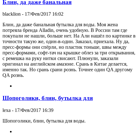
Блин, да даже банальная
blacklion
- 17/Фев/2017 16:02
Блин, да даже банальная бутылка для воды. Моя жена
потреяла бренда Alladin, очень удобную. В России там где
покупали не нашли, больше нет. На Али нашёл по картинке в
точности такую же, один-в-один. Заказал, приехала. Ну да,
пресс-формы они спёрли, но пластик тоньше, швы между
пресс-формами, софт-тач на крышке облез за три открывания,
с ремешка на руку нитки свисают. Плюнули, заказали
оригинал на английском амазоне. Срань в Китае делается,
именно так. Но срань срани рознь. Точнее один QA другому
QA рознь.
Шопоголики, блин, бутылка для
lexa
- 17/Фев/2017 16:39
Шопоголики, блин, бутылка для воды.