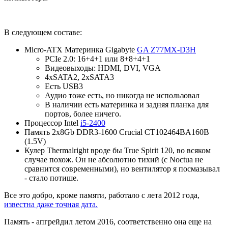
В следующем составе:
Micro-ATX Материнка Gigabyte
GA Z77MX-D3H
PCIe 2.0: 16+4+1 или 8+8+4+1
Видеовыходы: HDMI, DVI, VGA
4xSATA2, 2xSATA3
Есть USB3
Аудио тоже есть, но никогда не использовал
В наличии есть материнка и задняя планка для
портов, более ничего.
Процессор Intel
i5-2400
Память 2x8Gb DDR3-1600 Crucial CT102464BA160B
(1.5V)
Кулер Thermalright вроде бы True Spirit 120, во всяком
случае похож. Он не абсолютно тихий (с Noctua не
сравнится современными), но вентилятор я посмазывал
- стало потише.
Все это добро, кроме памяти, работало с лета 2012 года,
известна даже точная дата.
Память - апгрейдил летом 2016, соответственно она еще на