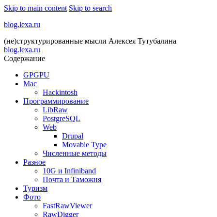
Skip to main content
Skip to search
blog.lexa.ru
(не)структурированные мысли Алексея Тутубалина
blog.lexa.ru
Содержание
GPGPU
Mac
Hackintosh
Программирование
LibRaw
PostgreSQL
Web
Drupal
Movable Type
Численные методы
Разное
10G и Infiniband
Почта и Таможня
Туризм
Фото
FastRawViewer
RawDigger