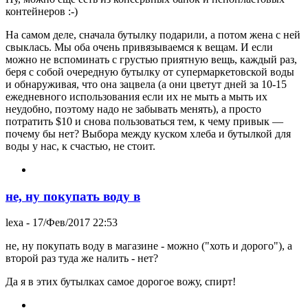
контейнеров :-)
На самом деле, сначала бутылку подарили, а потом жена с ней
свыклась. Мы оба очень привязываемся к вещам. И если
можно не вспоминать с грустью приятную вещь, каждый раз,
беря с собой очередную бутылку от супермаркетовской воды
и обнаруживая, что она зацвела (а они цветут дней за 10-15
ежедневного использования если их не мыть а мыть их
неудобно, поэтому надо не забывать менять), а просто
потратить $10 и снова пользоваться тем, к чему привык —
почему бы нет? Выбора между куском хлеба и бутылкой для
воды у нас, к счастью, не стоит.
не, ну покупать воду в
lexa
- 17/Фев/2017 22:53
не, ну покупать воду в магазине - можно ("хоть и дорого"), а
второй раз туда же налить - нет?
Да я в этих бутылках самое дорогое вожу, спирт!