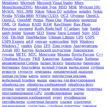
Metabones
Microsoft
Microsoft Visual Studio
Mirex
Monochrome2DNG
Movable Type
MSD
MSK
Myricom 10G
MySQL
NEC 3090
Nikon
Nikon D3
nofollow
noindex
Nokia
Nvidia
NVidia 8800
NVidia CUDA
OCZ
Olympus
OpenCL
OpenGL
OpenMP
Pentax
Phase One
Photoshop
postgresql
QML
Qt
Radeon
RAID
RAW
RawDigger
Raw Photo
Processor
rawspeed
Really Right Stuff
S7 airlines
Sale
Samba
sandy bridge
Seagate
SEO
Sigma
Snow Leopard
Sony
SSD
SSE
Tilt-Shift
TimeMachine
Ultimate Lithium
UPS
USPS
USPS Express
utf-8
vmware
watercooling
Web
Windows
Windows 7
yandex
Zeiss
ZFS
Zone system
Аккумуляторы
Алтай
ИП
Катунь
Кольский полуостров
Ловозерские
тундры
МГТС
МТС
Монголия
Москва
Почта России
С++
Сбербанк России
УКВ
Хакинтош
Хамар-Дабан
Хибины
авиакомпания Сибирь
баланс белого
барахолка
барахолки
бенчмарки
блогосфера
водный туризм
вычисления
глубина
резкости
глупости
демозаика
динамический диапазон
зонная система
карты
книги
контекстная реклама
мобильный телефон
мыши
накидка для фокусирования
обработка raw
обработка изображений
обработка фото
оптика
патчи
пеший туризм
поисковые системы
политика
программирование GPU
профилирование
рации
редактирование изображений
рунет
русификация
светофильтры
солнечные батареи
ссылки
ссылочное
ранжирование
статистика
струйные принтеры
таможня