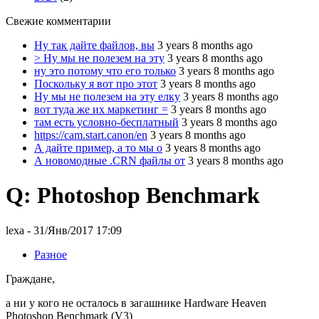
Свежие комментарии
Ну так дайте файлов, вы
3 years 8 months ago
> Ну мы не полезем на эту
3 years 8 months ago
ну это потому что его только
3 years 8 months ago
Поскольку я вот про этот
3 years 8 months ago
Ну мы не полезем на эту елку
3 years 8 months ago
вот туда же их маркетинг =
3 years 8 months ago
там есть условно-бесплатный
3 years 8 months ago
https://cam.start.canon/en
3 years 8 months ago
А дайте пример, а то мы о
3 years 8 months ago
А новомодные .CRN файлы от
3 years 8 months ago
Q: Photoshop Benchmark
lexa
- 31/Янв/2017 17:09
Разное
Граждане,
а ни у кого не осталось в загашнике Hardware Heaven
Photoshop Benchmark (V3)