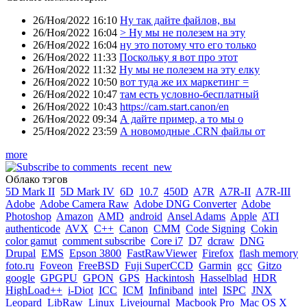
26/Ноя/2022 16:10
Ну так дайте файлов, вы
26/Ноя/2022 16:04
> Ну мы не полезем на эту
26/Ноя/2022 16:04
ну это потому что его только
26/Ноя/2022 11:33
Поскольку я вот про этот
26/Ноя/2022 11:32
Ну мы не полезем на эту елку
26/Ноя/2022 10:50
вот туда же их маркетинг =
26/Ноя/2022 10:47
там есть условно-бесплатный
26/Ноя/2022 10:43
https://cam.start.canon/en
26/Ноя/2022 09:34
А дайте пример, а то мы о
25/Ноя/2022 23:59
А новомодные .CRN файлы от
more
Облако тэгов
5D Mark II
5D Mark IV
6D
10.7
450D
A7R
A7R-II
A7R-III
Adobe
Adobe Camera Raw
Adobe DNG Converter
Adobe
Photoshop
Amazon
AMD
android
Ansel Adams
Apple
ATI
authenticode
AVX
C++
Canon
CMM
Code Signing
Cokin
color gamut
comment subscribe
Core i7
D7
dcraw
DNG
Drupal
EMS
Epson 3800
FastRawViewer
Firefox
flash memory
foto.ru
Foveon
FreeBSD
Fuji SuperCCD
Garmin
gcc
Gitzo
google
GPGPU
GPON
GPS
Hackintosh
Hasselblad
HDR
HighLoad++
i-Diot
ICC
ICM
Infiniband
intel
ISPC
JNX
Leopard
LibRaw
Linux
Livejournal
Macbook Pro
Mac OS X