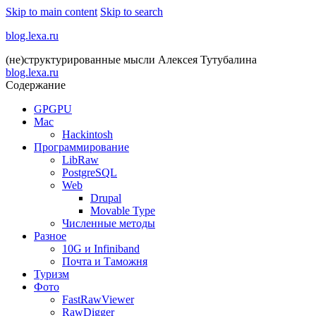
Skip to main content
Skip to search
blog.lexa.ru
(не)структурированные мысли Алексея Тутубалина
blog.lexa.ru
Содержание
GPGPU
Mac
Hackintosh
Программирование
LibRaw
PostgreSQL
Web
Drupal
Movable Type
Численные методы
Разное
10G и Infiniband
Почта и Таможня
Туризм
Фото
FastRawViewer
RawDigger