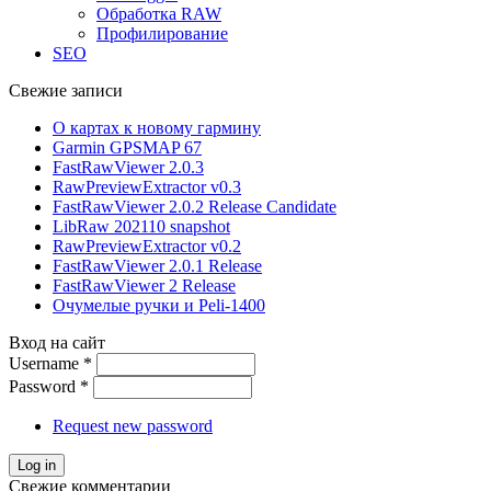
Обработка RAW
Профилирование
SEO
Свежие записи
О картах к новому гармину
Garmin GPSMAP 67
FastRawViewer 2.0.3
RawPreviewExtractor v0.3
FastRawViewer 2.0.2 Release Candidate
LibRaw 202110 snapshot
RawPreviewExtractor v0.2
FastRawViewer 2.0.1 Release
FastRawViewer 2 Release
Очумелые ручки и Peli-1400
Вход на сайт
Username
*
Password
*
Request new password
Свежие комментарии