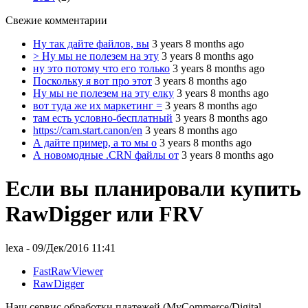
Свежие комментарии
Ну так дайте файлов, вы
3 years 8 months ago
> Ну мы не полезем на эту
3 years 8 months ago
ну это потому что его только
3 years 8 months ago
Поскольку я вот про этот
3 years 8 months ago
Ну мы не полезем на эту елку
3 years 8 months ago
вот туда же их маркетинг =
3 years 8 months ago
там есть условно-бесплатный
3 years 8 months ago
https://cam.start.canon/en
3 years 8 months ago
А дайте пример, а то мы о
3 years 8 months ago
А новомодные .CRN файлы от
3 years 8 months ago
Если вы планировали купить
RawDigger или FRV
lexa
- 09/Дек/2016 11:41
FastRawViewer
RawDigger
Наш сервис обработки платежей (MyCommerce/Digital