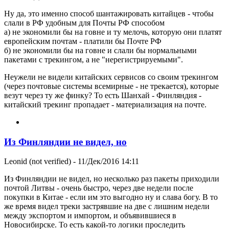
Ну да, это именно способ шантажировать китайцев - чтобы
слали в РФ удобным для Почты РФ способом
а) не экономили бы на говне и ту мелочь, которую они платят
европейским почтам - платили бы Почте РФ
б) не экономили бы на говне и слали бы нормальными
пакетами с трекингом, а не "нерегистрируемыми".
Неужели не видели китайских сервисов со своим трекингом
(через почтовые системы всемирные - не трекается), которые
везут через ту же финку? То есть Шанхай - Финляндия -
китайский трекинг пропадает - материализация на почте.
Из Финляндии не видел, но
Leonid (not verified)
- 11/Дек/2016 14:11
Из Финляндии не видел, но несколько раз пакеты приходили
почтой Литвы - очень быстро, через две недели после
покупки в Китае - если им это выгодно ну и слава богу. В то
же время видел треки застрявшие на две с лишним недели
между экспортом и импортом, и объявившиеся в
Новосибирске. То есть какой-то логики проследить