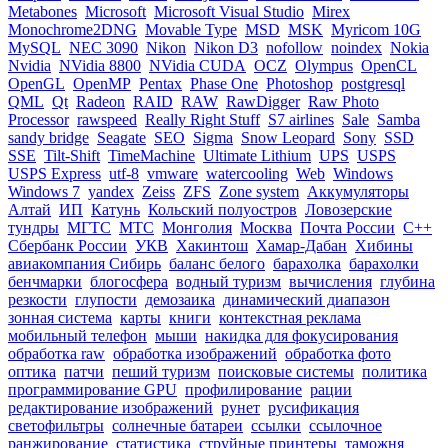
Metabones
Microsoft
Microsoft Visual Studio
Mirex
Monochrome2DNG
Movable Type
MSD
MSK
Myricom 10G
MySQL
NEC 3090
Nikon
Nikon D3
nofollow
noindex
Nokia
Nvidia
NVidia 8800
NVidia CUDA
OCZ
Olympus
OpenCL
OpenGL
OpenMP
Pentax
Phase One
Photoshop
postgresql
QML
Qt
Radeon
RAID
RAW
RawDigger
Raw Photo
Processor
rawspeed
Really Right Stuff
S7 airlines
Sale
Samba
sandy bridge
Seagate
SEO
Sigma
Snow Leopard
Sony
SSD
SSE
Tilt-Shift
TimeMachine
Ultimate Lithium
UPS
USPS
USPS Express
utf-8
vmware
watercooling
Web
Windows
Windows 7
yandex
Zeiss
ZFS
Zone system
Аккумуляторы
Алтай
ИП
Катунь
Кольский полуостров
Ловозерские
тундры
МГТС
МТС
Монголия
Москва
Почта России
С++
Сбербанк России
УКВ
Хакинтош
Хамар-Дабан
Хибины
авиакомпания Сибирь
баланс белого
барахолка
барахолки
бенчмарки
блогосфера
водный туризм
вычисления
глубина
резкости
глупости
демозаика
динамический диапазон
зонная система
карты
книги
контекстная реклама
мобильный телефон
мыши
накидка для фокусирования
обработка raw
обработка изображений
обработка фото
оптика
патчи
пеший туризм
поисковые системы
политика
программирование GPU
профилирование
рации
редактирование изображений
рунет
русификация
светофильтры
солнечные батареи
ссылки
ссылочное
ранжирование
статистика
струйные принтеры
таможня