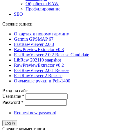
Обработка RAW
Профилирование
SEO
Свежие записи
О картах к новому гармину
Garmin GPSMAP 67
FastRawViewer 2.0.3
RawPreviewExtractor v0.3
FastRawViewer 2.0.2 Release Candidate
LibRaw 202110 snapshot
RawPreviewExtractor v0.2
FastRawViewer 2.0.1 Release
FastRawViewer 2 Release
Очумелые ручки и Peli-1400
Вход на сайт
Username
*
Password
*
Request new password
Свежие комментарии