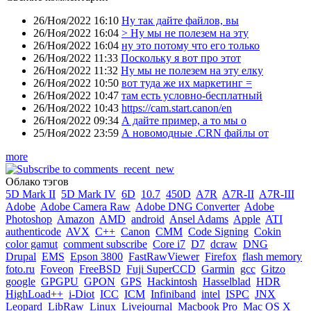
26/Ноя/2022 16:10
Ну так дайте файлов, вы
26/Ноя/2022 16:04
> Ну мы не полезем на эту
26/Ноя/2022 16:04
ну это потому что его только
26/Ноя/2022 11:33
Поскольку я вот про этот
26/Ноя/2022 11:32
Ну мы не полезем на эту елку
26/Ноя/2022 10:50
вот туда же их маркетинг =
26/Ноя/2022 10:47
там есть условно-бесплатный
26/Ноя/2022 10:43
https://cam.start.canon/en
26/Ноя/2022 09:34
А дайте пример, а то мы о
25/Ноя/2022 23:59
А новомодные .CRN файлы от
more
Облако тэгов
5D Mark II
5D Mark IV
6D
10.7
450D
A7R
A7R-II
A7R-III
Adobe
Adobe Camera Raw
Adobe DNG Converter
Adobe
Photoshop
Amazon
AMD
android
Ansel Adams
Apple
ATI
authenticode
AVX
C++
Canon
CMM
Code Signing
Cokin
color gamut
comment subscribe
Core i7
D7
dcraw
DNG
Drupal
EMS
Epson 3800
FastRawViewer
Firefox
flash memory
foto.ru
Foveon
FreeBSD
Fuji SuperCCD
Garmin
gcc
Gitzo
google
GPGPU
GPON
GPS
Hackintosh
Hasselblad
HDR
HighLoad++
i-Diot
ICC
ICM
Infiniband
intel
ISPC
JNX
Leopard
LibRaw
Linux
Livejournal
Macbook Pro
Mac OS X