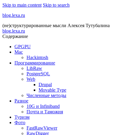
Skip to main content
Skip to search
blog.lexa.ru
(не)структурированные мысли Алексея Тутубалина
blog.lexa.ru
Содержание
GPGPU
Mac
Hackintosh
Программирование
LibRaw
PostgreSQL
Web
Drupal
Movable Type
Численные методы
Разное
10G и Infiniband
Почта и Таможня
Туризм
Фото
FastRawViewer
RawDigger