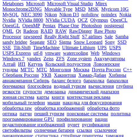
Metabones
Microsoft
Microsoft Visual Studio
Mirex
Monochrome2DNG
Movable Type
MSD
MSK
Myricom 10G
MySQL
NEC 3090
Nikon
Nikon D3
nofollow
noindex
Nokia
Nvidia
NVidia 8800
NVidia CUDA
OCZ
Olympus
OpenCL
OpenGL
OpenMP
Pentax
Phase One
Photoshop
postgresql
QML
Qt
Radeon
RAID
RAW
RawDigger
Raw Photo
Processor
rawspeed
Really Right Stuff
S7 airlines
Sale
Samba
sandy bridge
Seagate
SEO
Sigma
Snow Leopard
Sony
SSD
SSE
Tilt-Shift
TimeMachine
Ultimate Lithium
UPS
USPS
USPS Express
utf-8
vmware
watercooling
Web
Windows
Windows 7
yandex
Zeiss
ZFS
Zone system
Аккумуляторы
Алтай
ИП
Катунь
Кольский полуостров
Ловозерские
тундры
МГТС
МТС
Монголия
Москва
Почта России
С++
Сбербанк России
УКВ
Хакинтош
Хамар-Дабан
Хибины
авиакомпания Сибирь
баланс белого
барахолка
барахолки
бенчмарки
блогосфера
водный туризм
вычисления
глубина
резкости
глупости
демозаика
динамический диапазон
зонная система
карты
книги
контекстная реклама
мобильный телефон
мыши
накидка для фокусирования
обработка raw
обработка изображений
обработка фото
оптика
патчи
пеший туризм
поисковые системы
политика
программирование GPU
профилирование
рации
редактирование изображений
рунет
русификация
светофильтры
солнечные батареи
ссылки
ссылочное
ранжирование
статистика
струйные принтеры
таможня