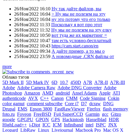
26/Ноя/2022 16:10
Ну так дайте файлов, вы
26/Ноя/2022 16:04
> Ну мы не полезем на эту
26/Ноя/2022 16:04
ну это потому что его только
26/Ноя/2022 11:33
Поскольку я вот про этот
26/Ноя/2022 11:32
Ну мы не полезем на эту елку
26/Ноя/2022 10:50
вот туда же их маркетинг =
26/Ноя/2022 10:47
там есть условно-бесплатный
26/Ноя/2022 10:43
https://cam.start.canon/en
26/Ноя/2022 09:34
А дайте пример, а то мы о
25/Ноя/2022 23:59
А новомодные .CRN файлы от
more
Облако тэгов
5D Mark II
5D Mark IV
6D
10.7
450D
A7R
A7R-II
A7R-III
Adobe
Adobe Camera Raw
Adobe DNG Converter
Adobe
Photoshop
Amazon
AMD
android
Ansel Adams
Apple
ATI
authenticode
AVX
C++
Canon
CMM
Code Signing
Cokin
color gamut
comment subscribe
Core i7
D7
dcraw
DNG
Drupal
EMS
Epson 3800
FastRawViewer
Firefox
flash memory
foto.ru
Foveon
FreeBSD
Fuji SuperCCD
Garmin
gcc
Gitzo
google
GPGPU
GPON
GPS
Hackintosh
Hasselblad
HDR
HighLoad++
i-Diot
ICC
ICM
Infiniband
intel
ISPC
JNX
Leopard
LibRaw
Linux
Livejournal
Macbook Pro
Mac OS X