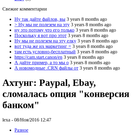
Свежие комментарии
Ну так дайте файлов, вы
3 years 8 months ago
> Ну мы не полезем на эту
3 years 8 months ago
ну это потому что его только
3 years 8 months ago
Поскольку я вот про этот
3 years 8 months ago
Ну мы не полезем на эту елку
3 years 8 months ago
вот туда же их маркетинг =
3 years 8 months ago
там есть условно-бесплатный
3 years 8 months ago
https://cam.start.canon/en
3 years 8 months ago
А дайте пример, а то мы о
3 years 8 months ago
А новомодные .CRN файлы от
3 years 8 months ago
Ахтунг: Paypal, Ebay,
сломалась опция "конверсия
банком"
lexa
- 08/Ноя/2016 12:47
Разное