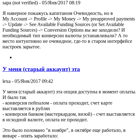
sapa (not verified)
- 05/Янв/2017 08:19
Я наверное покажусь капитаном Очевидность, но в
My Account -> Profile -> My Money -> My preapproved payments
-> Update -> See Available Funding Sources (or Set Available
Funding Sources) -> Conversion Options вы же заходили? И
необходимый тип конверсии валюты устанавливали? А то
место интуитивно не очевидное, где-то в старом интерфейсе
настроек зарытое.
У меня (старый аккаунт) эта
lexa
- 05/Янв/2017 09:42
У меня (старый аккаунт) эта опция доступна в момент оплаты.
И было так
- конверсия пейпалом - оплата проходит, счет карте
выставляется в рублях
- конверсия банком (мастеркардом, визой) - счет выставляется
в исходной валюте, оплата не проходит.
Это было поломано "в ноябре", в октябре еще работало, в
январе - опять заработало: