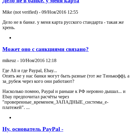
Дело не в банке. у меня карта
Mike (not verified)
- 09/Ноя/2016 12:55
Дело не в банке. у меня карта русского стандарта - такая же
хрень.
Может оно с санкциями связано?
mikeuz
- 10/Ноя/2016 12:18
Где Ali и где Paypal, Ebay...
Опять же у нас банки могут быть разные (тот же Тинькофф), а
за_рубеж через кого они работают?
Насколько помню, Paypal и раньше к РФ неровно дышал... и
Ebay предпочитал расчёты через
"проверенные_временем_ЗАПАДНЫЕ_системы_е-
платежей". ...
Ну, основатель PayPal -