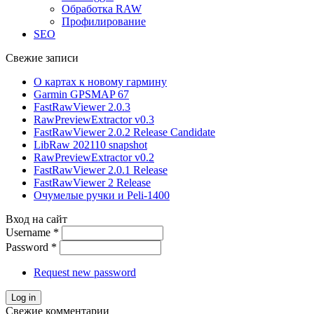
Обработка RAW
Профилирование
SEO
Свежие записи
О картах к новому гармину
Garmin GPSMAP 67
FastRawViewer 2.0.3
RawPreviewExtractor v0.3
FastRawViewer 2.0.2 Release Candidate
LibRaw 202110 snapshot
RawPreviewExtractor v0.2
FastRawViewer 2.0.1 Release
FastRawViewer 2 Release
Очумелые ручки и Peli-1400
Вход на сайт
Username
*
Password
*
Request new password
Свежие комментарии