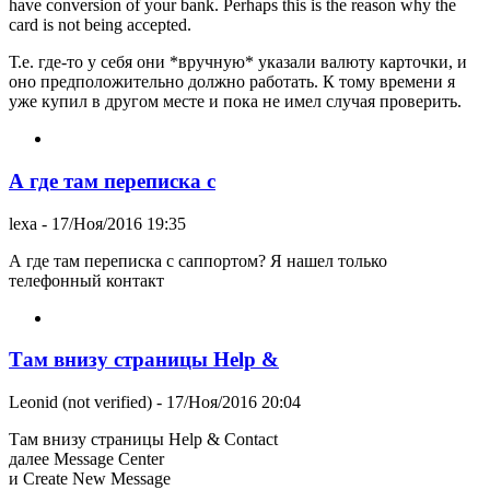
have conversion of your bank. Perhaps this is the reason why the
card is not being accepted.
Т.е. где-то у себя они *вручную* указали валюту карточки, и
оно предположительно должно работать. К тому времени я
уже купил в другом месте и пока не имел случая проверить.
А где там переписка с
lexa
- 17/Ноя/2016 19:35
А где там переписка с саппортом? Я нашел только
телефонный контакт
Там внизу страницы Help &
Leonid (not verified)
- 17/Ноя/2016 20:04
Там внизу страницы Help & Contact
далее Message Center
и Create New Message