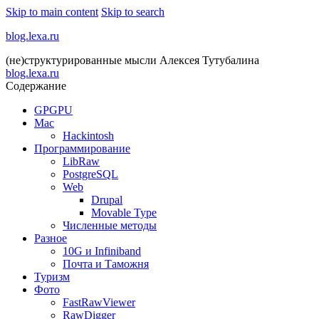
Skip to main content
Skip to search
blog.lexa.ru
(не)структурированные мысли Алексея Тутубалина
blog.lexa.ru
Содержание
GPGPU
Mac
Hackintosh
Программирование
LibRaw
PostgreSQL
Web
Drupal
Movable Type
Численные методы
Разное
10G и Infiniband
Почта и Таможня
Туризм
Фото
FastRawViewer
RawDigger