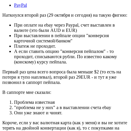
PayPal
Наткнулся второй раз (29 октября и сегодня) на такую фигню:
При оплате на ebay через Paypal, счет выставлен в
валюте (это были AUD и EUR)
При выставлении в пейпале опции "конверсия
карточной системой/банком"
Платеж не проходит.
А если ставить опцию "конверсия пейпалом" - то
проходит, списываются рубли. По известно какому
(конскому) курсу пейпала.
Первый раз цена всего вопроса была меньше $2 (то есть на
потери я тупо наплевал), второй раз 29EUR - и тут я уже
позвонил в саппорт пейпала.
В саппорте мне сказали:
Проблема известная
"проблема не у них" а в выставлении счета ebay
Они уже знают и чинят.
Короче, если у вас валютная карта (как у меня) и вы не хотите
терять на двойной конвертации (как я), то с покупками на