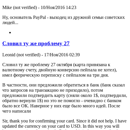
Mike (not verified)
- 10/Ноя/2016 14:23
Ну, основатель PayPal - выходец из дружной семьи советских
людей...
Словил ту же проблему 27
Leonid (not verified)
- 17/Ноя/2016 02:39
Словил ту же проблему 27 октября (карта привязана к
валютному счету, двойную конверсию пейпала не хотел),
имел феерическую переписку с пейпалом на три дня.
В частности, они предложили обратиться в банк (банк сказал
что запросов на транзакцию не приходило), потом
предложили подтвердить карту (сняли около 1$, подтвердили,
обратно вернули 1$) но это не помогло - очевидно с банком
было все ОК. Наверное у них еще было много идей. После
чего написали
Sir, thank you for confirming your card. Since it did not help. I have
updated the currency on your card to USD. In this way you will