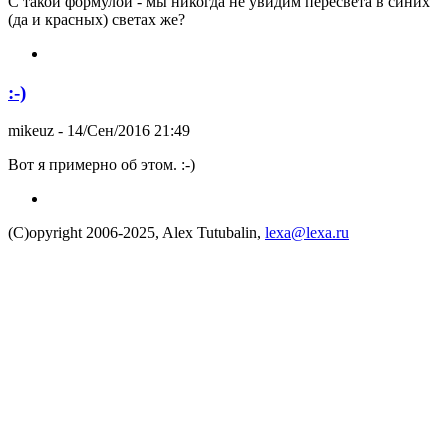
С такой формулой - мы никогда не увидим пересвета в синих
(да и красных) светах же?
:-)
mikeuz
- 14/Сен/2016 21:49
Вот я примерно об этом. :-)
(C)opyright 2006-2025, Alex Tutubalin,
lexa@lexa.ru