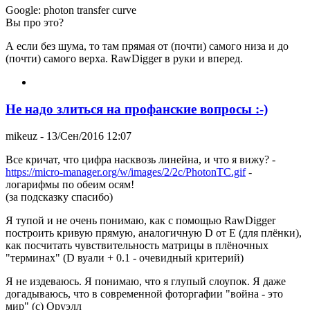
Google: photon transfer curve
Вы про это?
А если без шума, то там прямая от (почти) самого низа и до
(почти) самого верха. RawDigger в руки и вперед.
Не надо злиться на профанские вопросы :-)
mikeuz
- 13/Сен/2016 12:07
Все кричат, что цифра насквозь линейна, и что я вижу? -
https://micro-manager.org/w/images/2/2c/PhotonTC.gif
-
логарифмы по обеим осям!
(за подсказку спасибо)
Я тупой и не очень понимаю, как с помощью RawDigger
построить кривую прямую, аналогичную D от E (для плёнки),
как посчитать чувствительность матрицы в плёночных
"терминах" (D вуали + 0.1 - очевидный критерий)
Я не издеваюсь. Я понимаю, что я глупый слоупок. Я даже
догадываюсь, что в современной фоторгафии "война - это
мир" (с) Оруэлл