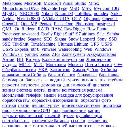
Metabones
Microsoft
Microsoft Visual Studio
Mirex
Monochrome2DNG
Movable Type
MSD
MSK
Myricom 10G
MySQL
NEC 3090
Nikon
Nikon D3
nofollow
noindex
Nokia
Nvidia
NVidia 8800
NVidia CUDA
OCZ
Olympus
OpenCL
OpenGL
OpenMP
Pentax
Phase One
Photoshop
postgresql
QML
Qt
Radeon
RAID
RAW
RawDigger
Raw Photo
Processor
rawspeed
Really Right Stuff
S7 airlines
Sale
Samba
sandy bridge
Seagate
SEO
Sigma
Snow Leopard
Sony
SSD
SSE
Tilt-Shift
TimeMachine
Ultimate Lithium
UPS
USPS
USPS Express
utf-8
vmware
watercooling
Web
Windows
Windows 7
yandex
Zeiss
ZFS
Zone system
Аккумуляторы
Алтай
ИП
Катунь
Кольский полуостров
Ловозерские
тундры
МГТС
МТС
Монголия
Москва
Почта России
С++
Сбербанк России
УКВ
Хакинтош
Хамар-Дабан
Хибины
авиакомпания Сибирь
баланс белого
барахолка
барахолки
бенчмарки
блогосфера
водный туризм
вычисления
глубина
резкости
глупости
демозаика
динамический диапазон
зонная система
карты
книги
контекстная реклама
мобильный телефон
мыши
накидка для фокусирования
обработка raw
обработка изображений
обработка фото
оптика
патчи
пеший туризм
поисковые системы
политика
программирование GPU
профилирование
рации
редактирование изображений
рунет
русификация
светофильтры
солнечные батареи
ссылки
ссылочное
ранжирование
статистика
струйные принтеры
таможня