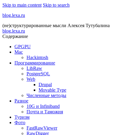
Skip to main content
Skip to search
blog.lexa.ru
(не)структурированные мысли Алексея Тутубалина
blog.lexa.ru
Содержание
GPGPU
Mac
Hackintosh
Программирование
LibRaw
PostgreSQL
Web
Drupal
Movable Type
Численные методы
Разное
10G и Infiniband
Почта и Таможня
Туризм
Фото
FastRawViewer
RawDigger