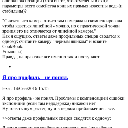
ошибки экспозиции (хотя бы те, что отмечены в exif)?
параметры всего семейства кривых прямых известны ведь (и
стабильны)?
"Считать что камера что-то там намеряла и скомпенсировала
чтобы казаться линейной - можно, но с практической точки
зрения это не отличается от линейной камеры."
Как я ощущаю, ответы даже профильных спецов сводятся к
одному: считайте камеру "чёрным ящиком" и юзайте
CookBook.
Уныло. :-(
Правда, на практике все именно так и поступают.
Я про профиль - не понял.
lexa
- 14/Сен/2016 15:15
Я про профиль - не понял. Проблемы с компенсацией ошибки
экспозиции (если там недодержка) никакой нет.
Ну то есть шум растет, ну и в первом приближении - все.
>>ответы даже профильных спецов сводятся к одному:
Я вам в первом же сообщении ответил, что "на рабочем