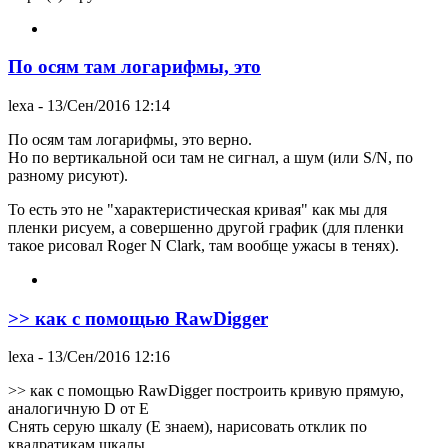
По осям там логарифмы, это
lexa
- 13/Сен/2016 12:14
По осям там логарифмы, это верно.
Но по вертикальной оси там не сигнал, а шум (или S/N, по
разному рисуют).
То есть это не "характеристическая кривая" как мы для
пленки рисуем, а совершенно другой график (для пленки
такое рисовал Roger N Clark, там вообще ужасы в тенях).
>> как с помощью RawDigger
lexa
- 13/Сен/2016 12:16
>> как с помощью RawDigger построить кривую прямую,
аналогичную D от E
Снять серую шкалу (E знаем), нарисовать отклик по
квадратикам шкалы.