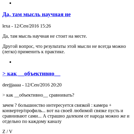
Да, там мысль научная не
lexa
- 12/Сен/2016 15:26
Да, там мысль научная не стоит на месте.
Другой вопрос, что результаты этой мысли не всегда можно
(легко) применить к практике.
> как __объективно__
deejjjaaaa
- 12/Сен/2016 20:20
> как __объективно__ сравнивать?
зачем ? большинство интересуется связкой : камера +
конвертер/профиль... вот на своей любимой связке пусть и
сравнивают сами... А страшно далеким от народа можно же и
отдельно по каждому каналу
Z / V