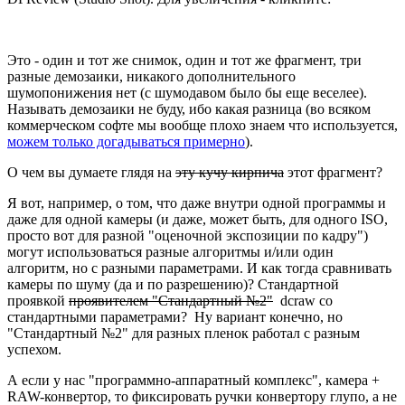
Это - один и тот же снимок, один и тот же фрагмент, три
разные демозаики, никакого дополнительного
шумопонижения нет (с шумодавом было бы еще веселее).
Называть демозаики не буду, ибо какая разница (во всяком
коммерческом софте мы вообще плохо знаем что используется,
можем только догадываться примерно
).
О чем вы думаете глядя на
эту кучу кирпича
этот фрагмент?
Я вот, например, о том, что даже внутри одной программы и
даже для одной камеры (и даже, может быть, для одного ISO,
просто вот для разной "оценочной экспозиции по кадру")
могут использоваться разные алгоритмы и/или один
алгоритм, но с разными параметрами. И как тогда сравнивать
камеры по шуму (да и по разрешению)? Стандартной
проявкой
проявителем "Стандартный №2"
dcraw со
стандартными параметрами? Ну вариант конечно, но
"Стандартный №2" для разных пленок работал с разным
успехом.
А если у нас "программно-аппаратный комплекс", камера +
RAW-конвертор, то фиксировать ручки конвертору глупо, а не