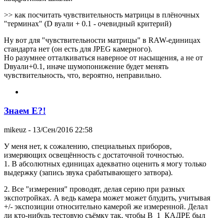
>> как посчитать чувствительность матрицы в плёночных
"терминах" (D вуали + 0.1 - очевидный критерий)
Ну вот для "чувствительности матрицы" в RAW-единицах
стандарта нет (он есть для JPEG камерного).
Но разумнее отталкиваться наверное от насыщения, а не от
Dвуали+0.1, иначе шумопонижение будет менять
чувствительность, что, вероятно, неправильно.
Знаем Е?!
mikeuz
- 13/Сен/2016 22:58
У меня нет, к сожалению, специальных приборов,
измеряющих освещённость с достаточной точностью.
1. В абсолютных единицах адекватно оценить я могу только
выдержку (запись звука срабатывающего затвора).
2. Все "измерения" проводят, делая серию при разных
экспотройках. А ведь камера может может блудить, учитывая
+/- экспозиции относительно камерой же измеренной. Делал
ли кто-нибудь тестовую съёмку так, чтобы В_1_КАДРЕ был