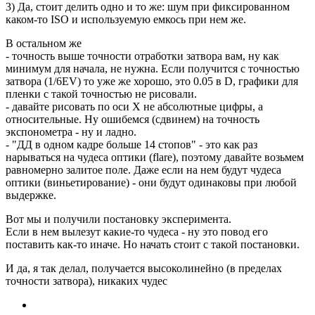
3) Да, стоит делить одно и то же: шум при фиксированном
каком-то ISO и используемую емкось при нем же.
В остальном же
- точность выше точности отработки затвора вам, ну как
минимум для начала, не нужна. Если получится с точностью
затвора (1/6EV) то уже же хорошо, это 0.05 в D, графики для
пленки с такой точностью не рисовали.
- давайте рисовать по оси X не абсолютные цифры, а
относительные. Ну ошибемся (сдвинем) на точность
экспонометра - ну и ладно.
- "ДД в одном кадре больше 14 стопов" - это как раз
нарываться на чудеса оптики (flare), поэтому давайте возьмем
равномерно залитое поле. Даже если на нем будут чудеса
оптики (виньетирование) - они будут одинаковы при любой
выдержке.
Вот мы и получили постановку эксперимента.
Если в нем вылезут какие-то чудеса - ну это повод его
поставить как-то иначе. Но начать стоит с такой постановки.
И да, я так делал, получается высоколинейно (в пределах
точности затвора), никаких чудес