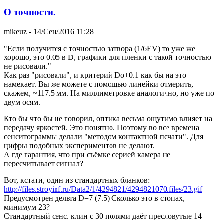
О точности.
mikeuz
- 14/Сен/2016 11:28
"Если получится с точностью затвора (1/6EV) то уже же
хорошо, это 0.05 в D, графики для пленки с такой точностью
не рисовали."
Как раз "рисовали", и критерий Dо+0.1 как бы на это
намекает. Вы же можете с помощью линейки отмерить,
скажем, ~117.5 мм. На миллиметровке аналогично, но уже по
двум осям.
Кто бы что бы не говорил, оптика весьма ощутимо влияет на
передачу яркостей. Это понятно. Поэтому во все времена
сенситограммы делали "методом контактной печати". Для
цифры подобных экспериментов не делают.
А где гарантия, что при съёмке серией камера не
пересчитывает сигнал?
Вот, кстати, один из стандартных бланков:
http://files.stroyinf.ru/Data2/1/4294821/4294821070.files/23.gif
Предусмотрен дельта D=7 (7.5) Сколько это в стопах,
минимум 23?
Стандартный сенс. клин с 30 полями даёт пресловутые 14