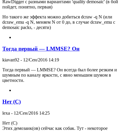
RawDigger с разными вариантами 'quality demosaic' (в бой
пойдет, понятно, первая)
Но такого же эффекта можно добиться dcraw -q N (или
dcraw_emu -q N, меняем N от 0 до, в случае dcraw_emu с
demosaic packs, - десяти)
Тогда первый — LMMSE? Он
kiavan92
- 12/Сен/2016 14:19
Тогда первый — LMMSE? Он всегда был более резким и
шумным по каналу яркости, с явно меньшим шумом в
цветности.
Нет (С)
lexa
- 12/Сен/2016 14:25
Нет (С)
Этих демозаик(ов) сейчас как собак. Тут - некоторое