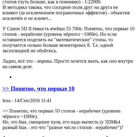
стопов (чуть больше, как я понимаю) - 1:22000.
И методика такова, что соседние поля друг на друга не
влияют (за исключением пограничных эффектов) - объектив
исключён и не влияет...
У Canon 5D II ёмкость ячейки 55 700е. Понятно, что первые 10
стопов - нерабочие (уровень чёрного ~1000е). Но если
оставшееся поделить на "математические" стопы, то
получается сильно больше мониторных 8. Т.е. одной
экспозицией не обойтись.
Ладно, всё это - лирика. Просто хочется знать, как оно внутри
на самом деле.
>> Понятно, что первые 10
lexa
- 14/Сен/2016 11:41
>> Понятно, что первые 10 стопов - нерабочие (уровень
чёрного ~1000е).
Не, это bias, смещение нуля, его надо вычесть (у 5DMk4
разный bias - это что "разное число стопов - нерабочие")?