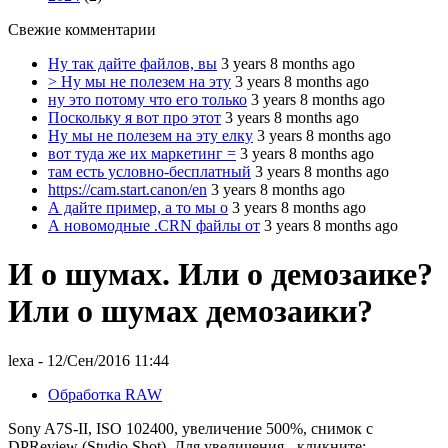
Свежие комментарии
Ну так дайте файлов, вы
3 years 8 months ago
> Ну мы не полезем на эту
3 years 8 months ago
ну это потому что его только
3 years 8 months ago
Поскольку я вот про этот
3 years 8 months ago
Ну мы не полезем на эту елку
3 years 8 months ago
вот туда же их маркетинг =
3 years 8 months ago
там есть условно-бесплатный
3 years 8 months ago
https://cam.start.canon/en
3 years 8 months ago
А дайте пример, а то мы о
3 years 8 months ago
А новомодные .CRN файлы от
3 years 8 months ago
И о шумах. Или о демозаике?
Или о шумах демозаики?
lexa
- 12/Сен/2016 11:44
Обработка RAW
Sony A7S-II, ISO 102400, увеличение 500%, снимок с
DPReview (Studio Shot). Для увеличения - кликните: