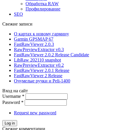
Обработка RAW
Профилирование
SEO
Свежие записи
О картах к новому гармину
Garmin GPSMAP 67
FastRawViewer 2.0.3
RawPreviewExtractor v0.3
FastRawViewer 2.0.2 Release Candidate
LibRaw 202110 snapshot
RawPreviewExtractor v0.2
FastRawViewer 2.0.1 Release
FastRawViewer 2 Release
Очумелые ручки и Peli-1400
Вход на сайт
Username
*
Password
*
Request new password
Свежие комментарии