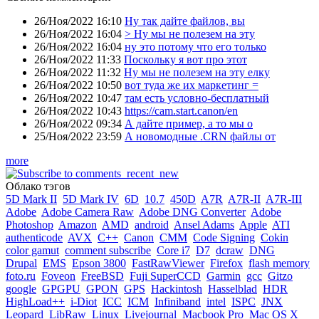
26/Ноя/2022 16:10
Ну так дайте файлов, вы
26/Ноя/2022 16:04
> Ну мы не полезем на эту
26/Ноя/2022 16:04
ну это потому что его только
26/Ноя/2022 11:33
Поскольку я вот про этот
26/Ноя/2022 11:32
Ну мы не полезем на эту елку
26/Ноя/2022 10:50
вот туда же их маркетинг =
26/Ноя/2022 10:47
там есть условно-бесплатный
26/Ноя/2022 10:43
https://cam.start.canon/en
26/Ноя/2022 09:34
А дайте пример, а то мы о
25/Ноя/2022 23:59
А новомодные .CRN файлы от
more
Облако тэгов
5D Mark II
5D Mark IV
6D
10.7
450D
A7R
A7R-II
A7R-III
Adobe
Adobe Camera Raw
Adobe DNG Converter
Adobe
Photoshop
Amazon
AMD
android
Ansel Adams
Apple
ATI
authenticode
AVX
C++
Canon
CMM
Code Signing
Cokin
color gamut
comment subscribe
Core i7
D7
dcraw
DNG
Drupal
EMS
Epson 3800
FastRawViewer
Firefox
flash memory
foto.ru
Foveon
FreeBSD
Fuji SuperCCD
Garmin
gcc
Gitzo
google
GPGPU
GPON
GPS
Hackintosh
Hasselblad
HDR
HighLoad++
i-Diot
ICC
ICM
Infiniband
intel
ISPC
JNX
Leopard
LibRaw
Linux
Livejournal
Macbook Pro
Mac OS X