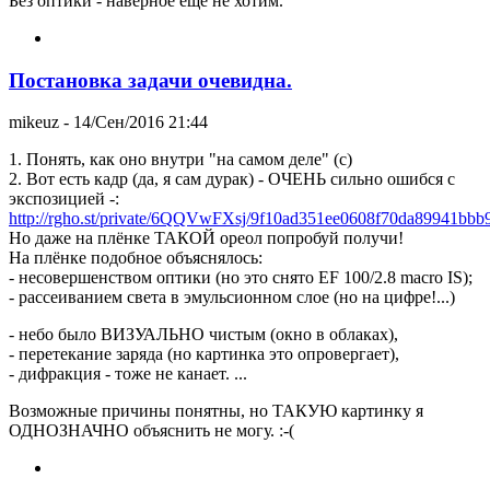
Без оптики - наверное еще не хотим.
Постановка задачи очевидна.
mikeuz
- 14/Сен/2016 21:44
1. Понять, как оно внутри "на самом деле" (с)
2. Вот есть кадр (да, я сам дурак) - ОЧЕНЬ сильно ошибся с
экспозицией -:
http://rgho.st/private/6QQVwFXsj/9f10ad351ee0608f70da89941bbb
Но даже на плёнке ТАКОЙ ореол попробуй получи!
На плёнке подобное объяснялось:
- несовершенством оптики (но это снято EF 100/2.8 macro IS);
- рассеиванием света в эмульсионном слое (но на цифре!...)
- небо было ВИЗУАЛЬНО чистым (окно в облаках),
- перетекание заряда (но картинка это опровергает),
- дифракция - тоже не канает. ...
Возможные причины понятны, но ТАКУЮ картинку я
ОДНОЗНАЧНО объяснить не могу. :-(