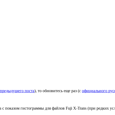
предыдущего поста
), то обновитесь еще раз (с
официального русс
 с показом гистограммы для файлов Fuji X-Trans (при редких ус