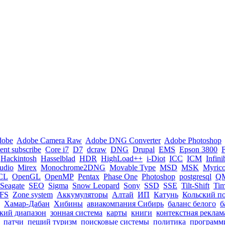
dobe
Adobe Camera Raw
Adobe DNG Converter
Adobe Photoshop
nt subscribe
Core i7
D7
dcraw
DNG
Drupal
EMS
Epson 3800
Hackintosh
Hasselblad
HDR
HighLoad++
i-Diot
ICC
ICM
Infin
tudio
Mirex
Monochrome2DNG
Movable Type
MSD
MSK
Myric
CL
OpenGL
OpenMP
Pentax
Phase One
Photoshop
postgresql
Q
Seagate
SEO
Sigma
Snow Leopard
Sony
SSD
SSE
Tilt-Shift
Ti
FS
Zone system
Аккумуляторы
Алтай
ИП
Катунь
Кольский п
Хамар-Дабан
Хибины
авиакомпания Сибирь
баланс белого
б
кий диапазон
зонная система
карты
книги
контекстная реклам
патчи
пеший туризм
поисковые системы
политика
программ