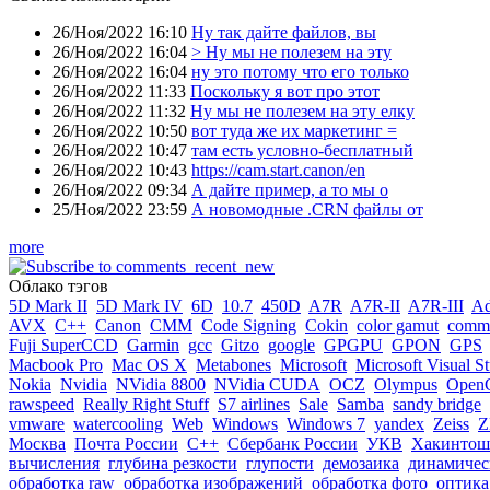
26/Ноя/2022 16:10
Ну так дайте файлов, вы
26/Ноя/2022 16:04
> Ну мы не полезем на эту
26/Ноя/2022 16:04
ну это потому что его только
26/Ноя/2022 11:33
Поскольку я вот про этот
26/Ноя/2022 11:32
Ну мы не полезем на эту елку
26/Ноя/2022 10:50
вот туда же их маркетинг =
26/Ноя/2022 10:47
там есть условно-бесплатный
26/Ноя/2022 10:43
https://cam.start.canon/en
26/Ноя/2022 09:34
А дайте пример, а то мы о
25/Ноя/2022 23:59
А новомодные .CRN файлы от
more
Облако тэгов
5D Mark II
5D Mark IV
6D
10.7
450D
A7R
A7R-II
A7R-III
A
AVX
C++
Canon
CMM
Code Signing
Cokin
color gamut
comme
Fuji SuperCCD
Garmin
gcc
Gitzo
google
GPGPU
GPON
GPS
Macbook Pro
Mac OS X
Metabones
Microsoft
Microsoft Visual S
Nokia
Nvidia
NVidia 8800
NVidia CUDA
OCZ
Olympus
Open
rawspeed
Really Right Stuff
S7 airlines
Sale
Samba
sandy bridge
vmware
watercooling
Web
Windows
Windows 7
yandex
Zeiss
Z
Москва
Почта России
С++
Сбербанк России
УКВ
Хакинтош
вычисления
глубина резкости
глупости
демозаика
динамичес
обработка raw
обработка изображений
обработка фото
оптика