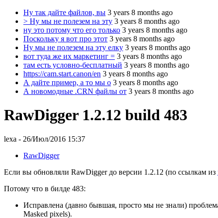
Ну так дайте файлов, вы
3 years 8 months ago
> Ну мы не полезем на эту
3 years 8 months ago
ну это потому что его только
3 years 8 months ago
Поскольку я вот про этот
3 years 8 months ago
Ну мы не полезем на эту елку
3 years 8 months ago
вот туда же их маркетинг =
3 years 8 months ago
там есть условно-бесплатный
3 years 8 months ago
https://cam.start.canon/en
3 years 8 months ago
А дайте пример, а то мы о
3 years 8 months ago
А новомодные .CRN файлы от
3 years 8 months ago
RawDigger 1.2.12 build 483
lexa
- 26/Июл/2016 15:37
RawDigger
Если вы обновляли RawDigger до версии 1.2.12 (по ссылкам из
Потому что в билде 483:
Исправлена (давно бывшая, просто мы не знали) проблема
Masked pixels).