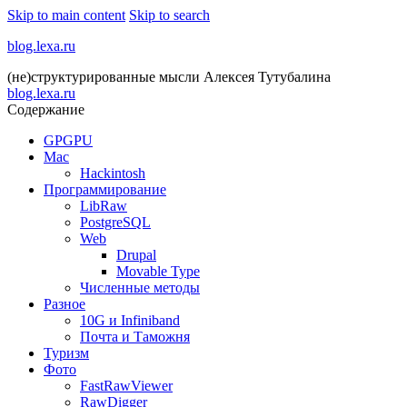
Skip to main content
Skip to search
blog.lexa.ru
(не)структурированные мысли Алексея Тутубалина
blog.lexa.ru
Содержание
GPGPU
Mac
Hackintosh
Программирование
LibRaw
PostgreSQL
Web
Drupal
Movable Type
Численные методы
Разное
10G и Infiniband
Почта и Таможня
Туризм
Фото
FastRawViewer
RawDigger