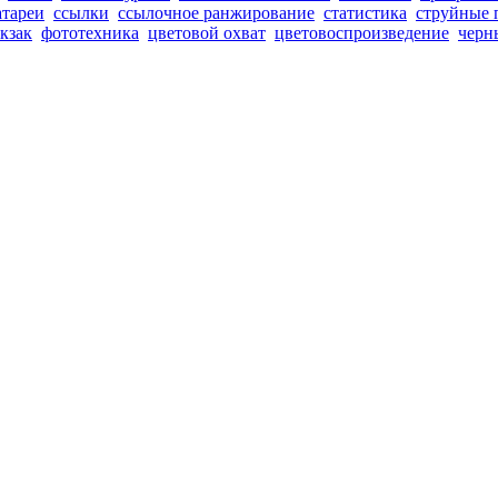
атареи
ссылки
ссылочное ранжирование
статистика
струйные 
кзак
фототехника
цветовой охват
цветовоспроизведение
черн