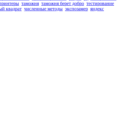
принтеры
таможня
таможня берет добро
тестирование
ый квадрат
численные методы
экспозамер
яндекс