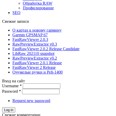
Обработка RAW
Профилирование
SEO
Свежие записи
О картах к новому гармину
Garmin GPSMAP 67
FastRawViewer 2.0.3
RawPreviewExtractor v0.3
FastRawViewer 2.0.2 Release Candidate
LibRaw 202110 snapshot
RawPreviewExtractor v0.2
FastRawViewer 2.0.1 Release
FastRawViewer 2 Release
Очумелые ручки и Peli-1400
Вход на сайт
Username
*
Password
*
Request new password
Свежие комментарии