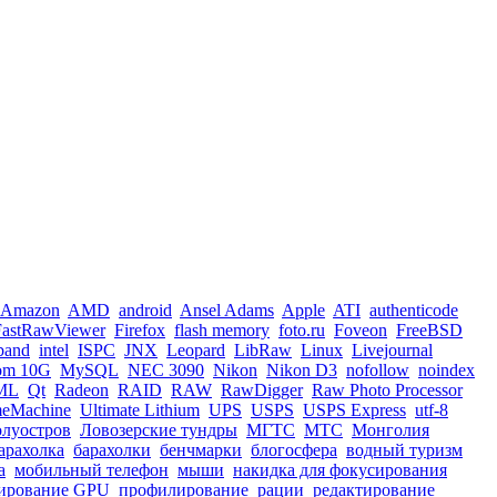
Amazon
AMD
android
Ansel Adams
Apple
ATI
authenticode
FastRawViewer
Firefox
flash memory
foto.ru
Foveon
FreeBSD
iband
intel
ISPC
JNX
Leopard
LibRaw
Linux
Livejournal
om 10G
MySQL
NEC 3090
Nikon
Nikon D3
nofollow
noindex
ML
Qt
Radeon
RAID
RAW
RawDigger
Raw Photo Processor
meMachine
Ultimate Lithium
UPS
USPS
USPS Express
utf-8
олуостров
Ловозерские тундры
МГТС
МТС
Монголия
арахолка
барахолки
бенчмарки
блогосфера
водный туризм
а
мобильный телефон
мыши
накидка для фокусирования
ирование GPU
профилирование
рации
редактирование