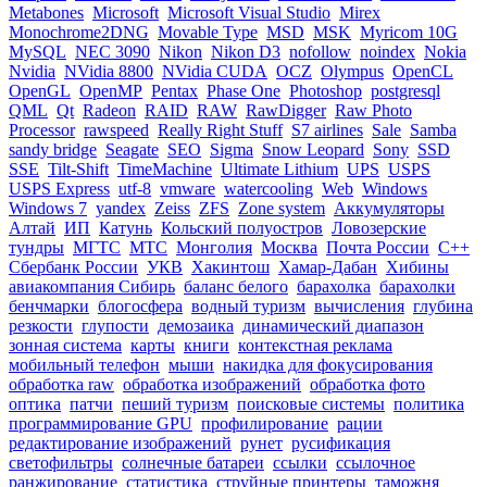
Metabones
Microsoft
Microsoft Visual Studio
Mirex
Monochrome2DNG
Movable Type
MSD
MSK
Myricom 10G
MySQL
NEC 3090
Nikon
Nikon D3
nofollow
noindex
Nokia
Nvidia
NVidia 8800
NVidia CUDA
OCZ
Olympus
OpenCL
OpenGL
OpenMP
Pentax
Phase One
Photoshop
postgresql
QML
Qt
Radeon
RAID
RAW
RawDigger
Raw Photo
Processor
rawspeed
Really Right Stuff
S7 airlines
Sale
Samba
sandy bridge
Seagate
SEO
Sigma
Snow Leopard
Sony
SSD
SSE
Tilt-Shift
TimeMachine
Ultimate Lithium
UPS
USPS
USPS Express
utf-8
vmware
watercooling
Web
Windows
Windows 7
yandex
Zeiss
ZFS
Zone system
Аккумуляторы
Алтай
ИП
Катунь
Кольский полуостров
Ловозерские
тундры
МГТС
МТС
Монголия
Москва
Почта России
С++
Сбербанк России
УКВ
Хакинтош
Хамар-Дабан
Хибины
авиакомпания Сибирь
баланс белого
барахолка
барахолки
бенчмарки
блогосфера
водный туризм
вычисления
глубина
резкости
глупости
демозаика
динамический диапазон
зонная система
карты
книги
контекстная реклама
мобильный телефон
мыши
накидка для фокусирования
обработка raw
обработка изображений
обработка фото
оптика
патчи
пеший туризм
поисковые системы
политика
программирование GPU
профилирование
рации
редактирование изображений
рунет
русификация
светофильтры
солнечные батареи
ссылки
ссылочное
ранжирование
статистика
струйные принтеры
таможня