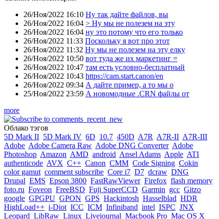
26/Ноя/2022 16:10
Ну так дайте файлов, вы
26/Ноя/2022 16:04
> Ну мы не полезем на эту
26/Ноя/2022 16:04
ну это потому что его только
26/Ноя/2022 11:33
Поскольку я вот про этот
26/Ноя/2022 11:32
Ну мы не полезем на эту елку
26/Ноя/2022 10:50
вот туда же их маркетинг =
26/Ноя/2022 10:47
там есть условно-бесплатный
26/Ноя/2022 10:43
https://cam.start.canon/en
26/Ноя/2022 09:34
А дайте пример, а то мы о
25/Ноя/2022 23:59
А новомодные .CRN файлы от
more
Облако тэгов
5D Mark II
5D Mark IV
6D
10.7
450D
A7R
A7R-II
A7R-III
Adobe
Adobe Camera Raw
Adobe DNG Converter
Adobe
Photoshop
Amazon
AMD
android
Ansel Adams
Apple
ATI
authenticode
AVX
C++
Canon
CMM
Code Signing
Cokin
color gamut
comment subscribe
Core i7
D7
dcraw
DNG
Drupal
EMS
Epson 3800
FastRawViewer
Firefox
flash memory
foto.ru
Foveon
FreeBSD
Fuji SuperCCD
Garmin
gcc
Gitzo
google
GPGPU
GPON
GPS
Hackintosh
Hasselblad
HDR
HighLoad++
i-Diot
ICC
ICM
Infiniband
intel
ISPC
JNX
Leopard
LibRaw
Linux
Livejournal
Macbook Pro
Mac OS X