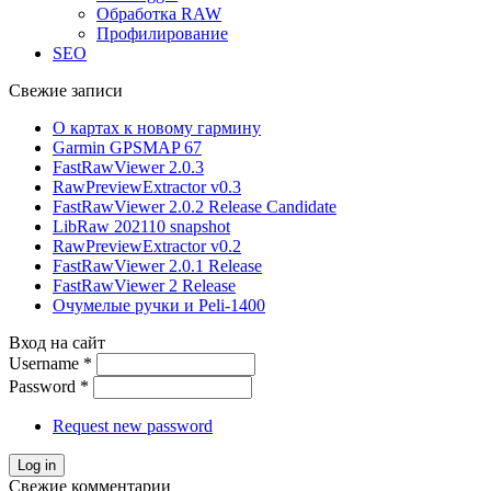
Обработка RAW
Профилирование
SEO
Свежие записи
О картах к новому гармину
Garmin GPSMAP 67
FastRawViewer 2.0.3
RawPreviewExtractor v0.3
FastRawViewer 2.0.2 Release Candidate
LibRaw 202110 snapshot
RawPreviewExtractor v0.2
FastRawViewer 2.0.1 Release
FastRawViewer 2 Release
Очумелые ручки и Peli-1400
Вход на сайт
Username
*
Password
*
Request new password
Свежие комментарии