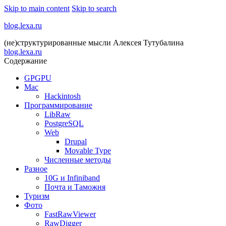
Skip to main content
Skip to search
blog.lexa.ru
(не)структурированные мысли Алексея Тутубалина
blog.lexa.ru
Содержание
GPGPU
Mac
Hackintosh
Программирование
LibRaw
PostgreSQL
Web
Drupal
Movable Type
Численные методы
Разное
10G и Infiniband
Почта и Таможня
Туризм
Фото
FastRawViewer
RawDigger