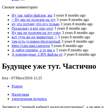
Свежие комментарии
Ну так дайте файлов, вы
3 years 8 months ago
> Ну мы не полезем на эту
3 years 8 months ago
ну это потому что его только
3 years 8 months ago
Поскольку я вот про этот
3 years 8 months ago
Ну мы не полезем на эту елку
3 years 8 months ago
вот туда же их маркетинг =
3 years 8 months ago
там есть условно-бесплатный
3 years 8 months ago
https://cam.start.canon/en
3 years 8 months ago
А дайте пример, а то мы о
3 years 8 months ago
А новомодные .CRN файлы от
3 years 8 months ago
Будущее уже тут. Частично
lexa
- 07/Июл/2016 11:25
Разное
Налоговая
электронная подпись
Заглянул в "личный кабинет налогоплательщика", а он мне и