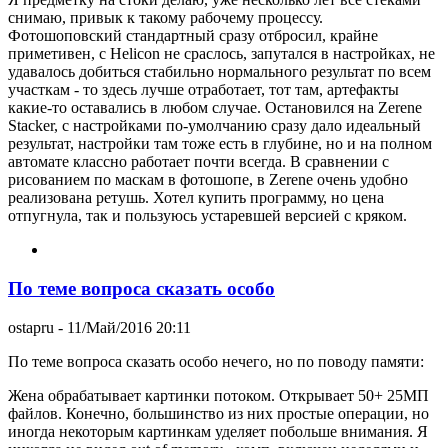
снимаю, привык к такому рабочему процессу.
Фотошоповский стандартный сразу отбросил, крайне
приметивен, c Helicon не сраслось, запутался в настройках, не
удавалось добиться стабильно нормального результат по всем
участкам - то здесь лучше отработает, тот там, артефакты
какие-то оставались в любом случае. Остановился на Zerene
Stacker, с настройками по-умолчанию сразу дало идеальный
результат, настройки там тоже есть в глубине, но и на полном
автомате классно работает почти всегда. В сравнении с
рисованием по маскам в фотошопе, в Zerene очень удобно
реализована ретушь. Хотел купить программу, но цена
отпугнула, так и пользуюсь устаревшей версией с кряком.
По теме вопроса сказать особо
ostapru
- 11/Май/2016 20:11
По теме вопроса сказать особо нечего, но по поводу памяти:
Жена обрабатывает картинки потоком. Открывает 50+ 25МП
файлов. Конечно, большинство из них простые операции, но
иногда некоторым картинкам уделяет побольше внимания. Я