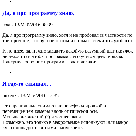
Да, я про программу знаю,
lexa
- 13/Май/2016 08:39
Да, я про программу знаю, хотя и не пробовал (в частности по
той причине, что ручной оптикой снимать стеки то - удобнее).
И по идее, да, нужно задавать какой-то разумный шаг (кружок
нерезкости) и чтобы программа с его учетом действовала.
Наверное, хорошие программы так и делают.
Я где-то слышал...
mikeuz
- 13/Май/2016 12:35
Что правильные снимают не перефокусировкой а
перемещением камеры вдоль оптической оси.
Меньше искажений (?) и точнее шаги.
Возможно, это только в макросъёмке используют: для макро
куча площадок с винтами выпускается.