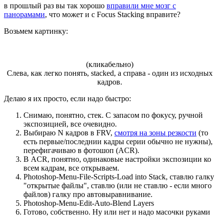
в прошлый раз вы так хорошо
вправили мне мозг с
панорамами
, что может и с Focus Stacking вправите?
Возьмем картинку:
(кликабельно)
Слева, как легко понять, stacked, а справа - один из исходных
кадров.
Делаю я их просто, если надо быстро:
Снимаю, понятно, стек. С запасом по фокусу, ручной
экспозицией, все очевидно.
Выбираю N кадров в FRV,
смотря на зоны резкости
(то
есть первые/последнии кадры серии обычно не нужны),
перефигачиваю в фотошоп (ACR).
В ACR, понятно, одинаковые настройки экспозиции ко
всем кадрам, все открываем.
Photoshop-Menu-File-Scripts-Load into Stack, ставлю галку
"открытые файлы", ставлю (или не ставлю - если много
файлов) галку про автовыравнивание.
Photoshop-Menu-Edit-Auto-Blend Layers
Готово, собственно. Ну или нет и надо масочки руками