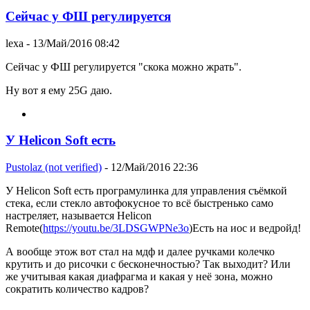
Сейчас у ФШ регулируется
lexa
- 13/Май/2016 08:42
Сейчас у ФШ регулируется "скока можно жрать".
Ну вот я ему 25G даю.
У Helicon Soft есть
Pustolaz (not verified)
- 12/Май/2016 22:36
У Helicon Soft есть програмулинка для управления съёмкой
стека, если стекло автофокусное то всё быстренько само
настреляет, называется Helicon
Remote(
https://youtu.be/3LDSGWPNe3o
)Есть на иос и ведройд!
А вообще этож вот стал на мдф и далее ручками колечко
крутить и до рисочки с бесконечностью? Так выходит? Или
же учитывая какая диафрагма и какая у неё зона, можно
сократить количество кадров?