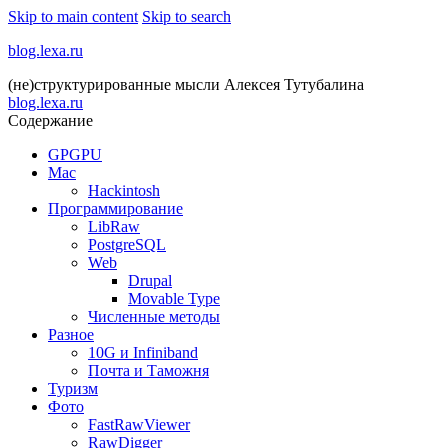
Skip to main content
Skip to search
blog.lexa.ru
(не)структурированные мысли Алексея Тутубалина
blog.lexa.ru
Содержание
GPGPU
Mac
Hackintosh
Программирование
LibRaw
PostgreSQL
Web
Drupal
Movable Type
Численные методы
Разное
10G и Infiniband
Почта и Таможня
Туризм
Фото
FastRawViewer
RawDigger