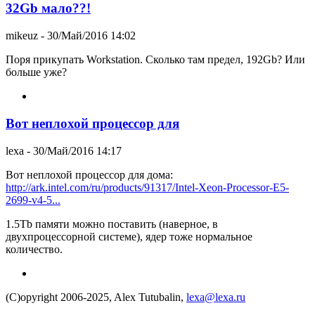
32Gb мало??!
mikeuz
- 30/Май/2016 14:02
Поря прикупать Workstation. Сколько там предел, 192Gb? Или
больше уже?
Вот неплохой процессор для
lexa
- 30/Май/2016 14:17
Вот неплохой процессор для дома:
http://ark.intel.com/ru/products/91317/Intel-Xeon-Processor-E5-
2699-v4-5...
1.5Tb памяти можно поставить (наверное, в
двухпроцессорной системе), ядер тоже нормальное
количество.
(C)opyright 2006-2025, Alex Tutubalin,
lexa@lexa.ru