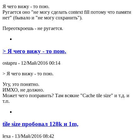
Я чего вижу - то пою.
Ругается оно "не могу сделать context fill потому что памяти
нет" (бывало и "не могу сохранить").
Переоткроешь - не ругается.
> Я чего вижу - то пою.
ostapru
- 12/Май/2016 00:14
> Я чего вижу - то пою.
Угу, это понятно.
ИМХО, не должно.
Может чего поправить? Там всякие "Cache tile size" и т.д. и
т.п.
tile size пробовал 128k и 1m,
lexa
- 13/Май/2016 08:42