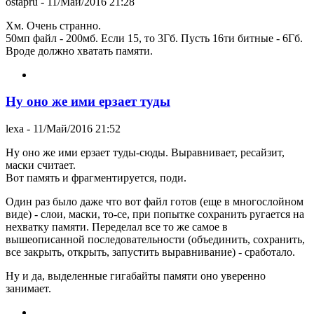
ostapru
- 11/Май/2016 21:28
Хм. Очень странно.
50мп файл - 200мб. Если 15, то 3Гб. Пусть 16ти битные - 6Гб.
Вроде должно хватать памяти.
Ну оно же ими ерзает туды
lexa
- 11/Май/2016 21:52
Ну оно же ими ерзает туды-сюды. Выравнивает, ресайзит,
маски считает.
Вот память и фрагментируется, поди.
Один раз было даже что вот файл готов (еще в многослойном
виде) - слои, маски, то-се, при попытке сохранить ругается на
нехватку памяти. Переделал все то же самое в
вышеописанной последовательности (объединить, сохранить,
все закрыть, открыть, запустить выравнивание) - сработало.
Ну и да, выделенные гигабайты памяти оно уверенно
занимает.