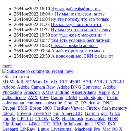
26/Ноя/2022 16:10
Ну так дайте файлов, вы
26/Ноя/2022 16:04
> Ну мы не полезем на эту
26/Ноя/2022 16:04
ну это потому что его только
26/Ноя/2022 11:33
Поскольку я вот про этот
26/Ноя/2022 11:32
Ну мы не полезем на эту елку
26/Ноя/2022 10:50
вот туда же их маркетинг =
26/Ноя/2022 10:47
там есть условно-бесплатный
26/Ноя/2022 10:43
https://cam.start.canon/en
26/Ноя/2022 09:34
А дайте пример, а то мы о
25/Ноя/2022 23:59
А новомодные .CRN файлы от
more
Облако тэгов
5D Mark II
5D Mark IV
6D
10.7
450D
A7R
A7R-II
A7R-III
Adobe
Adobe Camera Raw
Adobe DNG Converter
Adobe
Photoshop
Amazon
AMD
android
Ansel Adams
Apple
ATI
authenticode
AVX
C++
Canon
CMM
Code Signing
Cokin
color gamut
comment subscribe
Core i7
D7
dcraw
DNG
Drupal
EMS
Epson 3800
FastRawViewer
Firefox
flash memory
foto.ru
Foveon
FreeBSD
Fuji SuperCCD
Garmin
gcc
Gitzo
google
GPGPU
GPON
GPS
Hackintosh
Hasselblad
HDR
HighLoad++
i-Diot
ICC
ICM
Infiniband
intel
ISPC
JNX
Leopard
LibRaw
Linux
Livejournal
Macbook Pro
Mac OS X