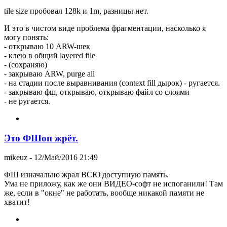
tile size пробовал 128k и 1m, разницы нет.
И это в чистом виде проблема фрагментации, насколько я
могу понять:
- открываю 10 ARW-шек
- клею в общий layered file
- (сохраняю)
- закрываю ARW, purge all
- на стадии после выравнивания (context fill дырок) - ругается.
- закрываю фш, открываю, открываю файл со слоями
- не ругается.
Это ФШоп жрёт.
mikeuz
- 12/Май/2016 21:49
ФШ изначально жрал ВСЮ доступную память.
Ума не приложу, как же они ВИДЕО-софт не испоганили! Там
же, если в "окне" не работать, вообще никакой памяти не
хватит!