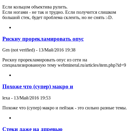
Если кольцом объектива рулить.
Если ногами - не так и трудно. Если получится слишком
большой стек, будет проблема склеить, но не снять :-D.
Рискну прорекламировать опус
Grn (not verified)
- 13/Май/2016 19:38
Рискну прорекламировать опус из сети на
специализированную тему webmineral.ru/articles/item.php?id=9
Похоже что (супер) макро и
lexa
- 13/Май/2016 19:53
Похоже что (супер) макро и пейзаж - это сильно разные темы.
Стеки даже на дпревью