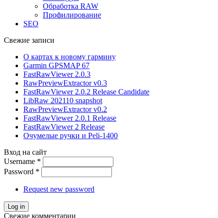
Обработка RAW
Профилирование
SEO
Свежие записи
О картах к новому гармину
Garmin GPSMAP 67
FastRawViewer 2.0.3
RawPreviewExtractor v0.3
FastRawViewer 2.0.2 Release Candidate
LibRaw 202110 snapshot
RawPreviewExtractor v0.2
FastRawViewer 2.0.1 Release
FastRawViewer 2 Release
Очумелые ручки и Peli-1400
Вход на сайт
Username
*
Password
*
Request new password
Свежие комментарии