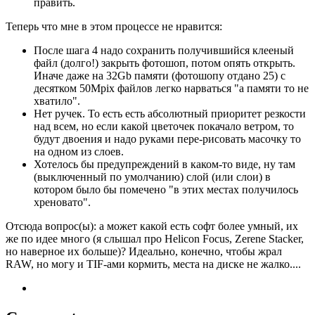
править.
Теперь что мне в этом процессе не нравится:
После шага 4 надо сохранить получившийся клееный
файл (долго!) закрыть фотошоп, потом опять открыть.
Иначе даже на 32Gb памяти (фотошопу отдано 25) с
десятком 50Mpix файлов легко нарваться "а памяти то не
хватило".
Нет ручек. То есть есть абсолютный приоритет резкости
над всем, но если какой цветочек покачало ветром, то
будут двоения и надо руками пере-рисовать масочку то
на одном из слоев.
Хотелось бы предупреждений в каком-то виде, ну там
(выключенный по умолчанию) слой (или слои) в
котором было бы помечено "в этих местах получилось
хреновато".
Отсюда вопрос(ы): а может какой есть софт более умный, их
же по идее много (я слышал про Helicon Focus, Zerene Stacker,
но наверное их больше)? Идеально, конечно, чтобы жрал
RAW, но могу и TIF-ами кормить, места на диске не жалко....