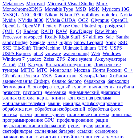
Metabones
Microsoft
Microsoft Visual Studio
Mirex
Monochrome2DNG
Movable Type
MSD
MSK
Myricom 10G
MySQL
NEC 3090
Nikon
Nikon D3
nofollow
noindex
Nokia
Nvidia
NVidia 8800
NVidia CUDA
OCZ
Olympus
OpenCL
OpenGL
OpenMP
Pentax
Phase One
Photoshop
postgresql
QML
Qt
Radeon
RAID
RAW
RawDigger
Raw Photo
Processor
rawspeed
Really Right Stuff
S7 airlines
Sale
Samba
sandy bridge
Seagate
SEO
Sigma
Snow Leopard
Sony
SSD
SSE
Tilt-Shift
TimeMachine
Ultimate Lithium
UPS
USPS
USPS Express
utf-8
vmware
watercooling
Web
Windows
Windows 7
yandex
Zeiss
ZFS
Zone system
Аккумуляторы
Алтай
ИП
Катунь
Кольский полуостров
Ловозерские
тундры
МГТС
МТС
Монголия
Москва
Почта России
С++
Сбербанк России
УКВ
Хакинтош
Хамар-Дабан
Хибины
авиакомпания Сибирь
баланс белого
барахолка
барахолки
бенчмарки
блогосфера
водный туризм
вычисления
глубина
резкости
глупости
демозаика
динамический диапазон
зонная система
карты
книги
контекстная реклама
мобильный телефон
мыши
накидка для фокусирования
обработка raw
обработка изображений
обработка фото
оптика
патчи
пеший туризм
поисковые системы
политика
программирование GPU
профилирование
рации
редактирование изображений
рунет
русификация
светофильтры
солнечные батареи
ссылки
ссылочное
ранжирование
статистика
струйные принтеры
таможня