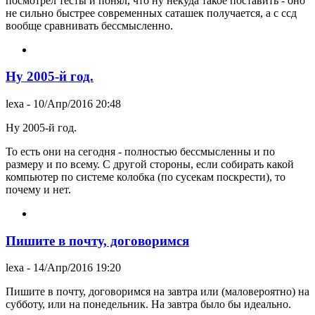
посмотрел тесты и понял, что ну некуда такое поставить - оно
не сильно быстрее современных саташек получается, а с ссд
вообще сравнивать бессмысленно.
Ну 2005-й год.
lexa
- 10/Апр/2016 20:48
Ну 2005-й год.
То есть они на сегодня - полностью бессмысленны и по
размеру и по всему. С другой стороны, если собирать какой
компьютер по системе колобка (по сусекам поскрести), то
почему и нет.
Пишите в почту, договоримся
lexa
- 14/Апр/2016 19:20
Пишите в почту, договоримся на завтра или (маловероятно) на
субботу, или на понедельник. На завтра было бы идеально.