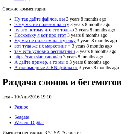
Свежие комментарии
Ну так дайте файлов, вы
3 years 8 months ago
> Ну мы не полезем на эту
3 years 8 months ago
ну это потому что его только
3 years 8 months ago
Поскольку я вот про этот
3 years 8 months ago
Ну мы не полезем на эту елку
3 years 8 months ago
вот туда же их маркетинг =
3 years 8 months ago
там есть условно-бесплатный
3 years 8 months ago
https://cam.start.canon/en
3 years 8 months ago
А дайте пример, а то мы о
3 years 8 months ago
А новомодные .CRN файлы от
3 years 8 months ago
Раздача слонов и бегемотов
lexa
- 10/Апр/2016 19:10
Разное
Seagate
Western Digital
Имеются ненужные 3.5" SATA-диски: