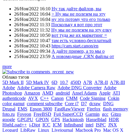
26/Ноя/2022 16:10
Ну так дайте файлов, вы
26/Ноя/2022 16:04
> Ну мы не полезем на эту
26/Ноя/2022 16:04
ну это потому что его только
26/Ноя/2022 11:33
Поскольку я вот про этот
26/Ноя/2022 11:32
Ну мы не полезем на эту елку
26/Ноя/2022 10:50
вот туда же их маркетинг =
26/Ноя/2022 10:47
там есть условно-бесплатный
26/Ноя/2022 10:43
https://cam.start.canon/en
26/Ноя/2022 09:34
А дайте пример, а то мы о
25/Ноя/2022 23:59
А новомодные .CRN файлы от
more
Облако тэгов
5D Mark II
5D Mark IV
6D
10.7
450D
A7R
A7R-II
A7R-III
Adobe
Adobe Camera Raw
Adobe DNG Converter
Adobe
Photoshop
Amazon
AMD
android
Ansel Adams
Apple
ATI
authenticode
AVX
C++
Canon
CMM
Code Signing
Cokin
color gamut
comment subscribe
Core i7
D7
dcraw
DNG
Drupal
EMS
Epson 3800
FastRawViewer
Firefox
flash memory
foto.ru
Foveon
FreeBSD
Fuji SuperCCD
Garmin
gcc
Gitzo
google
GPGPU
GPON
GPS
Hackintosh
Hasselblad
HDR
HighLoad++
i-Diot
ICC
ICM
Infiniband
intel
ISPC
JNX
Leopard
LibRaw
Linux
Livejournal
Macbook Pro
Mac OS X