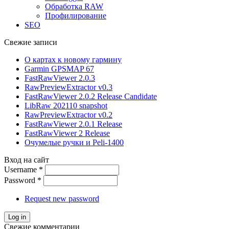
Обработка RAW
Профилирование
SEO
Свежие записи
О картах к новому гармину
Garmin GPSMAP 67
FastRawViewer 2.0.3
RawPreviewExtractor v0.3
FastRawViewer 2.0.2 Release Candidate
LibRaw 202110 snapshot
RawPreviewExtractor v0.2
FastRawViewer 2.0.1 Release
FastRawViewer 2 Release
Очумелые ручки и Peli-1400
Вход на сайт
Username
*
Password
*
Request new password
Свежие комментарии