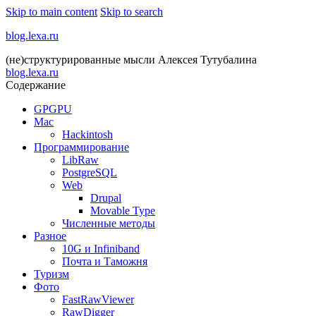
Skip to main content
Skip to search
blog.lexa.ru
(не)структурированные мысли Алексея Тутубалина
blog.lexa.ru
Содержание
GPGPU
Mac
Hackintosh
Программирование
LibRaw
PostgreSQL
Web
Drupal
Movable Type
Численные методы
Разное
10G и Infiniband
Почта и Таможня
Туризм
Фото
FastRawViewer
RawDigger