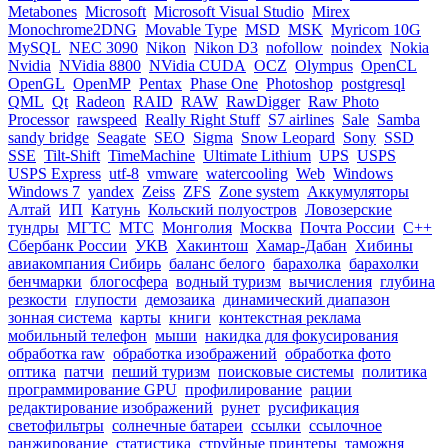
Metabones
Microsoft
Microsoft Visual Studio
Mirex
Monochrome2DNG
Movable Type
MSD
MSK
Myricom 10G
MySQL
NEC 3090
Nikon
Nikon D3
nofollow
noindex
Nokia
Nvidia
NVidia 8800
NVidia CUDA
OCZ
Olympus
OpenCL
OpenGL
OpenMP
Pentax
Phase One
Photoshop
postgresql
QML
Qt
Radeon
RAID
RAW
RawDigger
Raw Photo
Processor
rawspeed
Really Right Stuff
S7 airlines
Sale
Samba
sandy bridge
Seagate
SEO
Sigma
Snow Leopard
Sony
SSD
SSE
Tilt-Shift
TimeMachine
Ultimate Lithium
UPS
USPS
USPS Express
utf-8
vmware
watercooling
Web
Windows
Windows 7
yandex
Zeiss
ZFS
Zone system
Аккумуляторы
Алтай
ИП
Катунь
Кольский полуостров
Ловозерские
тундры
МГТС
МТС
Монголия
Москва
Почта России
С++
Сбербанк России
УКВ
Хакинтош
Хамар-Дабан
Хибины
авиакомпания Сибирь
баланс белого
барахолка
барахолки
бенчмарки
блогосфера
водный туризм
вычисления
глубина
резкости
глупости
демозаика
динамический диапазон
зонная система
карты
книги
контекстная реклама
мобильный телефон
мыши
накидка для фокусирования
обработка raw
обработка изображений
обработка фото
оптика
патчи
пеший туризм
поисковые системы
политика
программирование GPU
профилирование
рации
редактирование изображений
рунет
русификация
светофильтры
солнечные батареи
ссылки
ссылочное
ранжирование
статистика
струйные принтеры
таможня