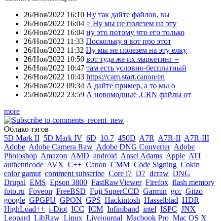
26/Ноя/2022 16:10
Ну так дайте файлов, вы
26/Ноя/2022 16:04
> Ну мы не полезем на эту
26/Ноя/2022 16:04
ну это потому что его только
26/Ноя/2022 11:33
Поскольку я вот про этот
26/Ноя/2022 11:32
Ну мы не полезем на эту елку
26/Ноя/2022 10:50
вот туда же их маркетинг =
26/Ноя/2022 10:47
там есть условно-бесплатный
26/Ноя/2022 10:43
https://cam.start.canon/en
26/Ноя/2022 09:34
А дайте пример, а то мы о
25/Ноя/2022 23:59
А новомодные .CRN файлы от
more
Облако тэгов
5D Mark II
5D Mark IV
6D
10.7
450D
A7R
A7R-II
A7R-III
Adobe
Adobe Camera Raw
Adobe DNG Converter
Adobe
Photoshop
Amazon
AMD
android
Ansel Adams
Apple
ATI
authenticode
AVX
C++
Canon
CMM
Code Signing
Cokin
color gamut
comment subscribe
Core i7
D7
dcraw
DNG
Drupal
EMS
Epson 3800
FastRawViewer
Firefox
flash memory
foto.ru
Foveon
FreeBSD
Fuji SuperCCD
Garmin
gcc
Gitzo
google
GPGPU
GPON
GPS
Hackintosh
Hasselblad
HDR
HighLoad++
i-Diot
ICC
ICM
Infiniband
intel
ISPC
JNX
Leopard
LibRaw
Linux
Livejournal
Macbook Pro
Mac OS X