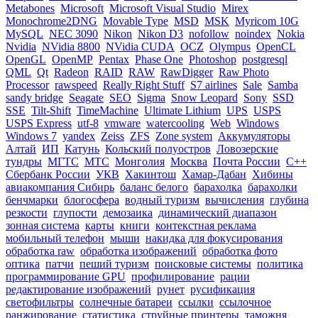
Metabones
Microsoft
Microsoft Visual Studio
Mirex
Monochrome2DNG
Movable Type
MSD
MSK
Myricom 10G
MySQL
NEC 3090
Nikon
Nikon D3
nofollow
noindex
Nokia
Nvidia
NVidia 8800
NVidia CUDA
OCZ
Olympus
OpenCL
OpenGL
OpenMP
Pentax
Phase One
Photoshop
postgresql
QML
Qt
Radeon
RAID
RAW
RawDigger
Raw Photo
Processor
rawspeed
Really Right Stuff
S7 airlines
Sale
Samba
sandy bridge
Seagate
SEO
Sigma
Snow Leopard
Sony
SSD
SSE
Tilt-Shift
TimeMachine
Ultimate Lithium
UPS
USPS
USPS Express
utf-8
vmware
watercooling
Web
Windows
Windows 7
yandex
Zeiss
ZFS
Zone system
Аккумуляторы
Алтай
ИП
Катунь
Кольский полуостров
Ловозерские
тундры
МГТС
МТС
Монголия
Москва
Почта России
С++
Сбербанк России
УКВ
Хакинтош
Хамар-Дабан
Хибины
авиакомпания Сибирь
баланс белого
барахолка
барахолки
бенчмарки
блогосфера
водный туризм
вычисления
глубина
резкости
глупости
демозаика
динамический диапазон
зонная система
карты
книги
контекстная реклама
мобильный телефон
мыши
накидка для фокусирования
обработка raw
обработка изображений
обработка фото
оптика
патчи
пеший туризм
поисковые системы
политика
программирование GPU
профилирование
рации
редактирование изображений
рунет
русификация
светофильтры
солнечные батареи
ссылки
ссылочное
ранжирование
статистика
струйные принтеры
таможня