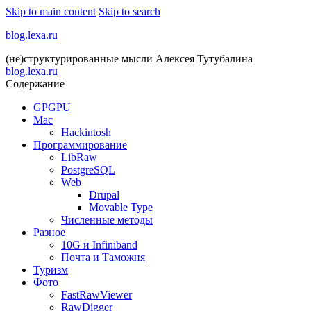
Skip to main content
Skip to search
blog.lexa.ru
(не)структурированные мысли Алексея Тутубалина
blog.lexa.ru
Содержание
GPGPU
Mac
Hackintosh
Программирование
LibRaw
PostgreSQL
Web
Drupal
Movable Type
Численные методы
Разное
10G и Infiniband
Почта и Таможня
Туризм
Фото
FastRawViewer
RawDigger