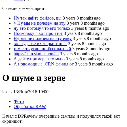
Свежие комментарии
Ну так дайте файлов, вы
3 years 8 months ago
> Ну мы не полезем на эту
3 years 8 months ago
ну это потому что его только
3 years 8 months ago
Поскольку я вот про этот
3 years 8 months ago
Ну мы не полезем на эту елку
3 years 8 months ago
вот туда же их маркетинг =
3 years 8 months ago
там есть условно-бесплатный
3 years 8 months ago
https://cam.start.canon/en
3 years 8 months ago
А дайте пример, а то мы о
3 years 8 months ago
А новомодные .CRN файлы от
3 years 8 months ago
О шуме и зерне
lexa
- 13/Янв/2016 19:00
Фото
Обработка RAW
Качал с DPReview очередные самплы и получился такой вот
скриншот: