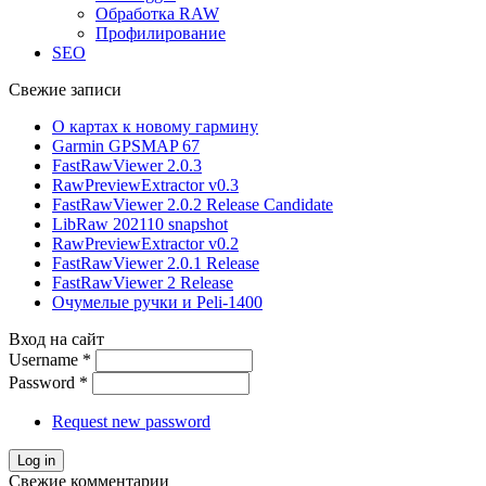
Обработка RAW
Профилирование
SEO
Свежие записи
О картах к новому гармину
Garmin GPSMAP 67
FastRawViewer 2.0.3
RawPreviewExtractor v0.3
FastRawViewer 2.0.2 Release Candidate
LibRaw 202110 snapshot
RawPreviewExtractor v0.2
FastRawViewer 2.0.1 Release
FastRawViewer 2 Release
Очумелые ручки и Peli-1400
Вход на сайт
Username
*
Password
*
Request new password
Свежие комментарии