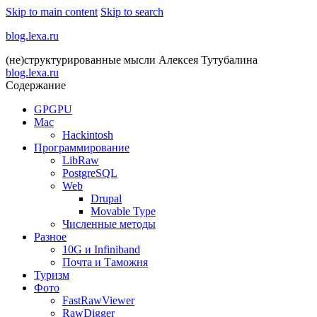
Skip to main content
Skip to search
blog.lexa.ru
(не)структурированные мысли Алексея Тутубалина
blog.lexa.ru
Содержание
GPGPU
Mac
Hackintosh
Программирование
LibRaw
PostgreSQL
Web
Drupal
Movable Type
Численные методы
Разное
10G и Infiniband
Почта и Таможня
Туризм
Фото
FastRawViewer
RawDigger