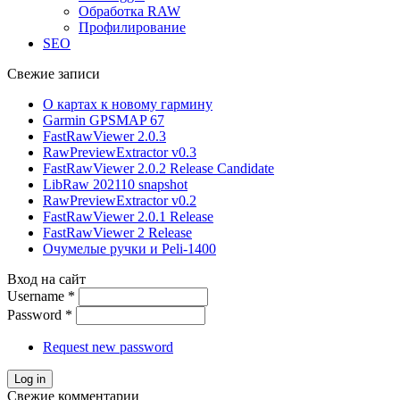
Обработка RAW
Профилирование
SEO
Свежие записи
О картах к новому гармину
Garmin GPSMAP 67
FastRawViewer 2.0.3
RawPreviewExtractor v0.3
FastRawViewer 2.0.2 Release Candidate
LibRaw 202110 snapshot
RawPreviewExtractor v0.2
FastRawViewer 2.0.1 Release
FastRawViewer 2 Release
Очумелые ручки и Peli-1400
Вход на сайт
Username
*
Password
*
Request new password
Свежие комментарии