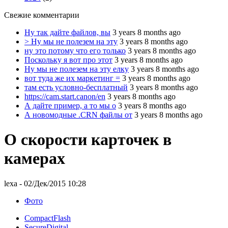
Свежие комментарии
Ну так дайте файлов, вы
3 years 8 months ago
> Ну мы не полезем на эту
3 years 8 months ago
ну это потому что его только
3 years 8 months ago
Поскольку я вот про этот
3 years 8 months ago
Ну мы не полезем на эту елку
3 years 8 months ago
вот туда же их маркетинг =
3 years 8 months ago
там есть условно-бесплатный
3 years 8 months ago
https://cam.start.canon/en
3 years 8 months ago
А дайте пример, а то мы о
3 years 8 months ago
А новомодные .CRN файлы от
3 years 8 months ago
О скорости карточек в
камерах
lexa
- 02/Дек/2015 10:28
Фото
CompactFlash
SecureDigital