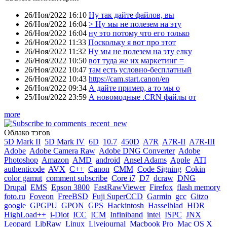
26/Ноя/2022 16:10
Ну так дайте файлов, вы
26/Ноя/2022 16:04
> Ну мы не полезем на эту
26/Ноя/2022 16:04
ну это потому что его только
26/Ноя/2022 11:33
Поскольку я вот про этот
26/Ноя/2022 11:32
Ну мы не полезем на эту елку
26/Ноя/2022 10:50
вот туда же их маркетинг =
26/Ноя/2022 10:47
там есть условно-бесплатный
26/Ноя/2022 10:43
https://cam.start.canon/en
26/Ноя/2022 09:34
А дайте пример, а то мы о
25/Ноя/2022 23:59
А новомодные .CRN файлы от
more
Облако тэгов
5D Mark II
5D Mark IV
6D
10.7
450D
A7R
A7R-II
A7R-III
Adobe
Adobe Camera Raw
Adobe DNG Converter
Adobe
Photoshop
Amazon
AMD
android
Ansel Adams
Apple
ATI
authenticode
AVX
C++
Canon
CMM
Code Signing
Cokin
color gamut
comment subscribe
Core i7
D7
dcraw
DNG
Drupal
EMS
Epson 3800
FastRawViewer
Firefox
flash memory
foto.ru
Foveon
FreeBSD
Fuji SuperCCD
Garmin
gcc
Gitzo
google
GPGPU
GPON
GPS
Hackintosh
Hasselblad
HDR
HighLoad++
i-Diot
ICC
ICM
Infiniband
intel
ISPC
JNX
Leopard
LibRaw
Linux
Livejournal
Macbook Pro
Mac OS X