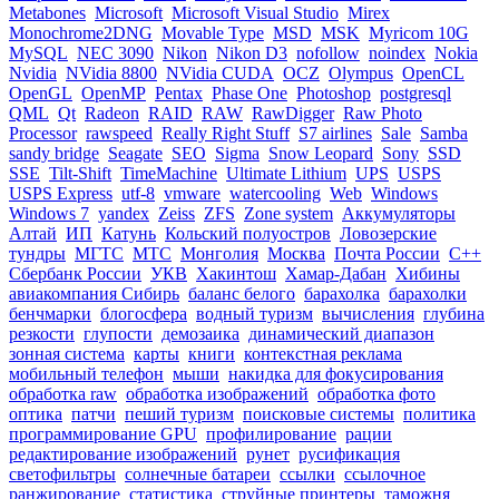
Metabones
Microsoft
Microsoft Visual Studio
Mirex
Monochrome2DNG
Movable Type
MSD
MSK
Myricom 10G
MySQL
NEC 3090
Nikon
Nikon D3
nofollow
noindex
Nokia
Nvidia
NVidia 8800
NVidia CUDA
OCZ
Olympus
OpenCL
OpenGL
OpenMP
Pentax
Phase One
Photoshop
postgresql
QML
Qt
Radeon
RAID
RAW
RawDigger
Raw Photo
Processor
rawspeed
Really Right Stuff
S7 airlines
Sale
Samba
sandy bridge
Seagate
SEO
Sigma
Snow Leopard
Sony
SSD
SSE
Tilt-Shift
TimeMachine
Ultimate Lithium
UPS
USPS
USPS Express
utf-8
vmware
watercooling
Web
Windows
Windows 7
yandex
Zeiss
ZFS
Zone system
Аккумуляторы
Алтай
ИП
Катунь
Кольский полуостров
Ловозерские
тундры
МГТС
МТС
Монголия
Москва
Почта России
С++
Сбербанк России
УКВ
Хакинтош
Хамар-Дабан
Хибины
авиакомпания Сибирь
баланс белого
барахолка
барахолки
бенчмарки
блогосфера
водный туризм
вычисления
глубина
резкости
глупости
демозаика
динамический диапазон
зонная система
карты
книги
контекстная реклама
мобильный телефон
мыши
накидка для фокусирования
обработка raw
обработка изображений
обработка фото
оптика
патчи
пеший туризм
поисковые системы
политика
программирование GPU
профилирование
рации
редактирование изображений
рунет
русификация
светофильтры
солнечные батареи
ссылки
ссылочное
ранжирование
статистика
струйные принтеры
таможня