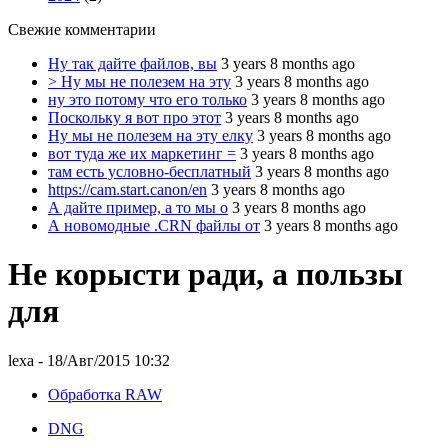
Свежие комментарии
Ну так дайте файлов, вы
3 years 8 months ago
> Ну мы не полезем на эту
3 years 8 months ago
ну это потому что его только
3 years 8 months ago
Поскольку я вот про этот
3 years 8 months ago
Ну мы не полезем на эту елку
3 years 8 months ago
вот туда же их маркетинг =
3 years 8 months ago
там есть условно-бесплатный
3 years 8 months ago
https://cam.start.canon/en
3 years 8 months ago
А дайте пример, а то мы о
3 years 8 months ago
А новомодные .CRN файлы от
3 years 8 months ago
Не корысти ради, а пользы
для
lexa
- 18/Авг/2015 10:32
Обработка RAW
DNG