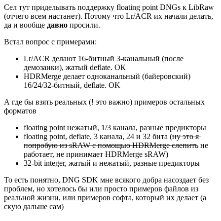
Сел тут приделывать поддержку floating point DNGs к LibRaw
(отчего всем настанет). Потому что Lr/ACR их начали делать,
да и вообще
давно
просили.
Встал вопрос с примерами:
Lr/ACR делают 16-битный 3-канальный (после
демозаики), жатый deflate. ОК
HDRMerge делает одноканальный (байеровский)
16/24/32-битный, deflate. OK
А где бы взять реальных (! это важно) примеров остальных
форматов
floating point нежатый, 1/3 канала, разные предикторы
floating point, deflate, 3 канала, 24 и 32 бита (
ну это я
попробую из sRAW c помощью HDRMerge слепить
не
работает, не принимает HDRMerge sRAW)
32-bit integer, жатый и нежатый, разные предикторы
То есть понятно, DNG SDK мне всякого добра насоздает без
проблем, но хотелось бы или просто примеров файлов из
реальной жизни, или примеров софта, который их делает (а
скую дальше сам)