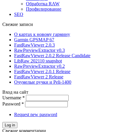
Обработка RAW
Профилирование
SEO
Свежие записи
О картах к новому гармину
Garmin GPSMAP 67
FastRawViewer 2.0.3
RawPreviewExtractor v0.3
FastRawViewer 2.0.2 Release Candidate
LibRaw 202110 snapshot
RawPreviewExtractor v0.2
FastRawViewer 2.0.1 Release
FastRawViewer 2 Release
Очумелые ручки и Peli-1400
Вход на сайт
Username
*
Password
*
Request new password
Свежие комментарии