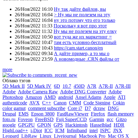
26/Ноя/2022 16:10
Ну так дайте файлов, вы
26/Ноя/2022 16:04
> Ну мы не полезем на эту
26/Ноя/2022 16:04
ну это потому что его только
26/Ноя/2022 11:33
Поскольку я вот про этот
26/Ноя/2022 11:32
Ну мы не полезем на эту елку
26/Ноя/2022 10:50
вот туда же их маркетинг =
26/Ноя/2022 10:47
там есть условно-бесплатный
26/Ноя/2022 10:43
https://cam.start.canon/en
26/Ноя/2022 09:34
А дайте пример, а то мы о
25/Ноя/2022 23:59
А новомодные .CRN файлы от
more
Облако тэгов
5D Mark II
5D Mark IV
6D
10.7
450D
A7R
A7R-II
A7R-III
Adobe
Adobe Camera Raw
Adobe DNG Converter
Adobe
Photoshop
Amazon
AMD
android
Ansel Adams
Apple
ATI
authenticode
AVX
C++
Canon
CMM
Code Signing
Cokin
color gamut
comment subscribe
Core i7
D7
dcraw
DNG
Drupal
EMS
Epson 3800
FastRawViewer
Firefox
flash memory
foto.ru
Foveon
FreeBSD
Fuji SuperCCD
Garmin
gcc
Gitzo
google
GPGPU
GPON
GPS
Hackintosh
Hasselblad
HDR
HighLoad++
i-Diot
ICC
ICM
Infiniband
intel
ISPC
JNX
Leopard
LibRaw
Linux
Livejournal
Macbook Pro
Mac OS X