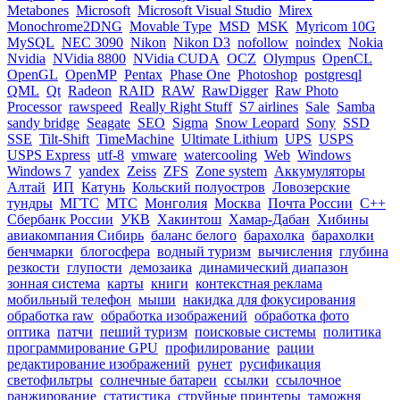
Metabones
Microsoft
Microsoft Visual Studio
Mirex
Monochrome2DNG
Movable Type
MSD
MSK
Myricom 10G
MySQL
NEC 3090
Nikon
Nikon D3
nofollow
noindex
Nokia
Nvidia
NVidia 8800
NVidia CUDA
OCZ
Olympus
OpenCL
OpenGL
OpenMP
Pentax
Phase One
Photoshop
postgresql
QML
Qt
Radeon
RAID
RAW
RawDigger
Raw Photo
Processor
rawspeed
Really Right Stuff
S7 airlines
Sale
Samba
sandy bridge
Seagate
SEO
Sigma
Snow Leopard
Sony
SSD
SSE
Tilt-Shift
TimeMachine
Ultimate Lithium
UPS
USPS
USPS Express
utf-8
vmware
watercooling
Web
Windows
Windows 7
yandex
Zeiss
ZFS
Zone system
Аккумуляторы
Алтай
ИП
Катунь
Кольский полуостров
Ловозерские
тундры
МГТС
МТС
Монголия
Москва
Почта России
С++
Сбербанк России
УКВ
Хакинтош
Хамар-Дабан
Хибины
авиакомпания Сибирь
баланс белого
барахолка
барахолки
бенчмарки
блогосфера
водный туризм
вычисления
глубина
резкости
глупости
демозаика
динамический диапазон
зонная система
карты
книги
контекстная реклама
мобильный телефон
мыши
накидка для фокусирования
обработка raw
обработка изображений
обработка фото
оптика
патчи
пеший туризм
поисковые системы
политика
программирование GPU
профилирование
рации
редактирование изображений
рунет
русификация
светофильтры
солнечные батареи
ссылки
ссылочное
ранжирование
статистика
струйные принтеры
таможня