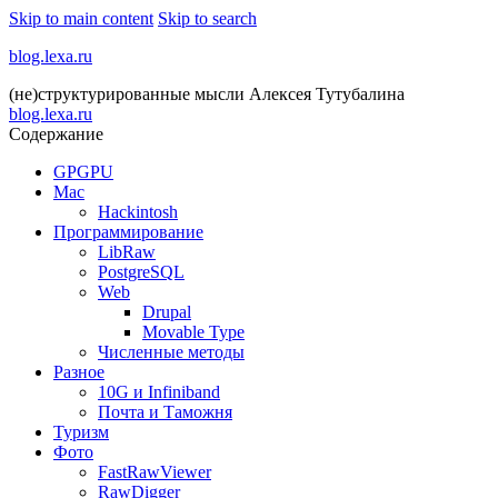
Skip to main content
Skip to search
blog.lexa.ru
(не)структурированные мысли Алексея Тутубалина
blog.lexa.ru
Содержание
GPGPU
Mac
Hackintosh
Программирование
LibRaw
PostgreSQL
Web
Drupal
Movable Type
Численные методы
Разное
10G и Infiniband
Почта и Таможня
Туризм
Фото
FastRawViewer
RawDigger