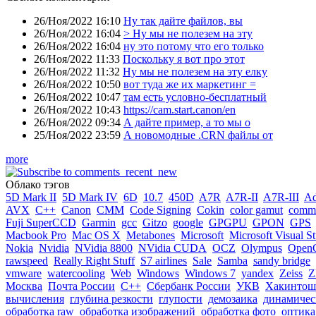
26/Ноя/2022 16:10
Ну так дайте файлов, вы
26/Ноя/2022 16:04
> Ну мы не полезем на эту
26/Ноя/2022 16:04
ну это потому что его только
26/Ноя/2022 11:33
Поскольку я вот про этот
26/Ноя/2022 11:32
Ну мы не полезем на эту елку
26/Ноя/2022 10:50
вот туда же их маркетинг =
26/Ноя/2022 10:47
там есть условно-бесплатный
26/Ноя/2022 10:43
https://cam.start.canon/en
26/Ноя/2022 09:34
А дайте пример, а то мы о
25/Ноя/2022 23:59
А новомодные .CRN файлы от
more
Облако тэгов
5D Mark II
5D Mark IV
6D
10.7
450D
A7R
A7R-II
A7R-III
A
AVX
C++
Canon
CMM
Code Signing
Cokin
color gamut
comme
Fuji SuperCCD
Garmin
gcc
Gitzo
google
GPGPU
GPON
GPS
Macbook Pro
Mac OS X
Metabones
Microsoft
Microsoft Visual S
Nokia
Nvidia
NVidia 8800
NVidia CUDA
OCZ
Olympus
Open
rawspeed
Really Right Stuff
S7 airlines
Sale
Samba
sandy bridge
vmware
watercooling
Web
Windows
Windows 7
yandex
Zeiss
Z
Москва
Почта России
С++
Сбербанк России
УКВ
Хакинтош
вычисления
глубина резкости
глупости
демозаика
динамичес
обработка raw
обработка изображений
обработка фото
оптика