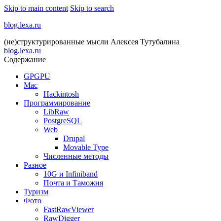
Skip to main content
Skip to search
blog.lexa.ru
(не)структурированные мысли Алексея Тутубалина
blog.lexa.ru
Содержание
GPGPU
Mac
Hackintosh
Программирование
LibRaw
PostgreSQL
Web
Drupal
Movable Type
Численные методы
Разное
10G и Infiniband
Почта и Таможня
Туризм
Фото
FastRawViewer
RawDigger