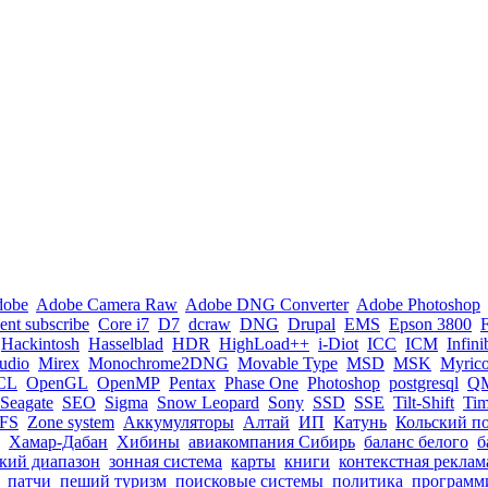
dobe
Adobe Camera Raw
Adobe DNG Converter
Adobe Photoshop
nt subscribe
Core i7
D7
dcraw
DNG
Drupal
EMS
Epson 3800
Hackintosh
Hasselblad
HDR
HighLoad++
i-Diot
ICC
ICM
Infin
tudio
Mirex
Monochrome2DNG
Movable Type
MSD
MSK
Myric
CL
OpenGL
OpenMP
Pentax
Phase One
Photoshop
postgresql
Q
Seagate
SEO
Sigma
Snow Leopard
Sony
SSD
SSE
Tilt-Shift
Ti
FS
Zone system
Аккумуляторы
Алтай
ИП
Катунь
Кольский п
Хамар-Дабан
Хибины
авиакомпания Сибирь
баланс белого
б
кий диапазон
зонная система
карты
книги
контекстная реклам
патчи
пеший туризм
поисковые системы
политика
программ