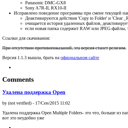
Panasonic DMC-GX8
Sony A7R-II, RX10-II
Исправлено поведение программы при смене текущей папк
Деактивируются действия 'Copy to Folder' и 'Clear 
очищается история удаленных файлов, деактивируется
если новая папка содержит RAW или JPEG-файлы, то де
Ссылки для скачивания:
При отсутствии противопоказаний, эта версия станет релизом.
Версия 1.1.3 вышла, брать на
официальном сайте
Comments
Удалена поддержка Open
by (not verified)
- 17/Сен/2015 11:02
Удалена поддержка Open Multiple Folders- это что, больше из п
вот это неудобно уже