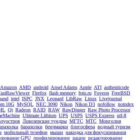
Amazon
AMD
android
Ansel Adams
Apple
ATI
authenticode
FastRawViewer
Firefox
flash memory
foto.ru
Foveon
FreeBSD
iband
intel
ISPC
JNX
Leopard
LibRaw
Linux
Livejournal
om 10G
MySQL
NEC 3090
Nikon
Nikon D3
nofollow
noindex
ML
Qt
Radeon
RAID
RAW
RawDigger
Raw Photo Processor
meMachine
Ultimate Lithium
UPS
USPS
USPS Express
utf-8
олуостров
Ловозерские тундры
МГТС
МТС
Монголия
арахолка
барахолки
бенчмарки
блогосфера
водный туризм
а
мобильный телефон
мыши
накидка для фокусирования
ирование GPU
профилирование
рации
редактирование