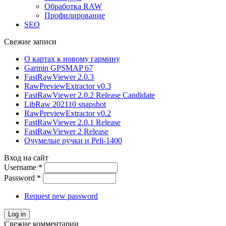
Обработка RAW
Профилирование
SEO
Свежие записи
О картах к новому гармину
Garmin GPSMAP 67
FastRawViewer 2.0.3
RawPreviewExtractor v0.3
FastRawViewer 2.0.2 Release Candidate
LibRaw 202110 snapshot
RawPreviewExtractor v0.2
FastRawViewer 2.0.1 Release
FastRawViewer 2 Release
Очумелые ручки и Peli-1400
Вход на сайт
Username
*
Password
*
Request new password
Свежие комментарии