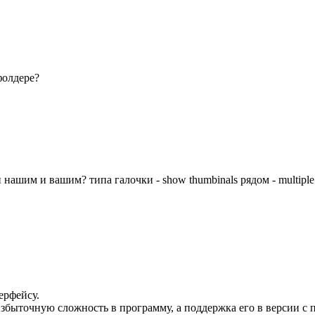
фолдере?
ашим и вашим? типа галочки - show thumbinals рядом - multiple 
ерфейсу.
избыточную сложность в программу, а поддержка его в версии с 