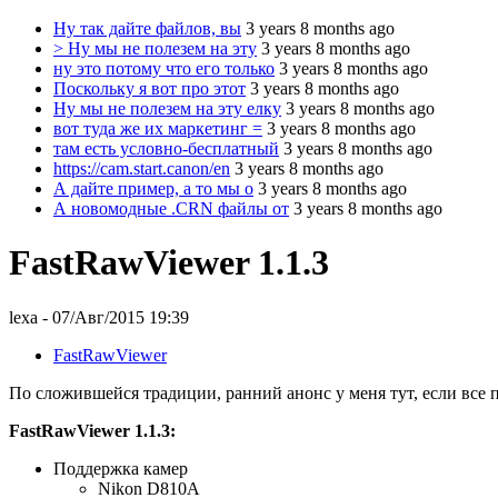
Ну так дайте файлов, вы
3 years 8 months ago
> Ну мы не полезем на эту
3 years 8 months ago
ну это потому что его только
3 years 8 months ago
Поскольку я вот про этот
3 years 8 months ago
Ну мы не полезем на эту елку
3 years 8 months ago
вот туда же их маркетинг =
3 years 8 months ago
там есть условно-бесплатный
3 years 8 months ago
https://cam.start.canon/en
3 years 8 months ago
А дайте пример, а то мы о
3 years 8 months ago
А новомодные .CRN файлы от
3 years 8 months ago
FastRawViewer 1.1.3
lexa
- 07/Авг/2015 19:39
FastRawViewer
По сложившейся традиции, ранний анонс у меня тут, если все п
FastRawViewer 1.1.3:
Поддержка камер
Nikon D810A