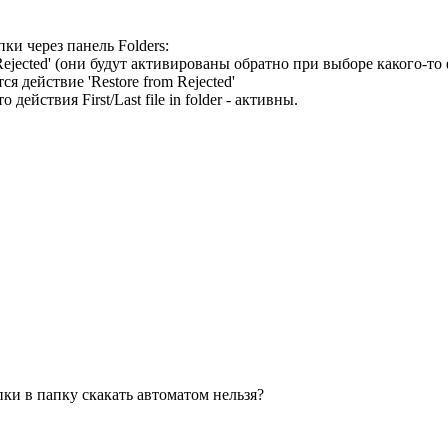
и через панель Folders:
_Rejected' (они будут активированы обратно при выборе какого-то
 действие 'Restore from Rejected'
йствия First/Last file in folder - активны.
апки в папку скакать автоматом нельзя?