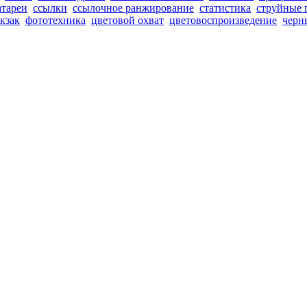
атареи
ссылки
ссылочное ранжирование
статистика
струйные 
кзак
фототехника
цветовой охват
цветовоспроизведение
черн