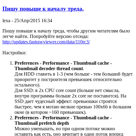
Пишу повыше к началу треда,
lexa
- 25/Апр/2015 16:34
Пишу повыше к началу треда, чтобы другим читателям было
легче найти. Попробуйте версию отсюда:
http://updates.fastrawviewer.com/data/110rc3/
Настройки:
Preferences - Performance - Thumbnail cache -
Thumbnail decoder thread count
.
Для HDD ставить в 1-3 (чем больше - тем больший будет
приоритет у построителя превьюшек относительно
остального).
Для SSD: в 2x CPU core count (больше нет смысла,
внутри программы больше 2x core не поставится). На
SSD дает чудесный эффект: превьюшки строятся
быстрее, чем я мотаю мелкие превью 100x66 в большом
окне (в котором ~160 превьюшек).
Preferences - Performance - Thumbnail cache -
Thumbnail prefetch depth
Можно уменьшать, но при одном потоке можно
оставить как есть, оно зачитает в один поток вперед