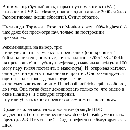
Вот взял ноутбучный диск, форматнул в макоси в exFAT,
включил в USB3-enclosure, налил в один каталог 2000 файлов.
Размонтировал (кэши сбросить). Сунул обратно.
Ну таки да. Тормозит. Resource Monitor кажет 100% highest disk
time даже без просмотра raw, только на построении
превьюшек.
Рекомендаций, на выбор, три:
- или увеличить размер кэша превьюшек (они хранятся 4
байта на пиксель, нежатые, т.е. стандартные 200x133 - 100kb
на превьюшку) и глубину префетча до максимальной (там 100,
могу пару тысяч поставить в максимум). И, открывая каталог,
один раз потерпеть, пока оно все прочтет. Оно закэшируется,
один раз на каталог, дальше будет легче.
- или уменьшить величину Thumbnail prefetch depth, наоборот,
до нуля. Она тогда будет декодировать только то, что видно в
окне filmstrip (+1 с каждой стороны).
- ну или убрать окно с превью совсем и жить по старому.
Кроме того, на медленном носителе (а single HDD -
медленный!) стоит количество raw decode threads уменьшать.
Где-то до 2-3. Не меньше 2. Тогда префетчи не будут драться за
диск.