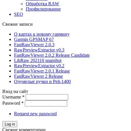
Обработка RAW
Профилирование
SEO
Свежие записи
О картах к новому гармину
Garmin GPSMAP 67
FastRawViewer 2.0.3
RawPreviewExtractor v0.3
FastRawViewer 2.0.2 Release Candidate
LibRaw 202110 snapshot
RawPreviewExtractor v0.2
FastRawViewer 2.0.1 Release
FastRawViewer 2 Release
Очумелые ручки и Peli-1400
Вход на сайт
Username
*
Password
*
Request new password
Свежие комментарии