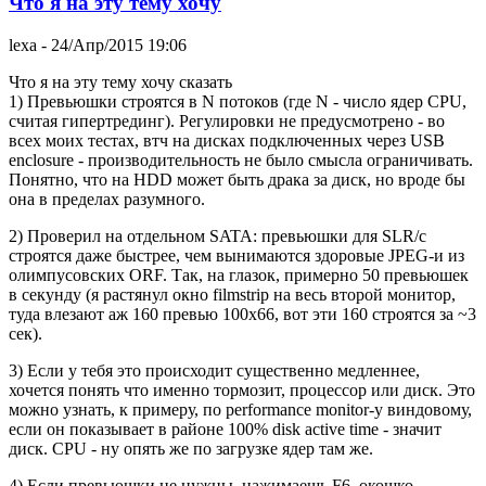
Что я на эту тему хочу
lexa
- 24/Апр/2015 19:06
Что я на эту тему хочу сказать
1) Превьюшки строятся в N потоков (где N - число ядер CPU,
считая гипертрединг). Регулировки не предусмотрено - во
всех моих тестах, втч на дисках подключенных через USB
enclosure - производительность не было смысла ограничивать.
Понятно, что на HDD может быть драка за диск, но вроде бы
она в пределах разумного.
2) Проверил на отдельном SATA: превьюшки для SLR/c
строятся даже быстрее, чем вынимаются здоровые JPEG-и из
олимпусовских ORF. Так, на глазок, примерно 50 превьюшек
в секунду (я растянул окно filmstrip на весь второй монитор,
туда влезают аж 160 превью 100x66, вот эти 160 строятся за ~3
сек).
3) Если у тебя это происходит существенно медленнее,
хочется понять что именно тормозит, процессор или диск. Это
можно узнать, к примеру, по performance monitor-у виндовому,
если он показывает в районе 100% disk active time - значит
диск. CPU - ну опять же по загрузке ядер там же.
4) Если превьюшки не нужны, нажимаешь F6, окошко