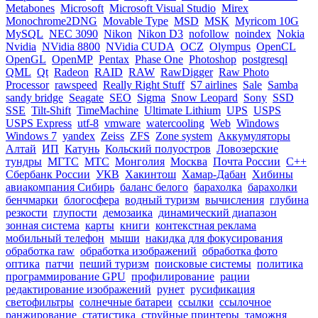
Metabones
Microsoft
Microsoft Visual Studio
Mirex
Monochrome2DNG
Movable Type
MSD
MSK
Myricom 10G
MySQL
NEC 3090
Nikon
Nikon D3
nofollow
noindex
Nokia
Nvidia
NVidia 8800
NVidia CUDA
OCZ
Olympus
OpenCL
OpenGL
OpenMP
Pentax
Phase One
Photoshop
postgresql
QML
Qt
Radeon
RAID
RAW
RawDigger
Raw Photo
Processor
rawspeed
Really Right Stuff
S7 airlines
Sale
Samba
sandy bridge
Seagate
SEO
Sigma
Snow Leopard
Sony
SSD
SSE
Tilt-Shift
TimeMachine
Ultimate Lithium
UPS
USPS
USPS Express
utf-8
vmware
watercooling
Web
Windows
Windows 7
yandex
Zeiss
ZFS
Zone system
Аккумуляторы
Алтай
ИП
Катунь
Кольский полуостров
Ловозерские
тундры
МГТС
МТС
Монголия
Москва
Почта России
С++
Сбербанк России
УКВ
Хакинтош
Хамар-Дабан
Хибины
авиакомпания Сибирь
баланс белого
барахолка
барахолки
бенчмарки
блогосфера
водный туризм
вычисления
глубина
резкости
глупости
демозаика
динамический диапазон
зонная система
карты
книги
контекстная реклама
мобильный телефон
мыши
накидка для фокусирования
обработка raw
обработка изображений
обработка фото
оптика
патчи
пеший туризм
поисковые системы
политика
программирование GPU
профилирование
рации
редактирование изображений
рунет
русификация
светофильтры
солнечные батареи
ссылки
ссылочное
ранжирование
статистика
струйные принтеры
таможня