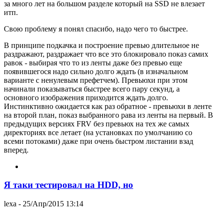
за много лет на большом разделе который на SSD не влезает
итп.
Свою проблему я понял спасибо, надо чего то быстрее.
В принципе подкачка и построение превью длительное не
раздражают, раздражает что все это блокировало показ самих
равок - выбирая что то из ленты даже без превью еще
появившегося надо сильно долго ждать (в изначальном
варианте с ненулевым префетчем). Превьюхи при этом
начинали показываться быстрее всего пару секунд, а
основного изображения приходится ждать долго.
Инстинктивно ожидается как раз обратное - превьюхи в ленте
на второй план, показ выбранного рава из ленты на первый. В
предыдущих версиях FRV без превьюх на тех же самых
директориях все летает (на установках по умолчанию со
всеми потоками) даже при очень быстром листании взад
вперед.
Я таки тестировал на HDD, но
lexa
- 25/Апр/2015 13:14