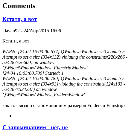
Comments
Кстати, а вот
kiavan92
- 24/Апр/2015 16:06
Кстати, а вот
WARN: [24-04 16:03:00.637] QWindowsWindow::setGeometry:
Attempt to set a size (334x132) violating the constraints(220x266 -
524287x26600) on window
QWidgetWindow/'Window_FilmstripWindow'.
[24-04 16:03:00.700] Started: 1
WARN: [24-04 16:03:00.789] QWindowsWindow::setGeometry:
Attempt to set a size (334x93) violating the constraints(124x103 -
524287x524287) on window
QWidgetWindow/'Window_FoldersWindow'.
как-то связано с запоминанием размеров Folders и Filmstrip?
С запоминанием - нет, не