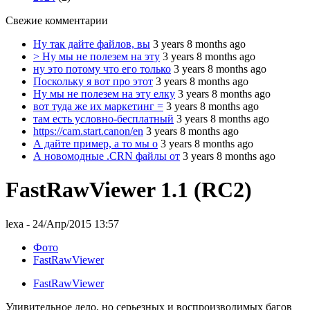
Свежие комментарии
Ну так дайте файлов, вы
3 years 8 months ago
> Ну мы не полезем на эту
3 years 8 months ago
ну это потому что его только
3 years 8 months ago
Поскольку я вот про этот
3 years 8 months ago
Ну мы не полезем на эту елку
3 years 8 months ago
вот туда же их маркетинг =
3 years 8 months ago
там есть условно-бесплатный
3 years 8 months ago
https://cam.start.canon/en
3 years 8 months ago
А дайте пример, а то мы о
3 years 8 months ago
А новомодные .CRN файлы от
3 years 8 months ago
FastRawViewer 1.1 (RC2)
lexa
- 24/Апр/2015 13:57
Фото
FastRawViewer
FastRawViewer
Удивительное дело, но серьезных и воспроизводимых багов