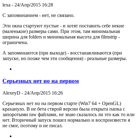
lexa
- 24/Апр/2015 16:28
С запоминанием - нет, не связано.
Эти окна стартуют пустые - и хотят поставить себе некие
(маленькие) размеры сами. При этом, там минимальная
ширина для folders и минимальная высота для filmstrip -
ограничена.
А запоминаются (при выходе) - восстанавливаются (при
запуске, но позже чем эти сообщения) - реальные размеры.
Серьезных нет но на первом
AlexeyD
- 24/Апр/2015 16:26
Серьезных нет но на первом старте (Win7 64 + OpenGL)
крахануло. В не бета стврой версии была открыта папка с
запоротыми raw файлами, не знаю сказалось ли это как то или
нет. Вторичный запуск пошел нормально и воспроизвести я
не смог, поэтому и не писал.