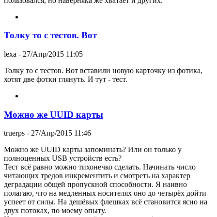
пользовался, но наверняка же хватает и других.
Толку то с тестов. Вот
lexa
- 27/Апр/2015 11:05
Толку то с тестов. Вот вставили новую карточку из фотика,
хотят две фотки глянуть. И тут - тест.
Можно же UUID карты
truerps
- 27/Апр/2015 11:46
Можно же UUID карты запоминать? Или он только у
полноценных USB устройств есть?
Тест всё равно можно тихонечко сделать. Начинать число
читающих тредов инкрементить и смотреть на характер
деградации общей пропускной способности. Я наивно
полагаю, что на медленных носителях оно до четырёх дойти
успеет от силы. На дешёвых флешках всё становится ясно на
двух потоках, по моему опыту.