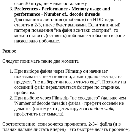
свои 30 штук, не мешая остальному.
Preferences - Performance - Memory usage and
performance - Number of.. decode threads
Для плавного листания (пробелом) на HDD надо
ставить в 2-3, иначе будет рывками. Если типичный
паттерн поведения "на файл все-таки смотрим", то
можно ставить (оставить) побольше чтобы оно в фоне
насасывало побольше.
Разное
Следует понимать такие два момента
При выборе файла через Filmstrip он начинает
показываться не мгновенно, а ждет долю секунды на
предмет, "не выберет ли юзер что-то еще". Поэтому на
соседний файл переключаться быстрее по старинке,
пробелом.
При выборе через Filmstrip "не соседнего" (дальше чем
'Number of decode threads') файла - префетч соседей не
делается (потому что детектируется
random walk
,
префетчить нет смысла).
Соответственно, если хочется пролистать 2-3-4 файла (и в
планах дальше листать вперед) - это быстрее делать пробелом,