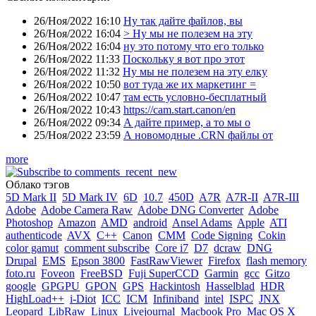
26/Ноя/2022 16:10
Ну так дайте файлов, вы
26/Ноя/2022 16:04
> Ну мы не полезем на эту
26/Ноя/2022 16:04
ну это потому что его только
26/Ноя/2022 11:33
Поскольку я вот про этот
26/Ноя/2022 11:32
Ну мы не полезем на эту елку
26/Ноя/2022 10:50
вот туда же их маркетинг =
26/Ноя/2022 10:47
там есть условно-бесплатный
26/Ноя/2022 10:43
https://cam.start.canon/en
26/Ноя/2022 09:34
А дайте пример, а то мы о
25/Ноя/2022 23:59
А новомодные .CRN файлы от
more
Облако тэгов
5D Mark II
5D Mark IV
6D
10.7
450D
A7R
A7R-II
A7R-III
Adobe
Adobe Camera Raw
Adobe DNG Converter
Adobe
Photoshop
Amazon
AMD
android
Ansel Adams
Apple
ATI
authenticode
AVX
C++
Canon
CMM
Code Signing
Cokin
color gamut
comment subscribe
Core i7
D7
dcraw
DNG
Drupal
EMS
Epson 3800
FastRawViewer
Firefox
flash memory
foto.ru
Foveon
FreeBSD
Fuji SuperCCD
Garmin
gcc
Gitzo
google
GPGPU
GPON
GPS
Hackintosh
Hasselblad
HDR
HighLoad++
i-Diot
ICC
ICM
Infiniband
intel
ISPC
JNX
Leopard
LibRaw
Linux
Livejournal
Macbook Pro
Mac OS X