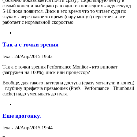
()обычно показывается почти сразу). Скроллирую ленту в
самый конец и выбираю рав один из последних - жду секунд
5-10 пока появится. Диск в это время что то читает судя по
звукам - через какое то время (пару минут) перестает и все
работает с нормальной скоростью
Так а с точки зрения
lexa
- 24/Апр/2015 19:42
Так а с точки зрения Performance Monitor - кто виноват
(загружен на 100%), диск или процессор?
Вообще, для такого паттерна доступа (сразу мотанули в конец)
- глубину префетча превьюшек (Prefs - Performance - Thumbnail
cache) надо уменьшать до нуля.
Еще вдогонку.
lexa
- 24/Апр/2015 19:44