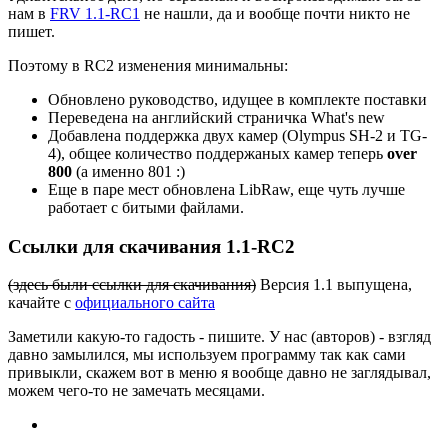
нам в
FRV 1.1-RC1
не нашли, да и вообще почти никто не
пишет.
Поэтому в RC2 изменения минимальны:
Обновлено руководство, идущее в комплекте поставки
Переведена на английский страничка What's new
Добавлена поддержка двух камер (Olympus SH-2 и TG-
4), общее количество поддержаных камер теперь
over
800
(а именно 801 :)
Еще в паре мест обновлена LibRaw, еще чуть лучше
работает с битыми файлами.
Ссылки для скачивания 1.1-RC2
(здесь были ссылки для скачивания)
Версия 1.1 выпущена,
качайте с
официального сайта
Заметили какую-то гадость - пишите. У нас (авторов) - взгляд
давно замылился, мы используем программу так как сами
привыкли, скажем вот в меню я вообще давно не заглядывал,
можем чего-то не замечать месяцами.