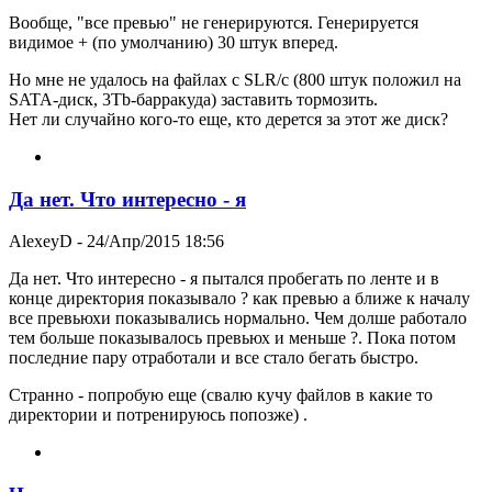
Вообще, "все превью" не генерируются. Генерируется
видимое + (по умолчанию) 30 штук вперед.
Но мне не удалось на файлах с SLR/c (800 штук положил на
SATA-диск, 3Tb-барракуда) заставить тормозить.
Нет ли случайно кого-то еще, кто дерется за этот же диск?
Да нет. Что интересно - я
AlexeyD
- 24/Апр/2015 18:56
Да нет. Что интересно - я пытался пробегать по ленте и в
конце директория показывало ? как превью а ближе к началу
все превьюхи показывались нормально. Чем долше работало
тем больше показывалось превьюх и меньше ?. Пока потом
последние пару отработали и все стало бегать быстро.
Странно - попробую еще (свалю кучу файлов в какие то
директории и потренируюсь попозже) .