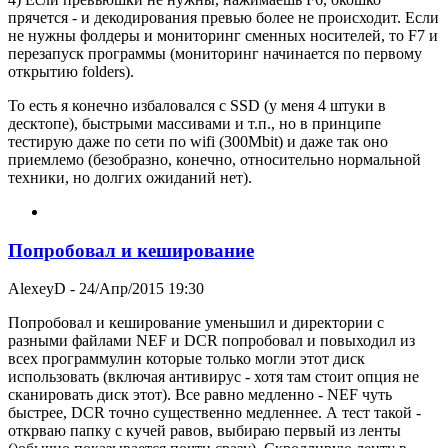
прячется - и декодирования превью более не происходит. Если
не нужны фолдеры и мониторинг сменных носителей, то F7 и
перезапуск программы (мониторинг начинается по первому
открытию folders).
То есть я конечно избаловался с SSD (у меня 4 штуки в
десктопе), быстрыми массивами и т.п., но в принципе
тестирую даже по сети по wifi (300Mbit) и даже так оно
приемлемо (безобразно, конечно, относительно нормальной
техники, но долгих ожиданий нет).
Попробовал и кеширование
AlexeyD
- 24/Апр/2015 19:30
Попробовал и кеширование уменьшил и директории с
разными файлами NEF и DCR попробовал и повыходил из
всех программулин которые только могли этот диск
использовать (включая антивирус - хотя там стоит опция не
сканировать диск этот). Все равно медленно - NЕF чуть
быстрее, DCR точно существенно медленнее. А тест такой -
открваю папку с кучей равов, выбираю первый из ленты