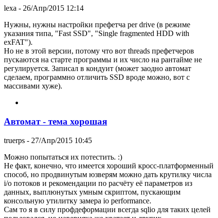
lexa
- 26/Апр/2015 12:14
Нужны, нужны настройки префетча per drive (в режиме
указания типа, "Fast SSD", "Single fragmented HDD with
exFAT").
Но не в этой версии, потому что вот threads префетчеров
пускаются на старте программы и их число на рантайме не
регулируется. Записал в кондуит (может заодно автомат
сделаем, программно отличить SSD вроде можно, вот с
массивами хуже).
Автомат - тема хорошая
truerps
- 27/Апр/2015 10:45
Можно попытаться их потестить. :)
Не факт, конечно, что имеется хороший кросс-платформенный
способ, но продвинутым юзверям можно дать крутилку числа
i/o потоков и рекомендации по расчёту её параметров из
данных, выплюнутых умным скриптом, пускающим
консольную утилитку замера io performance.
Сам то я в силу профдеформации всегда sqlio для таких целей