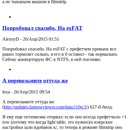
а не тыканьем мышом в filmstrip.
Попробовал спасибо. На exFAT
AlexeyD
- 26/Апр/2015 01:51
Попробовал спасибо. На exFAT с префетчем превьюх все
равно тормозит сильно, я его в 0 оставил - так нормально.
Сейчас конвертирую ФС в NTFS, в ней погоняю.
А перевозьмите оттуда же
lexa
- 26/Апр/2015 09:54
А перевозьмите оттуда же
(
http://updates.fastrawviewer.com/data/110rc3/
) 627-й билд.
Я ему еще оптимизма оторвал: если оно всегда префетчило +1
row (потому что когда light table, это нужно)/а юзерские
настройки шли вдобавок к/, то теперь в режиме filmstrip оно