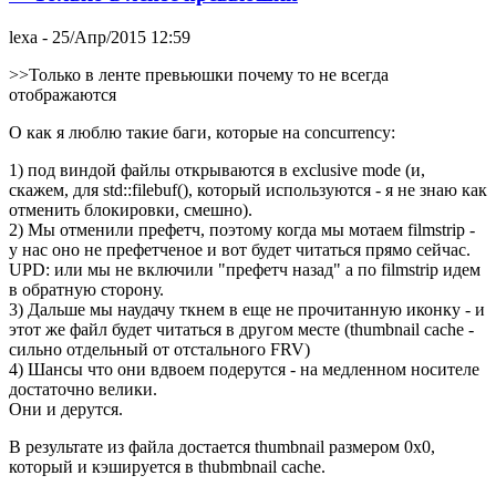
lexa
- 25/Апр/2015 12:59
>>Только в ленте превьюшки почему то не всегда
отображаются
О как я люблю такие баги, которые на concurrency:
1) под виндой файлы открываются в exclusive mode (и,
скажем, для std::filebuf(), который используются - я не знаю как
отменить блокировки, смешно).
2) Мы отменили префетч, поэтому когда мы мотаем filmstrip -
у нас оно не префетченое и вот будет читаться прямо сейчас.
UPD: или мы не включили "префетч назад" а по filmstrip идем
в обратную сторону.
3) Дальше мы наудачу ткнем в еще не прочитанную иконку - и
этот же файл будет читаться в другом месте (thumbnail cache -
сильно отдельный от отстального FRV)
4) Шансы что они вдвоем подерутся - на медленном носителе
достаточно велики.
Они и дерутся.
В результате из файла достается thumbnail размером 0x0,
который и кэшируется в thubmbnail cache.