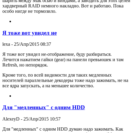
шарить между Мак осью и виндами, а заводить для этих целей
хардверный RAID немного накладно. Вот и работаю. Пока
особо нигде не тормозило.
Я тоже вот увидел не
lexa
- 25/Апр/2015 08:37
Я тоже вот увидел не-отображение, буду разбираться.
Лечится нажатием гайки (gear) на панели превьюшек и там
Refresh, но непорядок.
Кроме того, по всей видимости для таких медленных
носителей параллельные декодеры тоже надо зажимать, не на
все ядра запускать, а на меньшее количество.
Для "медленных" с одним HDD
AlexeyD
- 25/Апр/2015 10:57
Для "медленных" с одним HDD думаю надо зажимать. Как