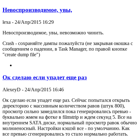
Невоспроизводимое, увы,
lexa
- 24/Апр/2015 16:29
Невоспроизводимое, увы, невозможно чинить.
Crash - сохраняйте дампы пожалуйста (не закрывая окошка с
сообщением о падении, в Task Manager, по правой кнопке
"create dump file")
Ок сделаю если упадет еще раз
AlexeyD
- 24/Апр/2015 16:46
Ок сделаю если упадет еще раз. Сейчас попытался открыть
директорию с массивным количеством равов (штук 800),
просмотр сильно замедлился пока генерировались превью -
буквально жмем на фотке в filmstrip и ждем секунд 5. Все на
внутреннем SATA диске, нормальный просмотр равок обычно
молниеносный. Настройки кэшэй все - по умолчанию. Как
все превью сгенерировались то стало нормально работать.