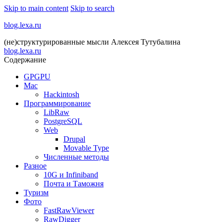
Skip to main content
Skip to search
blog.lexa.ru
(не)структурированные мысли Алексея Тутубалина
blog.lexa.ru
Содержание
GPGPU
Mac
Hackintosh
Программирование
LibRaw
PostgreSQL
Web
Drupal
Movable Type
Численные методы
Разное
10G и Infiniband
Почта и Таможня
Туризм
Фото
FastRawViewer
RawDigger