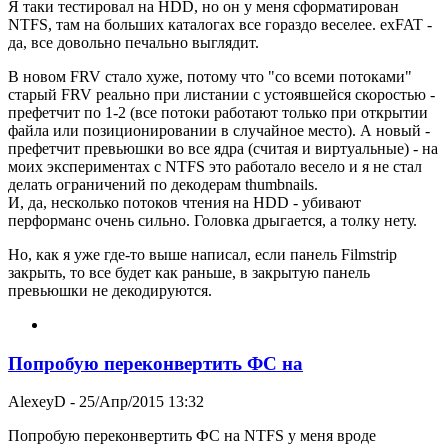
Я таки тестировал на HDD, но он у меня сформатирован
NTFS, там на больших каталогах все гораздо веселее. exFAT -
да, все довольно печально выглядит.
В новом FRV стало хуже, потому что "со всеми потоками"
старый FRV реально при листании с устоявшейся скоростью -
префетчит по 1-2 (все потоки работают только при открытии
файла или позиционировании в случайное место). А новый -
префетчит превьюшки во все ядра (считая и виртуальные) - на
моих экспериментах с NTFS это работало весело и я не стал
делать ограничений по декодерам thumbnails.
И, да, несколько потоков чтения на HDD - убивают
перформанс очень сильно. Головка дрыгается, а толку нету.
Но, как я уже где-то выше написал, если панель Filmstrip
закрыть, то все будет как раньше, в закрытую панель
превьюшки не декодируются.
Попробую переконвертить ФС на
AlexeyD
- 25/Апр/2015 13:32
Попробую переконвертить ФС на NTFS у меня вроде