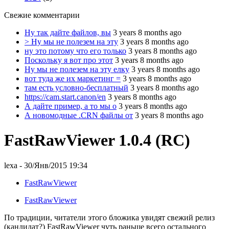
Свежие комментарии
Ну так дайте файлов, вы
3 years 8 months ago
> Ну мы не полезем на эту
3 years 8 months ago
ну это потому что его только
3 years 8 months ago
Поскольку я вот про этот
3 years 8 months ago
Ну мы не полезем на эту елку
3 years 8 months ago
вот туда же их маркетинг =
3 years 8 months ago
там есть условно-бесплатный
3 years 8 months ago
https://cam.start.canon/en
3 years 8 months ago
А дайте пример, а то мы о
3 years 8 months ago
А новомодные .CRN файлы от
3 years 8 months ago
FastRawViewer 1.0.4 (RC)
lexa
- 30/Янв/2015 19:34
FastRawViewer
FastRawViewer
По традиции, читатели этого бложика увидят свежий релиз
(кандидат?) FastRawViewer чуть раньше всего остального