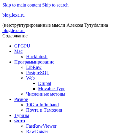
Skip to main content
Skip to search
blog.lexa.ru
(не)структурированные мысли Алексея Тутубалина
blog.lexa.ru
Содержание
GPGPU
Mac
Hackintosh
Программирование
LibRaw
PostgreSQL
Web
Drupal
Movable Type
Численные методы
Разное
10G и Infiniband
Почта и Таможня
Туризм
Фото
FastRawViewer
RawDigger