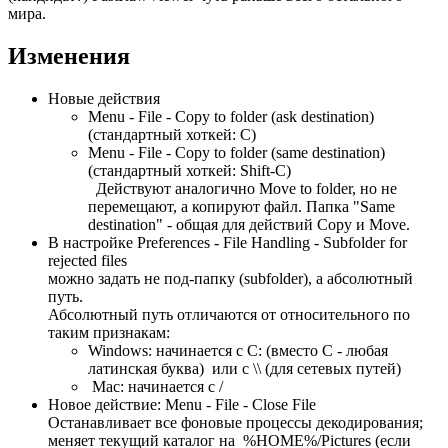
мира.
Изменения
Новые действия
Menu - File - Copy to folder (ask destination)
(стандартный хоткей: C)
Menu - File - Copy to folder (same destination)
(стандартный хоткей: Shift-C)
Действуют аналогично Move to folder, но не
перемещают, а копируют файл. Папка "Same
destination" - общая для действий Copy и Move.
В настройке Preferences - File Handling - Subfolder for
rejected files
можно задать не под-папку (subfolder), а абсолютный
путь.
Абсолютный путь отличаются от относительного по
таким признакам:
Windows: начинается с C: (вместо С - любая
латинская буква) или с \\ (для сетевых путей)
Mac: начинается с /
Новое действие: Menu - File - Close File
Останавливает все фоновые процессы декодирования;
меняет текущий каталог на %HOME%/Pictures (если