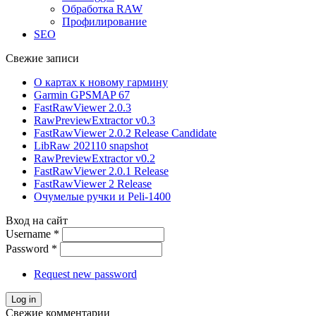
Обработка RAW
Профилирование
SEO
Свежие записи
О картах к новому гармину
Garmin GPSMAP 67
FastRawViewer 2.0.3
RawPreviewExtractor v0.3
FastRawViewer 2.0.2 Release Candidate
LibRaw 202110 snapshot
RawPreviewExtractor v0.2
FastRawViewer 2.0.1 Release
FastRawViewer 2 Release
Очумелые ручки и Peli-1400
Вход на сайт
Username
*
Password
*
Request new password
Свежие комментарии