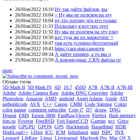
26/Ноя/2022 16:10
Ну так дайте файлов, вы
26/Ноя/2022 16:04
> Ну мы не полезем на эту
26/Ноя/2022 16:04
ну это потому что его только
26/Ноя/2022 11:33
Поскольку я вот про этот
26/Ноя/2022 11:32
Ну мы не полезем на эту елку
26/Ноя/2022 10:50
вот туда же их маркетинг =
26/Ноя/2022 10:47
там есть условно-бесплатный
26/Ноя/2022 10:43
https://cam.start.canon/en
26/Ноя/2022 09:34
А дайте пример, а то мы о
25/Ноя/2022 23:59
А новомодные .CRN файлы от
more
Облако тэгов
5D Mark II
5D Mark IV
6D
10.7
450D
A7R
A7R-II
A7R-III
Adobe
Adobe Camera Raw
Adobe DNG Converter
Adobe
Photoshop
Amazon
AMD
android
Ansel Adams
Apple
ATI
authenticode
AVX
C++
Canon
CMM
Code Signing
Cokin
color gamut
comment subscribe
Core i7
D7
dcraw
DNG
Drupal
EMS
Epson 3800
FastRawViewer
Firefox
flash memory
foto.ru
Foveon
FreeBSD
Fuji SuperCCD
Garmin
gcc
Gitzo
google
GPGPU
GPON
GPS
Hackintosh
Hasselblad
HDR
HighLoad++
i-Diot
ICC
ICM
Infiniband
intel
ISPC
JNX
Leopard
LibRaw
Linux
Livejournal
Macbook Pro
Mac OS X