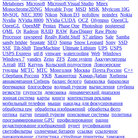
Metabones
Microsoft
Microsoft Visual Studio
Mirex
Monochrome2DNG
Movable Type
MSD
MSK
Myricom 10G
MySQL
NEC 3090
Nikon
Nikon D3
nofollow
noindex
Nokia
Nvidia
NVidia 8800
NVidia CUDA
OCZ
Olympus
OpenCL
OpenGL
OpenMP
Pentax
Phase One
Photoshop
postgresql
QML
Qt
Radeon
RAID
RAW
RawDigger
Raw Photo
Processor
rawspeed
Really Right Stuff
S7 airlines
Sale
Samba
sandy bridge
Seagate
SEO
Sigma
Snow Leopard
Sony
SSD
SSE
Tilt-Shift
TimeMachine
Ultimate Lithium
UPS
USPS
USPS Express
utf-8
vmware
watercooling
Web
Windows
Windows 7
yandex
Zeiss
ZFS
Zone system
Аккумуляторы
Алтай
ИП
Катунь
Кольский полуостров
Ловозерские
тундры
МГТС
МТС
Монголия
Москва
Почта России
С++
Сбербанк России
УКВ
Хакинтош
Хамар-Дабан
Хибины
авиакомпания Сибирь
баланс белого
барахолка
барахолки
бенчмарки
блогосфера
водный туризм
вычисления
глубина
резкости
глупости
демозаика
динамический диапазон
зонная система
карты
книги
контекстная реклама
мобильный телефон
мыши
накидка для фокусирования
обработка raw
обработка изображений
обработка фото
оптика
патчи
пеший туризм
поисковые системы
политика
программирование GPU
профилирование
рации
редактирование изображений
рунет
русификация
светофильтры
солнечные батареи
ссылки
ссылочное
ранжирование
статистика
струйные принтеры
таможня