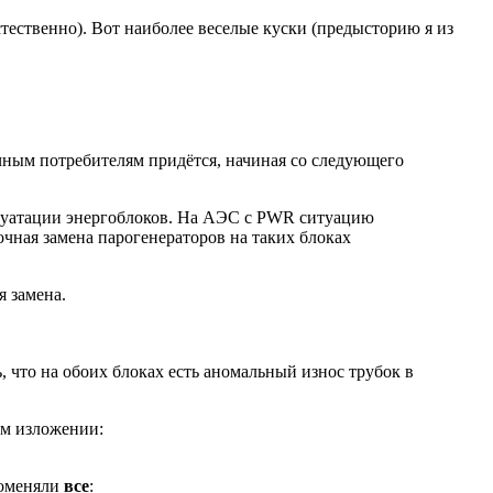
стественно). Вот наиболее веселые куски (предысторию я из
ечным потребителям придётся, начиная со следующего
луатации энергоблоков. На АЭС с PWR ситуацию
чная замена парогенераторов на таких блоках
я замена.
 что на обоих блоках есть аномальный износ трубок в
ом изложении:
 поменяли
все
: