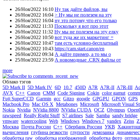
26/Ноя/2022 16:10
Ну так дайте файлов, вы
26/Ноя/2022 16:04
> Ну мы не полезем на эту
26/Ноя/2022 16:04
ну это потому что его только
26/Ноя/2022 11:33
Поскольку я вот про этот
26/Ноя/2022 11:32
Ну мы не полезем на эту елку
26/Ноя/2022 10:50
вот туда же их маркетинг =
26/Ноя/2022 10:47
там есть условно-бесплатный
26/Ноя/2022 10:43
https://cam.start.canon/en
26/Ноя/2022 09:34
А дайте пример, а то мы о
25/Ноя/2022 23:59
А новомодные .CRN файлы от
more
Облако тэгов
5D Mark II
5D Mark IV
6D
10.7
450D
A7R
A7R-II
A7R-III
A
AVX
C++
Canon
CMM
Code Signing
Cokin
color gamut
comme
Fuji SuperCCD
Garmin
gcc
Gitzo
google
GPGPU
GPON
GPS
Macbook Pro
Mac OS X
Metabones
Microsoft
Microsoft Visual S
Nokia
Nvidia
NVidia 8800
NVidia CUDA
OCZ
Olympus
Open
rawspeed
Really Right Stuff
S7 airlines
Sale
Samba
sandy bridge
vmware
watercooling
Web
Windows
Windows 7
yandex
Zeiss
Z
Москва
Почта России
С++
Сбербанк России
УКВ
Хакинтош
вычисления
глубина резкости
глупости
демозаика
динамичес
обработка raw
обработка изображений
обработка фото
оптика