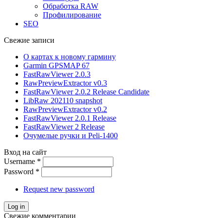
Обработка RAW
Профилирование
SEO
Свежие записи
О картах к новому гармину
Garmin GPSMAP 67
FastRawViewer 2.0.3
RawPreviewExtractor v0.3
FastRawViewer 2.0.2 Release Candidate
LibRaw 202110 snapshot
RawPreviewExtractor v0.2
FastRawViewer 2.0.1 Release
FastRawViewer 2 Release
Очумелые ручки и Peli-1400
Вход на сайт
Username
*
Password
*
Request new password
Свежие комментарии