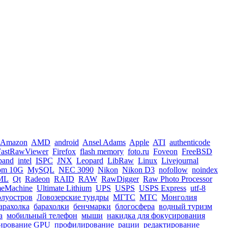
Amazon
AMD
android
Ansel Adams
Apple
ATI
authenticode
FastRawViewer
Firefox
flash memory
foto.ru
Foveon
FreeBSD
iband
intel
ISPC
JNX
Leopard
LibRaw
Linux
Livejournal
om 10G
MySQL
NEC 3090
Nikon
Nikon D3
nofollow
noindex
ML
Qt
Radeon
RAID
RAW
RawDigger
Raw Photo Processor
meMachine
Ultimate Lithium
UPS
USPS
USPS Express
utf-8
олуостров
Ловозерские тундры
МГТС
МТС
Монголия
арахолка
барахолки
бенчмарки
блогосфера
водный туризм
а
мобильный телефон
мыши
накидка для фокусирования
ирование GPU
профилирование
рации
редактирование