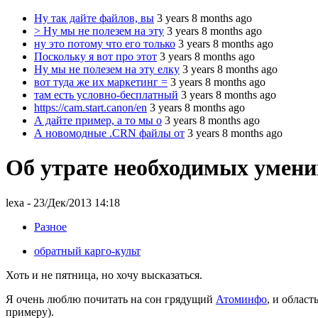
Ну так дайте файлов, вы
3 years 8 months ago
> Ну мы не полезем на эту
3 years 8 months ago
ну это потому что его только
3 years 8 months ago
Поскольку я вот про этот
3 years 8 months ago
Ну мы не полезем на эту елку
3 years 8 months ago
вот туда же их маркетинг =
3 years 8 months ago
там есть условно-бесплатный
3 years 8 months ago
https://cam.start.canon/en
3 years 8 months ago
А дайте пример, а то мы о
3 years 8 months ago
А новомодные .CRN файлы от
3 years 8 months ago
Об утрате необходимых умени
lexa
- 23/Дек/2013 14:18
Разное
обратный карго-культ
Хоть и не пятница, но хочу высказаться.
Я очень люблю почитать на сон грядущий
Атоминфо
, и област
примеру).