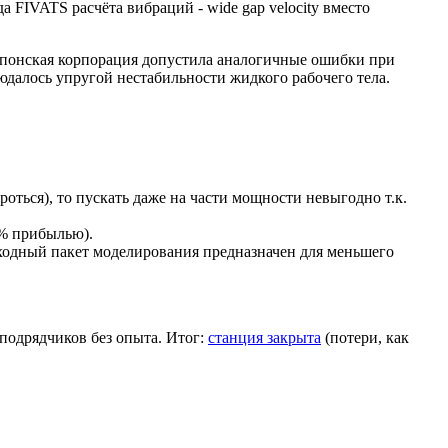
а FIVATS расчёта вибраций - wide gap velocity вместо
о японская корпорация допустила аналогичные ошибки при
юдалось упругой нестабильности жидкого рабочего тела.
ороться), то пускать даже на части мощности невыгодно т.к.
0% прибылью).
сходный пакет моделирования предназначен для меньшего
подрядчиков без опыта. Итог:
станция закрыта
(потери, как