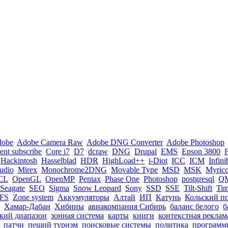
dobe
Adobe Camera Raw
Adobe DNG Converter
Adobe Photoshop
nt subscribe
Core i7
D7
dcraw
DNG
Drupal
EMS
Epson 3800
Hackintosh
Hasselblad
HDR
HighLoad++
i-Diot
ICC
ICM
Infin
tudio
Mirex
Monochrome2DNG
Movable Type
MSD
MSK
Myric
CL
OpenGL
OpenMP
Pentax
Phase One
Photoshop
postgresql
Q
Seagate
SEO
Sigma
Snow Leopard
Sony
SSD
SSE
Tilt-Shift
Ti
FS
Zone system
Аккумуляторы
Алтай
ИП
Катунь
Кольский п
Хамар-Дабан
Хибины
авиакомпания Сибирь
баланс белого
б
кий диапазон
зонная система
карты
книги
контекстная реклам
патчи
пеший туризм
поисковые системы
политика
программ