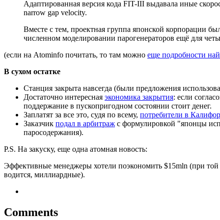
Адаптированная версия кода FIT-III выдавала иные скорос
narrow gap velocity.
Вместе с тем, проектная группа японской корпорации бы
численном моделировании парогенераторов ещё для четыр
(если на Atominfo почитать, то там можно
еще подробности на
В сухом остатке
Станция закрыта навсегда (были предложения использоват
Достаточно интересная
экономика закрытия
: если соглас
поддержание в пускопригодном состоянии стоит денег.
Заплатят за все это, судя по всему,
потребители в Калифо
Заказчик
подал в арбитраж
с формулировкой "японцы испо
паросодержания).
P.S. На закуску, еще одна атомная новость:
Эффективные менеджеры хотели поэкономить $15mln (при той ж
водится, миллиардные).
Comments