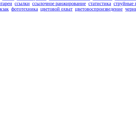
атареи
ссылки
ссылочное ранжирование
статистика
струйные 
кзак
фототехника
цветовой охват
цветовоспроизведение
черн