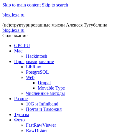
Skip to main content
Skip to search
blog.lexa.ru
(не)структурированные мысли Алексея Тутубалина
blog.lexa.ru
Содержание
GPGPU
Mac
Hackintosh
Программирование
LibRaw
PostgreSQL
Web
Drupal
Movable Type
Численные методы
Разное
10G и Infiniband
Почта и Таможня
Туризм
Фото
FastRawViewer
RawDigger