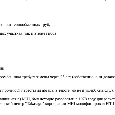
 стенки теплообменных труб;
ых участках, так и в зоне гибов;
ий.
омбенника требует замены через 25 лет (собственно, они делают 
е прочего /я переставил абзацы в тексте, но не в ущерб смыслу/):
вавшийся в) MHI, был исходно разработан в 1978 году для расч
тельский центр "Takasago" корпорации MHI модифицировал FIT-II