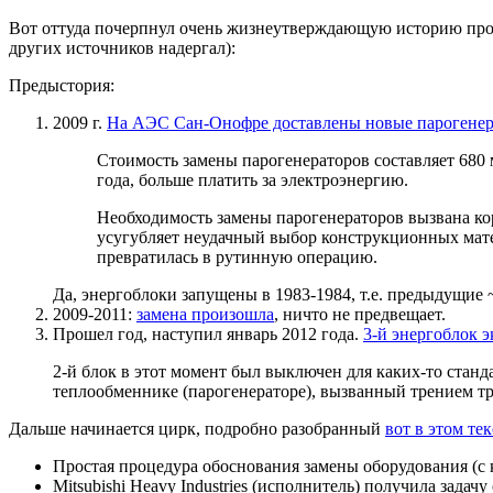
Вот оттуда почерпнул очень жизнеутверждающую историю пр
других источников надергал):
Предыстория:
2009 г.
На АЭС Сан-Онофре доставлены новые парогене
Стоимость замены парогенераторов составляет 680 
года, больше платить за электроэнергию.
Необходимость замены парогенераторов вызвана к
усугубляет неудачный выбор конструкционных мате
превратилась в рутинную операцию.
Да, энергоблоки запущены в 1983-1984, т.е. предыдущие ~
2009-2011:
замена произошла
, ничто не предвещает.
Прошел год, наступил январь 2012 года.
3-й энергоблок 
2-й блок в этот момент был выключен для каких-то станд
теплообменнике (парогенераторе), вызванный трением тр
Дальше начинается цирк, подробно разобранный
вот в этом тек
Простая процедура обоснования замены оборудования (с к
Mitsubishi Heavy Industries (исполнитель) получила задач