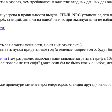
ти в зазорах, чем требовалось в качестве входных данных для код
ла уверена в правильности выдачи FIT-III. NRC установила, чт
ёх станций, хотя ни на одной из них при эксплуатации не набл
йти
).
ь ее на части мощности, но от них отказались)
овывать пуски придется еще год (а зеленые, скорее всего, будут б
рнии
(там разрешено включать капитальные затраты в тариф с 1
льзовали не тот софт" (даже если бы не было таких ошибок, и
е процедуре замены парогенераторов, станция другая), наняли 