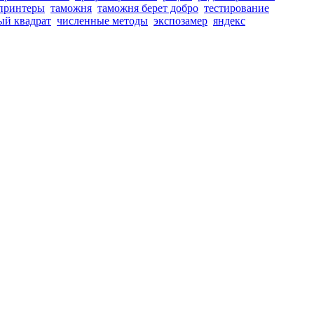
принтеры
таможня
таможня берет добро
тестирование
ый квадрат
численные методы
экспозамер
яндекс