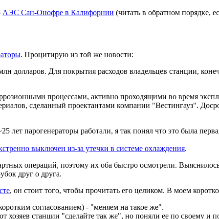
о
АЭС Сан-Онофре в Калифорнии
(читать в обратном порядке, е
раторы
. Процитирую из той же новости:
млн долларов. Для покрытия расходов владельцев станции, кон
оррозионными процессами, активно проходящими во время эксп
риалов, сделанный проектантами компании "Вестингауз". Досро
25 лет парогенераторы работали, я так понял что это была перва
экстренно выключен из-за утечки в системе охлаждения
.
артных операций, поэтому их оба быстро осмотрели. Выяснилось,
убок друг о друга.
сте
, он стоит того, чтобы прочитать его целиком. В моем коротк
оротким согласованием) - "меняем на такое же".
у от хозяев станции "сделайте так же", но поняли ее по своему и