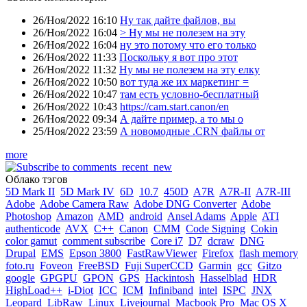
26/Ноя/2022 16:10
Ну так дайте файлов, вы
26/Ноя/2022 16:04
> Ну мы не полезем на эту
26/Ноя/2022 16:04
ну это потому что его только
26/Ноя/2022 11:33
Поскольку я вот про этот
26/Ноя/2022 11:32
Ну мы не полезем на эту елку
26/Ноя/2022 10:50
вот туда же их маркетинг =
26/Ноя/2022 10:47
там есть условно-бесплатный
26/Ноя/2022 10:43
https://cam.start.canon/en
26/Ноя/2022 09:34
А дайте пример, а то мы о
25/Ноя/2022 23:59
А новомодные .CRN файлы от
more
Облако тэгов
5D Mark II
5D Mark IV
6D
10.7
450D
A7R
A7R-II
A7R-III
Adobe
Adobe Camera Raw
Adobe DNG Converter
Adobe
Photoshop
Amazon
AMD
android
Ansel Adams
Apple
ATI
authenticode
AVX
C++
Canon
CMM
Code Signing
Cokin
color gamut
comment subscribe
Core i7
D7
dcraw
DNG
Drupal
EMS
Epson 3800
FastRawViewer
Firefox
flash memory
foto.ru
Foveon
FreeBSD
Fuji SuperCCD
Garmin
gcc
Gitzo
google
GPGPU
GPON
GPS
Hackintosh
Hasselblad
HDR
HighLoad++
i-Diot
ICC
ICM
Infiniband
intel
ISPC
JNX
Leopard
LibRaw
Linux
Livejournal
Macbook Pro
Mac OS X