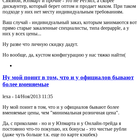
Связной, Юлмарт и прочие - это не Ретэйл, а скорее
дискаунтер, который берет оптом и продает махом. При таком
подходе у них нет месту индивидуальным требованиям.
Ваш случай - индивидуальный заказ, которым занимаются вот
прямо старые закаленные специалисты, типа deepapple, а у
них у всех цены...
Ну разве что личную скидку дадут.
Но вообще, да, кустом конфигурацию у нас тяжко найти(
Ну мой поинт в том, что и у официалов бывают
более вменяемые
lexa
- 14/Ноя/2013 11:35
Ну мой поинт в том, что и у официалов бывают более
вменяемые цены, чем "минимальная розничная цена".
Да, с приколами - но и у Юлмарта и у Онлайн-трейда я
постоянно что-то покупаю, их бонусы - это чистые рубли
(даже чуть больше т.к. еще по карте кэшбек)