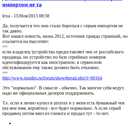
импортом не та
lexa
- 15/Ноя/2013 08:58
Да, получается что они стали бороться с серым импортом не
так давно.
Вот нашел новость, июнь 2012, источник правда странный, но
ссылается на maccentre:
==
если владелец iустройства предоставляет чек от российского
продавца, но устройство по базе серийных номеров
идентифицируется как иностранное, в сервисном
обслуживании ему также должно быть отказано.
==
http://www.iguides.ru/forum/showthread.php?t=60164
Это "нормально". В смысле - обычно. Так многие себя ведут,
надо же официальных дилеров поддерживать.
Т.е. если я лично купил в штатах и у меня есть бумажный чек
(на мое имя, вероятно) - все будет нормально. А если серый
продавец оптом ввез из гонкога и продал тут - то нет.