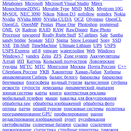
Metabones
Microsoft
Microsoft Visual Studio
Mirex
Monochrome2DNG
Movable Type
MSD
MSK
Myricom 10G
MySQL
NEC 3090
Nikon
Nikon D3
nofollow
noindex
Nokia
Nvidia
NVidia 8800
NVidia CUDA
OCZ
Olympus
OpenCL
OpenGL
OpenMP
Pentax
Phase One
Photoshop
postgresql
QML
Qt
Radeon
RAID
RAW
RawDigger
Raw Photo
Processor
rawspeed
Really Right Stuff
S7 airlines
Sale
Samba
sandy bridge
Seagate
SEO
Sigma
Snow Leopard
Sony
SSD
SSE
Tilt-Shift
TimeMachine
Ultimate Lithium
UPS
USPS
USPS Express
utf-8
vmware
watercooling
Web
Windows
Windows 7
yandex
Zeiss
ZFS
Zone system
Аккумуляторы
Алтай
ИП
Катунь
Кольский полуостров
Ловозерские
тундры
МГТС
МТС
Монголия
Москва
Почта России
С++
Сбербанк России
УКВ
Хакинтош
Хамар-Дабан
Хибины
авиакомпания Сибирь
баланс белого
барахолка
барахолки
бенчмарки
блогосфера
водный туризм
вычисления
глубина
резкости
глупости
демозаика
динамический диапазон
зонная система
карты
книги
контекстная реклама
мобильный телефон
мыши
накидка для фокусирования
обработка raw
обработка изображений
обработка фото
оптика
патчи
пеший туризм
поисковые системы
политика
программирование GPU
профилирование
рации
редактирование изображений
рунет
русификация
светофильтры
солнечные батареи
ссылки
ссылочное
ранжирование
статистика
струйные принтеры
таможня