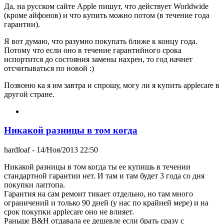
Да, на русском сайте Apple пишут, что действует Worldwide
(кроме айфонов) и что купить можно потом (в течение года
гарантии).
Я вот думаю, что разумно покупать ближе к концу года.
Потому что если оно в течение гарантийного срока
испортится до состояния замены нахрен, то год начнет
отсчитываться по новой :)
Позвоню ка я им завтра и спрошу, могу ли я купить applecare в
другой стране.
Никакой разницы в том когда
hardloaf
- 14/Ноя/2013 22:50
Никакой разницы в том когда ты ее купишь в течении
стандартной гарантии нет. И там и там будет 3 года со дня
покупки лаптопа.
Гарантия на сам ремонт тикает отдельно, но там много
ограничений и только 90 дней (у нас по крайней мере) и на
срок покупки applecare оно не влияет.
Раньше B&H отдавала ее дешевле если брать сразу с