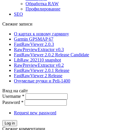
Обработка RAW
Профилирование
SEO
Свежие записи
О картах к новому гармину
Garmin GPSMAP 67
FastRawViewer 2.0.3
RawPreviewExtractor v0.3
FastRawViewer 2.0.2 Release Candidate
LibRaw 202110 snapshot
RawPreviewExtractor v0.2
FastRawViewer 2.0.1 Release
FastRawViewer 2 Release
Очумелые ручки и Peli-1400
Вход на сайт
Username
*
Password
*
Request new password
Свежие комментарии