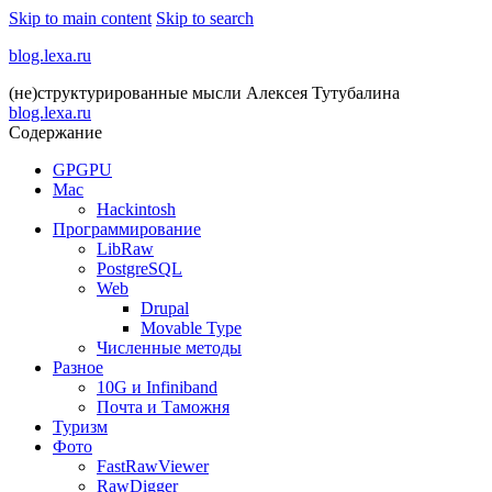
Skip to main content
Skip to search
blog.lexa.ru
(не)структурированные мысли Алексея Тутубалина
blog.lexa.ru
Содержание
GPGPU
Mac
Hackintosh
Программирование
LibRaw
PostgreSQL
Web
Drupal
Movable Type
Численные методы
Разное
10G и Infiniband
Почта и Таможня
Туризм
Фото
FastRawViewer
RawDigger