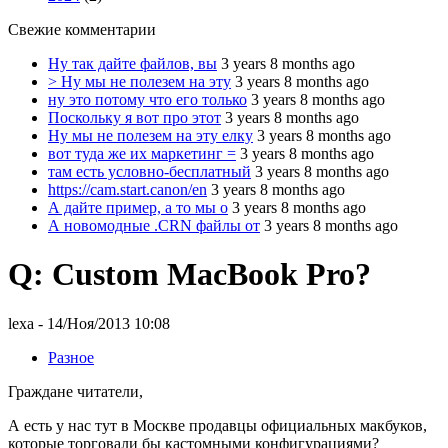
Свежие комментарии
Ну так дайте файлов, вы
3 years 8 months ago
> Ну мы не полезем на эту
3 years 8 months ago
ну это потому что его только
3 years 8 months ago
Поскольку я вот про этот
3 years 8 months ago
Ну мы не полезем на эту елку
3 years 8 months ago
вот туда же их маркетинг =
3 years 8 months ago
там есть условно-бесплатный
3 years 8 months ago
https://cam.start.canon/en
3 years 8 months ago
А дайте пример, а то мы о
3 years 8 months ago
А новомодные .CRN файлы от
3 years 8 months ago
Q: Custom MacBook Pro?
lexa
- 14/Ноя/2013 10:08
Разное
Граждане читатели,
А есть у нас тут в Москве продавцы официальных макбуков,
которые торговали бы кастомными конфигурациями?