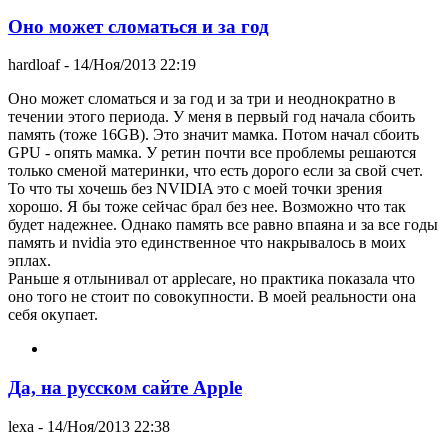
Оно может сломаться и за год
hardloaf
- 14/Ноя/2013 22:19
Оно может сломаться и за год и за три и неоднократно в
течении этого периода. У меня в первый год начала сбоить
память (тоже 16GB). Это значит мамка. Потом начал сбоить
GPU - опять мамка. У ретин почти все проблемы решаются
только сменой материнки, что есть дорого если за свой счет.
То что ты хочешь без NVIDIA это с моей точки зрения
хорошо. Я бы тоже сейчас брал без нее. Возможно что так
будет надежнее. Однако память все равно впаяна и за все годы
память и nvidia это единственное что накрывалось в моих
эплах.
Раньше я отлынивал от applecare, но практика показала что
оно того не стоит по совокупности. В моей реальности она
себя окупает.
Да, на русском сайте Apple
lexa
- 14/Ноя/2013 22:38