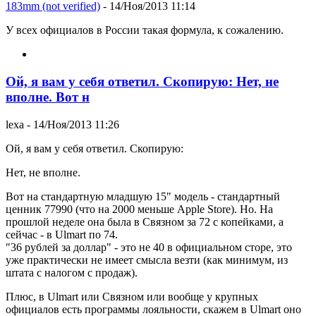
183mm (not verified)
- 14/Ноя/2013 11:14
У всех официалов в России такая формула, к сожалению.
Ой, я вам у себя ответил. Скопирую: Нет, не
вполне. Вот н
lexa
- 14/Ноя/2013 11:26
Ой, я вам у себя ответил. Скопирую:
Нет, не вполне.
Вот на стандартную младшую 15" модель - стандартный
ценник 77990 (что на 2000 меньше Apple Store). Но. На
прошлой неделе она была в Связном за 72 с копейками, а
сейчас - в Ulmart по 74.
"36 рублей за доллар" - это не 40 в официальном сторе, это
уже практически не имеет смысла везти (как минимум, из
штата с налогом с продаж).
Плюс, в Ulmart или Связном или вообще у крупных
официалов есть программы лояльности, скажем в Ulmart оно