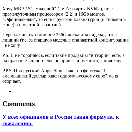
Хочу MBP, 15" "младший" (т.е. без карты NVidia), но с
промежуточным процессором (2.2) и 16Gb мозгов.
"Официальный", то есть с русской клавиатурой (и тильдой в
жопе) и с местной гарантией.
Переплачивать за лишние 256G диска и за видеоадаптер
лишний (т.е. за старшую модель в стандартной конфигурации)
- не хочу.
P.S. Я не тороплюсь, если такие продавцы "в теории" есть, а
на практике - просто еще не привезли нужного, я подожду.
P.P.S. Про русский Apple Store знаю, но формула "1
американский доллар равен одному русскому евро" меня
огорчает.
Comments
У всех официалов в России такая формула, к
сожалению.