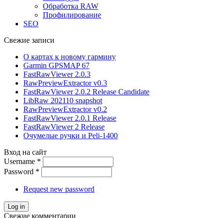
Обработка RAW
Профилирование
SEO
Свежие записи
О картах к новому гармину
Garmin GPSMAP 67
FastRawViewer 2.0.3
RawPreviewExtractor v0.3
FastRawViewer 2.0.2 Release Candidate
LibRaw 202110 snapshot
RawPreviewExtractor v0.2
FastRawViewer 2.0.1 Release
FastRawViewer 2 Release
Очумелые ручки и Peli-1400
Вход на сайт
Username
*
Password
*
Request new password
Свежие комментарии