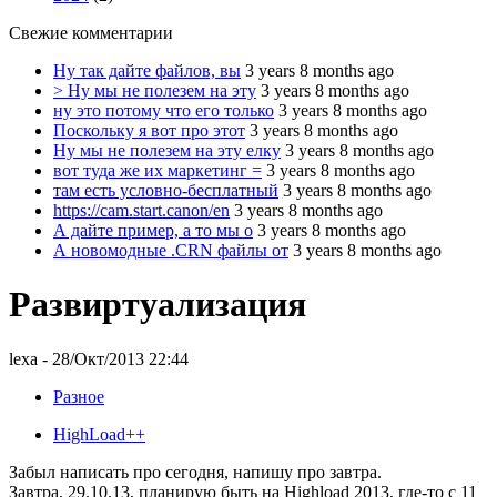
Свежие комментарии
Ну так дайте файлов, вы
3 years 8 months ago
> Ну мы не полезем на эту
3 years 8 months ago
ну это потому что его только
3 years 8 months ago
Поскольку я вот про этот
3 years 8 months ago
Ну мы не полезем на эту елку
3 years 8 months ago
вот туда же их маркетинг =
3 years 8 months ago
там есть условно-бесплатный
3 years 8 months ago
https://cam.start.canon/en
3 years 8 months ago
А дайте пример, а то мы о
3 years 8 months ago
А новомодные .CRN файлы от
3 years 8 months ago
Развиртуализация
lexa
- 28/Окт/2013 22:44
Разное
HighLoad++
Забыл написать про сегодня, напишу про завтра.
Завтра, 29.10.13, планирую быть на
Highload 2013, где-то с 11