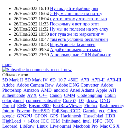
26/Ноя/2022 16:10
Ну так дайте файлов, вы
26/Ноя/2022 16:04
> Ну мы не полезем на эту
26/Ноя/2022 16:04
ну это потому что его только
26/Ноя/2022 11:33
Поскольку я вот про этот
26/Ноя/2022 11:32
Ну мы не полезем на эту елку
26/Ноя/2022 10:50
вот туда же их маркетинг =
26/Ноя/2022 10:47
там есть условно-бесплатный
26/Ноя/2022 10:43
https://cam.start.canon/en
26/Ноя/2022 09:34
А дайте пример, а то мы о
25/Ноя/2022 23:59
А новомодные .CRN файлы от
more
Облако тэгов
5D Mark II
5D Mark IV
6D
10.7
450D
A7R
A7R-II
A7R-III
Adobe
Adobe Camera Raw
Adobe DNG Converter
Adobe
Photoshop
Amazon
AMD
android
Ansel Adams
Apple
ATI
authenticode
AVX
C++
Canon
CMM
Code Signing
Cokin
color gamut
comment subscribe
Core i7
D7
dcraw
DNG
Drupal
EMS
Epson 3800
FastRawViewer
Firefox
flash memory
foto.ru
Foveon
FreeBSD
Fuji SuperCCD
Garmin
gcc
Gitzo
google
GPGPU
GPON
GPS
Hackintosh
Hasselblad
HDR
HighLoad++
i-Diot
ICC
ICM
Infiniband
intel
ISPC
JNX
Leopard
LibRaw
Linux
Livejournal
Macbook Pro
Mac OS X