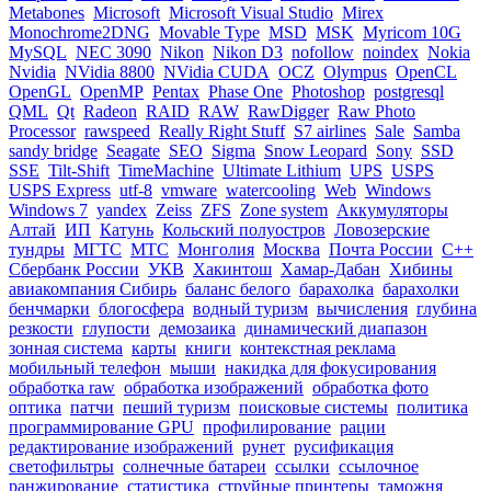
Metabones
Microsoft
Microsoft Visual Studio
Mirex
Monochrome2DNG
Movable Type
MSD
MSK
Myricom 10G
MySQL
NEC 3090
Nikon
Nikon D3
nofollow
noindex
Nokia
Nvidia
NVidia 8800
NVidia CUDA
OCZ
Olympus
OpenCL
OpenGL
OpenMP
Pentax
Phase One
Photoshop
postgresql
QML
Qt
Radeon
RAID
RAW
RawDigger
Raw Photo
Processor
rawspeed
Really Right Stuff
S7 airlines
Sale
Samba
sandy bridge
Seagate
SEO
Sigma
Snow Leopard
Sony
SSD
SSE
Tilt-Shift
TimeMachine
Ultimate Lithium
UPS
USPS
USPS Express
utf-8
vmware
watercooling
Web
Windows
Windows 7
yandex
Zeiss
ZFS
Zone system
Аккумуляторы
Алтай
ИП
Катунь
Кольский полуостров
Ловозерские
тундры
МГТС
МТС
Монголия
Москва
Почта России
С++
Сбербанк России
УКВ
Хакинтош
Хамар-Дабан
Хибины
авиакомпания Сибирь
баланс белого
барахолка
барахолки
бенчмарки
блогосфера
водный туризм
вычисления
глубина
резкости
глупости
демозаика
динамический диапазон
зонная система
карты
книги
контекстная реклама
мобильный телефон
мыши
накидка для фокусирования
обработка raw
обработка изображений
обработка фото
оптика
патчи
пеший туризм
поисковые системы
политика
программирование GPU
профилирование
рации
редактирование изображений
рунет
русификация
светофильтры
солнечные батареи
ссылки
ссылочное
ранжирование
статистика
струйные принтеры
таможня