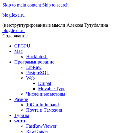
Skip to main content
Skip to search
blog.lexa.ru
(не)структурированные мысли Алексея Тутубалина
blog.lexa.ru
Содержание
GPGPU
Mac
Hackintosh
Программирование
LibRaw
PostgreSQL
Web
Drupal
Movable Type
Численные методы
Разное
10G и Infiniband
Почта и Таможня
Туризм
Фото
FastRawViewer
RawDigger